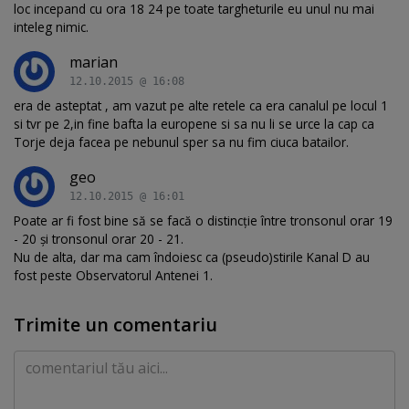
loc incepand cu ora 18 24 pe toate targheturile eu unul nu mai
inteleg nimic.
marian
12.10.2015 @ 16:08
era de asteptat , am vazut pe alte retele ca era canalul pe locul 1
si tvr pe 2,in fine bafta la europene si sa nu li se urce la cap ca
Torje deja facea pe nebunul sper sa nu fim ciuca batailor.
geo
12.10.2015 @ 16:01
Poate ar fi fost bine să se facă o distincție între tronsonul orar 19
- 20 și tronsonul orar 20 - 21.
Nu de alta, dar ma cam îndoiesc ca (pseudo)stirile Kanal D au
fost peste Observatorul Antenei 1.
Trimite un comentariu
Comentariu