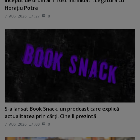
început de drum ar fi fost intimidat”. Legătura cu
Horaţiu Potra
7 AUG 2026 17:27
0
S-a lansat Book Snack, un prodcast care explică
actualitatea prin cărţi. Cine îl prezintă
7 AUG 2026 17:00
0