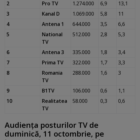
2
Pro TV
1.274.000
6,9
13,1
3
Kanal D
1.069.000
5,8
11
4
Antena 1
644.000
3,5
6,6
5
National
512.000
2,8
5,3
TV
6
Antena 3
335.000
1,8
3,4
7
Prima TV
322.000
1,7
3,3
8
Romania
288.000
1,6
3
TV
9
B1TV
106.000
0,6
1,1
10
Realitatea
58.000
0,3
0,6
TV
Audienţa posturilor TV de
duminică, 11 octombrie, pe