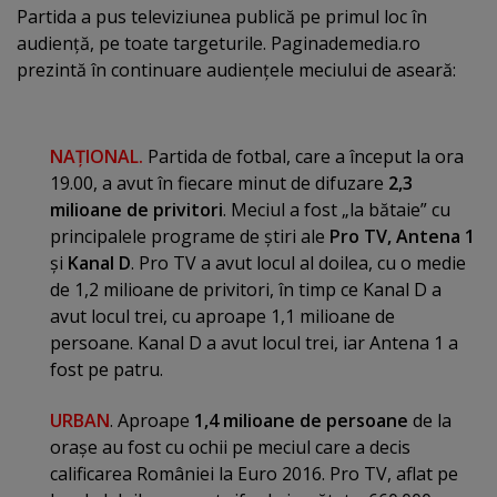
Partida a pus televiziunea publică pe primul loc în
audienţă, pe toate targeturile. Paginademedia.ro
prezintă în continuare audienţele meciului de aseară:
NAŢIONAL.
Partida de fotbal, care a început la ora
19.00, a avut în fiecare minut de difuzare
2,3
milioane de privitori
. Meciul a fost „la bătaie” cu
principalele programe de ştiri ale
Pro TV, Antena 1
şi
Kanal D
. Pro TV a avut locul al doilea, cu o medie
de 1,2 milioane de privitori, în timp ce Kanal D a
avut locul trei, cu aproape 1,1 milioane de
persoane. Kanal D a avut locul trei, iar Antena 1 a
fost pe patru.
URBAN
. Aproape
1,4 milioane de persoane
de la
oraşe au fost cu ochii pe meciul care a decis
calificarea României la Euro 2016. Pro TV, aflat pe