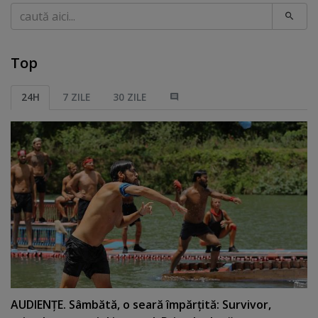
Caută
Top
24H
7 ZILE
30 ZILE
AUDIENŢE. Sâmbătă, o seară împărţită: Survivor,