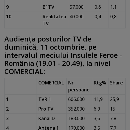
9
B1TV
57.000
0,6
1,1
10
Realitatea
40.000
0,4
0,8
TV
Audienţa posturilor TV de
duminică, 11 octombrie, pe
intervalul meciului Insulele Feroe -
România (19.01 - 20.49), la nivel
COMERCIAL:
COMERCIAL
Nr
Rtg%
Share
persoane
1
TVR 1
606.000
11,9
25,9
2
Pro TV
352.000
6,9
15
3
Kanal D
183.000
3,6
7,8
4
Antena 1
179.000
3,5
7,7