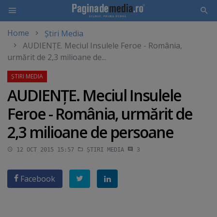
Home
Știri Media
Skip
AUDIENŢE. Meciul Insulele Feroe - România,
to
urmărit de 2,3 milioane de...
main
content
AUDIENŢE. Meciul Insulele
Feroe - România, urmărit de
2,3 milioane de persoane
12 OCT 2015 15:57
ȘTIRI MEDIA
3
Facebook