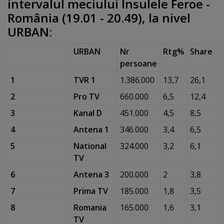
intervalul meciului Insulele Feroe -
România (19.01 - 20.49), la nivel
URBAN:
URBAN
Nr
Rtg%
Share
persoane
1
TVR 1
1.386.000
13,7
26,1
2
Pro TV
660.000
6,5
12,4
3
Kanal D
451.000
4,5
8,5
4
Antena 1
346.000
3,4
6,5
5
National
324.000
3,2
6,1
TV
6
Antena 3
200.000
2
3,8
7
Prima TV
185.000
1,8
3,5
8
Romania
165.000
1,6
3,1
TV