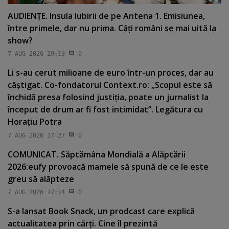
AUDIENŢE. Insula Iubirii de pe Antena 1. Emisiunea,
între primele, dar nu prima. Câţi români se mai uită la
show?
7 AUG 2026 19:13
0
Li s-au cerut milioane de euro într-un proces, dar au
câştigat. Co-fondatorul Context.ro: „Scopul este să
închidă presa folosind justiţia, poate un jurnalist la
început de drum ar fi fost intimidat”. Legătura cu
Horaţiu Potra
7 AUG 2026 17:27
0
COMUNICAT. Săptămâna Mondială a Alăptării
2026:eufy provoacă mamele să spună de ce le este
greu să alăpteze
7 AUG 2026 17:14
0
S-a lansat Book Snack, un prodcast care explică
actualitatea prin cărţi. Cine îl prezintă