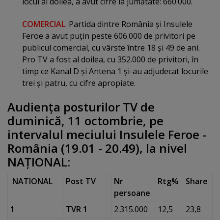
locul al doilea, a avut cifre la jumătate: 660.000.
COMERCIAL
. Partida dintre România şi Insulele
Feroe a avut puţin peste 606.000 de privitori pe
publicul comercial, cu vârste între 18 şi 49 de ani.
Pro TV a fost al doilea, cu 352.000 de privitori, în
timp ce Kanal D şi Antena 1 şi-au adjudecat locurile
trei şi patru, cu cifre apropiate.
Audienţa posturilor TV de
duminică, 11 octombrie, pe
intervalul meciului Insulele Feroe -
România (19.01 - 20.49), la nivel
NAŢIONAL:
NATIONAL
Post TV
Nr
Rtg%
Share
persoane
1
TVR 1
2.315.000
12,5
23,8