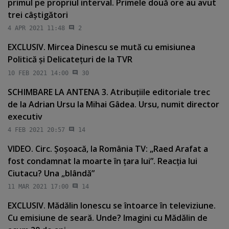
primul pe propriul interval. Primele două ore au avut
trei câştigători
4 APR 2021 11:48
2
EXCLUSIV. Mircea Dinescu se mută cu emisiunea
Politică şi Delicateţuri de la TVR
10 FEB 2021 14:00
30
SCHIMBARE LA ANTENA 3. Atribuţiile editoriale trec
de la Adrian Ursu la Mihai Gâdea. Ursu, numit director
executiv
4 FEB 2021 20:57
14
VIDEO. Circ. Şoşoacă, la România TV: „Raed Arafat a
fost condamnat la moarte în ţara lui”. Reacţia lui
Ciutacu? Una „blândă”
11 MAR 2021 17:00
14
EXCLUSIV. Mădălin Ionescu se întoarce în televiziune.
Cu emisiune de seară. Unde? Imagini cu Mădălin de