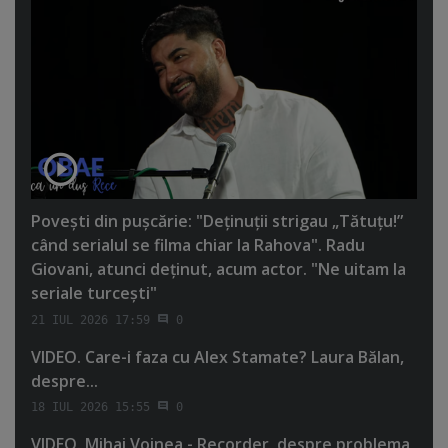
Poveşti din puşcărie: "Deţinuţii strigau „Tătuţu!”
când serialul se filma chiar la Rahova". Radu
Giovani, atunci deţinut, acum actor. "Ne uitam la
seriale turceşti"
21 IUL 2026 17:59
0
VIDEO. Care-i faza cu Alex Stamate? Laura Bălan,
despre...
18 IUL 2026 15:55
0
VIDEO. Mihai Voinea - Recorder, despre problema