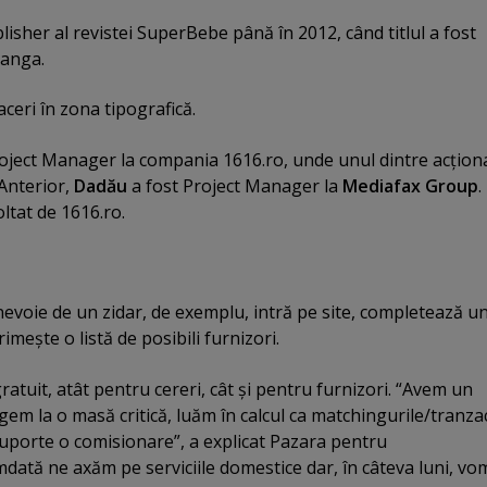
lisher al revistei SuperBebe până în 2012, când titlul a fost
langa.
ceri în zona tipografică.
oject Manager la compania 1616.ro, unde unul dintre acţion
 Anterior,
Dadău
a fost Project Manager la
Mediafax Group
.
oltat de 1616.ro.
nevoie de un zidar, de exemplu, intră pe site, completează u
rimeşte o listă de posibili furnizori.
gratuit, atât pentru cereri, cât şi pentru furnizori. “Avem un
gem la o masă critică, luăm în calcul ca matchingurile/tranzac
suporte o comisionare”, a explicat Pazara pentru
ată ne axăm pe serviciile domestice dar, în câteva luni, vo