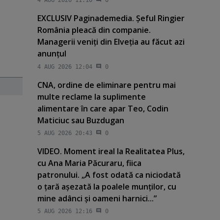
4 AUG 2026 11:10
0
EXCLUSIV Paginademedia. Şeful Ringier
România pleacă din companie.
Managerii veniţi din Elveţia au făcut azi
anunţul
4 AUG 2026 12:04
0
CNA, ordine de eliminare pentru mai
multe reclame la suplimente
alimentare în care apar Teo, Codin
Maticiuc sau Buzdugan
5 AUG 2026 20:43
0
VIDEO. Moment ireal la Realitatea Plus,
cu Ana Maria Păcuraru, fiica
patronului. „A fost odată ca niciodată
o ţară aşezată la poalele munţilor, cu
mine adânci şi oameni harnici...”
5 AUG 2026 12:16
0