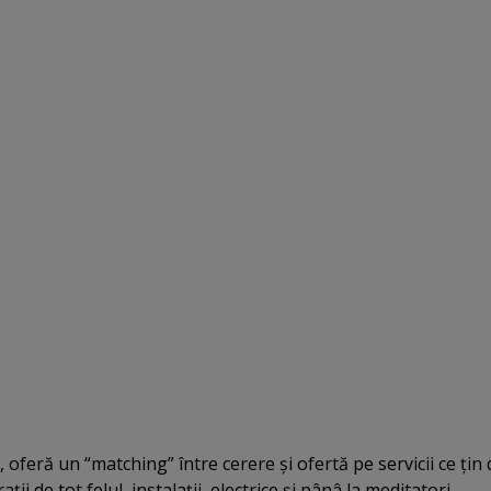
 oferă un “matching” între cerere şi ofertă pe servicii ce ţin 
ii de tot felul, instalaţii, electrice şi pânâ la meditatori.