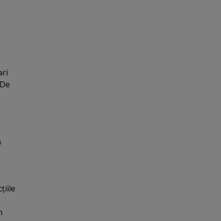
ari
 De
n
ţiile
m