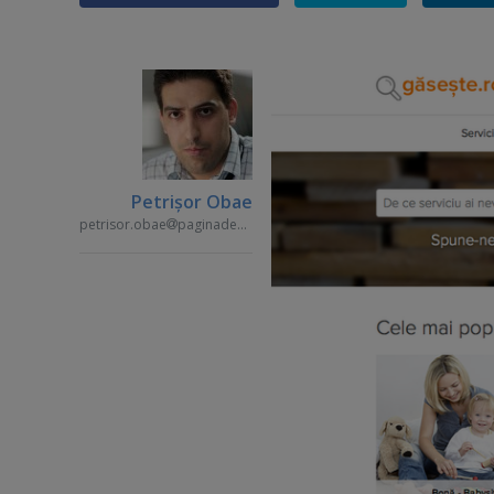
Petrişor Obae
petrisor.obae
paginademedia.ro