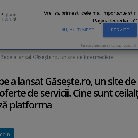
Vrei sa primesti cele mai importante stiri
Paginademedia.ro?
NU, MULTUMESC
PERMITE
CNA
INTERVIURI VIDEO
STUDIO VIDEO
AUDIENTE 
Nu colectam date cu caracter personal.
Bebe a lansat Găseşte.ro, un site de intermediere...
e a lansat Găseşte.ro, un site de
ferte de servicii. Cine sunt ceilalţ
ază platforma
edin