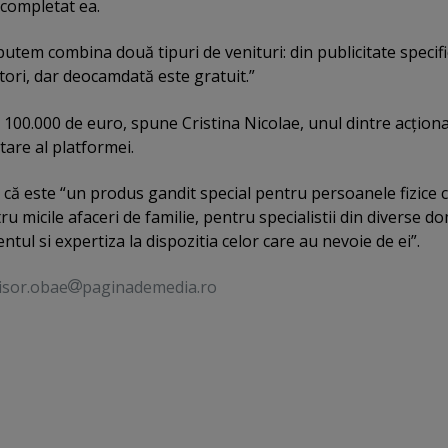
 completat ea.
utem combina două tipuri de venituri: din publicitate specific
zatori, dar deocamdată este gratuit.”
e 100.000 de euro, spune Cristina Nicolae, unul dintre acţiona
tare al platformei.
că este “un produs gandit special pentru persoanele fizice 
ru micile afaceri de familie, pentru specialistii din diverse d
entul si expertiza la dispozitia celor care au nevoie de ei”.
isor.obae
paginademedia.ro