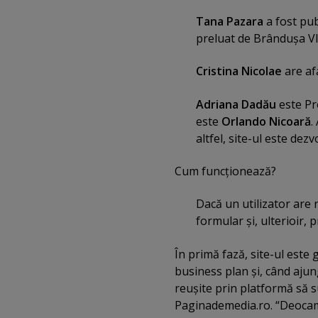
Tana Pazara
a fost pub
preluat de Brânduşa V
Cristina Nicolae
are afa
Adriana Dadău
este Pr
este
Orlando Nicoară
.
altfel, site-ul este dezv
Cum funcţionează?
Dacă un utilizator are 
formular şi, ulterioir, p
În primă fază, site-ul este 
business plan şi, când ajun
reuşite prin platformă să 
Paginademedia.ro. “Deocamd