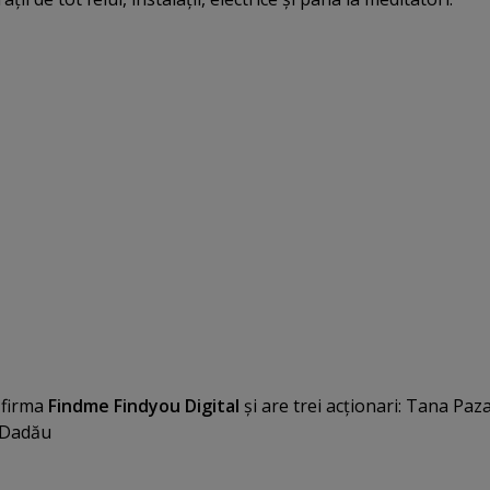
 firma
Findme Findyou Digital
şi are trei acţionari: Tana Paz
a Dadău