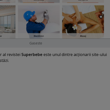
Gaseste
r al revistei
Superbebe
este unul dintre acţionarii site-ului
stăzi.