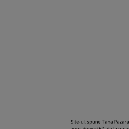
Site-ul, spune Tana Pazara,
zona domestică, de la reparaţ