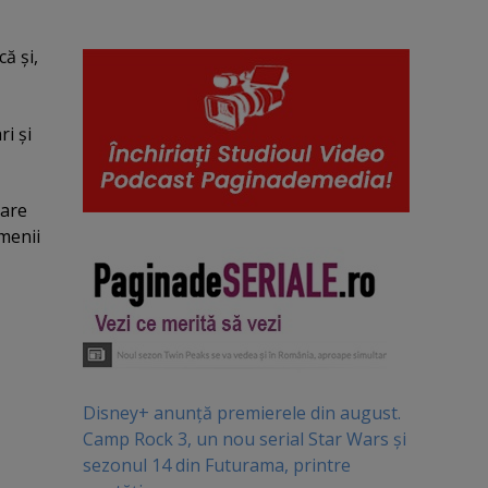
ă şi,
ri şi
care
omenii
Disney+ anunță premierele din august.
Camp Rock 3, un nou serial Star Wars și
sezonul 14 din Futurama, printre