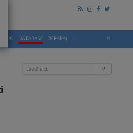
RADIO
DATABASE
DERAPAJ
Caută
i