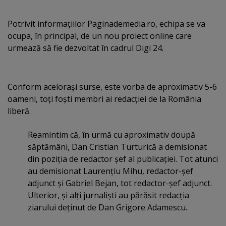
Potrivit informaţiilor Paginademedia.ro, echipa se va
ocupa, în principal, de un nou proiect online care
urmează să fie dezvoltat în cadrul Digi 24.
Conform aceloraşi surse, este vorba de aproximativ 5-6
oameni, toţi foşti membri ai redacţiei de la România
liberă.
Reamintim că, în urmă cu aproximativ doupă
săptămâni, Dan Cristian Turturică a demisionat
din poziţia de redactor şef al publicaţiei. Tot atunci
au demisionat Laurenţiu Mihu, redactor-şef
adjunct şi Gabriel Bejan, tot redactor-şef adjunct.
Ulterior, şi alţi jurnalişti au părăsit redacţia
ziarului deţinut de Dan Grigore Adamescu.