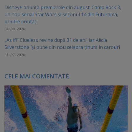
Disney+ anunță premierele din august. Camp Rock 3,
un nou serial Star Wars și sezonul 14 din Futurama,
printre noutăți
04.08.2026
„As if!” Clueless revine după 31 de ani, iar Alicia
Silverstone își pune din nou celebra ținută în carouri
31.07.2026
CELE MAI COMENTATE