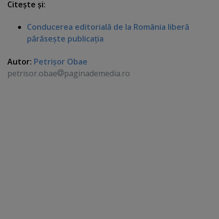
Citeşte şi:
Conducerea editorială de la România liberă
părăseşte publicaţia
Autor:
Petrişor Obae
petrisor.obae
paginademedia.ro