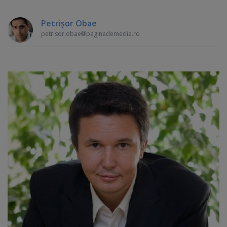
Petrişor Obae
petrisor.obae
paginademedia.ro