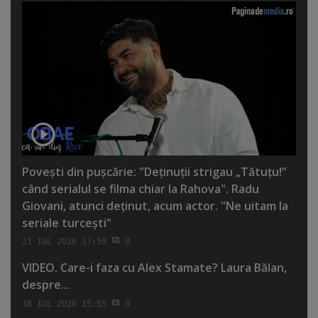
Poveşti din puşcărie: "Deţinuţii strigau „Tătuţu!”
când serialul se filma chiar la Rahova". Radu
Giovani, atunci deţinut, acum actor. "Ne uitam la
seriale turceşti"
21 IUL 2026 17:59
0
VIDEO. Care-i faza cu Alex Stamate? Laura Bălan,
despre...
18 IUL 2026 15:55
0