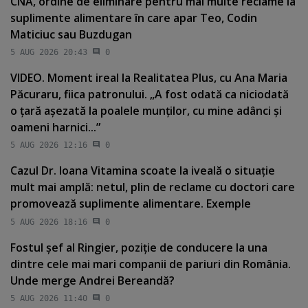
CNA, ordine de eliminare pentru mai multe reclame la
suplimente alimentare în care apar Teo, Codin
Maticiuc sau Buzdugan
5 AUG 2026 20:43
0
VIDEO. Moment ireal la Realitatea Plus, cu Ana Maria
Păcuraru, fiica patronului. „A fost odată ca niciodată
o ţară aşezată la poalele munţilor, cu mine adânci şi
oameni harnici...”
5 AUG 2026 12:16
0
Cazul Dr. Ioana Vitamina scoate la iveală o situaţie
mult mai amplă: netul, plin de reclame cu doctori care
promovează suplimente alimentare. Exemple
5 AUG 2026 18:16
0
Fostul şef al Ringier, poziţie de conducere la una
dintre cele mai mari companii de pariuri din România.
Unde merge Andrei Bereandă?
5 AUG 2026 11:40
0