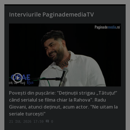
Interviurile PaginademediaTV
Poveşti din puşcărie: "Deţinuţii strigau „Tătuţu!”
când serialul se filma chiar la Rahova". Radu
Giovani, atunci deţinut, acum actor. "Ne uitam la
seriale turceşti"
21 IUL 2026 17:59
0