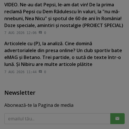
VIDEO. Ne-au dat Pepsi, le-am dat vin! De la prima
reclamă Pepsi cu Dem Rădulescu în valuri, la "nu mă-
nnebuni, Nea Nicu" şi spotul de 60 de ani în România!
Doze speciale, amintiri şi nostalgie (PROIECT SPECIAL)
7 AUG 2026 12:06
0
Articolele cu (P), la analiză. Cine domină
advertorialele din presa online? Un club sportiv bate
eMAG şi Betano. Trei partide, o sută de texte într-o
lună. Şi Nibiru are multe articole plătite
7 AUG 2026 11:44
0
Newsletter
Abonează-te la Pagina de media