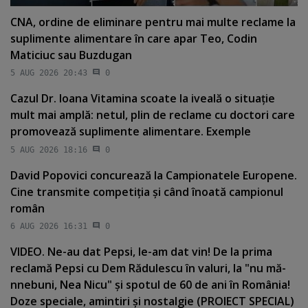
CNA, ordine de eliminare pentru mai multe reclame la
suplimente alimentare în care apar Teo, Codin
Maticiuc sau Buzdugan
5 AUG 2026 20:43
0
Cazul Dr. Ioana Vitamina scoate la iveală o situaţie
mult mai amplă: netul, plin de reclame cu doctori care
promovează suplimente alimentare. Exemple
5 AUG 2026 18:16
0
David Popovici concurează la Campionatele Europene.
Cine transmite competiţia şi când înoată campionul
român
6 AUG 2026 16:31
0
VIDEO. Ne-au dat Pepsi, le-am dat vin! De la prima
reclamă Pepsi cu Dem Rădulescu în valuri, la "nu mă-
nnebuni, Nea Nicu" şi spotul de 60 de ani în România!
Doze speciale, amintiri şi nostalgie (PROIECT SPECIAL)