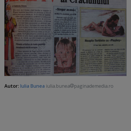
Autor:
Iulia Bunea
iulia.bunea
paginademedia.ro