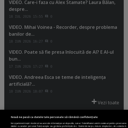
VIDEO. Care-i faza cu Alex Stamate? Laura Bălan,
despre...
18 IUL 2026 15:55
0
VIDEO. Mihai Voinea - Recorder, despre problema
banilor de...
18 IUN 2026 16:27
0
VIDEO. Poate să fie presa înlocuită de AI? E AI-ul
bun...
17 IUN 2026 17:27
0
VIDEO. Andreea Esca se teme de inteligenţa
artificială?...
10 IUN 2026 18:07
0
Vezi toate
Nouă ne pasă ca datele tale personale să rămână confidențiale
Noi și partenerii noștri stocăm și/sau accesăm informații pe un dispozitiv, cum ar fi identificatori unici în cookie-uri pentru procesarea
datelor cu caracter personal. Puteți accepta sau gestiona preferințele dvs. făcând clic mai jos, inclusiv dreptul dvs. de a obiecta în