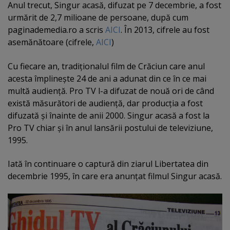
Anul trecut, Singur acasă, difuzat pe 7 decembrie, a fost
urmărit de 2,7 milioane de persoane, după cum
paginademedia.ro a scris
AICI
. În 2013, cifrele au fost
asemănătoare (cifrele,
AICI
)
Cu fiecare an, tradiţionalul film de Crăciun care anul
acesta împlineşte 24 de ani a adunat din ce în ce mai
multă audienţă. Pro TV l-a difuzat de nouă ori de când
există măsurători de audienţă, dar producţia a fost
difuzată şi înainte de anii 2000. Singur acasă a fost la
Pro TV chiar şi în anul lansării postului de televiziune,
1995.
Iată în continuare o captură din ziarul Libertatea din
decembrie 1995, în care era anunţat filmul Singur acasă.