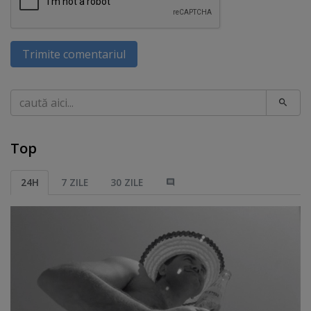
Trimite comentariul
Caută
Top
24H
7 ZILE
30 ZILE