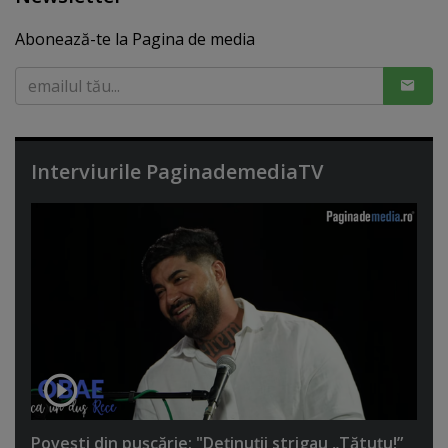
Abonează-te la Pagina de media
Interviurile PaginademediaTV
Poveşti din puşcărie: "Deţinuţii strigau „Tătuţu!”