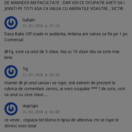
DE AMANDOI AM FACULTATE . DAR VOI CE OCUPATIE AVETI SA I
JIGNITI PE TOTI ASA CA VALEA CU ABERATILE VOASTRE , SICTIR
Iulian
21.03.2016 @ 17:23
Daca Bake Off scade in audienta, Antena are sanse sa fie pe 1 pe
Comercial
@1q, scrie ca unul de 5 clase. Aia cu 10 clase stiu sa scrie mai
bine.
1q
21.03.2016 @ 16:26
marian @ pt unul caruia i se rupe, esti extrem de prezent la
rubrica de comentarii. serios, ai vreo ocupatie *** ? de scris, scrii
ca unul cu zece clase.....
marian
21.03.2016 @ 16:08
ce veste , copiaza tot Mona in lipsa de alteceva. mi se rupe le
doresc esec total