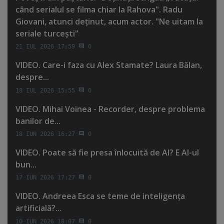
când serialul se filma chiar la Rahova". Radu
Giovani, atunci deţinut, acum actor. "Ne uitam la
seriale turceşti"
21 IUL 2026 17:59
0
VIDEO. Care-i faza cu Alex Stamate? Laura Bălan,
despre...
18 IUL 2026 15:55
0
VIDEO. Mihai Voinea - Recorder, despre problema
banilor de...
18 IUN 2026 16:27
0
VIDEO. Poate să fie presa înlocuită de AI? E AI-ul
bun...
17 IUN 2026 17:27
0
VIDEO. Andreea Esca se teme de inteligenţa
artificială?...
10 IUN 2026 18:07
0