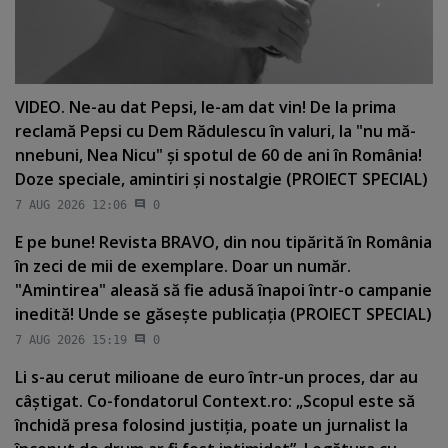
VIDEO. Ne-au dat Pepsi, le-am dat vin! De la prima
reclamă Pepsi cu Dem Rădulescu în valuri, la "nu mă-
nnebuni, Nea Nicu" şi spotul de 60 de ani în România!
Doze speciale, amintiri şi nostalgie (PROIECT SPECIAL)
7 AUG 2026 12:06
0
E pe bune! Revista BRAVO, din nou tipărită în România
în zeci de mii de exemplare. Doar un număr.
"Amintirea" aleasă să fie adusă înapoi într-o campanie
inedită! Unde se găseşte publicaţia (PROIECT SPECIAL)
7 AUG 2026 15:19
0
Li s-au cerut milioane de euro într-un proces, dar au
câştigat. Co-fondatorul Context.ro: „Scopul este să
închidă presa folosind justiţia, poate un jurnalist la