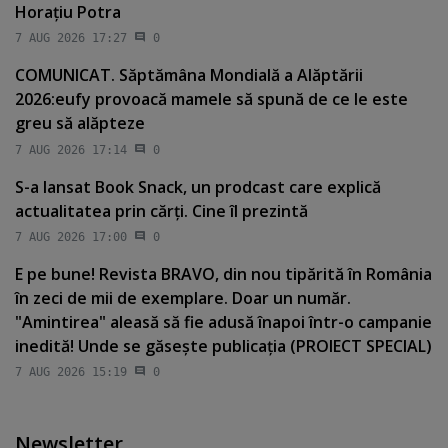
Horaţiu Potra
7 AUG 2026 17:27
0
COMUNICAT. Săptămâna Mondială a Alăptării
2026:eufy provoacă mamele să spună de ce le este
greu să alăpteze
7 AUG 2026 17:14
0
S-a lansat Book Snack, un prodcast care explică
actualitatea prin cărţi. Cine îl prezintă
7 AUG 2026 17:00
0
E pe bune! Revista BRAVO, din nou tipărită în România
în zeci de mii de exemplare. Doar un număr.
"Amintirea" aleasă să fie adusă înapoi într-o campanie
inedită! Unde se găseşte publicaţia (PROIECT SPECIAL)
7 AUG 2026 15:19
0
Newsletter