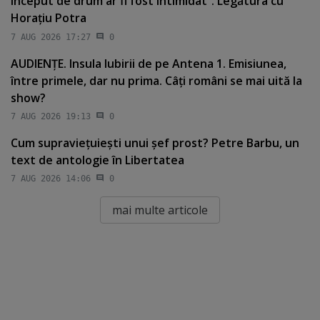
început de drum ar fi fost intimidat”. Legătura cu
Horaţiu Potra
7 AUG 2026 17:27
0
AUDIENŢE. Insula Iubirii de pe Antena 1. Emisiunea,
între primele, dar nu prima. Câţi români se mai uită la
show?
7 AUG 2026 19:13
0
Cum supravieţuieşti unui şef prost? Petre Barbu, un
text de antologie în Libertatea
7 AUG 2026 14:06
0
mai multe articole