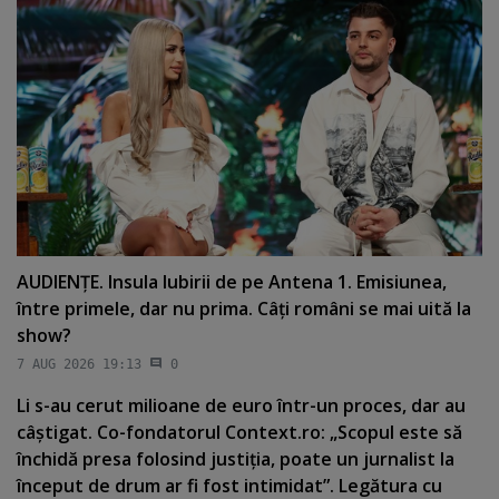
AUDIENŢE. Insula Iubirii de pe Antena 1. Emisiunea,
între primele, dar nu prima. Câţi români se mai uită la
show?
7 AUG 2026 19:13
0
Li s-au cerut milioane de euro într-un proces, dar au
câştigat. Co-fondatorul Context.ro: „Scopul este să
închidă presa folosind justiţia, poate un jurnalist la
început de drum ar fi fost intimidat”. Legătura cu