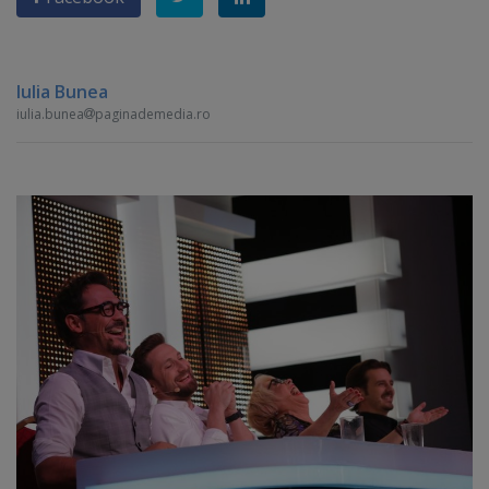
Iulia Bunea
iulia.bunea
paginademedia.ro