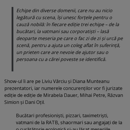
Echipe din diverse domenii, care nu au nicio
legătură cu scena, îşi unesc forţele pentru o
cauză nobilă: în fiecare ediţie trei echipe – de la
bucătari, la vatmani sau corporatişti – lasă
deoparte meseria pe care o fac zi de zi şi urcă pe
scenă, pentru a ajuta un coleg aflat în suferinţă,
un prieten care are nevoie de ajutor sau o
persoana cu a cărei poveste se identifică.
Show-ul îi are pe Liviu Vârciu şi Diana Munteanu
prezentatori, iar numerele concurenţilor vor fi jurizate
ediţie de ediţie de Mirabela Dauer, Mihai Petre, Răzvan
Simion şi Dani Oţil.
Bucătari profesionişti, pizzari, taximetrişti,
vatmani de la RATB, shaormari sau angajaţi de la
o curăţătorie ecologică şi-au lăsat meseriile