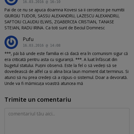
16.03.2016 @ 16:10
Pai de ce nu se apuca doamna Kovesi sa ii cerceteze pe numitii
GIURGIU TUDOR, SASSU ALEXANDRU, LAZESCU ALEXANDRU,
SAFTOIU CLAUDIU ELWIS, ZGABERCEA CRISTIAN, TANASE
STE:IAN, RADU IRINA. Ca toti sunt de Beciul Domnesc
Pufu
16.03.2016 @ 14:08
***, păi bă unde este familia ei că dacă era în comunism sigur că
era criticată pentru asta cu siguranță. ***. A luat înfăscat din
bugetul statului. Puțini observă. Este la fel o să vedeți să se
dovedească de alfel ca si alina bica laun moment dat terminus. Si
atunci să nu prea credeți că a răpus-o sistemul. Doar a devorată.
Unde va fi mămicuța voastră atuncea mă
Trimite un comentariu
Comentariu