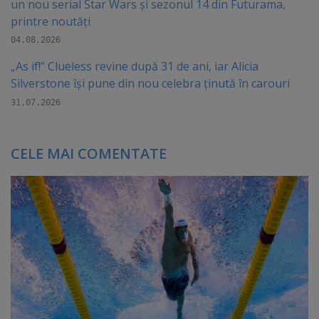
un nou serial Star Wars și sezonul 14 din Futurama,
printre noutăți
04.08.2026
„As if!” Clueless revine după 31 de ani, iar Alicia
Silverstone își pune din nou celebra ținută în carouri
31.07.2026
CELE MAI COMENTATE