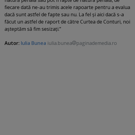
natură penală sau pot fi fapte de natură penală, de
fiecare dată ne-au trimis acele rapoarte pentru a evalua
dacă sunt astfel de fapte sau nu. La fel şi aici dacă s-a
făcut un astfel de raport de către Curtea de Conturi, noi
aşteptăm să fim sesizaţi.”
Autor:
Iulia Bunea
iulia.bunea
paginademedia.ro