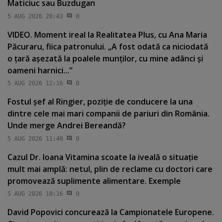
Maticiuc sau Buzdugan
5 AUG 2026 20:43
0
VIDEO. Moment ireal la Realitatea Plus, cu Ana Maria
Păcuraru, fiica patronului. „A fost odată ca niciodată
o ţară aşezată la poalele munţilor, cu mine adânci şi
oameni harnici...”
5 AUG 2026 12:16
0
Fostul şef al Ringier, poziţie de conducere la una
dintre cele mai mari companii de pariuri din România.
Unde merge Andrei Bereandă?
5 AUG 2026 11:40
0
Cazul Dr. Ioana Vitamina scoate la iveală o situaţie
mult mai amplă: netul, plin de reclame cu doctori care
promovează suplimente alimentare. Exemple
5 AUG 2026 18:16
0
David Popovici concurează la Campionatele Europene.