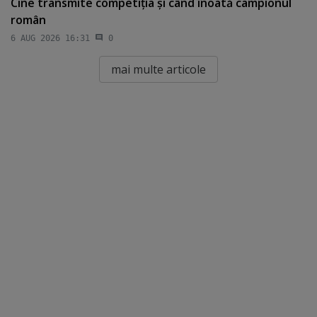
Cine transmite competiţia şi când înoată campionul
român
6 AUG 2026 16:31
0
mai multe articole