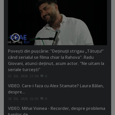
Poveşti din puşcărie: "Deţinuţii strigau „Tătuţu!”
când serialul se filma chiar la Rahova". Radu
Giovani, atunci deţinut, acum actor. "Ne uitam la
seriale turceşti"
21 IUL 2026 17:59
0
VIDEO. Care-i faza cu Alex Stamate? Laura Bălan,
despre...
18 IUL 2026 15:55
0
VIDEO. Mihai Voinea - Recorder, despre problema
banilor de...