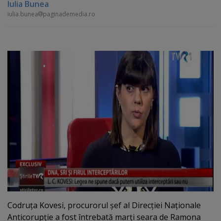
Iulia Bunea
iulia.bunea
paginademedia.ro
Codruţa Kovesi, procurorul şef al Direcţiei Naţionale
Anticorupţie a fost întrebată marţi seara de Ramona