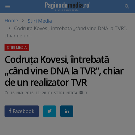
Home
Știri Media
Skip
Codruţa Kovesi, întrebată „când vine DNA la TVR”,
to
chiar de un...
main
content
Codruţa Kovesi, întrebată
„când vine DNA la TVR”, chiar
de un realizator TVR
16 MAR 2016 11:28
ȘTIRI MEDIA
3
Facebook