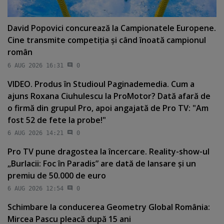
David Popovici concurează la Campionatele Europene.
Cine transmite competiţia şi când înoată campionul
român
6 AUG 2026 16:31
0
VIDEO. Produs în Studioul Paginademedia. Cum a
ajuns Roxana Ciuhulescu la ProMotor? Dată afară de
o firmă din grupul Pro, apoi angajată de Pro TV: "Am
fost 52 de fete la probe!"
6 AUG 2026 14:21
0
Pro TV pune dragostea la încercare. Reality-show-ul
„Burlacii: Foc în Paradis” are dată de lansare şi un
premiu de 50.000 de euro
6 AUG 2026 12:54
0
Schimbare la conducerea Geometry Global România:
Mircea Pascu pleacă după 15 ani