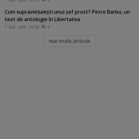
7 AUG 2026 19:13
0
Cum supravieţuieşti unui şef prost? Petre Barbu, un
text de antologie în Libertatea
7 AUG 2026 14:06
0
mai multe articole