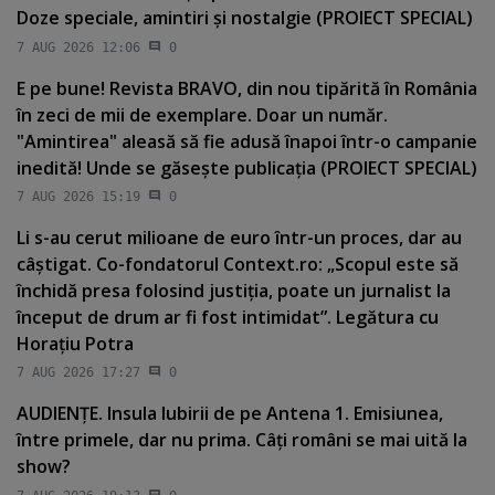
Doze speciale, amintiri şi nostalgie (PROIECT SPECIAL)
7 AUG 2026 12:06
0
E pe bune! Revista BRAVO, din nou tipărită în România
în zeci de mii de exemplare. Doar un număr.
"Amintirea" aleasă să fie adusă înapoi într-o campanie
inedită! Unde se găseşte publicaţia (PROIECT SPECIAL)
7 AUG 2026 15:19
0
Li s-au cerut milioane de euro într-un proces, dar au
câştigat. Co-fondatorul Context.ro: „Scopul este să
închidă presa folosind justiţia, poate un jurnalist la
început de drum ar fi fost intimidat”. Legătura cu
Horaţiu Potra
7 AUG 2026 17:27
0
AUDIENŢE. Insula Iubirii de pe Antena 1. Emisiunea,
între primele, dar nu prima. Câţi români se mai uită la
show?