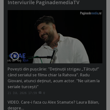
Interviurile PaginademediaTV
Poveşti din puşcărie: "Deţinuţii strigau „Tătuţu!”
când serialul se filma chiar la Rahova". Radu
Giovani, atunci deţinut, acum actor. "Ne uitam la
seriale turceşti"
21 IUL 2026 17:59
0
VIDEO. Care-i faza cu Alex Stamate? Laura Bălan,
despre...