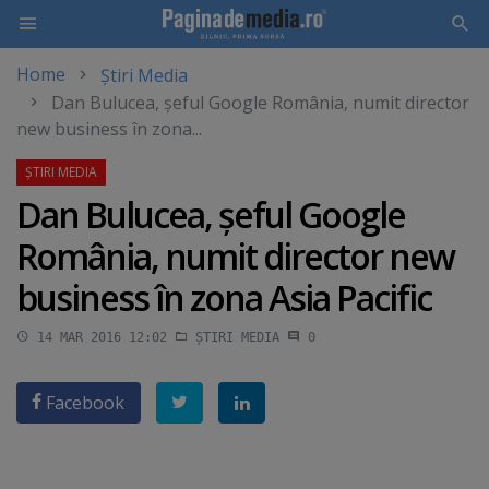
Home
Știri Media
Skip
Dan Bulucea, şeful Google România, numit director
to
new business în zona...
main
content
Dan Bulucea, şeful Google
România, numit director new
business în zona Asia Pacific
14 MAR 2016 12:02
ȘTIRI MEDIA
0
Facebook