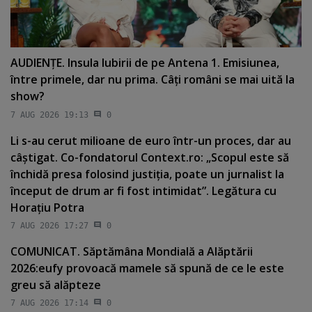
AUDIENŢE. Insula Iubirii de pe Antena 1. Emisiunea,
între primele, dar nu prima. Câţi români se mai uită la
show?
7 AUG 2026 19:13
0
Li s-au cerut milioane de euro într-un proces, dar au
câştigat. Co-fondatorul Context.ro: „Scopul este să
închidă presa folosind justiţia, poate un jurnalist la
început de drum ar fi fost intimidat”. Legătura cu
Horaţiu Potra
7 AUG 2026 17:27
0
COMUNICAT. Săptămâna Mondială a Alăptării
2026:eufy provoacă mamele să spună de ce le este
greu să alăpteze
7 AUG 2026 17:14
0