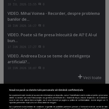
18 IUL 2026 15:55
0
VIDEO. Mihai Voinea - Recorder, despre problema
banilor de...
18 IUN 2026 16:27
0
VIDEO. Poate să fie presa înlocuită de AI? E AI-ul
bun...
17 IUN 2026 17:27
0
VIDEO. Andreea Esca se teme de inteligenţa
artificială?...
10 IUN 2026 18:07
0
Vezi toate
Nouă ne pasă ca datele tale personale să rămână confidențiale
Noi și partenerii noștri stocăm și/sau accesăm informații pe un dispozitiv, cum ar fi identificatori unici în cookie-uri pentru procesarea
datelor cu caracter personal. Puteți accepta sau gestiona preferințele dvs. făcând clic mai jos, inclusiv dreptul dvs. de a obiecta în
cazul în care este utilizat interesul legitim sau în orice moment pe pagina cu politica de confidențialitate. Aceste alegeri vor fi
PRIMA PAGINĂ
POLITICA DE COLECTARE ACORD COOKIE
raportate partenerilor noștri și nu vor afecta datele de navigare.
POLITICA DE CONFIDENȚIALITATE
DESPRE SITE
ECHIPA
Noi si partenerii nostri (retelele de socializare si agentiile de publicitate partenere, precum si furnizorii nostri de servicii de date
analitice) prelucram date pentru a permite website-ului sa functioneze, pentru a personaliza continutul si anunturile publicitare