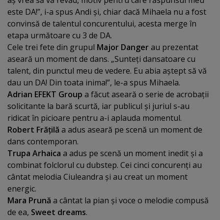
aş vrea să vă revăd, motiv pentru care răspunsul meu
este DA!”, i-a spus Andi şi, chiar dacă Mihaela nu a fost
convinsă de talentul concurentului, acesta merge în
etapa următoare cu 3 de DA.
Cele trei fete din grupul
Major Danger
au prezentat
aseară un moment de dans. „Sunteţi dansatoare cu
talent, din punctul meu de vedere. Eu abia aştept să vă
dau un DA! Din toata inima!”, le-a spus Mihaela.
Adrian EFEKT Group
a făcut aseară o serie de acrobaţii
solicitante la bară scurtă, iar publicul şi juriul s-au
ridicat în picioare pentru a-i aplauda momentul.
Robert Frăţilă
a adus aseară pe scenă un moment de
dans contemporan.
Trupa Arhaica
a adus pe scenă un moment inedit şi a
combinat folclorul cu dubstep. Cei cinci concurenţi au
cântat melodia Ciuleandra şi au creat un moment
energic.
Mara Prună
a cântat la pian şi voce o melodie compusă
de ea,
Sweet dreams
.