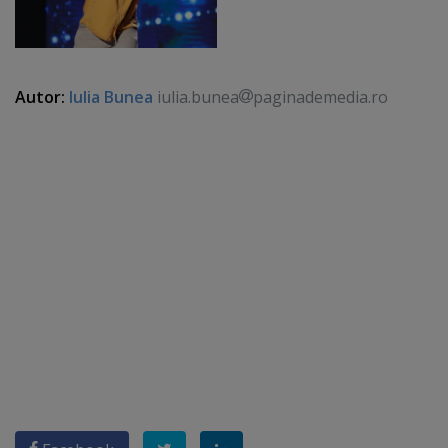
Autor:
Iulia Bunea
iulia.bunea
paginademedia.ro