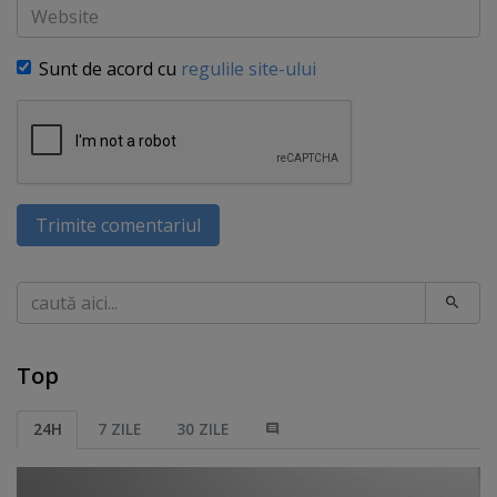
Website
Sunt de acord cu
regulile site-ului
Trimite comentariul
Caută
Top
24H
7 ZILE
30 ZILE