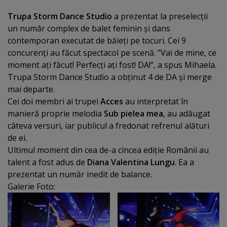
Trupa Storm Dance Studio
a prezentat la preselecţii
un număr complex de balet feminin şi dans
contemporan executat de băieţi pe tocuri. Cei 9
concurenţi au făcut spectacol pe scenă. ”Vai de mine, ce
moment aţi făcut! Perfecţi aţi fost! DA!”, a spus Mihaela.
Trupa Storm Dance Studio a obţinut 4 de DA şi merge
mai departe.
Cei doi membri ai trupei
Acces
au interpretat în
manieră proprie melodia
Sub pielea mea
, au adăugat
câteva versuri, iar publicul a fredonat refrenul alături
de ei.
Ultimul moment din cea de-a cincea ediţie Românii au
talent a fost adus de
Diana Valentina Lungu
. Ea a
prezentat un număr inedit de balance.
Galerie Foto: