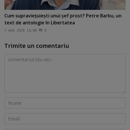
Cum supravieţuieşti unui şef prost? Petre Barbu, un
text de antologie în Libertatea
7 AUG 2026 14:06
0
Trimite un comentariu
Comentariu
Nume
Email