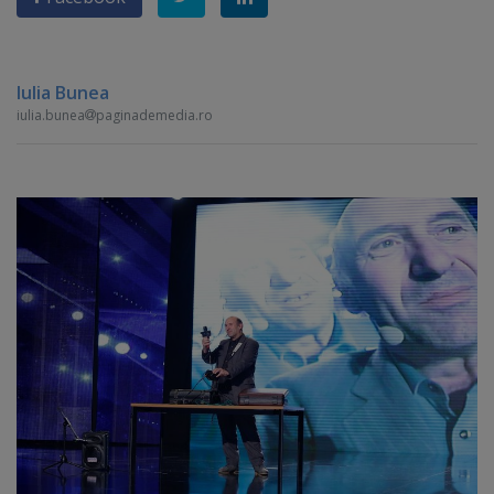
Iulia Bunea
iulia.bunea
paginademedia.ro