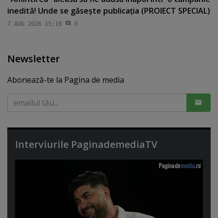
inedită! Unde se găseşte publicaţia (PROIECT SPECIAL)
7 AUG 2026 15:19
0
Newsletter
Abonează-te la Pagina de media
Interviurile PaginademediaTV