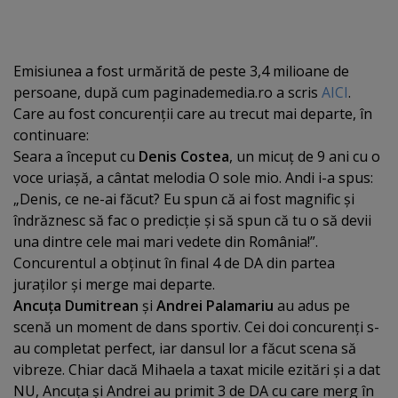
Emisiunea a fost urmărită de peste 3,4 milioane de
persoane, după cum paginademedia.ro a scris
AICI
.
Care au fost concurenţii care au trecut mai departe, în
continuare:
Seara a început cu
Denis Costea
, un micuţ de 9 ani cu o
voce uriaşă, a cântat melodia O sole mio. Andi i-a spus:
„Denis, ce ne-ai făcut? Eu spun că ai fost magnific şi
îndrăznesc să fac o predicţie şi să spun că tu o să devii
una dintre cele mai mari vedete din România!”.
Concurentul a obţinut în final 4 de DA din partea
juraţilor şi merge mai departe.
Ancuţa Dumitrean
şi
Andrei Palamariu
au adus pe
scenă un moment de dans sportiv. Cei doi concurenţi s-
au completat perfect, iar dansul lor a făcut scena să
vibreze. Chiar dacă Mihaela a taxat micile ezitări şi a dat
NU, Ancuţa şi Andrei au primit 3 de DA cu care merg în