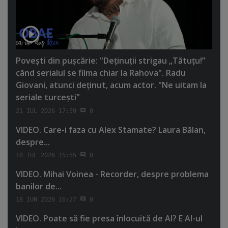
Poveşti din puşcărie: "Deţinuţii strigau „Tătuţu!”
când serialul se filma chiar la Rahova". Radu
Giovani, atunci deţinut, acum actor. "Ne uitam la
seriale turceşti"
21 IUL 2026 17:59
0
VIDEO. Care-i faza cu Alex Stamate? Laura Bălan,
despre...
18 IUL 2026 15:55
0
VIDEO. Mihai Voinea - Recorder, despre problema
banilor de...
18 IUN 2026 16:27
0
VIDEO. Poate să fie presa înlocuită de AI? E AI-ul