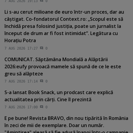
7 AUG 2026 19:13
0
Li s-au cerut milioane de euro într-un proces, dar au
câştigat. Co-fondatorul Context.ro: „Scopul este să
închidă presa folosind justiţia, poate un jurnalist la
început de drum ar fi fost intimidat”. Legătura cu
Horaţiu Potra
7 AUG 2026 17:27
0
COMUNICAT. Săptămâna Mondială a Alăptării
2026:eufy provoacă mamele să spună de ce le este
greu să alăpteze
7 AUG 2026 17:14
0
S-a lansat Book Snack, un prodcast care explică
actualitatea prin cărţi. Cine îl prezintă
7 AUG 2026 17:00
0
E pe bune! Revista BRAVO, din nou tipărită în România
în zeci de mii de exemplare. Doar un număr.
"Amintirea" aleasă să fie adusă înapoi într-o campanie