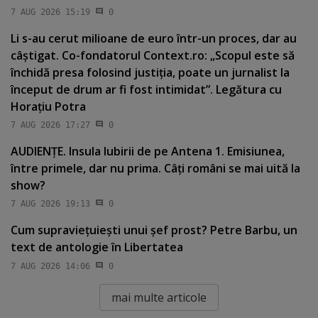
7 AUG 2026 15:19
0
Li s-au cerut milioane de euro într-un proces, dar au
câştigat. Co-fondatorul Context.ro: „Scopul este să
închidă presa folosind justiţia, poate un jurnalist la
început de drum ar fi fost intimidat”. Legătura cu
Horaţiu Potra
7 AUG 2026 17:27
0
AUDIENŢE. Insula Iubirii de pe Antena 1. Emisiunea,
între primele, dar nu prima. Câţi români se mai uită la
show?
7 AUG 2026 19:13
0
Cum supravieţuieşti unui şef prost? Petre Barbu, un
text de antologie în Libertatea
7 AUG 2026 14:06
0
mai multe articole