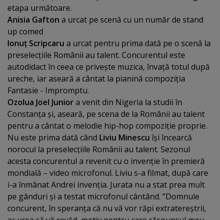
etapa următoare.
Anisia Gafton
a urcat pe scenă cu un număr de stand
up comed
Ionuţ Scripcaru
a urcat pentru prima dată pe o scenă la
preselecţiile Românii au talent. Concurentul este
autodidact în ceea ce priveşte muzica, învaţă totul după
ureche, iar aseară a cântat la pianină compoziţia
Fantasie - Impromptu.
Ozolua Joel Junior
a venit din Nigeria la studii în
Constanţa şi, aseară, pe scena de la Românii au talent
pentru a cântat o melodie hip-hop compoziţie proprie.
Nu este prima dată când
Liviu Minescu
îşi încearcă
norocul la preselecţiile Românii au talent. Sezonul
acesta concurentul a revenit cu o invenţie în premieră
mondială – video microfonul. Liviu s-a filmat, după care
i-a înmânat Andrei invenţia. Jurata nu a stat prea mult
pe gânduri şi a testat microfonul cântând. ”Domnule
concurent, în speranţa că nu vă vor răpi extratereştrii,