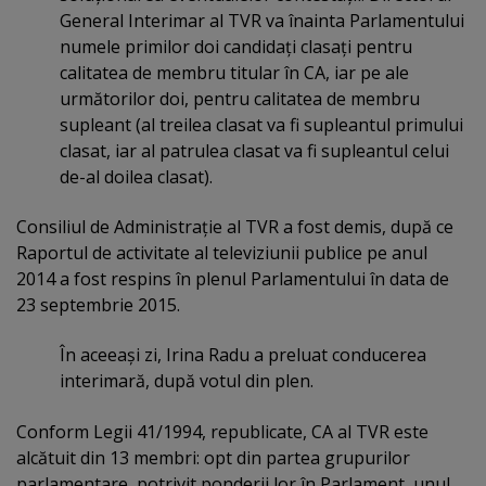
General Interimar al TVR va înainta Parlamentului
numele primilor doi candidaţi clasaţi pentru
calitatea de membru titular în CA, iar pe ale
următorilor doi, pentru calitatea de membru
supleant (al treilea clasat va fi supleantul primului
clasat, iar al patrulea clasat va fi supleantul celui
de-al doilea clasat).
Consiliul de Administraţie al TVR a fost demis, după ce
Raportul de activitate al televiziunii publice pe anul
2014 a fost respins în plenul Parlamentului în data de
23 septembrie 2015.
În aceeaşi zi, Irina Radu a preluat conducerea
interimară, după votul din plen.
Conform Legii 41/1994, republicate, CA al TVR este
alcătuit din 13 membri: opt din partea grupurilor
parlamentare, potrivit ponderii lor în Parlament, unul