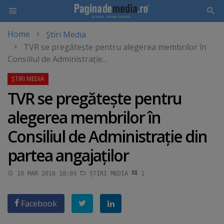
Home
Știri Media
Skip
TVR se pregăteşte pentru alegerea membrilor în
to
Consiliul de Administraţie...
main
content
TVR se pregăteşte pentru
alegerea membrilor în
Consiliul de Administraţie din
partea angajaţilor
10 MAR 2016 18:03
ȘTIRI MEDIA
1
Facebook