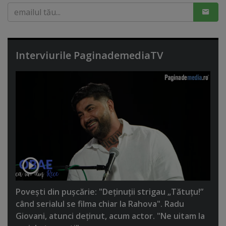
Interviurile PaginademediaTV
Poveşti din puşcărie: "Deţinuţii strigau „Tătuţu!”
când serialul se filma chiar la Rahova". Radu
Giovani, atunci deţinut, acum actor. "Ne uitam la