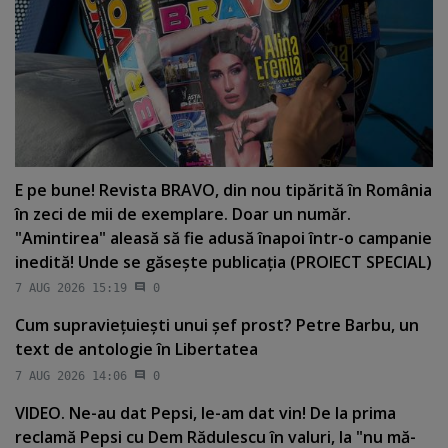
E pe bune! Revista BRAVO, din nou tipărită în România
în zeci de mii de exemplare. Doar un număr.
"Amintirea" aleasă să fie adusă înapoi într-o campanie
inedită! Unde se găseşte publicaţia (PROIECT SPECIAL)
7 AUG 2026 15:19
0
Cum supravieţuieşti unui şef prost? Petre Barbu, un
text de antologie în Libertatea
7 AUG 2026 14:06
0
VIDEO. Ne-au dat Pepsi, le-am dat vin! De la prima
reclamă Pepsi cu Dem Rădulescu în valuri, la "nu mă-