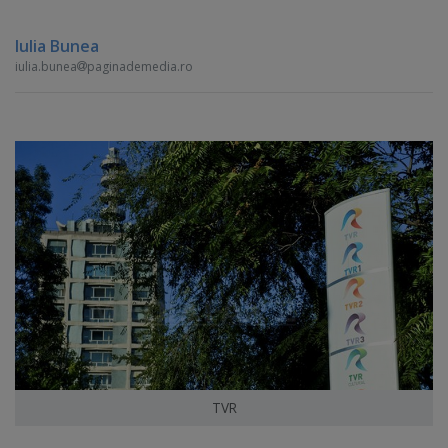
Iulia Bunea
iulia.bunea
paginademedia.ro
TVR