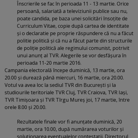
Înscrierile se fac în perioada 11 - 13 martie. Orice
persoană, salariată a televiziunii publice sau nu,
poate candida, pe baza unei solicitări însoţite de
Curriculum Vitae, copie după cartea de identitate
şi o declaratie pe proprie răspundere că nu a făcut
politie politică şi că nu a făcut parte din structurile
de poliţie politică ale regimului comunist, potrivit
unui anunţ al TVR. Alegerile se vor desfăşura în
perioada 11-20 martie 2016.
Campania electorală începe duminică, 13 martie, ora
20.00 şi durează până miercuri, 16 martie, ora 20.00.
Votul va avea loc la sediul TVR din Bucureşti şi la
studiourile teritoriale TVR Cluj, TVR Craiova, TVR Iaşi,
TVR Timişoara şi TVR Tîrgu Mureş joi, 17 martie, între
orele 8.00 şi 20.00.
Rezultatele finale vor fi anunţate duminică, 20
martie, ora 10.00, după numărarea voturilor şi
soluţionarea eventualelor contestaţii. Directorul