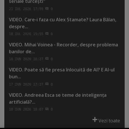
seriale turceşti"
21 IUL 2026 17:59
0
VIDEO. Care-i faza cu Alex Stamate? Laura Bălan,
despre...
18 IUL 2026 15:55
0
VIDEO. Mihai Voinea - Recorder, despre problema
banilor de...
18 IUN 2026 16:27
0
VIDEO. Poate să fie presa înlocuită de AI? E AI-ul
bun...
17 IUN 2026 17:27
0
VIDEO. Andreea Esca se teme de inteligenţa
artificială?...
10 IUN 2026 18:07
0
Vezi toate