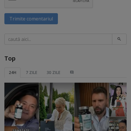
Trimite comentariul
Caută
Top
24H
7 ZILE
30 ZILE