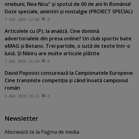
nnebuni, Nea Nicu" şi spotul de 60 de ani în România!
Doze speciale, amintiri şi nostalgie (PROIECT SPECIAL)
7 AUG 2026 12:06
0
Articolele cu (P), la analiză. Cine domină
advertorialele din presa online? Un club sportiv bate
eMAG şi Betano. Trei partide, o sută de texte într-o
lună. Şi Nibiru are multe articole plătite
7 AUG 2026 11:44
0
David Popovici concurează la Campionatele Europene.
Cine transmite competiţia şi când înoată campionul
român
6 AUG 2026 16:31
0
Newsletter
Abonează-te la Pagina de media