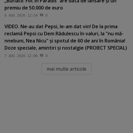
„Burlacii: Foc în Paradis” are dată de lansare şi un
premiu de 50.000 de euro
6 AUG 2026 12:54
0
VIDEO. Ne-au dat Pepsi, le-am dat vin! De la prima
reclamă Pepsi cu Dem Rădulescu în valuri, la "nu mă-
nnebuni, Nea Nicu" şi spotul de 60 de ani în România!
Doze speciale, amintiri şi nostalgie (PROIECT SPECIAL)
7 AUG 2026 12:06
0
mai multe articole