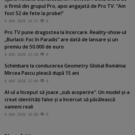
o firmă din grupul Pro, apoi angajată de Pro TV: "Am
fost 52 de fete la probe!"
6 AUG 2026 14:21
0
Pro TV pune dragostea la încercare. Reality-show-ul
„Burlacii: Foc în Paradis” are dată de lansare şi un
premiu de 50.000 de euro
6 AUG 2026 12:54
0
Schimbare la conducerea Geometry Global România:
Mircea Pascu pleacă după 15 ani
6 AUG 2026 12:00
0
AI-ul a început să joace „sub acoperire”. Un model şi-a
creat identităţi false şi a încercat să păcălească
oameni reali
6 AUG 2026 10:00
0