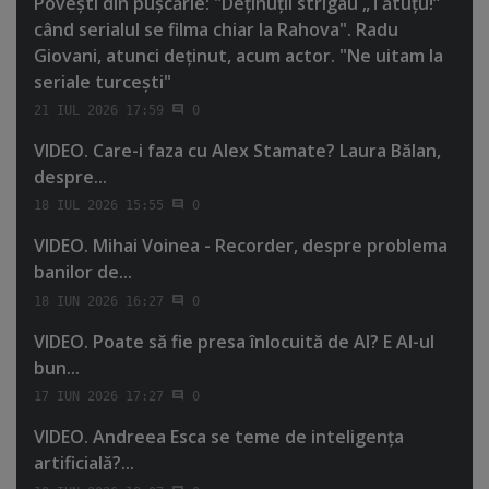
Poveşti din puşcărie: "Deţinuţii strigau „Tătuţu!”
când serialul se filma chiar la Rahova". Radu
Giovani, atunci deţinut, acum actor. "Ne uitam la
seriale turceşti"
21 IUL 2026 17:59
0
VIDEO. Care-i faza cu Alex Stamate? Laura Bălan,
despre...
18 IUL 2026 15:55
0
VIDEO. Mihai Voinea - Recorder, despre problema
banilor de...
18 IUN 2026 16:27
0
VIDEO. Poate să fie presa înlocuită de AI? E AI-ul
bun...
17 IUN 2026 17:27
0
VIDEO. Andreea Esca se teme de inteligenţa
artificială?...