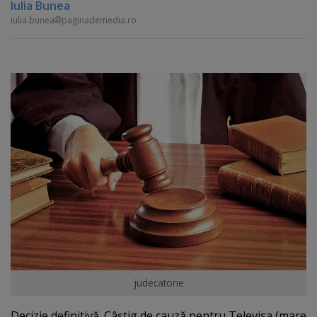
Iulia Bunea
iulia.bunea
paginademedia.ro
judecatorie
Decizie definitivă. Câştig de cauză pentru Televisa (mare