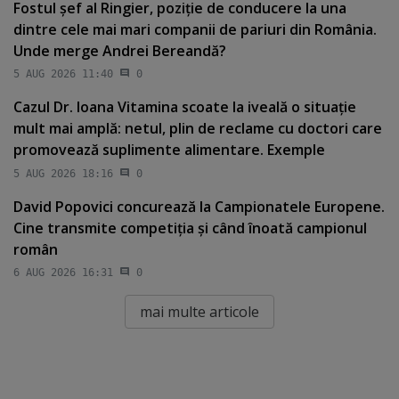
Fostul şef al Ringier, poziţie de conducere la una
dintre cele mai mari companii de pariuri din România.
Unde merge Andrei Bereandă?
5 AUG 2026 11:40
0
Cazul Dr. Ioana Vitamina scoate la iveală o situaţie
mult mai amplă: netul, plin de reclame cu doctori care
promovează suplimente alimentare. Exemple
5 AUG 2026 18:16
0
David Popovici concurează la Campionatele Europene.
Cine transmite competiţia şi când înoată campionul
român
6 AUG 2026 16:31
0
mai multe articole