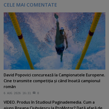
CELE MAI COMENTATE
David Popovici concurează la Campionatele Europene.
Cine transmite competiţia şi când înoată campionul
român
6 AUG 2026 16:31
0
VIDEO. Produs în Studioul Paginademedia. Cum a
ajuns Roxana Ciuhulescu la ProMotor? Dată afară de