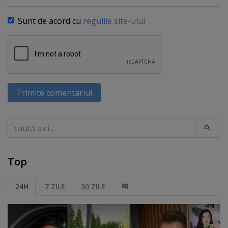
Sunt de acord cu
regulile site-ului
Trimite comentariul
Caută
Top
24H
7 ZILE
30 ZILE