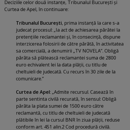
Deciziile celor două instanţe, Tribunalul Bucureşti şi
Curtea de Apel, în continuare:
Tribunalul Bucureşti
, prima instanţă la care s-a
judecat procesul: „Ia act de achiesarea pârâtei la
pretenţiile reclamantei şi, în consecinţă, dispune
interzicerea folosirii de către pârâtă, în activitatea
sa comercială, a denumirii „TV NOVELA”. Obligă
pârâta să plătească reclamantei suma de 2800
euro echivalent lei la data plăţii, cu titlu de
cheltuieli de judecată. Cu recurs în 30 zile de la
comunicare.”
Curtea de Apel
: „Admite recursul. Casează în
parte sentinta civilă recurată, în sensul: Obligă
pârâta la plata sumei de 1500 euro către
reclamantă, cu titlu de cheltuieli de judecată
plătibile în lei la cursul BNR în ziua plăţii, reduse
conform art. 451 alin.2 Cod procedură civilă.