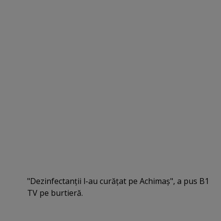
"Dezinfectanţii l-au curăţat pe Achimaş", a pus B1
TV pe burtieră.