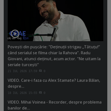
Poveşti din puşcărie: "Deţinuţii strigau „Tătuţu!”
când serialul se filma chiar la Rahova". Radu
Giovani, atunci deţinut, acum actor. "Ne uitam la
seriale turceşti"
21 IUL 2026 17:59
0
VIDEO. Care-i faza cu Alex Stamate? Laura Bălan,
despre...
18 IUL 2026 15:55
0
VIDEO. Mihai Voinea - Recorder, despre problema
banilor de...