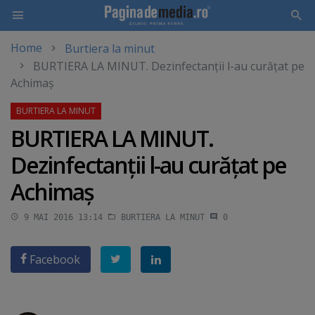
Home
Burtiera la minut
Skip
BURTIERA LA MINUT. Dezinfectanţii l-au curăţat pe
to
Achimaş
main
content
BURTIERA LA MINUT.
Dezinfectanţii l-au curăţat pe
Achimaş
9 MAI 2016 13:14
BURTIERA LA MINUT
0
Facebook