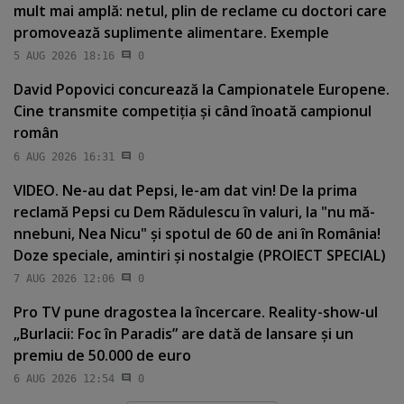
mult mai amplă: netul, plin de reclame cu doctori care
promovează suplimente alimentare. Exemple
5 AUG 2026 18:16
0
David Popovici concurează la Campionatele Europene.
Cine transmite competiţia şi când înoată campionul
român
6 AUG 2026 16:31
0
VIDEO. Ne-au dat Pepsi, le-am dat vin! De la prima
reclamă Pepsi cu Dem Rădulescu în valuri, la "nu mă-
nnebuni, Nea Nicu" şi spotul de 60 de ani în România!
Doze speciale, amintiri şi nostalgie (PROIECT SPECIAL)
7 AUG 2026 12:06
0
Pro TV pune dragostea la încercare. Reality-show-ul
„Burlacii: Foc în Paradis” are dată de lansare şi un
premiu de 50.000 de euro
6 AUG 2026 12:54
0