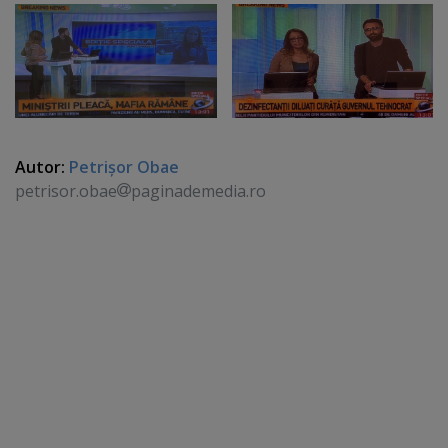
Autor:
Petrişor Obae
petrisor.obae
paginademedia.ro