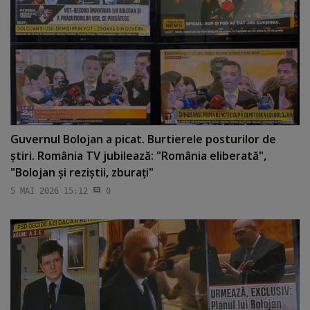
Guvernul Bolojan a picat. Burtierele posturilor de
ştiri. România TV jubilează: "România eliberată",
"Bolojan şi reziştii, zburaţi"
5 MAI 2026 15:12
0