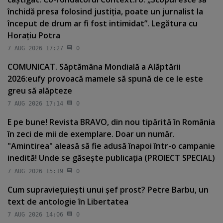
închidă presa folosind justiţia, poate un jurnalist la
început de drum ar fi fost intimidat”. Legătura cu
Horaţiu Potra
7 AUG 2026 17:27
0
COMUNICAT. Săptămâna Mondială a Alăptării
2026:eufy provoacă mamele să spună de ce le este
greu să alăpteze
7 AUG 2026 17:14
0
E pe bune! Revista BRAVO, din nou tipărită în România
în zeci de mii de exemplare. Doar un număr.
"Amintirea" aleasă să fie adusă înapoi într-o campanie
inedită! Unde se găseşte publicaţia (PROIECT SPECIAL)
7 AUG 2026 15:19
0
Cum supravieţuieşti unui şef prost? Petre Barbu, un
text de antologie în Libertatea
7 AUG 2026 14:06
0