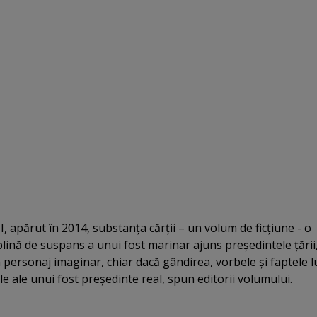
 I, apărut în 2014, substanţa cărţii – un volum de ficţiune - o
lină de suspans a unui fost marinar ajuns preşedintele ţării
 personaj imaginar, chiar dacă gândirea, vorbele şi faptele l
e ale unui fost preşedinte real, spun editorii volumului.