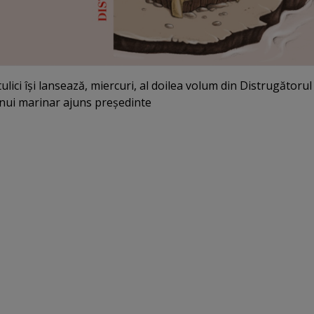
lici îşi lansează, miercuri, al doilea volum din Distrugătorul
nui marinar ajuns preşedinte