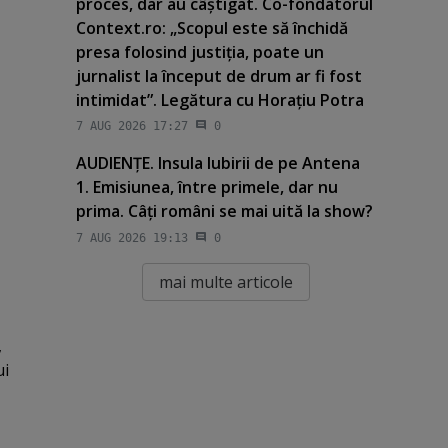
proces, dar au câştigat. Co-fondatorul
Context.ro: „Scopul este să închidă
presa folosind justiţia, poate un
jurnalist la început de drum ar fi fost
intimidat”. Legătura cu Horaţiu Potra
7 AUG 2026 17:27
0
AUDIENŢE. Insula Iubirii de pe Antena
1. Emisiunea, între primele, dar nu
prima. Câţi români se mai uită la show?
7 AUG 2026 19:13
0
mai multe articole
,
ui