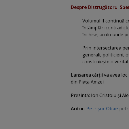
Despre Distrugătorul Sper
Volumul II continuă c
întâmplări contradicto
închise, acolo unde p
Prin intersectarea per
generali, politicieni,
construieşte o veritabi
Lansarea cărţii va avea loc
din Piaţa Amzei.
Prezintă: Ion Cristoiu şi Al
Autor:
Petrişor Obae
petr