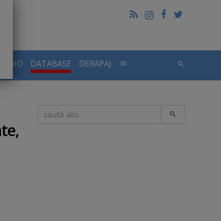
RADIO
DATABASE
DERAPAJ
Caută
te,