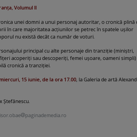
anţa, Volumul II
ronica unei domni a unui personaj autoritar, o cronică plină
rii în care majoritatea acţiunilor se petrec în spatele uşilor
oporul nu există decât ca număr de voturi.
sonajului principal cu alte personaje din tranziţie (miniştri,
 ofiţeri acoperiţi sau descoperiţi, femei uşoare, oameni simpli)
lă cronică a tranziţiei.
miercuri, 15 iunie, de la ora 17.00
, la Galeria de artă Alexand
ex Ştefănescu.
isor.obae
paginademedia.ro