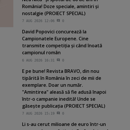
România! Doze speciale, amintiri şi
nostalgie (PROIECT SPECIAL)
7 AUG 2026 12:06
0
David Popovici concurează la
Campionatele Europene. Cine
transmite competiţia şi când înoată
campionul român
6 AUG 2026 16:31
0
E pe bune! Revista BRAVO, din nou
tipărită în România în zeci de mii de
exemplare. Doar un număr.
"Amintirea" aleasă să fie adusă înapoi
într-o campanie inedită! Unde se
găseşte publicaţia (PROIECT SPECIAL)
7 AUG 2026 15:19
0
Li s-au cerut milioane de euro într-un