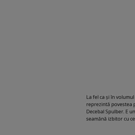
La fel ca şi în volumul
reprezintă povestea p
Decebal Spulber. E un
seamănă izbitor cu cel