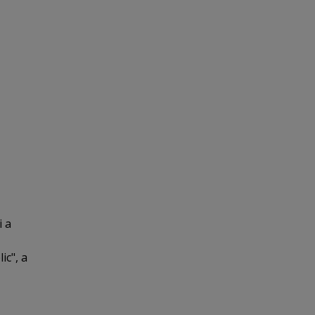
i a
ic", a