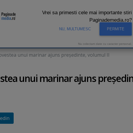
Vrei sa primesti cele mai importante stiri
Paginademedia.ro?
NU, MULTUMESC
PERMITE
CNA
INTERVIURI VIDEO
STUDIO VIDEO
AUDIENTE 
Nu colectam date cu caracter personal.
Povestea unui marinar ajuns preşedinte, volumul II
estea unui marinar ajuns preşedin
edin