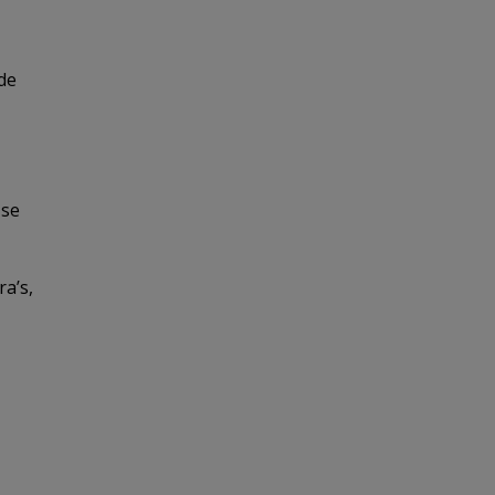
 de
 se
ra’s,