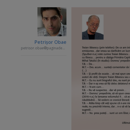
Petrişor Obae
petrisor.obae
paginademedia.ro