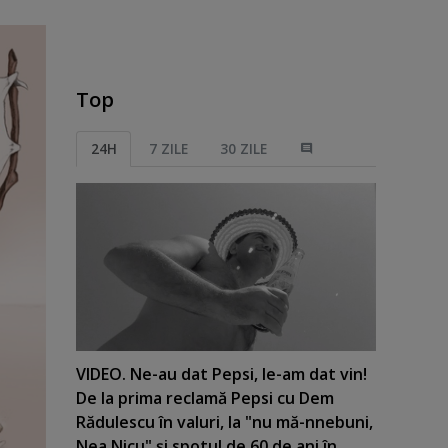
Top
24H
7 ZILE
30 ZILE
VIDEO. Ne-au dat Pepsi, le-am dat vin!
De la prima reclamă Pepsi cu Dem
Rădulescu în valuri, la "nu mă-nnebuni,
Nea Nicu" şi spotul de 60 de ani în