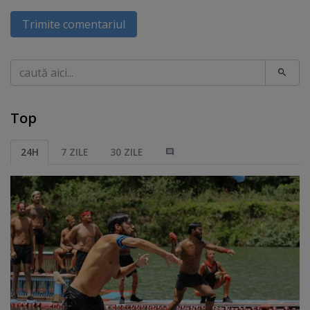
Trimite comentariul
Caută
Top
24H
7 ZILE
30 ZILE