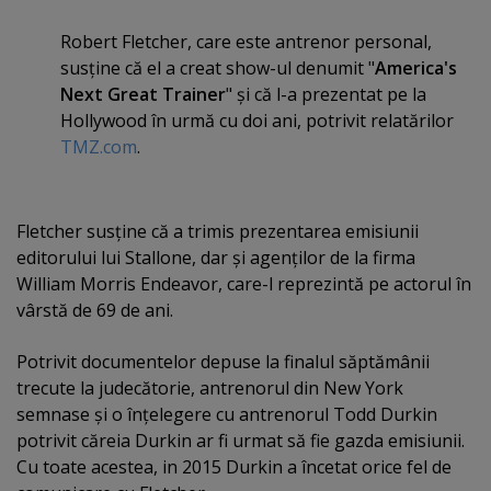
Robert Fletcher, care este antrenor personal,
susţine că el a creat show-ul denumit "
America's
Next Great Trainer
" şi că l-a prezentat pe la
Hollywood în urmă cu doi ani, potrivit relatărilor
TMZ.com
.
Fletcher susţine că a trimis prezentarea emisiunii
editorului lui Stallone, dar şi agenţilor de la firma
William Morris Endeavor, care-l reprezintă pe actorul în
vârstă de 69 de ani.
Potrivit documentelor depuse la finalul săptămânii
trecute la judecătorie, antrenorul din New York
semnase şi o înţelegere cu antrenorul Todd Durkin
potrivit căreia Durkin ar fi urmat să fie gazda emisiunii.
Cu toate acestea, in 2015 Durkin a încetat orice fel de