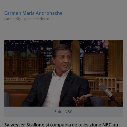
Carmen Maria Andronache
carmen
paginademedia.ro
Foto: NBC
Sylvester Stallone
şi compania de televiziune
NBC
au