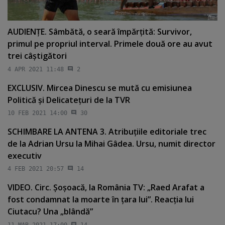
AUDIENŢE. Sâmbătă, o seară împărţită: Survivor,
primul pe propriul interval. Primele două ore au avut
trei câştigători
4 APR 2021 11:48
2
EXCLUSIV. Mircea Dinescu se mută cu emisiunea
Politică şi Delicateţuri de la TVR
10 FEB 2021 14:00
30
SCHIMBARE LA ANTENA 3. Atribuţiile editoriale trec
de la Adrian Ursu la Mihai Gâdea. Ursu, numit director
executiv
4 FEB 2021 20:57
14
VIDEO. Circ. Şoşoacă, la România TV: „Raed Arafat a
fost condamnat la moarte în ţara lui”. Reacţia lui
Ciutacu? Una „blândă”
11 MAR 2021 17:00
14