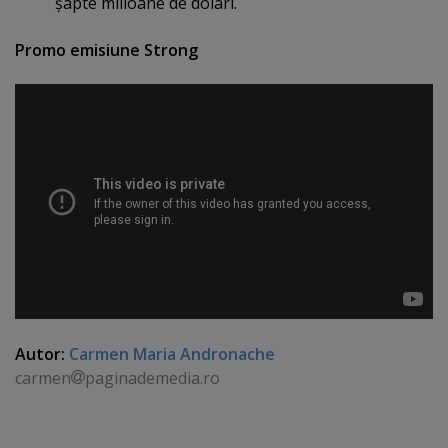
şapte milioane de dolari.
Promo emisiune Strong
Autor:
Carmen Maria Andronache
carmen
paginademedia.ro