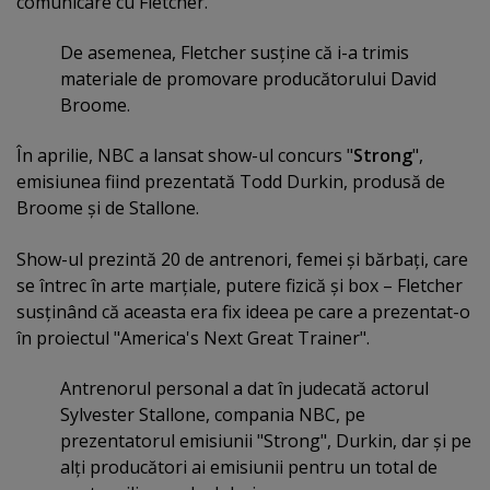
comunicare cu Fletcher.
De asemenea, Fletcher susţine că i-a trimis
materiale de promovare producătorului David
Broome.
În aprilie, NBC a lansat show-ul concurs "
Strong
",
emisiunea fiind prezentată Todd Durkin, produsă de
Broome şi de Stallone.
Show-ul prezintă 20 de antrenori, femei şi bărbaţi, care
se întrec în arte marţiale, putere fizică şi box – Fletcher
susţinând că aceasta era fix ideea pe care a prezentat-o
în proiectul "America's Next Great Trainer".
Antrenorul personal a dat în judecată actorul
Sylvester Stallone, compania NBC, pe
prezentatorul emisiunii "Strong", Durkin, dar şi pe
alţi producători ai emisiunii pentru un total de