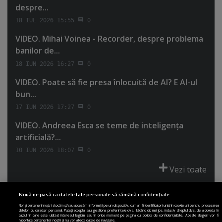
despre...
18 IUL 2026 15:55
0
VIDEO. Mihai Voinea - Recorder, despre problema
banilor de...
18 IUN 2026 16:27
0
VIDEO. Poate să fie presa înlocuită de AI? E AI-ul
bun...
17 IUN 2026 17:27
0
VIDEO. Andreea Esca se teme de inteligenţa
artificială?...
10 IUN 2026 18:07
0
Vezi toate
Nouă ne pasă ca datele tale personale să rămână confidențiale
Noi și partenerii noștri stocăm și/sau accesăm informații pe un dispozitiv, cum ar fi identificatori unici în cookie-uri pentru procesarea
datelor cu caracter personal. Puteți accepta sau gestiona preferințele dvs. făcând clic mai jos, inclusiv dreptul dvs. de a obiecta în
cazul în care este utilizat interesul legitim sau în orice moment pe pagina cu politica de confidențialitate. Aceste alegeri vor fi
PRIMA PAGINĂ
POLITICA DE COLECTARE ACORD COOKIE
raportate partenerilor noștri și nu vor afecta datele de navigare.