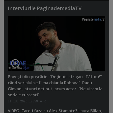
Interviurile PaginademediaTV
Poveşti din puşcărie: "Deţinuţii strigau „Tătuţu!”
când serialul se filma chiar la Rahova". Radu
Giovani, atunci deţinut, acum actor. "Ne uitam la
seriale turceşti"
21 IUL 2026 17:59
0
VIDEO. Care-i faza cu Alex Stamate? Laura Bălan,