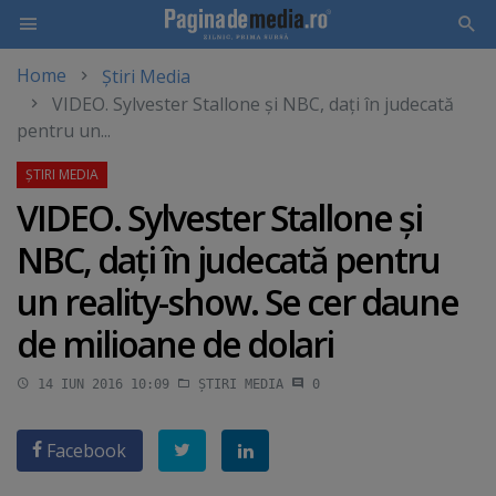
Home
Știri Media
Skip
VIDEO. Sylvester Stallone şi NBC, daţi în judecată
to
pentru un...
main
content
VIDEO. Sylvester Stallone şi
NBC, daţi în judecată pentru
un reality-show. Se cer daune
de milioane de dolari
14 IUN 2016 10:09
ȘTIRI MEDIA
0
Facebook