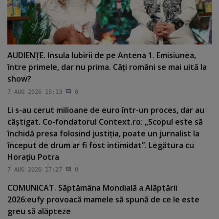
AUDIENŢE. Insula Iubirii de pe Antena 1. Emisiunea,
între primele, dar nu prima. Câţi români se mai uită la
show?
7 AUG 2026 19:13
0
Li s-au cerut milioane de euro într-un proces, dar au
câştigat. Co-fondatorul Context.ro: „Scopul este să
închidă presa folosind justiţia, poate un jurnalist la
început de drum ar fi fost intimidat”. Legătura cu
Horaţiu Potra
7 AUG 2026 17:27
0
COMUNICAT. Săptămâna Mondială a Alăptării
2026:eufy provoacă mamele să spună de ce le este
greu să alăpteze