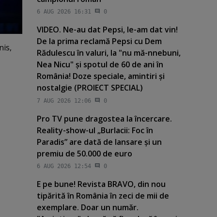
6 AUG 2026 16:31
0
VIDEO. Ne-au dat Pepsi, le-am dat vin!
De la prima reclamă Pepsi cu Dem
nis,
Rădulescu în valuri, la "nu mă-nnebuni,
Nea Nicu" şi spotul de 60 de ani în
România! Doze speciale, amintiri şi
nostalgie (PROIECT SPECIAL)
7 AUG 2026 12:06
0
Pro TV pune dragostea la încercare.
Reality-show-ul „Burlacii: Foc în
Paradis” are dată de lansare şi un
premiu de 50.000 de euro
6 AUG 2026 12:54
0
E pe bune! Revista BRAVO, din nou
tipărită în România în zeci de mii de
exemplare. Doar un număr.