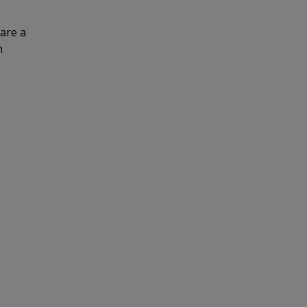
care a
n