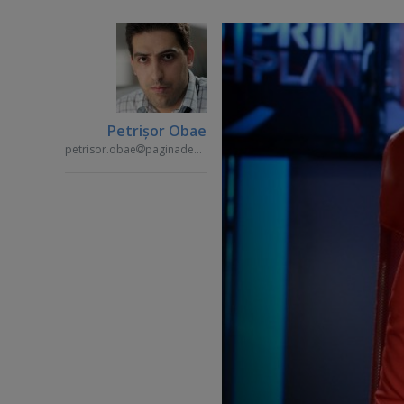
Petrişor Obae
petrisor.obae
paginademedia.ro