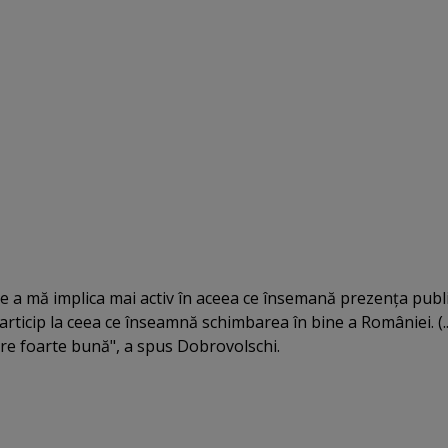
de a mă implica mai activ în aceea ce însemană prezenţa publi
rticip la ceea ce înseamnă schimbarea în bine a României. (..
are foarte bună", a spus Dobrovolschi.