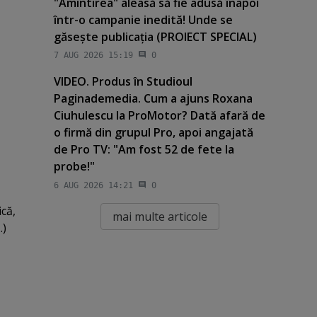
"Amintirea" aleasă să fie adusă înapoi
într-o campanie inedită! Unde se
găseşte publicaţia (PROIECT SPECIAL)
7 AUG 2026 15:19
0
VIDEO. Produs în Studioul
Paginademedia. Cum a ajuns Roxana
Ciuhulescu la ProMotor? Dată afară de
o firmă din grupul Pro, apoi angajată
de Pro TV: "Am fost 52 de fete la
probe!"
6 AUG 2026 14:21
0
că,
mai multe articole
.)