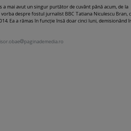
s a mai avut un singur purtător de cuvânt până acum, de la
 vorba despre fostul jurnalist BBC Tatiana Niculescu Bran, 
14. Ea a rămas în funcţie însă doar cinci luni, demisionând î
isor.obae
paginademedia.ro