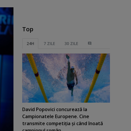
Top
24H
7 ZILE
30 ZILE
David Popovici concurează la
Campionatele Europene. Cine
transmite competiţia şi când înoată
campionul român