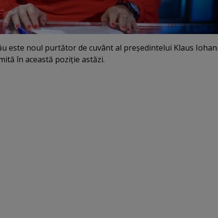
ău este noul purtător de cuvânt al preşedintelui Klaus Iohan
mită în această poziţie astăzi.