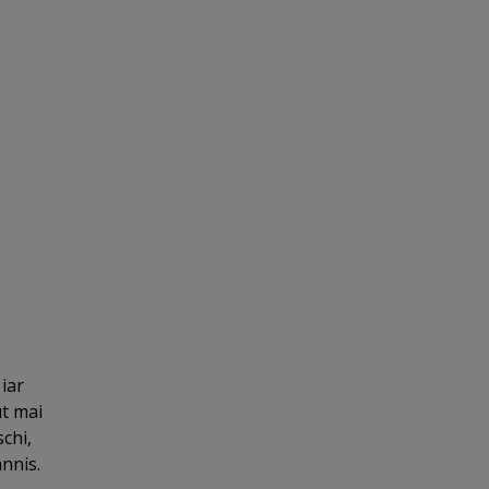
iar
ut mai
chi,
annis.