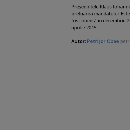
Preşedintele Klaus Iohanni
preluarea mandatului. Este
fost numită în decembrie 20
aprilie 2015.
Autor:
Petrişor Obae
petr