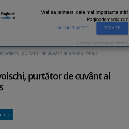
Vrei sa primesti cele mai importante stiri
Paginademedia.ro?
NU, MULTUMESC
PERMITE
CNA
INTERVIURI VIDEO
STUDIO VIDEO
AUDIENTE 
Nu colectam date cu caracter personal.
volschi, purtător de cuvânt al preşedintelui...
lschi, purtător de cuvânt al
s
edin