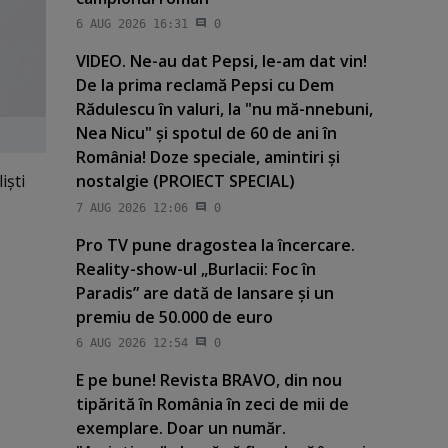
6 AUG 2026 16:31
0
VIDEO. Ne-au dat Pepsi, le-am dat vin!
De la prima reclamă Pepsi cu Dem
Rădulescu în valuri, la "nu mă-nnebuni,
Nea Nicu" şi spotul de 60 de ani în
România! Doze speciale, amintiri şi
işti
nostalgie (PROIECT SPECIAL)
7 AUG 2026 12:06
0
Pro TV pune dragostea la încercare.
Reality-show-ul „Burlacii: Foc în
Paradis” are dată de lansare şi un
premiu de 50.000 de euro
6 AUG 2026 12:54
0
E pe bune! Revista BRAVO, din nou
tipărită în România în zeci de mii de
exemplare. Doar un număr.