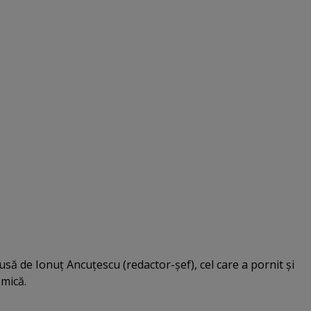
usă de Ionuţ Ancuţescu (redactor-şef), cel care a pornit şi
mică.