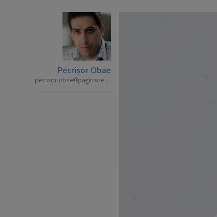
Petrişor Obae
petrisor.obae
paginademedia.ro