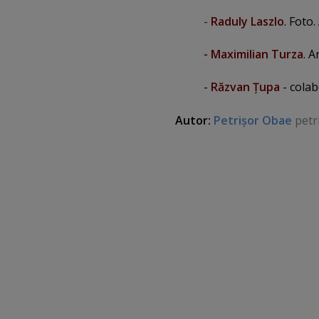
-
Raduly Laszlo
. Foto
- Maximilian Turza
. A
-
Răzvan Ţupa
- colab
Autor:
Petrişor Obae
petr