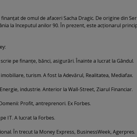
e finanţat de omul de afaceri Sacha Dragic. De origine din Ser
nia la începutul anilor 90. În prezent, este acţionarul princip
ey:
scrie pe finanţe, bănci, asigurări. Înainte a lucrat la Gândul.
, imobiliare, turism. A fost la Adevărul, Realitatea, Mediafax.
Energie, industrie. Anterior la Wall-Street, Ziarul Financiar.
 Domenii: Profit, antreprenori. Ex Forbes.
e pe IT. A lucrat la Forbes.
tional. În trecut la Money Express, BusinessWeek, Agerpres.