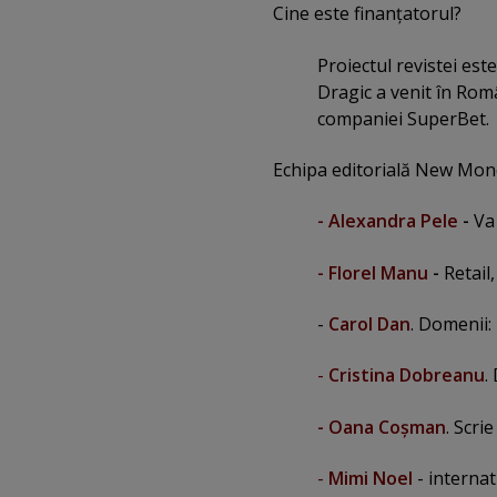
Cine este finanţatorul?
Proiectul revistei est
Dragic a venit în Româ
companiei SuperBet.
Echipa editorială New Mon
- Alexandra Pele
-
Va 
- Florel Manu
-
Retail
-
Carol Dan
. Domenii: 
-
Cristina Dobreanu
.
- Oana Coşman
. Scri
-
Mimi Noel
- interna