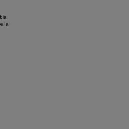
bia,
al al