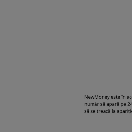
NewMoney este în aces
număr să apară pe 24 
să se treacă la apariţ