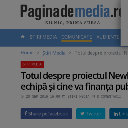
Skip
to
main
content
-
ȘTIRI MEDIA
COMUNICATE
AUDIENȚE TV
PAGINA
CURENTĂ
Home
Știri Media
Totul despre proiectul Ne
Totul despre proiectul NewM
echipă şi cine va finanţa pub
28 SEP 2016 16:00
ȘTIRI MEDIA
8
COMENTARII
Share pe
Facebook
Twitter
Link