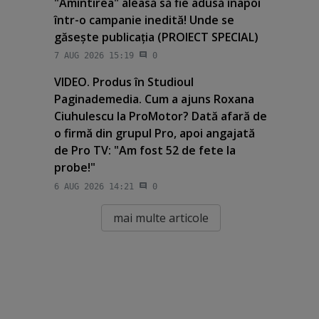
"Amintirea" aleasă să fie adusă înapoi
într-o campanie inedită! Unde se
găseşte publicaţia (PROIECT SPECIAL)
7 AUG 2026 15:19
0
VIDEO. Produs în Studioul
Paginademedia. Cum a ajuns Roxana
Ciuhulescu la ProMotor? Dată afară de
o firmă din grupul Pro, apoi angajată
de Pro TV: "Am fost 52 de fete la
probe!"
6 AUG 2026 14:21
0
mai multe articole