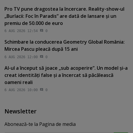
Pro TV pune dragostea la încercare. Reality-show-ul
„Burlacii: Foc în Paradis” are dată de lansare şi un
premiu de 50.000 de euro
6 AUG 2026 12:54
0
Schimbare la conducerea Geometry Global România:
Mircea Pascu pleacă după 15 ani
6 AUG 2026 12:00
0
AI-ul a început să joace „sub acoperire”. Un model şi-a
creat identităţi false şi a încercat să păcălească
oameni reali
6 AUG 2026 10:00
0
Newsletter
Abonează-te la Pagina de media