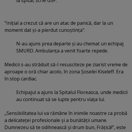
la spital, scrie GSP.
"Iniţial a crezut că are un atac de panică, dar la un
moment dat şi-a pierdut cunoştinţa".
N-au ajuns prea departe şi au chemat un echipaj
SMURD. Ambulanţa a venit foarte repede.
Medicii s-au străduit să-l resusciteze pe ziarist vreme de
aproape o oră chiar acolo, în zona Şoselei Kiseleff. Era
în stop cardiac.
Echipajul a ajuns la Spitalul Floreasca, unde medicii
au continuat să se lupte pentru viaţa lui.
„Sensibilitatea lui va rămâne în inimile noastre ca probă
a delicateţei profesionale şi a bunătăţii umane.
Dumnezeu să te odihnească şi drum bun, Frăţică!”, este