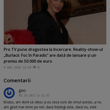
Pro TV pune dragostea la încercare. Reality-show-ul
„Burlacii: Foc în Paradis” are dată de lansare şi un
premiu de 50.000 de euro
6 AUG 2026 12:54
0
Comentarii
geo
05.10.2017 @ 11:37
Brutus, am dorit să citesc și eu ceva scris de omul acesta...și nu
am găsit mai nimic pe net...dacă înțelegi asta...dacă nu, este