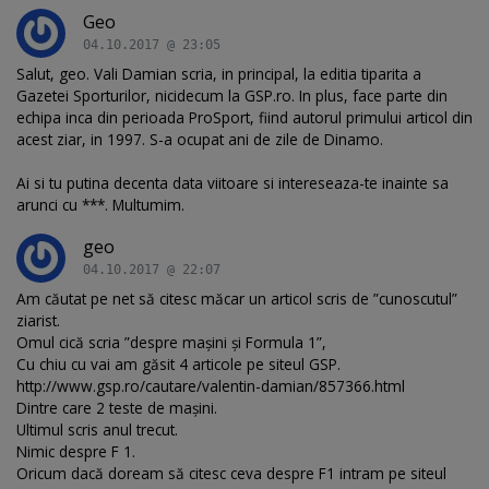
Geo
04.10.2017 @ 23:05
Salut, geo. Vali Damian scria, in principal, la editia tiparita a
Gazetei Sporturilor, nicidecum la GSP.ro. In plus, face parte din
echipa inca din perioada ProSport, fiind autorul primului articol din
acest ziar, in 1997. S-a ocupat ani de zile de Dinamo.
Ai si tu putina decenta data viitoare si intereseaza-te inainte sa
arunci cu ***. Multumim.
geo
04.10.2017 @ 22:07
Am căutat pe net să citesc măcar un articol scris de ”cunoscutul”
ziarist.
Omul cică scria ”despre mașini și Formula 1”,
Cu chiu cu vai am găsit 4 articole pe siteul GSP.
http://www.gsp.ro/cautare/valentin-damian/857366.html
Dintre care 2 teste de mașini.
Ultimul scris anul trecut.
Nimic despre F 1.
Oricum dacă doream să citesc ceva despre F1 intram pe siteul