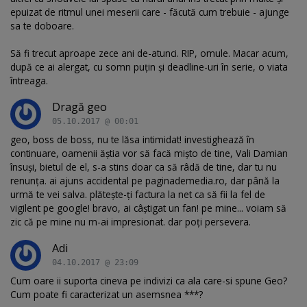
epuizat de ritmul unei meserii care - făcută cum trebuie - ajunge
sa te doboare.
Să fi trecut aproape zece ani de-atunci. RIP, omule. Macar acum,
după ce ai alergat, cu somn puțin și deadline-uri în serie, o viata
întreaga.
Dragă geo
05.10.2017 @ 00:01
geo, boss de boss, nu te lăsa intimidat! investighează în
continuare, oamenii ăștia vor să facă mișto de tine, Vali Damian
însuși, bietul de el, s-a stins doar ca să râdă de tine, dar tu nu
renunța. ai ajuns accidental pe paginademedia.ro, dar până la
urmă te vei salva. plătește-ți factura la net ca să fii la fel de
vigilent pe google! bravo, ai câștigat un fan! pe mine... voiam să
zic că pe mine nu m-ai impresionat. dar poți persevera.
Adi
04.10.2017 @ 23:09
Cum oare ii suporta cineva pe indivizi ca ala care-si spune Geo?
Cum poate fi caracterizat un asemsnea ***?