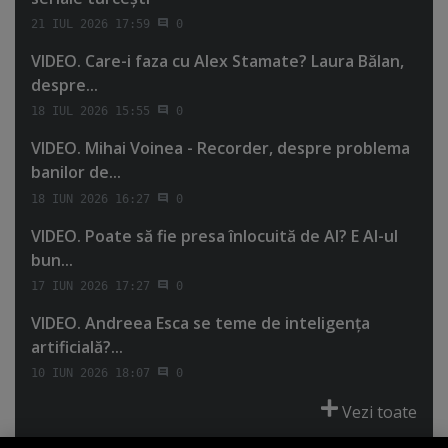
21 IUL 2026 17:59
0
VIDEO. Care-i faza cu Alex Stamate? Laura Bălan,
despre...
18 IUL 2026 15:55
0
VIDEO. Mihai Voinea - Recorder, despre problema
banilor de...
18 IUN 2026 16:27
0
VIDEO. Poate să fie presa înlocuită de AI? E AI-ul
bun...
17 IUN 2026 17:27
0
VIDEO. Andreea Esca se teme de inteligenţa
artificială?...
10 IUN 2026 18:07
0
Vezi toate