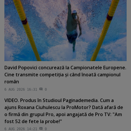
David Popovici concurează la Campionatele Europene.
Cine transmite competiţia şi când înoată campionul
român
6 AUG 2026 16:31
0
VIDEO. Produs în Studioul Paginademedia. Cum a
ajuns Roxana Ciuhulescu la ProMotor? Dată afară de
o firmă din grupul Pro, apoi angajată de Pro TV: "Am
fost 52 de fete la probe!"
6 AUG 2026 14:21
0