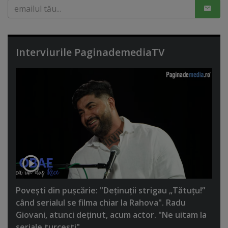
Interviurile PaginademediaTV
Poveşti din puşcărie: "Deţinuţii strigau „Tătuţu!”
când serialul se filma chiar la Rahova". Radu
Giovani, atunci deţinut, acum actor. "Ne uitam la
seriale turceşti"