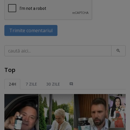
Trimite comentariul
Caută
Top
24H
7 ZILE
30 ZILE