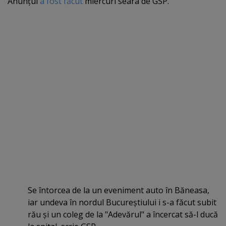
Anunţul
a fost făcut
miercuri seara de GSP.
Se întorcea de la un eveniment auto în Băneasa,
iar undeva în nordul Bucureştiului i s-a făcut subit
rău şi un coleg de la "Adevărul" a încercat să-l ducă