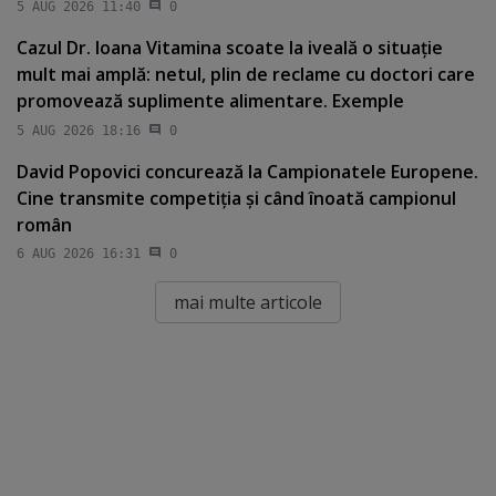
5 AUG 2026 11:40
0
Cazul Dr. Ioana Vitamina scoate la iveală o situaţie
mult mai amplă: netul, plin de reclame cu doctori care
promovează suplimente alimentare. Exemple
5 AUG 2026 18:16
0
David Popovici concurează la Campionatele Europene.
Cine transmite competiţia şi când înoată campionul
român
6 AUG 2026 16:31
0
mai multe articole