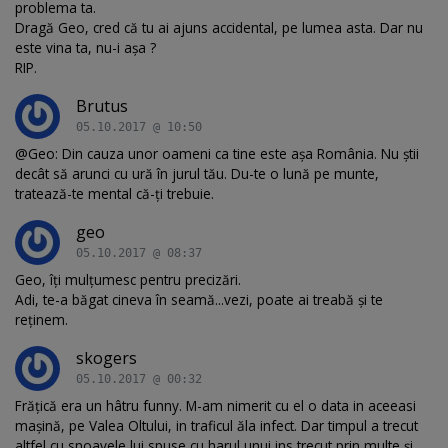
problema ta.
Dragă Geo, cred că tu ai ajuns accidental, pe lumea asta. Dar nu
este vina ta, nu-i așa ?
RIP.
Brutus
05.10.2017 @ 10:50
@Geo: Din cauza unor oameni ca tine este așa România. Nu știi
decât să arunci cu ură în jurul tău. Du-te o lună pe munte,
tratează-te mental că-ți trebuie.
geo
05.10.2017 @ 08:37
Geo, îți mulțumesc pentru precizări.
Adi, te-a băgat cineva în seamă...vezi, poate ai treabă și te
reținem.
skogers
05.10.2017 @ 00:32
Frățică era un hâtru funny. M-am nimerit cu el o data in aceeasi
mașină, pe Valea Oltului, in traficul ăla infect. Dar timpul a trecut
altfel cu snoavele lui spuse cu harul unui ins trecut prin multe și