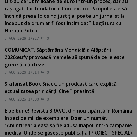
Li s-au cerut milioane de euro într-un proces, dar au
câştigat. Co-fondatorul Context.ro: „Scopul este să
închidă presa folosind justiţia, poate un jurnalist la
început de drum ar fi fost intimidat”. Legătura cu
Horaţiu Potra
7 AUG 2026 17:27
0
COMUNICAT. Săptămâna Mondială a Alăptării
2026:eufy provoacă mamele să spună de ce le este
greu să alăpteze
7 AUG 2026 17:14
0
S-a lansat Book Snack, un prodcast care explică
actualitatea prin cărţi. Cine îl prezintă
7 AUG 2026 17:00
0
E pe bune! Revista BRAVO, din nou tipărită în România
în zeci de mii de exemplare. Doar un număr.
"Amintirea" aleasă să fie adusă înapoi într-o campanie
inedită! Unde se găseşte publicaţia (PROIECT SPECIAL)