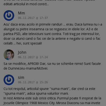
editati articolul in mod corect...
Mm
06.11.2017 @ 17:37
Acu' daca erau acolo in primele randuri ... erau. Daca lumea nu i-a
alungat cu pietre inseamna ca se regasesc in ideile lor. A3 e de
partea PSD, alte televiziuni sunt contra. Toti trag pe interesul lor,
doar ca atunci cand o fac cei de la antene e negativ si cand o fac
ceilalti ... hei, sunt speciali!
John
06.11.2017 @ 17:24
Sa se modifice, APROB! Dar, sa nu se schimbe nimic! Sunt facute
de Dumnezeu-mama/Mc0vei.
sim
06.11.2017 @ 15:26
Cu tot respctul, articolul spune ''suma marii'', dar cred ca este
''spuma marii'', adica spuma valurilor marii.
In rest Antena este sub orice critica. Pumnul poate fi inspirat de la
Jocurile Olimpice 1968 Mexico City. Mircea Diaconu sa mai invete