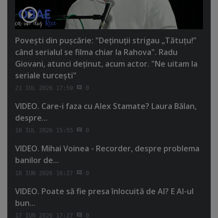
Poveşti din puşcărie: "Deţinuţii strigau „Tătuţu!”
când serialul se filma chiar la Rahova". Radu
Giovani, atunci deţinut, acum actor. "Ne uitam la
seriale turceşti"
21 IUL 2026 17:59
0
VIDEO. Care-i faza cu Alex Stamate? Laura Bălan,
despre...
18 IUL 2026 15:55
0
VIDEO. Mihai Voinea - Recorder, despre problema
banilor de...
18 IUN 2026 16:27
0
VIDEO. Poate să fie presa înlocuită de AI? E AI-ul
bun...
17 IUN 2026 17:27
0