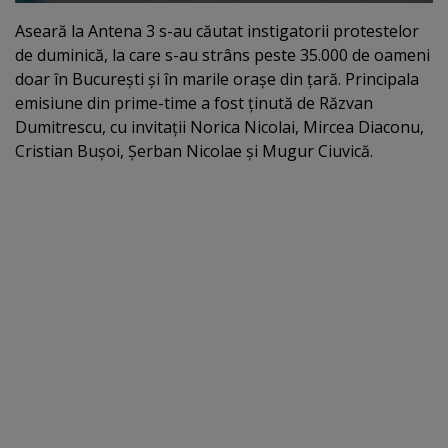
Aseară la Antena 3 s-au căutat instigatorii protestelor
de duminică, la care s-au strâns peste 35.000 de oameni
doar în Bucureşti şi în marile oraşe din ţară. Principala
emisiune din prime-time a fost ţinută de Răzvan
Dumitrescu, cu invitaţii Norica Nicolai, Mircea Diaconu,
Cristian Buşoi, Şerban Nicolae şi Mugur Ciuvică.