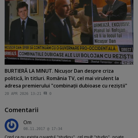
BURTIERĂ LA MINUT. Nicuşor Dan despre criza
politică, în titluri. România TV, cel mai virulent la
adresa premierului "combinaţii dubioase cu reziştii"
20 APR 2026 13:21
0
Comentarii
Om
08.11.2017 @ 17:34
Cred ca nu exista cuvantul "studiou"...cel mult "studio"...poate