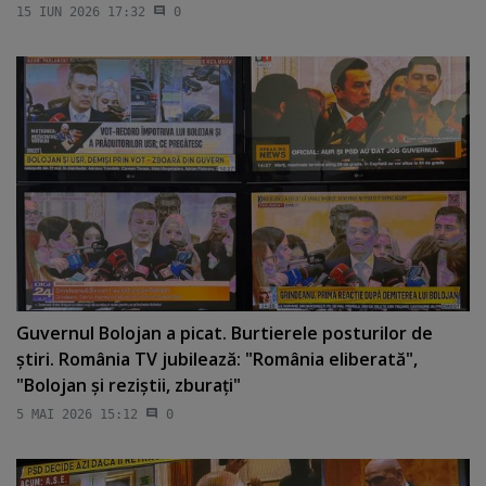
15 IUN 2026 17:32
0
Guvernul Bolojan a picat. Burtierele posturilor de
ştiri. România TV jubilează: "România eliberată",
"Bolojan şi reziştii, zburaţi"
5 MAI 2026 15:12
0