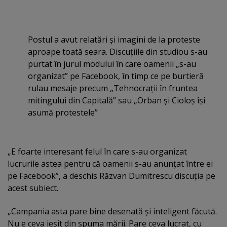
Postul a avut relatări şi imagini de la proteste
aproape toată seara. Discuţiile din studiou s-au
purtat în jurul modului în care oamenii „s-au
organizat” pe Facebook, în timp ce pe burtieră
rulau mesaje precum „Tehnocraţii în fruntea
mitingului din Capitală” sau „Orban şi Cioloş îşi
asumă protestele”
„E foarte interesant felul în care s-au organizat
lucrurile astea pentru că oamenii s-au anunţat între ei
pe Facebook”, a deschis Răzvan Dumitrescu discuţia pe
acest subiect.
„Campania asta pare bine desenată şi inteligent făcută.
Nu e ceva ieşit din spuma mării. Pare ceva lucrat, cu