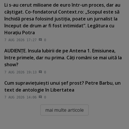
Li s-au cerut milioane de euro într-un proces, dar au
câştigat. Co-fondatorul Context.ro: „Scopul este să
închidă presa folosind justiţia, poate un jurnalist la
început de drum ar fi fost intimidat”. Legătura cu
Horaţiu Potra
7 AUG 2026 17:27
0
AUDIENŢE. Insula Iubirii de pe Antena 1. Emisiunea,
între primele, dar nu prima. Câţi români se mai uită la
show?
7 AUG 2026 19:13
0
Cum supravieţuieşti unui şef prost? Petre Barbu, un
text de antologie în Libertatea
7 AUG 2026 14:06
0
mai multe articole