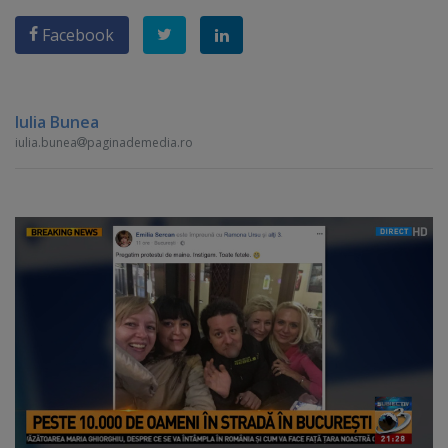
Facebook
Iulia Bunea
iulia.bunea
paginademedia.ro