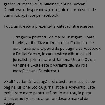
grafică, cu mesaj, cu subliminal”, spune Răzvan
Dumitrescu, despre mesajele legate de protestele de
duminică, apărute pe Facebook.
Tot Dumitrescu a prezentat şi câtevadintre acestea:
„Pregărim protestul de mâine. Instigăm. Toate
fetele”, a citit Răzvan Dumitrescu în timp ce pe
ecran apărea o captură de pe pagina de Facebook
a Emiliei Şercan, în care apărea alături de alţi
jurnalişti, printre care şi Ramona Ursu şi Ovidiu
Vanghele. „Asta este o variantă de, mă rog,
mesaj”, spune Dumitrescu.
„O altă variantă”, adaugă el şi citeşte un mesaj de pe
pagina lui Ionel Stoica, jurnalist de la Adevărul: „Este
mobilizare mare pentru mâine. În metrou, la piaţa
Unirii, erau fly-ere cu anunţuri despre marşul de
mâine”.