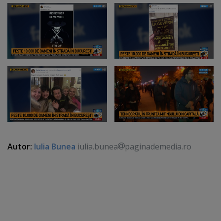
Autor:
Iulia Bunea
iulia.bunea
paginademedia.ro