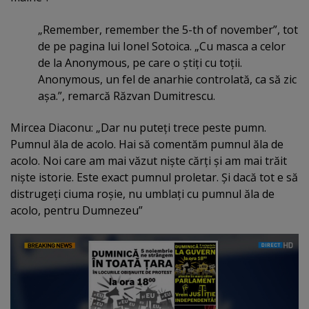
„Remember, remember the 5-th of november”, tot
de pe pagina lui Ionel Sotoica. „Cu masca a celor
de la Anonymous, pe care o ştiţi cu toţii.
Anonymous, un fel de anarhie controlată, ca să zic
aşa.”, remarcă Răzvan Dumitrescu.
Mircea Diaconu: „Dar nu puteţi trece peste pumn.
Pumnul ăla de acolo. Hai să comentăm pumnul ăla de
acolo. Noi care am mai văzut nişte cărţi şi am mai trăit
nişte istorie. Este exact pumnul proletar. Şi dacă tot e să
distrugeţi ciuma roşie, nu umblaţi cu pumnul ăla de
acolo, pentru Dumnezeu”