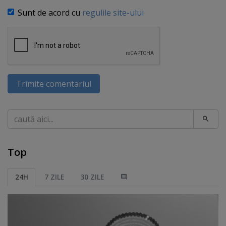
Sunt de acord cu
regulile site-ului
Trimite comentariul
Caută
Top
24H
7 ZILE
30 ZILE