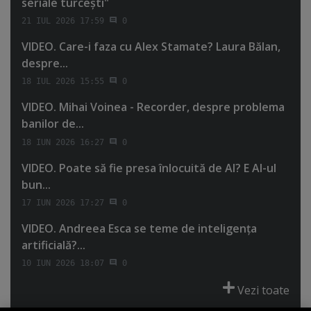
seriale turceşti"
21 IUL 2026 17:59
0
VIDEO. Care-i faza cu Alex Stamate? Laura Bălan,
despre...
18 IUL 2026 15:55
0
VIDEO. Mihai Voinea - Recorder, despre problema
banilor de...
18 IUN 2026 16:27
0
VIDEO. Poate să fie presa înlocuită de AI? E AI-ul
bun...
17 IUN 2026 17:27
0
VIDEO. Andreea Esca se teme de inteligenţa
artificială?...
10 IUN 2026 18:07
0
Vezi toate