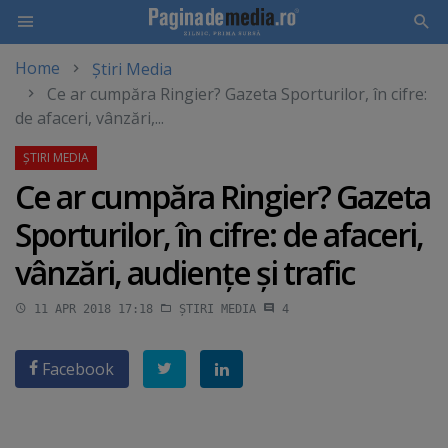
Home
Știri Media
Skip
Ce ar cumpăra Ringier? Gazeta Sporturilor, în cifre:
to
de afaceri, vânzări,...
main
content
Ce ar cumpăra Ringier? Gazeta
Sporturilor, în cifre: de afaceri,
vânzări, audienţe şi trafic
11 APR 2018 17:18
ȘTIRI MEDIA
4
Facebook