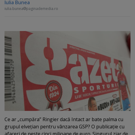
Iulia Bunea
iulia.bunea
paginademedia.ro
Ce ar „cumpăra” Ringier dacă Intact ar bate palma cu
grupul elveţian pentru vânzarea GSP? O publicaţie cu
afaceri de peste cinci milioane de euro. Singurul ziar de