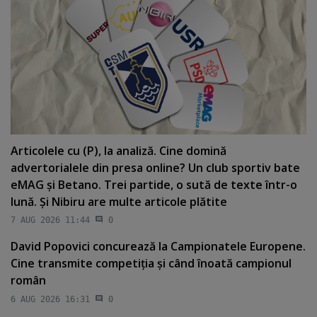
Articolele cu (P), la analiză. Cine domină
advertorialele din presa online? Un club sportiv bate
eMAG şi Betano. Trei partide, o sută de texte într-o
lună. Şi Nibiru are multe articole plătite
7 AUG 2026 11:44
0
David Popovici concurează la Campionatele Europene.
Cine transmite competiţia şi când înoată campionul
român
6 AUG 2026 16:31
0