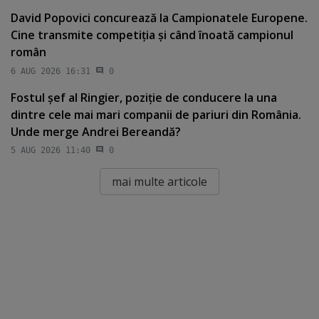
David Popovici concurează la Campionatele Europene.
Cine transmite competiţia şi când înoată campionul
român
6 AUG 2026 16:31
0
Fostul şef al Ringier, poziţie de conducere la una
dintre cele mai mari companii de pariuri din România.
Unde merge Andrei Bereandă?
5 AUG 2026 11:40
0
mai multe articole