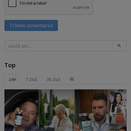
Trimite comentariul
Caută
Top
24H
7 ZILE
30 ZILE