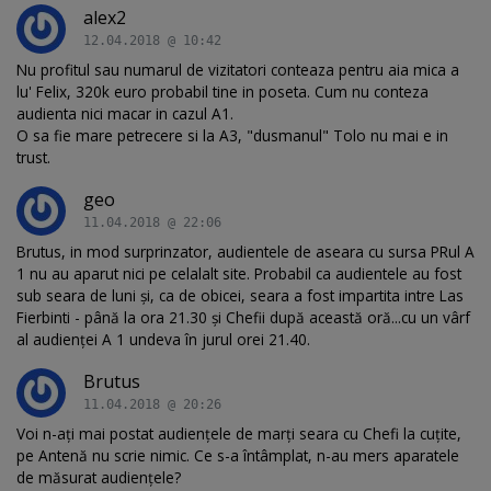
alex2
12.04.2018 @ 10:42
Nu profitul sau numarul de vizitatori conteaza pentru aia mica a
lu' Felix, 320k euro probabil tine in poseta. Cum nu conteza
audienta nici macar in cazul A1.
O sa fie mare petrecere si la A3, "dusmanul" Tolo nu mai e in
trust.
geo
11.04.2018 @ 22:06
Brutus, in mod surprinzator, audientele de aseara cu sursa PRul A
1 nu au aparut nici pe celalalt site. Probabil ca audientele au fost
sub seara de luni și, ca de obicei, seara a fost impartita intre Las
Fierbinti - până la ora 21.30 și Chefii după această oră...cu un vârf
al audienței A 1 undeva în jurul orei 21.40.
Brutus
11.04.2018 @ 20:26
Voi n-ați mai postat audiențele de marți seara cu Chefi la cuțite,
pe Antenă nu scrie nimic. Ce s-a întâmplat, n-au mers aparatele
de măsurat audiențele?