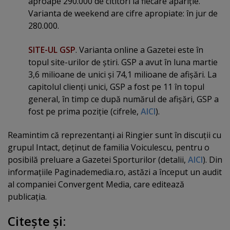
aproape 290.000 de cititori la fiecare apariţie.
Varianta de weekend are cifre apropiate: în jur de
280.000.
SITE-UL GSP
. Varianta online a Gazetei este în
topul site-urilor de ştiri. GSP a avut în luna martie
3,6 milioane de unici şi 74,1 milioane de afişări. La
capitolul clienţi unici, GSP a fost pe 11 în topul
general, în timp ce după numărul de afişări, GSP a
fost pe prima poziţie (cifrele,
AICI
).
Reamintim că reprezentanţi ai Ringier sunt în discuţii cu
grupul Intact, deţinut de familia Voiculescu, pentru o
posibilă preluare a Gazetei Sporturilor (detalii,
AICI
). Din
informaţiile Paginademedia.ro, astăzi a început un audit
al companiei Convergent Media, care editează
publicaţia.
Citeşte şi: