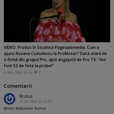
VIDEO. Produs în Studioul Paginademedia. Cum a
ajuns Roxana Ciuhulescu la ProMotor? Dată afară de
o firmă din grupul Pro, apoi angajată de Pro TV: "Am
fost 52 de fete la probe!"
6 AUG 2026 14:21
0
Comentarii
Brutus
12.04.2018 @ 11:55
@Geo: Mulțumesc frumos