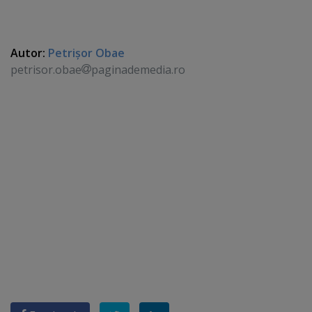
Autor:
Petrişor Obae
petrisor.obae
paginademedia.ro