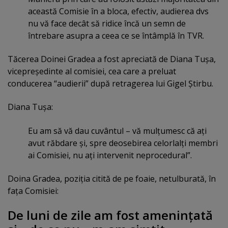
această Comisie în a bloca, efectiv, audierea dvs
nu vă face decât să ridice încă un semn de
întrebare asupra a ceea ce se întâmplă în TVR.
Tăcerea Doinei Gradea a fost apreciată de Diana Tuşa,
vicepreşedinte al comisiei, cea care a preluat
conducerea “audierii” după retragerea lui Gigel Ştirbu.
Diana Tuşa:
Eu am să vă dau cuvântul – vă mulţumesc că aţi
avut răbdare şi, spre deosebirea celorlalţi membri
ai Comisiei, nu aţi intervenit neprocedural”.
Doina Gradea, poziţia citită de pe foaie, netulburată, în
faţa Comisiei:
De luni de zile am fost ameninţată