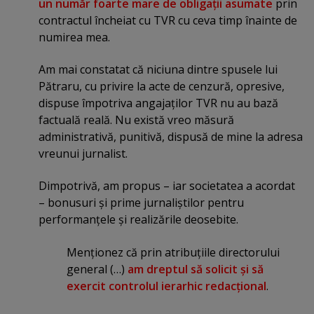
un număr foarte mare de obligaţii asumate
prin
contractul încheiat cu TVR cu ceva timp înainte de
numirea mea.
Am mai constatat că niciuna dintre spusele lui
Pătraru, cu privire la acte de cenzură, opresive,
dispuse împotriva angajaţilor TVR nu au bază
factuală reală. Nu există vreo măsură
administrativă, punitivă, dispusă de mine la adresa
vreunui jurnalist.
Dimpotrivă, am propus – iar societatea a acordat
– bonusuri şi prime jurnaliştilor pentru
performanţele şi realizările deosebite.
Menţionez că prin atribuţiile directorului
general (…)
am dreptul să solicit şi să
exercit controlul ierarhic redacţional
.