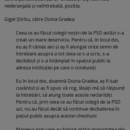
nederanjată şi neîntrebată, poziţia.
Gigel Ştirbu, către Doina Gradea:
Ceea ce au făcut colegii noştri de la PSD astăzi v-a
creat un mare deserviciu. Pentru că, în locul dvs,
eu aş fi rămas aici şi aş fi alungat orice semn de
întrebare asupra a tot ceea ce s-a scris, s-a
dezbătut şi s-a întâmplat în spaţiul public la
adresa instituţiei pe care o conduceţi.
Eu în locul dvs, doamnă Doina Gradea, aş fi luat
cuvântul şi aş fi spus: vă rog, lăsaţi-mă să răspund
la întrebări, să alung toate aceste neclarităţi.
Pentru că, prin ceea ce au făcut colegii de la PSD
azi, nu au făcut decât să continue dezbaterea în
paţiul public asupra acestei chestiuni.
Maniera prin care au folosit astăzi majoritatea din