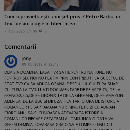
Cum supravieţuieşti unui şef prost? Petre Barbu, un
text de antologie în Libertatea
7 AUG 2026 14:06
0
Comentarii
jeny
09.05.2018 @ 12:48
DEMISIA DOAMNA, LASA TVR SA FIE PENTRU NATIUNE, NU
PENTRU PSD, NOI NU PLATIM PRIN CONTRIBUTII LA BUGETUL DE
STAT TVR CA SA ADUCA OSANALE PSD-ULUI. CULTURA SI IAR
CULTURA LA TVR. LUATI DOCUMENTARE DE PE ARTE TV, DE LA
FRANCE2,3,5,DE PE OHONIX TV DE LA GERMANI, DE PE AMAZON
AMERICA, DE LA BBC SI DIFUZATI LA TVR. O ORA DE ISTORIE A
ROMANILOR PE SAPTAMANA NU 5 MINUTE PE ZI CU ADRIAN
CIOROIANU, SA-SI CUNOASCA ADEVARATA ISTORIE A
ROMANILOR FIECARE CETATEAN AL TARII. INCA O DATA VA
GEREM DEMISIA TOVARASA GRADEA.V-ATI IMPRIETENIT CU