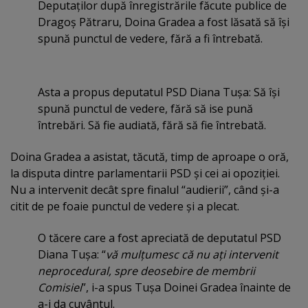
Deputaţilor după înregistrările făcute publice de
Dragoş Pătraru, Doina Gradea a fost lăsată să îşi
spună punctul de vedere, fără a fi întrebată.
Asta a propus deputatul PSD Diana Tuşa: Să îşi
spună punctul de vedere, fără să ise pună
întrebări. Să fie audiată, fără să fie întrebată.
Doina Gradea a asistat, tăcută, timp de aproape o oră,
la disputa dintre parlamentarii PSD şi cei ai opoziţiei.
Nu a intervenit decât spre finalul “audierii”, când şi-a
citit de pe foaie punctul de vedere şi a plecat.
O tăcere care a fost apreciată de deputatul PSD
Diana Tuşa: “
vă mulţumesc că nu aţi intervenit
neprocedural, spre deosebire de membrii
Comisiei
”, i-a spus Tuşa Doinei Gradea înainte de
a-i da cuvântul.