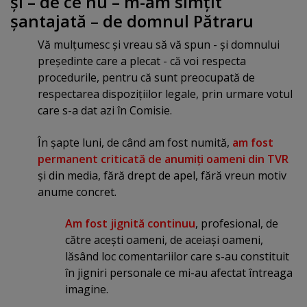
şi – de ce nu – m-am simţit
şantajată – de domnul Pătraru
Vă mulţumesc şi vreau să vă spun - şi domnului
preşedinte care a plecat - că voi respecta
procedurile, pentru că sunt preocupată de
respectarea dispoziţiilor legale, prin urmare votul
care s-a dat azi în Comisie.
În şapte luni, de când am fost numită,
am fost
permanent criticată de anumiţi oameni din TVR
şi din media, fără drept de apel, fără vreun motiv
anume concret.
Am fost jignită continuu
, profesional, de
către aceşti oameni, de aceiaşi oameni,
lăsând loc comentariilor care s-au constituit
în jigniri personale ce mi-au afectat întreaga
imagine.