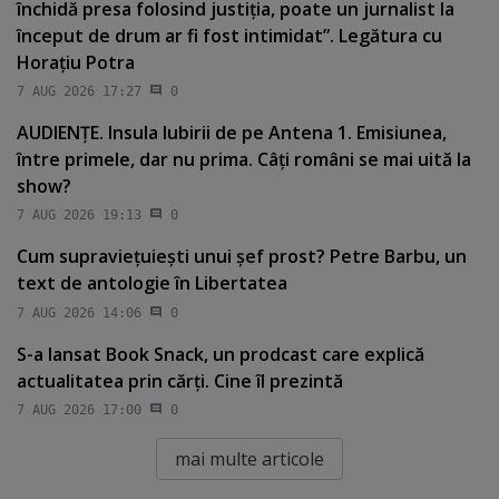
închidă presa folosind justiţia, poate un jurnalist la
început de drum ar fi fost intimidat”. Legătura cu
Horaţiu Potra
7 AUG 2026 17:27
0
AUDIENŢE. Insula Iubirii de pe Antena 1. Emisiunea,
între primele, dar nu prima. Câţi români se mai uită la
show?
7 AUG 2026 19:13
0
Cum supravieţuieşti unui şef prost? Petre Barbu, un
text de antologie în Libertatea
7 AUG 2026 14:06
0
S-a lansat Book Snack, un prodcast care explică
actualitatea prin cărţi. Cine îl prezintă
7 AUG 2026 17:00
0
mai multe articole