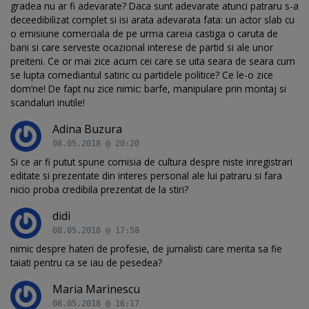
gradea nu ar fi adevarate? Daca sunt adevarate atunci patraru s-a
deceedibilizat complet si isi arata adevarata fata: un actor slab cu
o emisiune comerciala de pe urma careia castiga o caruta de
bani si care serveste ocazional interese de partid si ale unor
preiteni. Ce or mai zice acum cei care se uita seara de seara cum
se lupta comediantul satiric cu partidele politice? Ce le-o zice
dom’ne! De fapt nu zice nimic: barfe, manipulare prin montaj si
scandaluri inutile!
Adina Buzura
08.05.2018 @ 20:20
Si ce ar fi putut spune comisia de cultura despre niste inregistrari
editate si prezentate din interes personal ale lui patraru si fara
nicio proba credibila prezentat de la stiri?
didi
08.05.2018 @ 17:58
nimic despre hateri de profesie, de jurnalisti care merita sa fie
taiati pentru ca se iau de pesedea?
Maria Marinescu
08.05.2018 @ 16:17