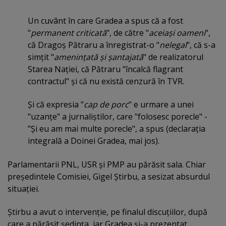
Un cuvânt în care Gradea a spus că a fost
"
permanent criticată
", de către "
aceiaşi oameni
",
că Dragoş Pătraru a înregistrat-o "
nelegal
", că s-a
simţit "
ameninţată şi şantajată
" de realizatorul
Starea Naţiei, că Pătraru "încalcă flagrant
contractul" şi că nu există cenzură în TVR.
Şi că expresia "
cap de porc
" e urmare a unei
"uzanţe" a jurnaliştilor, care "folosesc porecle" -
"Şi eu am mai multe porecle", a spus (declaraţia
integrală a Doinei Gradea, mai jos).
Parlamentarii PNL, USR şi PMP au părăsit sala. Chiar
preşedintele Comisiei, Gigel Ştirbu, a sesizat absurdul
situaţiei.
Ştirbu a avut o intervenţie, pe finalul discuţiilor, după
care a părăsit şedinţa, iar Gradea şi-a prezentat,