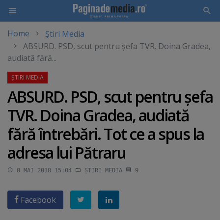
Home
Știri Media
Skip
ABSURD. PSD, scut pentru şefa TVR. Doina Gradea,
to
audiată fără...
main
content
ABSURD. PSD, scut pentru şefa
TVR. Doina Gradea, audiată
fără întrebări. Tot ce a spus la
adresa lui Pătraru
8 MAI 2018 15:04
ȘTIRI MEDIA
9
Facebook