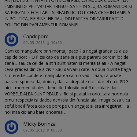
ANTENA 3 SI INVITATI TOTI LIGAII PSD, CA MUGUR CIUVICA , LA
EMISIUNI DE PE TVR?TVR TREBUIE SA FIE IN SLUJBA ROMANILOR SI
SA PREZINTE ECHITABIL SI REALISTIC TOT CEEA CE SE INTAMPLA
IN POLITICA, FIE BINE, FIE RAU, DIN PARTEA ORICARUI PARTID
POLITIC DIN PARLAMENTUL ROMANIEI.
Capdeporc
09.05.2018 @ 10:30
Cam ce manipulare prin montaj, paco ? a negat gradea ca a zis
cap de porc ? O fi zis cap de zana si a pus patraru porc in loc de
zana .. sau ca cei de la stiri sunt hateri si merita taiati ? A negat
ceva gradea din ce a zis ? Sau darvariu care la doua cuvinte baga
si o erectie ..unde e manipularea ca n o vad ... aaa, ca poate
patraru spunea da, doina , da , ai dreptate etc .. dar el nu e PDG
aici .. momentul ales , tehnicile folosite pot fi discutate dar
VORBELE ALEA SUNT REALE si fie si pt atat in orice tara normala
omul respectiv isi dadea demisia din functia aia. Imagineaza ti ca
seful bbc il facea cap de porc pe un angajat si era inregistrat .. la
noi insa ciolanu bate onoarea ..
Micky Borinza
09.05.2018 @ 08:58