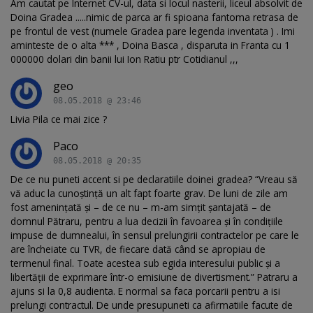
Am cautat pe Internet CV-ul, data si locul nasterii, liceul absolvit de
Doina Gradea .....nimic de parca ar fi spioana fantoma retrasa de
pe frontul de vest (numele Gradea pare legenda inventata ) . Imi
aminteste de o alta *** , Doina Basca , disparuta in Franta cu 1
000000 dolari din banii lui Ion Ratiu ptr Cotidianul ,,,
geo
08.05.2018 @ 23:46
Livia Pila ce mai zice ?
Paco
08.05.2018 @ 20:35
De ce nu puneti accent si pe declaratiile doinei gradea? “Vreau să
vă aduc la cunoștință un alt fapt foarte grav. De luni de zile am
fost amenințată și – de ce nu – m-am simțit șantajată – de
domnul Pătraru, pentru a lua decizii în favoarea și în condițiile
impuse de dumnealui, în sensul prelungirii contractelor pe care le
are încheiate cu TVR, de fiecare dată când se apropiau de
termenul final. Toate acestea sub egida interesului public și a
libertății de exprimare într-o emisiune de divertisment.” Patraru a
ajuns si la 0,8 audienta. E normal sa faca porcarii pentru a isi
prelungi contractul. De unde presupuneti ca afirmatiile facute de