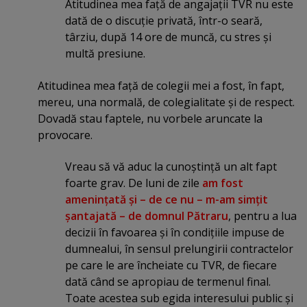
Atitudinea mea faţă de angajaţii TVR nu este
dată de o discuţie privată, într-o seară,
târziu, după 14 ore de muncă, cu stres şi
multă presiune.
Atitudinea mea faţă de colegii mei a fost, în fapt,
mereu, una normală, de colegialitate şi de respect.
Dovadă stau faptele, nu vorbele aruncate la
provocare.
Vreau să vă aduc la cunoştinţă un alt fapt
foarte grav. De luni de zile
am fost
ameninţată şi – de ce nu – m-am simţit
şantajată – de domnul Pătraru
, pentru a lua
decizii în favoarea şi în condiţiile impuse de
dumnealui, în sensul prelungirii contractelor
pe care le are încheiate cu TVR, de fiecare
dată când se apropiau de termenul final.
Toate acestea sub egida interesului public şi