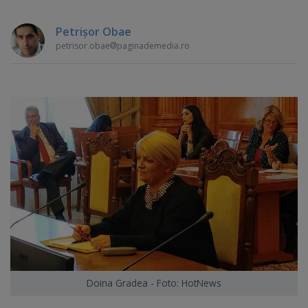
Petrişor Obae
petrisor.obae
paginademedia.ro
Doina Gradea - Foto: HotNews