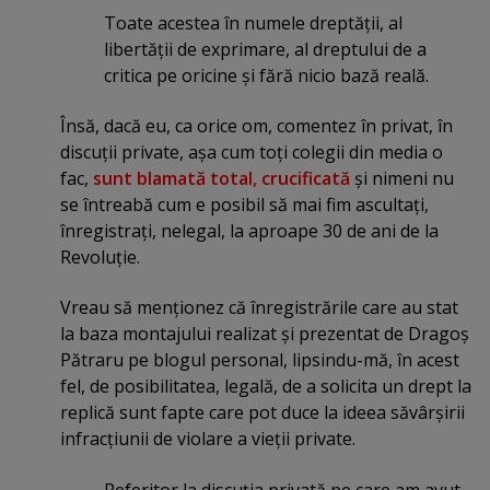
Toate acestea în numele dreptăţii, al
libertăţii de exprimare, al dreptului de a
critica pe oricine şi fără nicio bază reală.
Însă, dacă eu, ca orice om, comentez în privat, în
discuţii private, aşa cum toţi colegii din media o
fac,
sunt blamată total, crucificată
şi nimeni nu
se întreabă cum e posibil să mai fim ascultaţi,
înregistraţi, nelegal, la aproape 30 de ani de la
Revoluţie.
Vreau să menţionez că înregistrările care au stat
la baza montajului realizat şi prezentat de Dragoş
Pătraru pe blogul personal, lipsindu-mă, în acest
fel, de posibilitatea, legală, de a solicita un drept la
replică sunt fapte care pot duce la ideea săvârşirii
infracţiunii de violare a vieţii private.
Referitor la discuţia privată pe care am avut-