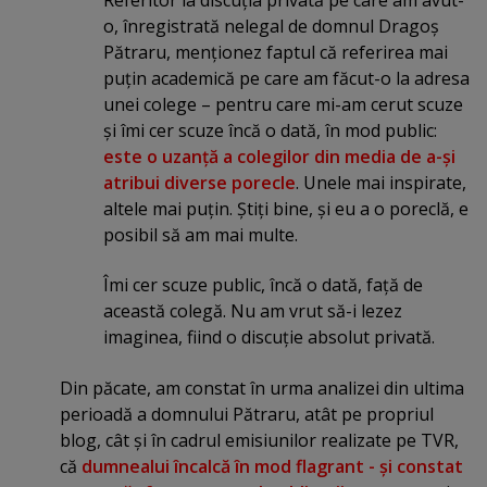
o, înregistrată nelegal de domnul Dragoş
Pătraru, menţionez faptul că referirea mai
puţin academică pe care am făcut-o la adresa
unei colege – pentru care mi-am cerut scuze
şi îmi cer scuze încă o dată, în mod public:
este o uzanţă a colegilor din media de a-şi
atribui diverse porecle
. Unele mai inspirate,
altele mai puţin. Ştiţi bine, şi eu a o poreclă, e
posibil să am mai multe.
Îmi cer scuze public, încă o dată, faţă de
această colegă. Nu am vrut să-i lezez
imaginea, fiind o discuţie absolut privată.
Din păcate, am constat în urma analizei din ultima
perioadă a domnului Pătraru, atât pe propriul
blog, cât şi în cadrul emisiunilor realizate pe TVR,
că
dumnealui încalcă în mod flagrant - şi constat