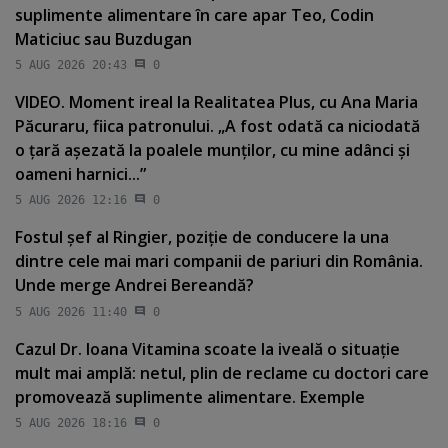
suplimente alimentare în care apar Teo, Codin
Maticiuc sau Buzdugan
5 AUG 2026 20:43
0
VIDEO. Moment ireal la Realitatea Plus, cu Ana Maria
Păcuraru, fiica patronului. „A fost odată ca niciodată
o ţară aşezată la poalele munţilor, cu mine adânci şi
oameni harnici...”
5 AUG 2026 12:16
0
Fostul şef al Ringier, poziţie de conducere la una
dintre cele mai mari companii de pariuri din România.
Unde merge Andrei Bereandă?
5 AUG 2026 11:40
0
Cazul Dr. Ioana Vitamina scoate la iveală o situaţie
mult mai amplă: netul, plin de reclame cu doctori care
promovează suplimente alimentare. Exemple
5 AUG 2026 18:16
0