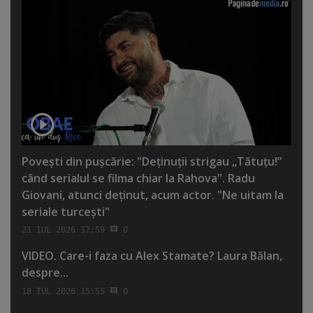
Poveşti din puşcărie: "Deţinuţii strigau „Tătuţu!”
când serialul se filma chiar la Rahova". Radu
Giovani, atunci deţinut, acum actor. "Ne uitam la
seriale turceşti"
21 IUL 2026 17:59
0
VIDEO. Care-i faza cu Alex Stamate? Laura Bălan,
despre...
18 IUL 2026 15:55
0