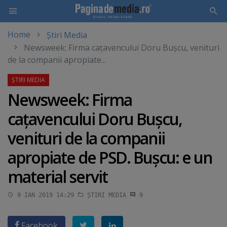
Home
Știri Media
Skip
Newsweek: Firma caţavencului Doru Buşcu, venituri
to
de la companii apropiate...
main
content
Newsweek: Firma
caţavencului Doru Buşcu,
venituri de la companii
apropiate de PSD. Buşcu: e un
material servit
9 IAN 2019 14:29
ȘTIRI MEDIA
9
Facebook