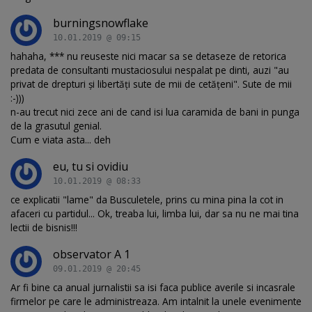
burningsnowflake
10.01.2019 @ 09:15
hahaha, *** nu reuseste nici macar sa se detaseze de retorica
predata de consultanti mustaciosului nespalat pe dinti, auzi "au
privat de drepturi și libertăți sute de mii de cetățeni". Sute de mii
:-)))
n-au trecut nici zece ani de cand isi lua caramida de bani in punga
de la grasutul genial.
Cum e viata asta... deh
eu, tu si ovidiu
10.01.2019 @ 08:33
ce explicatii "lame" da Busculetele, prins cu mina pina la cot in
afaceri cu partidul... Ok, treaba lui, limba lui, dar sa nu ne mai tina
lectii de bisnis!!!
observator A 1
09.01.2019 @ 20:45
Ar fi bine ca anual jurnalistii sa isi faca publice averile si incasrale
firmelor pe care le administreaza. Am intalnit la unele evenimente