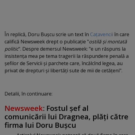
În replică, Doru Buşcu scrie un text în
Caţavencii
în care
califică Newsweek drept o publicaţie "
ostilă şi montată
politic
". Despre demersul Newsweek: "e un răspuns la
insistenţa mea pe tema tragerii la răspundere penală a
şefilor de Servicii şi parchete care, încălcînd legea, au
privat de drepturi şi libertăţi sute de mii de cetăţeni".
Detalii, în continuare:
Newsweek
: Fostul şef al
comunicării lui Dragnea, plăţi către
firma lui Doru Buşcu