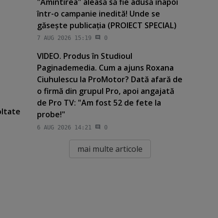
"Amintirea" aleasă să fie adusă înapoi
într-o campanie inedită! Unde se
găseşte publicaţia (PROIECT SPECIAL)
7 AUG 2026 15:19
0
VIDEO. Produs în Studioul
Paginademedia. Cum a ajuns Roxana
Ciuhulescu la ProMotor? Dată afară de
o firmă din grupul Pro, apoi angajată
de Pro TV: "Am fost 52 de fete la
ltate
probe!"
6 AUG 2026 14:21
0
mai multe articole