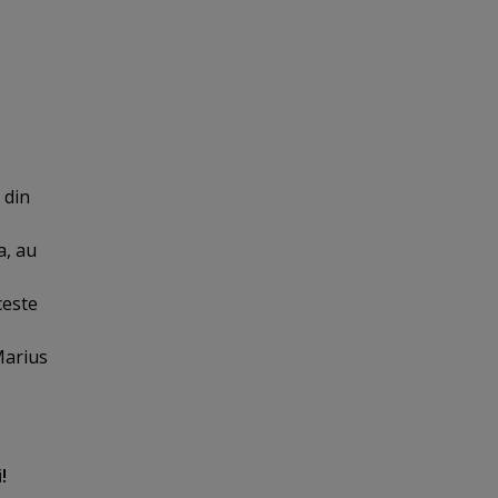
 din
a, au
ceste
 Marius
!