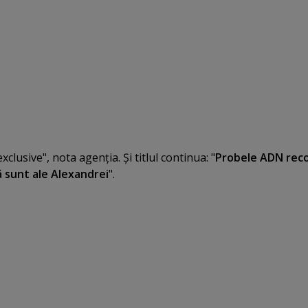
xclusive", nota agenţia. Şi titlul continua: "
Probele ADN reco
ă sunt ale Alexandrei
".