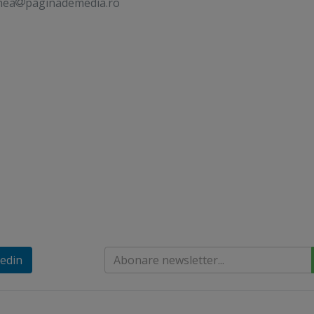
nea
paginademedia.ro
edin