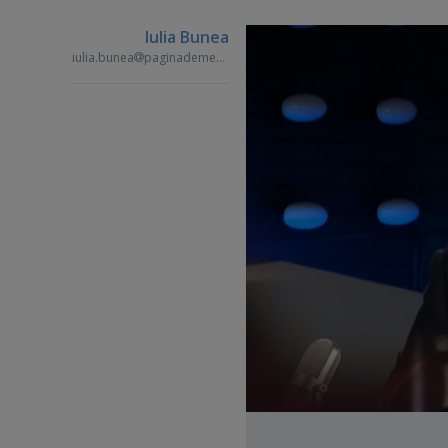
Iulia Bunea
iulia.bunea
paginademedia.ro