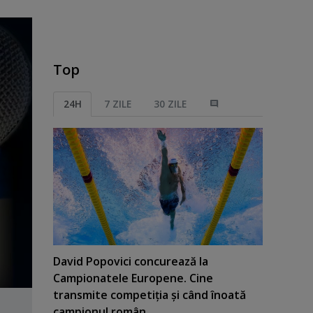
Top
24H
7 ZILE
30 ZILE
David Popovici concurează la
Campionatele Europene. Cine
transmite competiţia şi când înoată
campionul român