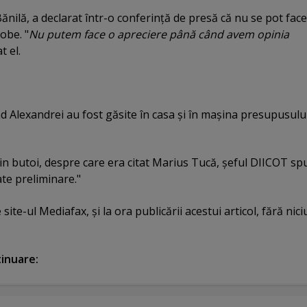
Bănilă, a declarat într-o conferinţă de presă că nu se pot face
obe. "
Nu putem face o apreciere până când avem opinia
t el.
Alexandrei au fost găsite în casa şi în maşina presupusulu
in butoi, despre care era citat Marius Tucă, şeful DIICOT sp
ate preliminare."
site-ul Mediafax, şi la ora publicării acestui articol, fără nici
tinuare: