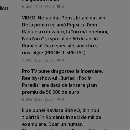
icat,
6 AUG 2026 16:31
0
VIDEO. Ne-au dat Pepsi, le-am dat vin!
De la prima reclamă Pepsi cu Dem
Rădulescu în valuri, la "nu mă-nnebuni,
Nea Nicu" şi spotul de 60 de ani în
România! Doze speciale, amintiri şi
nostalgie (PROIECT SPECIAL)
7 AUG 2026 12:06
0
Pro TV pune dragostea la încercare.
Reality-show-ul „Burlacii: Foc în
Paradis” are dată de lansare şi un
premiu de 50.000 de euro
6 AUG 2026 12:54
0
E pe bune! Revista BRAVO, din nou
tipărită în România în zeci de mii de
exemplare. Doar un număr.