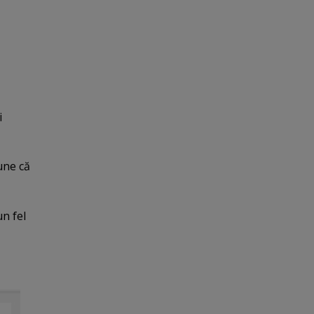
i
une că
un fel