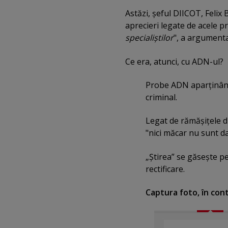
Astăzi, şeful DIICOT, Felix 
aprecieri legate de acele pr
specialiştilor
", a argumenta
Ce era, atunci, cu ADN-ul?
Probe ADN aparţinând 
criminal.
Legat de rămăşiţele d
"nici măcar nu sunt d
„Ştirea” se găseşte pe 
rectificare.
Captura foto, în con