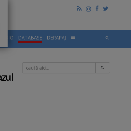
RADIO
DATABASE
DERAPAJ
Caută
azul