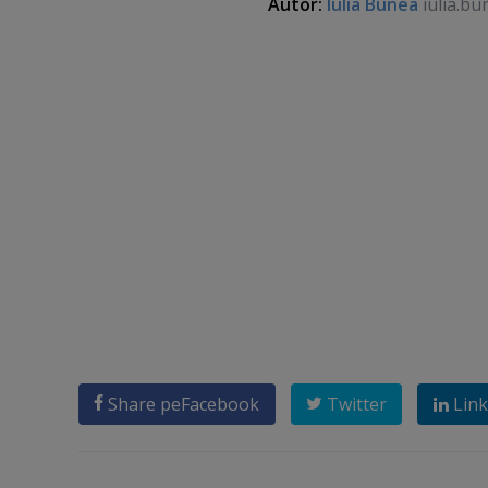
Autor:
Iulia Bunea
iulia.bu
Share pe
Facebook
Twitter
Link