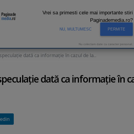
Vrei sa primesti cele mai importante stiri
Paginademedia.ro?
NU, MULTUMESC
PERMITE
CNA
INTERVIURI VIDEO
STUDIO VIDEO
AUDIENTE 
Nu colectam date cu caracter personal.
peculaţie dată ca informaţie în cazul de la...
peculaţie dată ca informaţie în c
edin