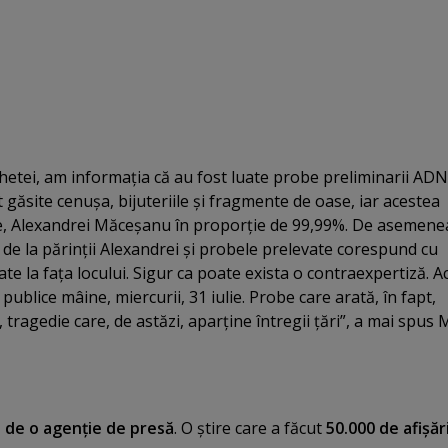
chetei, am informaţia că au fost luate probe preliminarii ADN
t găsite cenuşa, bijuteriile şi fragmente de oase, iar acestea
e, Alexandrei Măceşanu în proporţie de 99,99%. De asemene
de la părinţii Alexandrei şi probele prelevate corespund cu
te la faţa locului. Sigur ca poate exista o contraexpertiză. A
 publice mâine, miercurii, 31 iulie. Probe care arată, în fapt,
, tragedie care, de astăzi, aparţine întregii ţări”, a mai spus
,
de o agenţie de presă
. O ştire care a făcut
50.000 de afişări