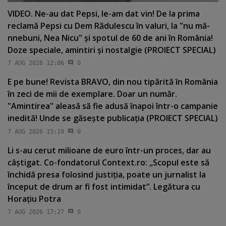
VIDEO. Ne-au dat Pepsi, le-am dat vin! De la prima
reclamă Pepsi cu Dem Rădulescu în valuri, la "nu mă-
nnebuni, Nea Nicu" şi spotul de 60 de ani în România!
Doze speciale, amintiri şi nostalgie (PROIECT SPECIAL)
7 AUG 2026 12:06
0
E pe bune! Revista BRAVO, din nou tipărită în România
în zeci de mii de exemplare. Doar un număr.
"Amintirea" aleasă să fie adusă înapoi într-o campanie
inedită! Unde se găseşte publicaţia (PROIECT SPECIAL)
7 AUG 2026 15:19
0
Li s-au cerut milioane de euro într-un proces, dar au
câştigat. Co-fondatorul Context.ro: „Scopul este să
închidă presa folosind justiţia, poate un jurnalist la
început de drum ar fi fost intimidat”. Legătura cu
Horaţiu Potra
7 AUG 2026 17:27
0