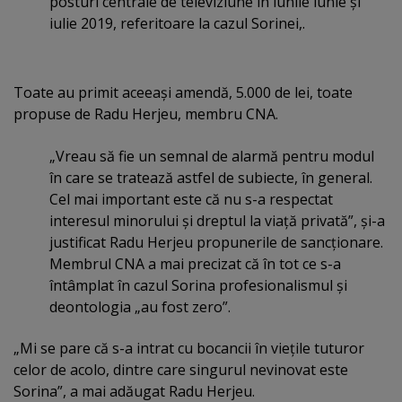
posturi centrale de televiziune în lunile iunie şi
iulie 2019, referitoare la cazul Sorinei,.
Toate au primit aceeaşi amendă, 5.000 de lei, toate
propuse de Radu Herjeu, membru CNA.
„Vreau să fie un semnal de alarmă pentru modul
în care se tratează astfel de subiecte, în general.
Cel mai important este că nu s-a respectat
interesul minorului şi dreptul la viaţă privată”, şi-a
justificat Radu Herjeu propunerile de sancţionare.
Membrul CNA a mai precizat că în tot ce s-a
întâmplat în cazul Sorina profesionalismul şi
deontologia „au fost zero”.
„Mi se pare că s-a intrat cu bocancii în vieţile tuturor
celor de acolo, dintre care singurul nevinovat este
Sorina”, a mai adăugat Radu Herjeu.