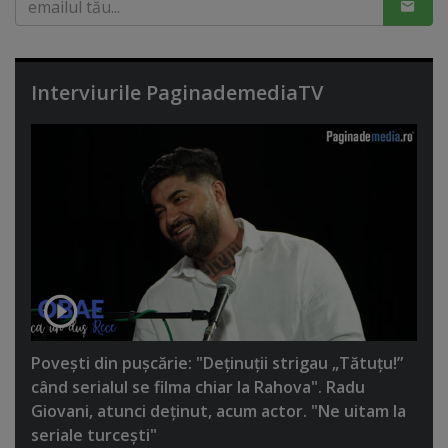
Interviurile PaginademediaTV
Poveşti din puşcărie: "Deţinuţii strigau „Tătuţu!”
când serialul se filma chiar la Rahova". Radu
Giovani, atunci deţinut, acum actor. "Ne uitam la
seriale turceşti"