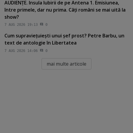
AUDIENŢE. Insula Iubirii de pe Antena 1. Emisiunea,
între primele, dar nu prima. Câţi români se mai uită la
show?
7 AUG 2026 19:13
0
Cum supravieţuieşti unui şef prost? Petre Barbu, un
text de antologie în Libertatea
7 AUG 2026 14:06
0
mai multe articole