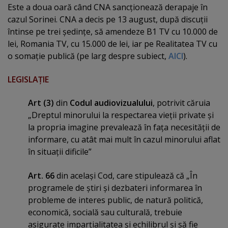
Este a doua oară când CNA sancţionează derapaje în
cazul Sorinei. CNA a decis pe 13 august, după discuţii
întinse pe trei şedinţe, să amendeze B1 TV cu 10.000 de
lei, Romania TV, cu 15.000 de lei, iar pe Realitatea TV cu
o somaţie publică (pe larg despre subiect,
AICI
).
LEGISLAŢIE
Art (3)
din
Codul audiovizualului
, potrivit căruia
„Dreptul minorului la respectarea vieţii private şi
la propria imagine prevalează în faţa necesităţii de
informare, cu atât mai mult în cazul minorului aflat
în situaţii dificile”
Art. 66
din acelaşi Cod, care stipulează că „În
programele de ştiri şi dezbateri informarea în
probleme de interes public, de natură politică,
economică, socială sau culturală, trebuie
asigurate imparţialitatea şi echilibrul şi să fie