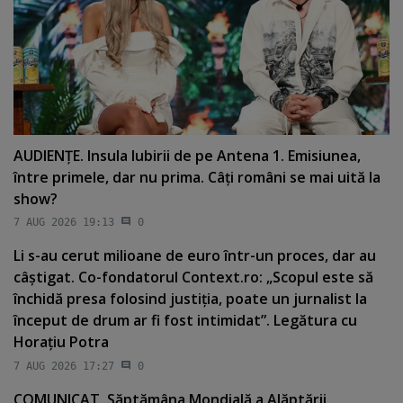
AUDIENŢE. Insula Iubirii de pe Antena 1. Emisiunea,
între primele, dar nu prima. Câţi români se mai uită la
show?
7 AUG 2026 19:13
0
Li s-au cerut milioane de euro într-un proces, dar au
câştigat. Co-fondatorul Context.ro: „Scopul este să
închidă presa folosind justiţia, poate un jurnalist la
început de drum ar fi fost intimidat”. Legătura cu
Horaţiu Potra
7 AUG 2026 17:27
0
COMUNICAT. Săptămâna Mondială a Alăptării