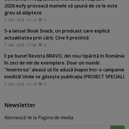
2026:eufy provoacă mamele să spună de ce le este
greu să alăpteze
7 AUG 2026 17:14
0
S-a lansat Book Snack, un prodcast care explică
actualitatea prin cărţi. Cine îl prezintă
7 AUG 2026 17:00
0
E pe bune! Revista BRAVO, din nou tipărită în România
în zeci de mii de exemplare. Doar un număr.
"Amintirea" aleasă să fie adusă înapoi într-o campanie
inedită! Unde se găseşte publicaţia (PROIECT SPECIAL)
7 AUG 2026 15:19
0
Newsletter
Abonează-te la Pagina de media