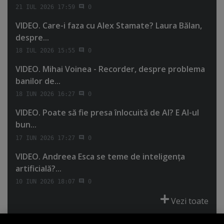
21 IUL 2026 17:59
0
VIDEO. Care-i faza cu Alex Stamate? Laura Bălan,
despre...
18 IUL 2026 15:55
0
VIDEO. Mihai Voinea - Recorder, despre problema
banilor de...
18 IUN 2026 16:27
0
VIDEO. Poate să fie presa înlocuită de AI? E AI-ul
bun...
17 IUN 2026 17:27
0
VIDEO. Andreea Esca se teme de inteligenţa
artificială?...
10 IUN 2026 18:07
0
Vezi toate