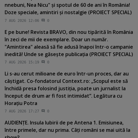
nnebuni, Nea Nicu" şi spotul de 60 de ani în România!
Doze speciale, amintiri şi nostalgie (PROIECT SPECIAL)
7 AUG 2026 12:06
0
E pe bune! Revista BRAVO, din nou tipărită în România
în zeci de mii de exemplare. Doar un număr.
"Amintirea" aleasă să fie adusă înapoi într-o campanie
inedită! Unde se găseşte publicaţia (PROIECT SPECIAL)
7 AUG 2026 15:19
0
Li s-au cerut milioane de euro într-un proces, dar au
câştigat. Co-fondatorul Context.ro: „Scopul este să
închidă presa folosind justiţia, poate un jurnalist la
început de drum ar fi fost intimidat”. Legătura cu
Horaţiu Potra
7 AUG 2026 17:27
0
AUDIENŢE. Insula Iubirii de pe Antena 1. Emisiunea,
între primele, dar nu prima. Câţi români se mai uită la
show?