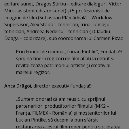
editare sunet, Dragoş Ştirbu – editare dialoguri, Victor
Miu – asistent editare sunet) şi 5 profesionişti de
imagine de film (Sebastian Plămădeală – Workflow
Supervisor, Alex Stoica – tehnician, Irina Tomaşu –
tehnician, Andreea Nedelcu – tehnician şi Claudiu
Doagă – colorizare), sub coordonarea lui Carmen Rizac.
Prin Fondul de cinema „Lucian Pintilie”, Fundaţia9
sprijină tinerii regizori de film aflaţi la debut şi
revitalizează patrimoniul artistic şi creativ al
marelui regizor.
Anca Drăgoi
, director executiv Fundaţia9:
„Suntem onoraţi că am reuşit, cu sprijinul
partenerilor, producătorilor filmului (MK2 –
Franţa, FILMEX - România) şi moştenitorilor lui
Lucian Pintilie, să ducem la bun sfârşit
restaurarea acestui film-reper pentru societatea