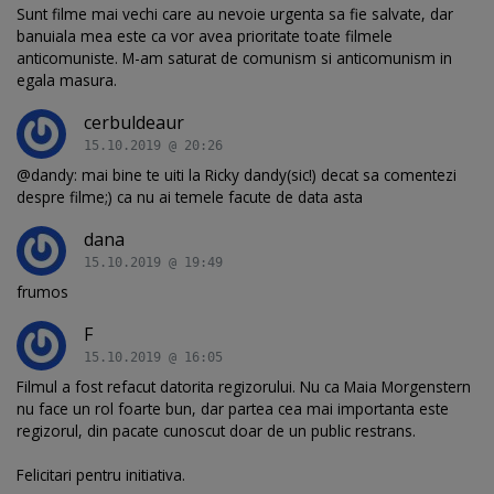
Sunt filme mai vechi care au nevoie urgenta sa fie salvate, dar
banuiala mea este ca vor avea prioritate toate filmele
anticomuniste. M-am saturat de comunism si anticomunism in
egala masura.
cerbuldeaur
15.10.2019 @ 20:26
@dandy: mai bine te uiti la Ricky dandy(sic!) decat sa comentezi
despre filme;) ca nu ai temele facute de data asta
dana
15.10.2019 @ 19:49
frumos
F
15.10.2019 @ 16:05
Filmul a fost refacut datorita regizorului. Nu ca Maia Morgenstern
nu face un rol foarte bun, dar partea cea mai importanta este
regizorul, din pacate cunoscut doar de un public restrans.
Felicitari pentru initiativa.