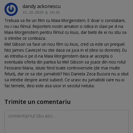
dandy ackonescu
15.10.2019 @ 14:41
Trebuia sa fie un film cu Maia Morgenstern. E doar o constatare,
nu-i rau filmul. Reporterii nostri amatori o ridica in slavi pe d-na
Maia Morgenstern pentru filmul cu Iisus, dar bietii de ei nu stiu sa
o intrebe ce conteaza.
Mel Gibson va face un nou film cu Iisus, cred ca este un prequel.
Nici James Caviezel nu stie daca va juca in el (desi isi doreste). Eu
as intreba-o pe d-na Maia Morgenstern daca ar accepta o
eventuala oferta din partea lui Mel Gibson sa joace din nou rolul
Fecioarei Maria, stiute fiind toate controversele (de mai multe
feluri), dar ce sa stie jurnalistii? Nici Daniela Zeca Buzura nu a stiut
sa intrebe despre acest subiect. Ce urasc eu jurnalistii care nu-si
fac temele, desi este asa usor in secolul netului.
Trimite un comentariu
Comentariu