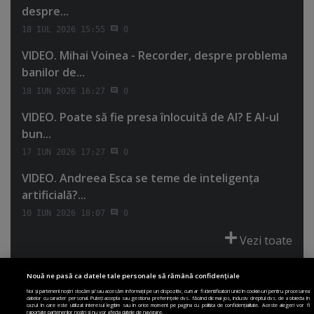
despre...
18 IUL 2026 15:55
0
VIDEO. Mihai Voinea - Recorder, despre problema
banilor de...
18 IUN 2026 16:27
0
VIDEO. Poate să fie presa înlocuită de AI? E AI-ul
bun...
17 IUN 2026 17:27
0
VIDEO. Andreea Esca se teme de inteligenţa
artificială?...
10 IUN 2026 18:07
0
Vezi toate
Nouă ne pasă ca datele tale personale să rămână confidențiale
Noi și partenerii noștri stocăm și/sau accesăm informații pe un dispozitiv, cum ar fi identificatori unici în cookie-uri pentru procesarea
datelor cu caracter personal. Puteți accepta sau gestiona preferințele dvs. făcând clic mai jos, inclusiv dreptul dvs. de a obiecta în
cazul în care este utilizat interesul legitim sau în orice moment pe pagina cu politica de confidențialitate. Aceste alegeri vor fi
PRIMA PAGINĂ
POLITICA DE COLECTARE ACORD COOKIE
raportate partenerilor noștri și nu vor afecta datele de navigare.