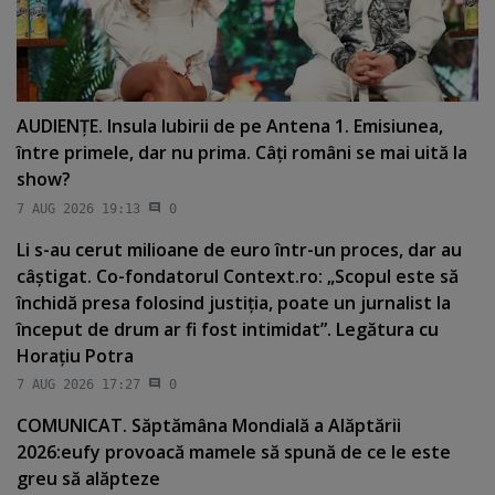
AUDIENŢE. Insula Iubirii de pe Antena 1. Emisiunea,
între primele, dar nu prima. Câţi români se mai uită la
show?
7 AUG 2026 19:13
0
Li s-au cerut milioane de euro într-un proces, dar au
câştigat. Co-fondatorul Context.ro: „Scopul este să
închidă presa folosind justiţia, poate un jurnalist la
început de drum ar fi fost intimidat”. Legătura cu
Horaţiu Potra
7 AUG 2026 17:27
0
COMUNICAT. Săptămâna Mondială a Alăptării
2026:eufy provoacă mamele să spună de ce le este
greu să alăpteze