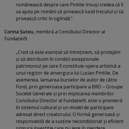
românească despre care Pintilie însuşi credea că îi
va ajuta pe români să privească lucid trecutul şi să
privească critic în oglindă.”
Corina Şuteu
, membră a Consiliului Director al
Fundaţiei9:
„Cred că este esenţial să întreţinem, să protejăm
şi să distribuim în condiţii excepţionale
patrimoniul pe care îl constituie opera artistică a
unui regizor de anvergura lui Lucian Pintilie. De
asemenea, lansarea burselor de autor de către
Fond, prin generoasa participare a BRD – Groupe
Société Générale şi prin implicarea membrilor
Consiliului Director al Fundaţiei9, este o premieră
în sistemul cultural şi un model de participare
adresat direct creatorului. O formă generoasă şi
responsabilă de a susţine necondiţionat şi eficient
singura investiţie care nu iese în pierdere