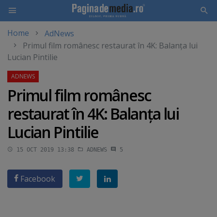
Home
AdNews
Skip
Primul film românesc restaurat în 4K: Balanţa lui
to
Lucian Pintilie
main
content
Primul film românesc
restaurat în 4K: Balanţa lui
Lucian Pintilie
15 OCT 2019 13:38
ADNEWS
5
Facebook