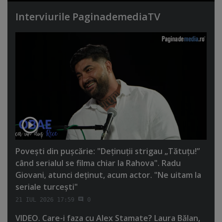
Interviurile PaginademediaTV
Poveşti din puşcărie: "Deţinuţii strigau „Tătuţu!”
când serialul se filma chiar la Rahova". Radu
Giovani, atunci deţinut, acum actor. "Ne uitam la
seriale turceşti"
21 IUL 2026 17:59
0
VIDEO. Care-i faza cu Alex Stamate? Laura Bălan,