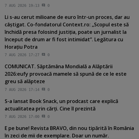
7 AUG 2026 19:13
0
Li s-au cerut milioane de euro într-un proces, dar au
câştigat. Co-fondatorul Context.ro: „Scopul este să
închidă presa folosind justiţia, poate un jurnalist la
început de drum ar fi fost intimidat”. Legătura cu
Horaţiu Potra
7 AUG 2026 17:27
0
COMUNICAT. Săptămâna Mondială a Alăptării
2026:eufy provoacă mamele să spună de ce le este
greu să alăpteze
7 AUG 2026 17:14
0
S-a lansat Book Snack, un prodcast care explică
actualitatea prin cărţi. Cine îl prezintă
7 AUG 2026 17:00
0
E pe bune! Revista BRAVO, din nou tipărită în România
în zeci de mii de exemplare. Doar un număr.