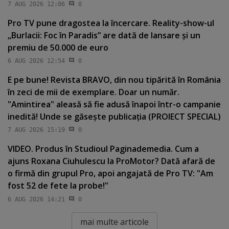
7 AUG 2026 12:06
0
Pro TV pune dragostea la încercare. Reality-show-ul
„Burlacii: Foc în Paradis” are dată de lansare şi un
premiu de 50.000 de euro
6 AUG 2026 12:54
0
E pe bune! Revista BRAVO, din nou tipărită în România
în zeci de mii de exemplare. Doar un număr.
"Amintirea" aleasă să fie adusă înapoi într-o campanie
inedită! Unde se găseşte publicaţia (PROIECT SPECIAL)
7 AUG 2026 15:19
0
VIDEO. Produs în Studioul Paginademedia. Cum a
ajuns Roxana Ciuhulescu la ProMotor? Dată afară de
o firmă din grupul Pro, apoi angajată de Pro TV: "Am
fost 52 de fete la probe!"
6 AUG 2026 14:21
0
mai multe articole