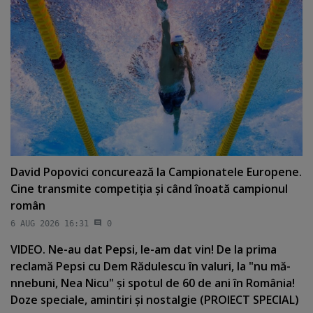
David Popovici concurează la Campionatele Europene.
Cine transmite competiţia şi când înoată campionul
român
6 AUG 2026 16:31
0
VIDEO. Ne-au dat Pepsi, le-am dat vin! De la prima
reclamă Pepsi cu Dem Rădulescu în valuri, la "nu mă-
nnebuni, Nea Nicu" şi spotul de 60 de ani în România!
Doze speciale, amintiri şi nostalgie (PROIECT SPECIAL)