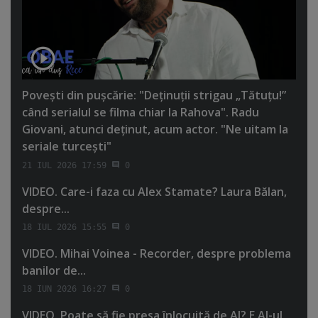
Poveşti din puşcărie: "Deţinuţii strigau „Tătuţu!”
când serialul se filma chiar la Rahova". Radu
Giovani, atunci deţinut, acum actor. "Ne uitam la
seriale turceşti"
21 IUL 2026 17:59
0
VIDEO. Care-i faza cu Alex Stamate? Laura Bălan,
despre...
18 IUL 2026 15:55
0
VIDEO. Mihai Voinea - Recorder, despre problema
banilor de...
18 IUN 2026 16:27
0
VIDEO. Poate să fie presa înlocuită de AI? E AI-ul