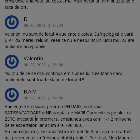
emisiunile antenutei au costat mai mult decat un film difuzat de o
suta de ori ,
D
06.07.2021 @ 15:23
Valentin, nu sunt de locul 4 audiențele astea. Eu înțeleg că e vară
și A1 dă mereu reluări, ceea ce nu e neapărat un lucru rău, că are
audiențe acceptabile.
Valentin
06.07.2021 @ 15:08
Nu știu de ce se mai continuă emisiunea lui Nea Marin dacă
audiențele sunt foarte slabe de locul 4 !!
B.A.M
06.07.2021 @ 14:50
Audiențele emisiunii, prntru o RELUARE, sunt chiar
SATISFĂCĂTOARE și NEașteptat de MARI! Oamenii ies pe plus cu
ZERO investiții. În premieră, emisiunea avea cam 1-1,2 milioane
de telespectatori iar acum are 700.000.
Am senzația că și sezonul ăsta va fi dat de 3 ori, așa cum a fost
dat precedentul cu "restaurantul și pontul". Per total, Nea Marin e