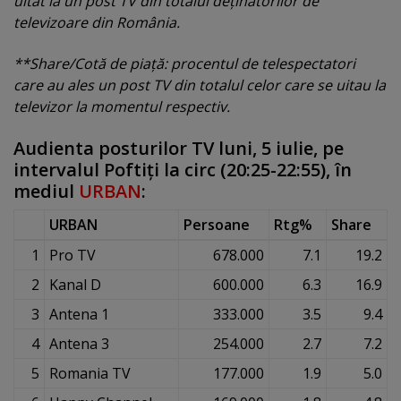
uitat la un post TV din totalul deţinătorilor de
televizoare din România.
**Share/Cotă de piaţă: procentul de telespectatori
care au ales un post TV din totalul celor care se uitau la
televizor la momentul respectiv.
Audienta posturilor TV luni, 5 iulie, pe
intervalul Poftiţi la circ (20:25-22:55), în
mediul
URBAN
:
URBAN
Persoane
Rtg%
Share
1
Pro TV
678.000
7.1
19.2
2
Kanal D
600.000
6.3
16.9
3
Antena 1
333.000
3.5
9.4
4
Antena 3
254.000
2.7
7.2
5
Romania TV
177.000
1.9
5.0