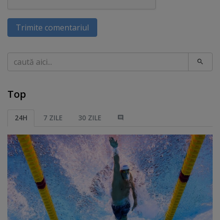
Trimite comentariul
Caută
Top
24H
7 ZILE
30 ZILE