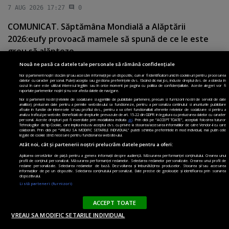
7 AUG 2026 17:27
0
COMUNICAT. Săptămâna Mondială a Alăptării
2026:eufy provoacă mamele să spună de ce le este
greu să alăpteze
Nouă ne pasă ca datele tale personale să rămână confidențiale
7 AUG 2026 17:14
0
Noi și partenerii noștri stocăm și/sau accesăm informații pe un dispozitiv, cum ar fi identificatori unici în cookie-uri pentru procesarea
datelor cu caracter personal. Puteți accepta sau gestiona preferințele dvs. făcând clic mai jos, inclusiv dreptul dvs. de a obiecta în
S-a lansat Book Snack, un prodcast care explică
cazul în care este utilizat interesul legitim sau în orice moment pe pagina cu politica de confidențialitate. Aceste alegeri vor fi
raportate partenerilor noștri și nu vor afecta datele de navigare.
actualitatea prin cărţi. Cine îl prezintă
Noi si partenerii nostri (retelele de socializare si agentiile de publicitate partenere, precum si furnizorii nostri de servicii de date
analitice) prelucram date pentru a permite website-ului sa functioneze, pentru a personaliza continutul si anunturile publicitare
7 AUG 2026 17:00
0
afisate in functie de interesele si/sau profilul dvs., pentru a va oferi functionalitati aferente retelelor de socializare si pentru a
analiza traficul pe website. Beneficiati de drepturile prevazute de art. 15-22 din GDPR in legatura cu prelucrarea datelor cu caracter
personal. Aceste drepturi pot fi exercitate prin modalitatea indicata
aici
. Prin click pe “ACCEPT TOATE”, acceptati folosirea tuturor
Tehnologiilor de tip Cookie, care implica inclusiv acceptul dvs. cu privire la stocarea/accesarea informatiilor de catre Vendor-ii cu care
E pe bune! Revista BRAVO, din nou tipărită în România
colaboram. Prin click pe “VREAU SA MODIFIC SETARILE INDIVIDUAL” puteti schimba preferintele in mod individual, mai putin cele
legate de cookie strict necesare pentru functionarea website-ului.
în zeci de mii de exemplare. Doar un număr.
Atât noi, cât și partenerii noștri prelucrăm datele pentru a oferi:
"Amintirea" aleasă să fie adusă înapoi într-o campanie
Aplicarea cercetărilor de piață pentru a genera informații despre audiență. Măsurarea performanței conținutului. Crearea unui
profil de conținut personalizat. Măsurarea performanței reclamelor. Selectarea reclamelor personalizate. Crearea unui profil de
inedită! Unde se găseşte publicaţia (PROIECT SPECIAL)
reclame personalizate. Selectarea reclamelor de bază. Dezvoltarea și îmbunătățirea produselor. Stocarea și/sau accesarea
informațiilor de pe un dispozitiv. Selectarea conținutului personalizat. Date precise de geolocație și identificarea prin scanarea
dispozitivului.
7 AUG 2026 15:19
0
Listă parteneri (furnizori)
Vrei sa primesti cele mai importante stiri
Paginademedia.ro?
ACCEPT TOATE
NU, MULTUMESC
PERMITE
Newsletter
VREAU SA MODIFIC SETARILE INDIVIDUAL
Nu colectam date cu caracter personal.