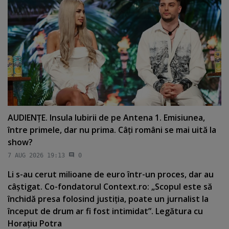
AUDIENŢE. Insula Iubirii de pe Antena 1. Emisiunea,
între primele, dar nu prima. Câţi români se mai uită la
show?
7 AUG 2026 19:13
0
Li s-au cerut milioane de euro într-un proces, dar au
câştigat. Co-fondatorul Context.ro: „Scopul este să
închidă presa folosind justiţia, poate un jurnalist la
început de drum ar fi fost intimidat”. Legătura cu
Horaţiu Potra