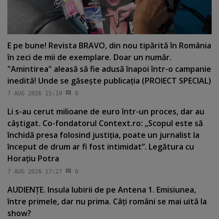
E pe bune! Revista BRAVO, din nou tipărită în România
în zeci de mii de exemplare. Doar un număr.
"Amintirea" aleasă să fie adusă înapoi într-o campanie
inedită! Unde se găseşte publicaţia (PROIECT SPECIAL)
7 AUG 2026 15:19
0
Li s-au cerut milioane de euro într-un proces, dar au
câştigat. Co-fondatorul Context.ro: „Scopul este să
închidă presa folosind justiţia, poate un jurnalist la
început de drum ar fi fost intimidat”. Legătura cu
Horaţiu Potra
7 AUG 2026 17:27
0
AUDIENŢE. Insula Iubirii de pe Antena 1. Emisiunea,
între primele, dar nu prima. Câţi români se mai uită la
show?