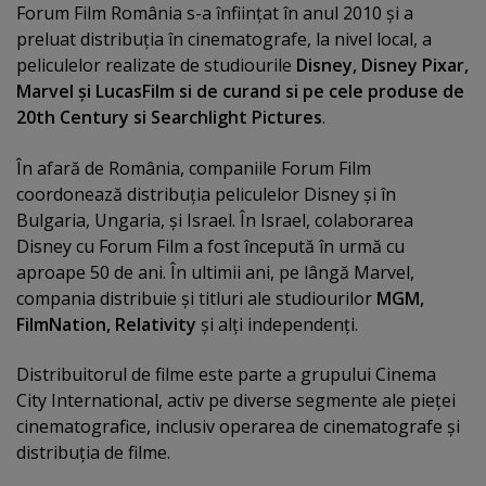
Forum Film România s-a înfiinţat în anul 2010 şi a
preluat distribuţia în cinematografe, la nivel local, a
peliculelor realizate de studiourile
Disney, Disney Pixar,
Marvel şi LucasFilm si de curand si pe cele produse de
20th Century si Searchlight Pictures
.
În afară de România, companiile Forum Film
coordonează distribuţia peliculelor Disney şi în
Bulgaria, Ungaria, şi Israel. În Israel, colaborarea
Disney cu Forum Film a fost începută în urmă cu
aproape 50 de ani. În ultimii ani, pe lângă Marvel,
compania distribuie şi titluri ale studiourilor
MGM,
FilmNation, Relativity
şi alţi independenţi.
Distribuitorul de filme este parte a grupului Cinema
City International, activ pe diverse segmente ale pieţei
cinematografice, inclusiv operarea de cinematografe şi
distribuţia de filme.