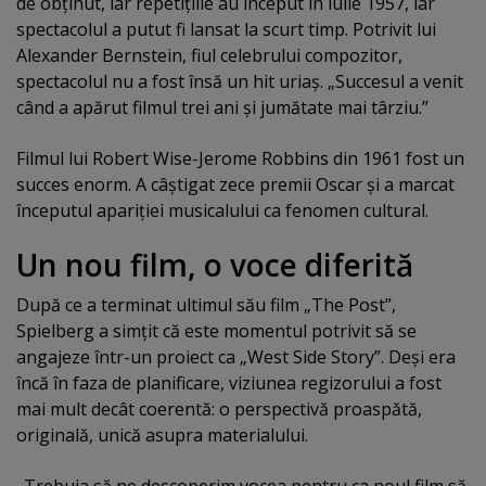
de obţinut, iar repetiţiile au început în iulie 1957, iar
spectacolul a putut fi lansat la scurt timp. Potrivit lui
Alexander Bernstein, fiul celebrului compozitor,
spectacolul nu a fost însă un hit uriaş. „Succesul a venit
când a apărut filmul trei ani şi jumătate mai târziu.”
Filmul lui Robert Wise-Jerome Robbins din 1961 fost un
succes enorm. A câştigat zece premii Oscar şi a marcat
începutul apariţiei musicalului ca fenomen cultural.
Un nou film, o voce diferită
După ce a terminat ultimul său film „The Post”,
Spielberg a simţit că este momentul potrivit să se
angajeze într-un proiect ca „West Side Story”. Deşi era
încă în faza de planificare, viziunea regizorului a fost
mai mult decât coerentă: o perspectivă proaspătă,
originală, unică asupra materialului.
„Trebuia să ne descoperim vocea pentru ca noul film să