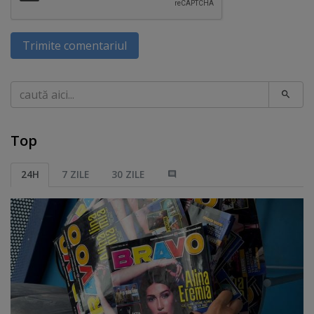
Trimite comentariul
Caută
Top
24H
7 ZILE
30 ZILE