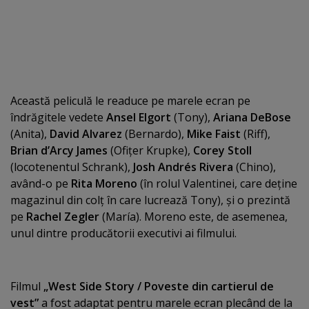
Această peliculă le readuce pe marele ecran pe
îndrăgitele vedete
Ansel Elgort
(Tony),
Ariana DeBose
(Anita),
David Alvarez
(Bernardo),
Mike Faist
(Riff),
Brian d’Arcy James
(Ofiţer Krupke),
Corey Stoll
(locotenentul Schrank),
Josh Andrés Rivera
(Chino),
având-o pe
Rita Moreno
(în rolul Valentinei, care deţine
magazinul din colţ în care lucrează Tony), şi o prezintă
pe
Rachel Zegler
(María). Moreno este, de asemenea,
unul dintre producătorii executivi ai filmului.
Filmul
„West Side Story / Poveste din cartierul de
vest”
a fost adaptat pentru marele ecran plecând de la