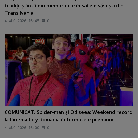
tradiţii şi întâlniri memorabile în satele săseşti din
Transilvania
4 AUG 2026 16:45
0
COMUNICAT. Spider-man şi Odiseea: Weekend record
la Cinema City România în formatele premium
4 AUG 2026 16:00
0