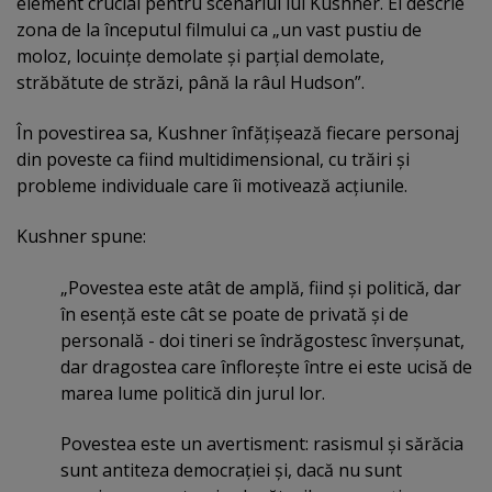
element crucial pentru scenariul lui Kushner. El descrie
zona de la începutul filmului ca „un vast pustiu de
moloz, locuinţe demolate şi parţial demolate,
străbătute de străzi, până la râul Hudson”.
În povestirea sa, Kushner înfăţişează fiecare personaj
din poveste ca fiind multidimensional, cu trăiri şi
probleme individuale care îi motivează acţiunile.
Kushner spune:
„Povestea este atât de amplă, fiind şi politică, dar
în esenţă este cât se poate de privată şi de
personală - doi tineri se îndrăgostesc înverşunat,
dar dragostea care înfloreşte între ei este ucisă de
marea lume politică din jurul lor.
Povestea este un avertisment: rasismul şi sărăcia
sunt antiteza democraţiei şi, dacă nu sunt