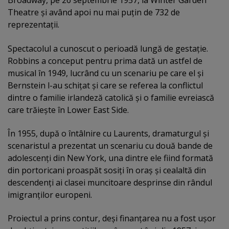
Broadway, pe 26 septembrie 1957, la Winter Garden
Theatre şi având apoi nu mai puţin de 732 de
reprezentaţii.
Spectacolul a cunoscut o perioadă lungă de gestaţie.
Robbins a conceput pentru prima dată un astfel de
musical în 1949, lucrând cu un scenariu pe care el şi
Bernstein l-au schiţat şi care se referea la conflictul
dintre o familie irlandeză catolică şi o familie evreiască
care trăieşte în Lower East Side.
În 1955, după o întâlnire cu Laurents, dramaturgul şi
scenaristul a prezentat un scenariu cu două bande de
adolescenţi din New York, una dintre ele fiind formată
din portoricani proaspăt sosiţi în oraş şi cealaltă din
descendenţi ai clasei muncitoare desprinse din rândul
imigranţilor europeni.
Proiectul a prins contur, deşi finanţarea nu a fost uşor