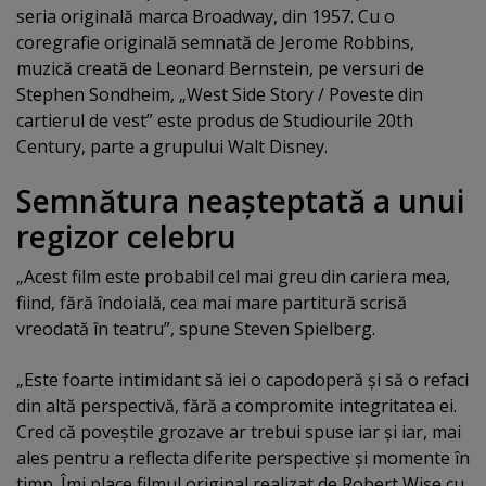
seria originală marca Broadway, din 1957. Cu o
coregrafie originală semnată de Jerome Robbins,
muzică creată de Leonard Bernstein, pe versuri de
Stephen Sondheim, „West Side Story / Poveste din
cartierul de vest” este produs de Studiourile 20th
Century, parte a grupului Walt Disney.
Semnătura neaşteptată a unui
regizor celebru
„Acest film este probabil cel mai greu din cariera mea,
fiind, fără îndoială, cea mai mare partitură scrisă
vreodată în teatru”, spune Steven Spielberg.
„Este foarte intimidant să iei o capodoperă şi să o refaci
din altă perspectivă, fără a compromite integritatea ei.
Cred că poveştile grozave ar trebui spuse iar şi iar, mai
ales pentru a reflecta diferite perspective şi momente în
timp. Îmi place filmul original realizat de Robert Wise cu