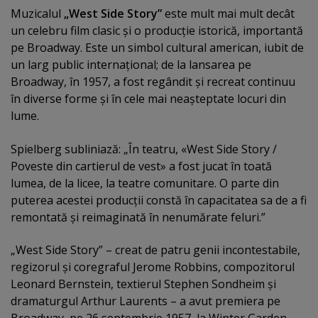
Muzicalul
„West Side Story”
este mult mai mult decât
un celebru film clasic şi o producţie istorică, importantă
pe Broadway. Este un simbol cultural american, iubit de
un larg public internaţional; de la lansarea pe
Broadway, în 1957, a fost regândit şi recreat continuu
în diverse forme şi în cele mai neaşteptate locuri din
lume.
Spielberg subliniază: „În teatru, «West Side Story /
Poveste din cartierul de vest» a fost jucat în toată
lumea, de la licee, la teatre comunitare. O parte din
puterea acestei producţii constă în capacitatea sa de a fi
remontată şi reimaginată în nenumărate feluri.”
„West Side Story” – creat de patru genii incontestabile,
regizorul şi coregraful Jerome Robbins, compozitorul
Leonard Bernstein, textierul Stephen Sondheim şi
dramaturgul Arthur Laurents – a avut premiera pe