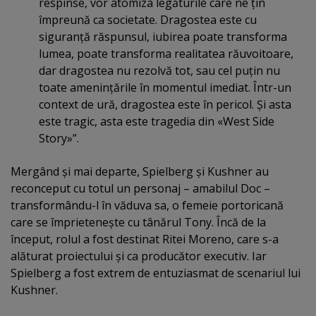
respinse, vor atomiza legăturile care ne ţin
împreună ca societate. Dragostea este cu
siguranţă răspunsul, iubirea poate transforma
lumea, poate transforma realitatea răuvoitoare,
dar dragostea nu rezolvă tot, sau cel puţin nu
toate ameninţările în momentul imediat. Într-un
context de ură, dragostea este în pericol. Şi asta
este tragic, asta este tragedia din «West Side
Story»”.
Mergând şi mai departe, Spielberg şi Kushner au
reconceput cu totul un personaj – amabilul Doc –
transformându-l în văduva sa, o femeie portoricană
care se împrieteneşte cu tânărul Tony. Încă de la
început, rolul a fost destinat Ritei Moreno, care s-a
alăturat proiectului şi ca producător executiv. Iar
Spielberg a fost extrem de entuziasmat de scenariul lui
Kushner.