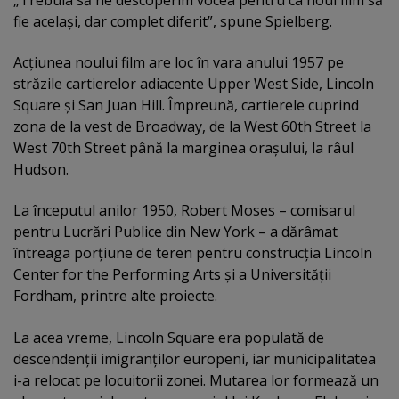
fie acelaşi, dar complet diferit”, spune Spielberg.
Acţiunea noului film are loc în vara anului 1957 pe
străzile cartierelor adiacente Upper West Side, Lincoln
Square şi San Juan Hill. Împreună, cartierele cuprind
zona de la vest de Broadway, de la West 60th Street la
West 70th Street până la marginea oraşului, la râul
Hudson.
La începutul anilor 1950, Robert Moses – comisarul
pentru Lucrări Publice din New York – a dărâmat
întreaga porţiune de teren pentru construcţia Lincoln
Center for the Performing Arts şi a Universităţii
Fordham, printre alte proiecte.
La acea vreme, Lincoln Square era populată de
descendenţii imigranţilor europeni, iar municipalitatea
i-a relocat pe locuitorii zonei. Mutarea lor formează un