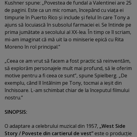
Kushner spune: „Povestea de fundal a Valentinei are 25
de pagini. Este ca un mic roman, începând cu viaţa ei
timpurie în Puerto Rico şi include şi felul în care Tony a
ajuns să locuiască în subsolul farmaciei ei. Se întinde pe
prima jumătate a secolului al XX-lea. În timp ce îl scriam,
mi-am imaginat că mă uit la o miniserie epică cu Rita
Moreno în rol principal.”
„Ceea ce am vrut să facem a fost practic să reinventăm,
să explorăm personajele mult mai profund, să le oferim
motive pentru a fi ceea ce sunt”, spune Spielberg. „De
exemplu, când îl întâlnim pe Tony, tocmai a ieşit din
închisoare. L-am schimbat chiar de la începutul filmului
nostru.”
SINOPSIS:
O adaptare a celebrului muzical din 1957,
„West Side
Story / Poveste din cartierul de vest”
este o producţie