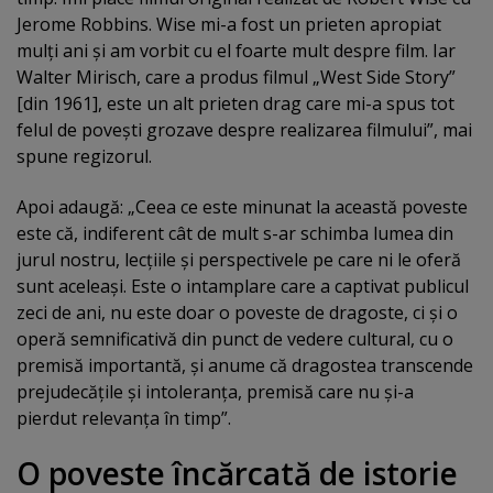
Jerome Robbins. Wise mi-a fost un prieten apropiat
mulţi ani şi am vorbit cu el foarte mult despre film. Iar
Walter Mirisch, care a produs filmul „West Side Story”
[din 1961], este un alt prieten drag care mi-a spus tot
felul de poveşti grozave despre realizarea filmului”, mai
spune regizorul.
Apoi adaugă: „Ceea ce este minunat la această poveste
este că, indiferent cât de mult s-ar schimba lumea din
jurul nostru, lecţiile şi perspectivele pe care ni le oferă
sunt aceleaşi. Este o intamplare care a captivat publicul
zeci de ani, nu este doar o poveste de dragoste, ci şi o
operă semnificativă din punct de vedere cultural, cu o
premisă importantă, şi anume că dragostea transcende
prejudecăţile şi intoleranţa, premisă care nu şi-a
pierdut relevanţa în timp”.
O poveste încărcată de istorie