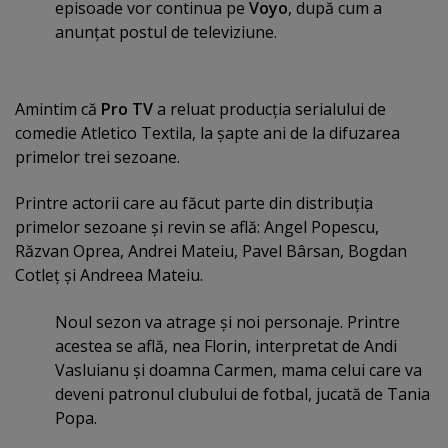
episoade vor continua pe
Voyo
, după cum a
anunţat postul de televiziune.
Amintim că
Pro TV
a reluat producţia serialului de
comedie Atletico Textila, la şapte ani de la difuzarea
primelor trei sezoane.
Printre actorii care au făcut parte din distribuţia
primelor sezoane şi revin se află: Angel Popescu,
Răzvan Oprea, Andrei Mateiu, Pavel Bârsan, Bogdan
Cotleţ şi Andreea Mateiu.
Noul sezon va atrage şi noi personaje. Printre
acestea se află, nea Florin, interpretat de Andi
Vasluianu şi doamna Carmen, mama celui care va
deveni patronul clubului de fotbal, jucată de Tania
Popa.