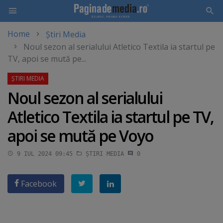
Home
Știri Media
Skip
Noul sezon al serialului Atletico Textila ia startul pe
to
TV, apoi se mută pe...
main
content
Noul sezon al serialului
Atletico Textila ia startul pe TV,
apoi se mută pe Voyo
9 IUL 2024 09:45
ȘTIRI MEDIA
0
Facebook