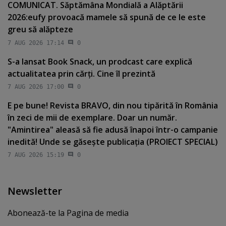
COMUNICAT. Săptămâna Mondială a Alăptării
2026:eufy provoacă mamele să spună de ce le este
greu să alăpteze
7 AUG 2026 17:14
0
S-a lansat Book Snack, un prodcast care explică
actualitatea prin cărţi. Cine îl prezintă
7 AUG 2026 17:00
0
E pe bune! Revista BRAVO, din nou tipărită în România
în zeci de mii de exemplare. Doar un număr.
"Amintirea" aleasă să fie adusă înapoi într-o campanie
inedită! Unde se găseşte publicaţia (PROIECT SPECIAL)
7 AUG 2026 15:19
0
Newsletter
Abonează-te la Pagina de media