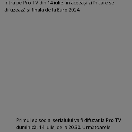
intra pe Pro TV din
14 iulie
, în aceeaşi zi în care se
difuzează şi
finala de la Euro
2024.
Primul episod al serialului va fi difuzat la
Pro TV
duminică
, 14 iulie, de la
20.30
. Următoarele