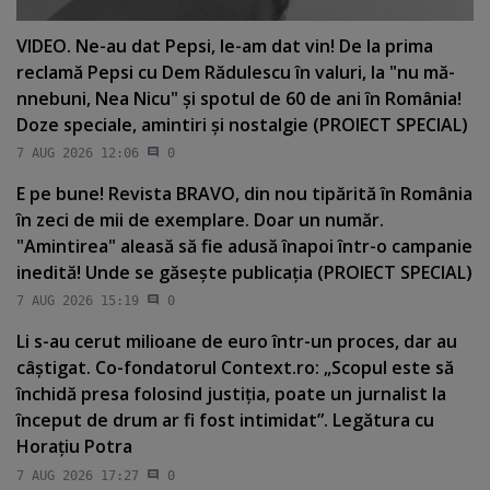
VIDEO. Ne-au dat Pepsi, le-am dat vin! De la prima
reclamă Pepsi cu Dem Rădulescu în valuri, la "nu mă-
nnebuni, Nea Nicu" şi spotul de 60 de ani în România!
Doze speciale, amintiri şi nostalgie (PROIECT SPECIAL)
7 AUG 2026 12:06
0
E pe bune! Revista BRAVO, din nou tipărită în România
în zeci de mii de exemplare. Doar un număr.
"Amintirea" aleasă să fie adusă înapoi într-o campanie
inedită! Unde se găseşte publicaţia (PROIECT SPECIAL)
7 AUG 2026 15:19
0
Li s-au cerut milioane de euro într-un proces, dar au
câştigat. Co-fondatorul Context.ro: „Scopul este să
închidă presa folosind justiţia, poate un jurnalist la
început de drum ar fi fost intimidat”. Legătura cu
Horaţiu Potra
7 AUG 2026 17:27
0