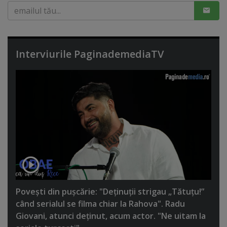
Interviurile PaginademediaTV
Poveşti din puşcărie: "Deţinuţii strigau „Tătuţu!”
când serialul se filma chiar la Rahova". Radu
Giovani, atunci deţinut, acum actor. "Ne uitam la