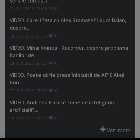
seriale turceşti"
21 IUL 2026 17:59
0
VIDEO. Care-i faza cu Alex Stamate? Laura Bălan,
despre...
18 IUL 2026 15:55
0
VIDEO. Mihai Voinea - Recorder, despre problema
banilor de...
18 IUN 2026 16:27
0
VIDEO. Poate să fie presa înlocuită de AI? E AI-ul
bun...
17 IUN 2026 17:27
0
VIDEO. Andreea Esca se teme de inteligenţa
artificială?...
10 IUN 2026 18:07
0
Vezi toate