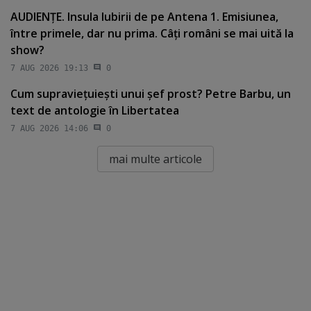
AUDIENŢE. Insula Iubirii de pe Antena 1. Emisiunea,
între primele, dar nu prima. Câţi români se mai uită la
show?
7 AUG 2026 19:13
0
Cum supravieţuieşti unui şef prost? Petre Barbu, un
text de antologie în Libertatea
7 AUG 2026 14:06
0
mai multe articole