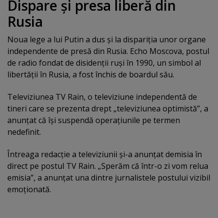
Dispare şi presa liberă din
Rusia
Noua lege a lui Putin a dus şi la dispariţia unor organe
independente de presă din Rusia. Echo Moscova, postul
de radio fondat de disidenţii ruşi în 1990, un simbol al
libertăţii în Rusia, a fost închis de boardul său.
Televiziunea TV Rain, o televiziune independentă de
tineri care se prezenta drept „televiziunea optimistă”, a
anunţat că îşi suspendă operaţiunile pe termen
nedefinit.
Întreaga redacţie a televiziunii şi-a anunţat demisia în
direct pe postul TV Rain. „Sperăm că într-o zi vom relua
emisia”, a anunţat una dintre jurnalistele postului vizibil
emoţionată.