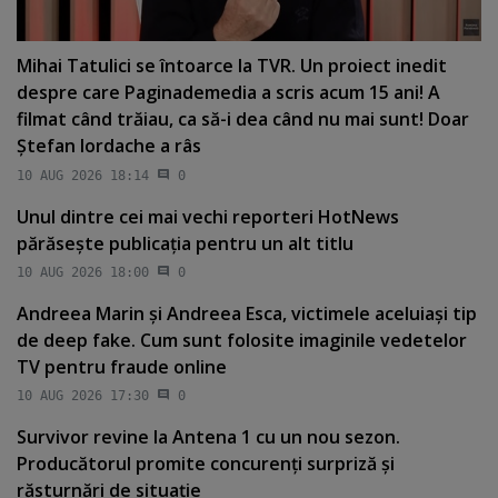
Mihai Tatulici se întoarce la TVR. Un proiect inedit
despre care Paginademedia a scris acum 15 ani! A
filmat când trăiau, ca să-i dea când nu mai sunt! Doar
Ştefan Iordache a râs
10 AUG 2026 18:14
0
Unul dintre cei mai vechi reporteri HotNews
părăseşte publicaţia pentru un alt titlu
10 AUG 2026 18:00
0
Andreea Marin şi Andreea Esca, victimele aceluiaşi tip
de deep fake. Cum sunt folosite imaginile vedetelor
TV pentru fraude online
10 AUG 2026 17:30
0
Survivor revine la Antena 1 cu un nou sezon.
Producătorul promite concurenţi surpriză şi
răsturnări de situaţie