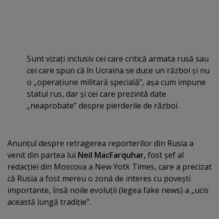
Sunt vizaţi inclusiv cei care critică armata rusă sau
cei care spun că în Ucraina se duce un război şi nu
o „operaţiune militară specială”, aşa cum impune
statul rus, dar şi cei care prezintă date
„neaprobate” despre pierderile de război.
Anunţul despre retragerea reporterilor din Rusia a
venit din partea lui
Neil MacFarquhar,
fost şef al
redacţiei din Moscova a New Yotk Times, care a precizat
că Rusia a fost mereu o zonă de interes cu poveşti
importante, însă noile evoluţii (legea fake news) a „ucis
această lungă tradiţie”.