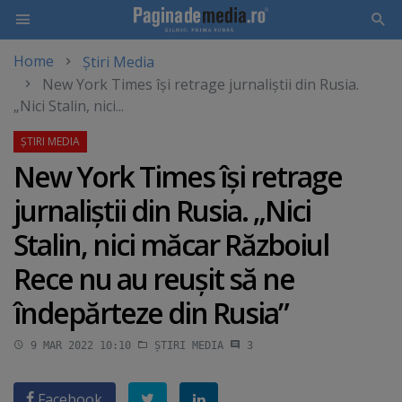
Home
Știri Media
Skip
New York Times îşi retrage jurnaliştii din Rusia.
to
„Nici Stalin, nici...
main
content
New York Times îşi retrage
jurnaliştii din Rusia. „Nici
Stalin, nici măcar Războiul
Rece nu au reuşit să ne
îndepărteze din Rusia”
9 MAR 2022 10:10
ȘTIRI MEDIA
3
Facebook