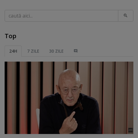
Caută
Top
24H
7 ZILE
30 ZILE