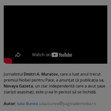
Jurnalistul
Dmitri A. Muratov,
care a luat anul trecut
premiul Nobel pentru Pace, a anunţat că publicaţia sa,
Novaya Gazeta
, un ziar independentă care a avut şase
ziarişti asasinaţi, este şi ea în pericol să se închidă.
Autor:
Iulia Bunea
iulia.bunea
paginademedia.ro