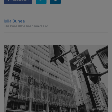
Iulia Bunea
iulia.bunea
paginademedia.ro