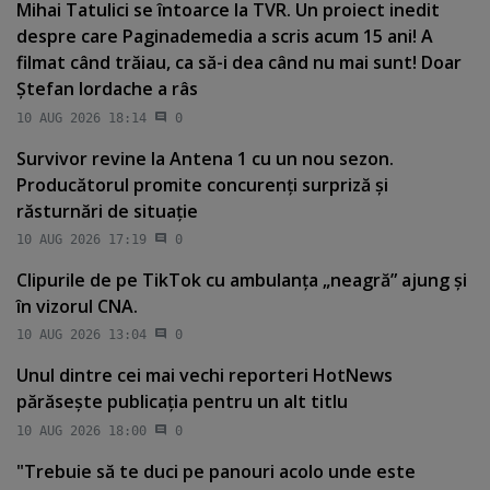
Mihai Tatulici se întoarce la TVR. Un proiect inedit
despre care Paginademedia a scris acum 15 ani! A
filmat când trăiau, ca să-i dea când nu mai sunt! Doar
Ştefan Iordache a râs
10 AUG 2026 18:14
0
Survivor revine la Antena 1 cu un nou sezon.
Producătorul promite concurenţi surpriză şi
răsturnări de situaţie
10 AUG 2026 17:19
0
Clipurile de pe TikTok cu ambulanţa „neagră” ajung şi
în vizorul CNA.
10 AUG 2026 13:04
0
Unul dintre cei mai vechi reporteri HotNews
părăseşte publicaţia pentru un alt titlu
10 AUG 2026 18:00
0
"Trebuie să te duci pe panouri acolo unde este