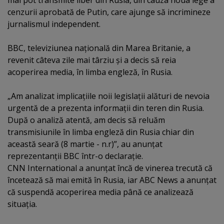
mai pot transmite liber din Rusia, din cauza noua lege a
cenzurii aprobată de Putin, care ajunge să incrimineze
jurnalismul independent.
BBC, televiziunea naţională din Marea Britanie, a
revenit câteva zile mai târziu şi a decis să reia
acoperirea media, în limba engleză, în Rusia.
„Am analizat implicaţiile noii legislaţii alături de nevoia
urgentă de a prezenta informaţii din teren din Rusia.
După o analiză atentă, am decis să reluăm
transmisiunile în limba engleză din Rusia chiar din
această seară (8 martie - n.r)”, au anunţat
reprezentanţii BBC într-o declaraţie.
CNN International a anunţat încă de vinerea trecută că
încetează să mai emită în Rusia, iar ABC News a anunţat
că suspendă acoperirea media până ce analizează
situaţia.