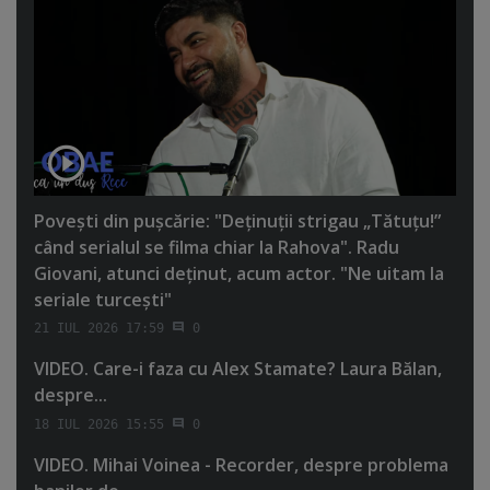
Poveşti din puşcărie: "Deţinuţii strigau „Tătuţu!”
când serialul se filma chiar la Rahova". Radu
Giovani, atunci deţinut, acum actor. "Ne uitam la
seriale turceşti"
21 IUL 2026 17:59
0
VIDEO. Care-i faza cu Alex Stamate? Laura Bălan,
despre...
18 IUL 2026 15:55
0
VIDEO. Mihai Voinea - Recorder, despre problema