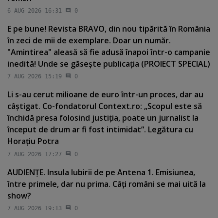
6 AUG 2026 16:31
0
E pe bune! Revista BRAVO, din nou tipărită în România
în zeci de mii de exemplare. Doar un număr.
"Amintirea" aleasă să fie adusă înapoi într-o campanie
inedită! Unde se găseşte publicaţia (PROIECT SPECIAL)
7 AUG 2026 15:19
0
Li s-au cerut milioane de euro într-un proces, dar au
câştigat. Co-fondatorul Context.ro: „Scopul este să
închidă presa folosind justiţia, poate un jurnalist la
început de drum ar fi fost intimidat”. Legătura cu
Horaţiu Potra
7 AUG 2026 17:27
0
AUDIENŢE. Insula Iubirii de pe Antena 1. Emisiunea,
între primele, dar nu prima. Câţi români se mai uită la
show?
7 AUG 2026 19:13
0