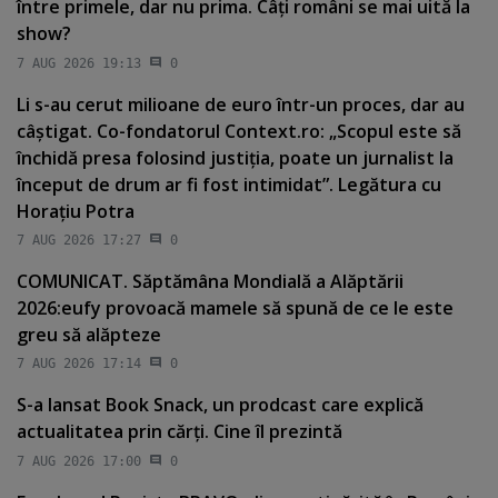
între primele, dar nu prima. Câţi români se mai uită la
show?
7 AUG 2026 19:13
0
Li s-au cerut milioane de euro într-un proces, dar au
câştigat. Co-fondatorul Context.ro: „Scopul este să
închidă presa folosind justiţia, poate un jurnalist la
început de drum ar fi fost intimidat”. Legătura cu
Horaţiu Potra
7 AUG 2026 17:27
0
COMUNICAT. Săptămâna Mondială a Alăptării
2026:eufy provoacă mamele să spună de ce le este
greu să alăpteze
7 AUG 2026 17:14
0
S-a lansat Book Snack, un prodcast care explică
actualitatea prin cărţi. Cine îl prezintă
7 AUG 2026 17:00
0