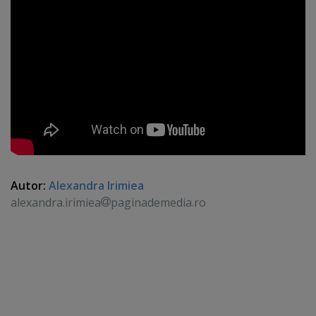
Autor:
Alexandra Irimiea
alexandra.irimiea
paginademedia.ro