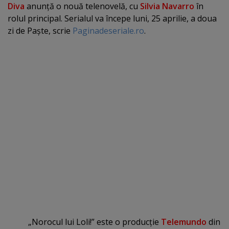
Diva
anunţă o nouă telenovelă, cu
Silvia Navarro
în
rolul principal. Serialul va începe luni, 25 aprilie, a doua
zi de Paşte, scrie
Paginadeseriale.ro
.
„Norocul lui Loli!” este o producţie
Telemundo
din