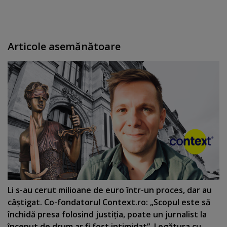
Articole asemănătoare
Li s-au cerut milioane de euro într-un proces, dar au
câştigat. Co-fondatorul Context.ro: „Scopul este să
închidă presa folosind justiţia, poate un jurnalist la
început de drum ar fi fost intimidat”. Legătura cu