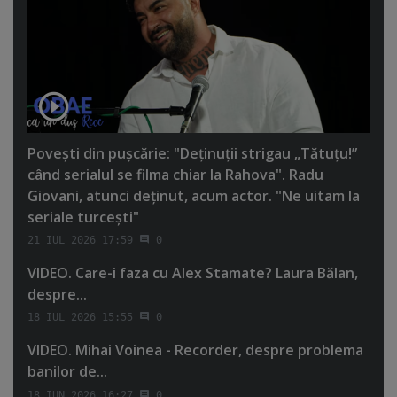
Poveşti din puşcărie: "Deţinuţii strigau „Tătuţu!”
când serialul se filma chiar la Rahova". Radu
Giovani, atunci deţinut, acum actor. "Ne uitam la
seriale turceşti"
21 IUL 2026 17:59
0
VIDEO. Care-i faza cu Alex Stamate? Laura Bălan,
despre...
18 IUL 2026 15:55
0
VIDEO. Mihai Voinea - Recorder, despre problema
banilor de...
18 IUN 2026 16:27
0