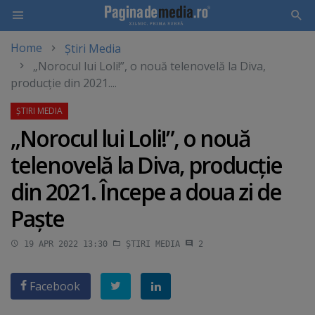
Home
Știri Media
Skip
„Norocul lui Loli!”, o nouă telenovelă la Diva,
to
producţie din 2021....
main
content
„Norocul lui Loli!”, o nouă
telenovelă la Diva, producţie
din 2021. Începe a doua zi de
Paşte
19 APR 2022 13:30
ȘTIRI MEDIA
2
Facebook