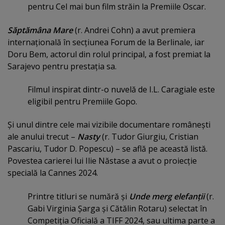
pentru Cel mai bun film străin la Premiile Oscar.
Săptămâna Mare
(r. Andrei Cohn) a avut premiera
internaţională în secţiunea Forum de la Berlinale, iar
Doru Bem, actorul din rolul principal, a fost premiat la
Sarajevo pentru prestaţia sa.
Filmul inspirat dintr-o nuvelă de I.L. Caragiale este
eligibil pentru Premiile Gopo.
Şi unul dintre cele mai vizibile documentare româneşti
ale anului trecut –
Nasty
(r. Tudor Giurgiu, Cristian
Pascariu, Tudor D. Popescu) – se află pe această listă.
Povestea carierei lui Ilie Năstase a avut o proiecţie
specială la Cannes 2024.
Printre titluri se numără şi
Unde merg elefanţii
(r.
Gabi Virginia Şarga şi Cătălin Rotaru) selectat în
Competiţia Oficială a TIFF 2024, sau ultima parte a