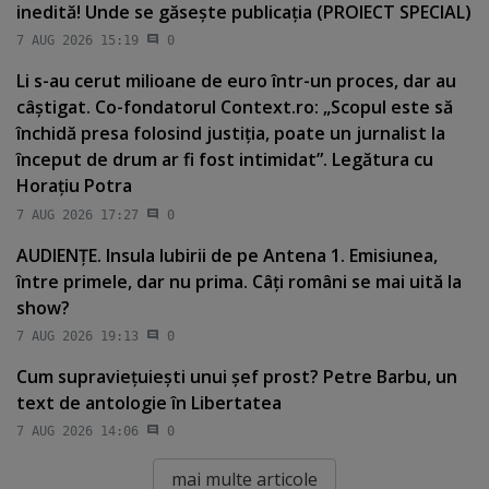
inedită! Unde se găseşte publicaţia (PROIECT SPECIAL)
7 AUG 2026 15:19
0
Li s-au cerut milioane de euro într-un proces, dar au
câştigat. Co-fondatorul Context.ro: „Scopul este să
închidă presa folosind justiţia, poate un jurnalist la
început de drum ar fi fost intimidat”. Legătura cu
Horaţiu Potra
7 AUG 2026 17:27
0
AUDIENŢE. Insula Iubirii de pe Antena 1. Emisiunea,
între primele, dar nu prima. Câţi români se mai uită la
show?
7 AUG 2026 19:13
0
Cum supravieţuieşti unui şef prost? Petre Barbu, un
text de antologie în Libertatea
7 AUG 2026 14:06
0
mai multe articole