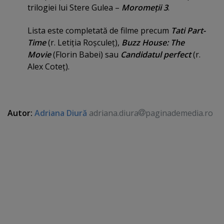
trilogiei lui Stere Gulea –
Moromeţii 3
.
Lista este completată de filme precum
Tati Part-
Time
(r. Letiţia Roşculeţ),
Buzz House: The
Movie
(Florin Babei) sau
Candidatul perfect
(r.
Alex Coteţ).
Autor:
Adriana Diură
adriana.diura
paginademedia.ro