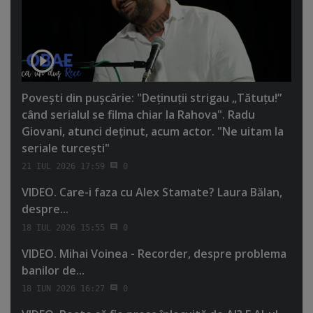
Poveşti din puşcărie: "Deţinuţii strigau „Tătuţu!”
când serialul se filma chiar la Rahova". Radu
Giovani, atunci deţinut, acum actor. "Ne uitam la
seriale turceşti"
21 IUL 2026 17:59
0
VIDEO. Care-i faza cu Alex Stamate? Laura Bălan,
despre...
18 IUL 2026 15:55
0
VIDEO. Mihai Voinea - Recorder, despre problema
banilor de...
18 IUN 2026 16:27
0