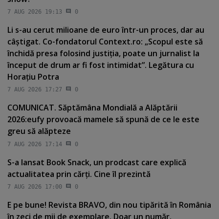
7 AUG 2026 19:13
0
Li s-au cerut milioane de euro într-un proces, dar au
câştigat. Co-fondatorul Context.ro: „Scopul este să
închidă presa folosind justiţia, poate un jurnalist la
început de drum ar fi fost intimidat”. Legătura cu
Horaţiu Potra
7 AUG 2026 17:27
0
COMUNICAT. Săptămâna Mondială a Alăptării
2026:eufy provoacă mamele să spună de ce le este
greu să alăpteze
7 AUG 2026 17:14
0
S-a lansat Book Snack, un prodcast care explică
actualitatea prin cărţi. Cine îl prezintă
7 AUG 2026 17:00
0
E pe bune! Revista BRAVO, din nou tipărită în România
în zeci de mii de exemplare. Doar un număr.