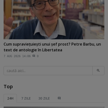
Cum supravieţuieşti unui şef prost? Petre Barbu, un
text de antologie în Libertatea
7 AUG 2026 14:06
0
Caută
Top
24H
7 ZILE
30 ZILE