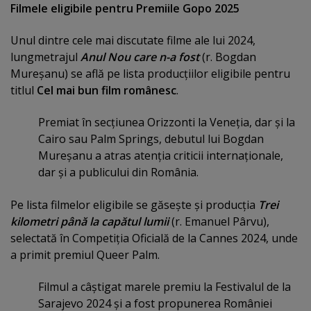
Filmele eligibile pentru Premiile Gopo 2025
Unul dintre cele mai discutate filme ale lui 2024,
lungmetrajul
Anul Nou care n-a fost
(r. Bogdan
Mureşanu) se află pe lista producţiilor eligibile pentru
titlul
Cel mai bun film românesc
.
Premiat în secţiunea Orizzonti la Veneţia, dar şi la
Cairo sau Palm Springs, debutul lui Bogdan
Mureşanu a atras atenţia criticii internaţionale,
dar şi a publicului din România.
Pe lista filmelor eligibile se găseşte şi producţia
Trei
kilometri până la capătul lumii
(r. Emanuel Pârvu),
selectată în Competiţia Oficială de la Cannes 2024, unde
a primit premiul Queer Palm.
Filmul a câştigat marele premiu la Festivalul de la
Sarajevo 2024 şi a fost propunerea României