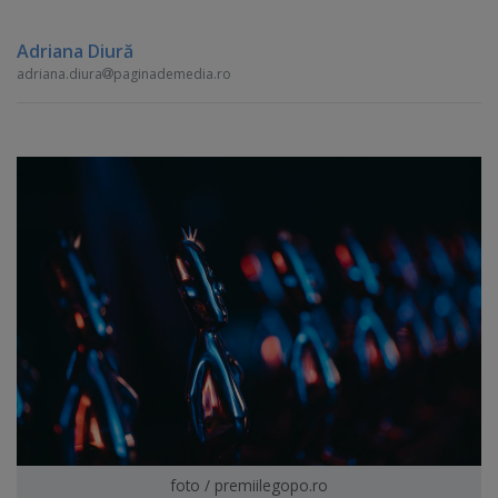
Adriana Diură
adriana.diura
paginademedia.ro
foto / premiilegopo.ro