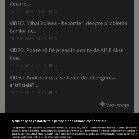
despre...
18 IUL 2026 15:55
0
VIDEO. Mihai Voinea - Recorder, despre problema
banilor de...
18 IUN 2026 16:27
0
VIDEO. Poate să fie presa înlocuită de AI? E AI-ul
bun...
17 IUN 2026 17:27
0
VIDEO. Andreea Esca se teme de inteligenţa
artificială?...
10 IUN 2026 18:07
0
Vezi toate
Nouă ne pasă ca datele tale personale să rămână confidențiale
Noi și partenerii noștri stocăm și/sau accesăm informații pe un dispozitiv, cum ar fi identificatori unici în cookie-uri pentru procesarea
datelor cu caracter personal. Puteți accepta sau gestiona preferințele dvs. făcând clic mai jos, inclusiv dreptul dvs. de a obiecta în
cazul în care este utilizat interesul legitim sau în orice moment pe pagina cu politica de confidențialitate. Aceste alegeri vor fi
PRIMA PAGINĂ
POLITICA DE COLECTARE ACORD COOKIE
raportate partenerilor noștri și nu vor afecta datele de navigare.