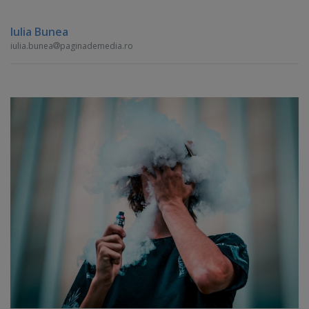
Iulia Bunea
iulia.bunea
paginademedia.ro