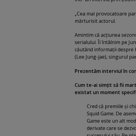
„Cea mai provocatoare parte
mărturisit actorul.
Amintim că acţiunea sezonul
serialului. Îl întâlnim pe Ju
căutând informaţii despre lo
(Lee Jung-jae), singurul par
Prezentăm interviul în co
Cum te-ai simţit să fii ma
existat un moment specific
Cred că premiile şi c
Squid Game. De asemen
Game este un alt mod
derivate care se dezv
succesului său. Pe pla