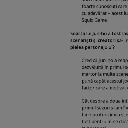
foarte cunoscuţi care
cu adevărat – acest l
Squid Game.
Soarta lui Jun-ho a fost l
scenarişti şi creatori să-l
pielea personajului?
Cred că Jun-ho a reap
dezvăluită în primul s
martor la multe scene
pună capăt acestui jo
factor care a motivat 
Cât despre a doua înt
primul sezon şi am în
bine profunzimea şi e
fost pentru mine dacă 