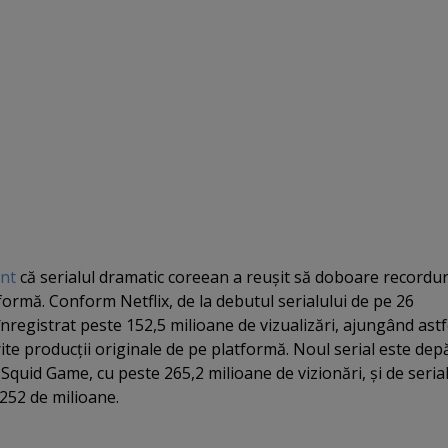
ent
că serialul dramatic coreean a reuşit să doboare recordur
formă. Conform Netflix, de la debutul serialului de pe 26
înregistrat peste 152,5 milioane de vizualizări, ajungând astf
te producţii originale de pe platformă. Noul serial este depă
quid Game, cu peste 265,2 milioane de vizionări, şi de seria
252 de milioane.