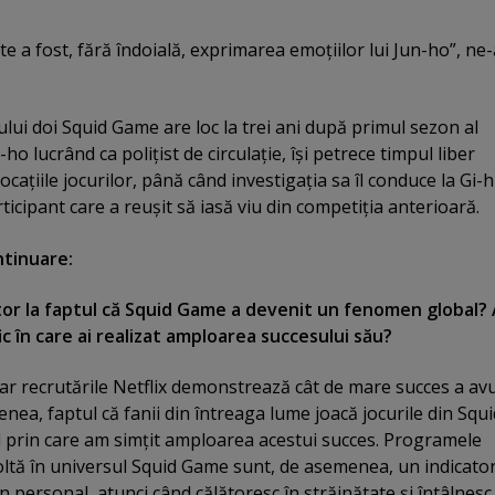
 a fost, fără îndoială, exprimarea emoţiilor lui Jun-ho”, ne-
ui doi Squid Game are loc la trei ani după primul sezon al
n-ho lucrând ca poliţist de circulaţie, îşi petrece timpul liber
caţiile jocurilor, până când investigaţia sa îl conduce la Gi-
ticipant care a reuşit să iasă viu din competiţia anterioară.
ntinuare:
rtor la faptul că Squid Game a devenit un fenomen global?
 în care ai realizat amploarea succesului său?
hiar recrutările Netflix demonstrează cât de mare succes a av
ea, faptul că fanii din întreaga lume joacă jocurile din Squi
 prin care am simţit amploarea acestui succes. Programele
oltă în universul Squid Game sunt, de asemenea, un indicator
n personal, atunci când călătoresc în străinătate şi întâlnesc