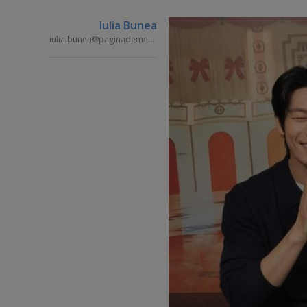
Iulia Bunea
iulia.bunea
paginademedia.ro