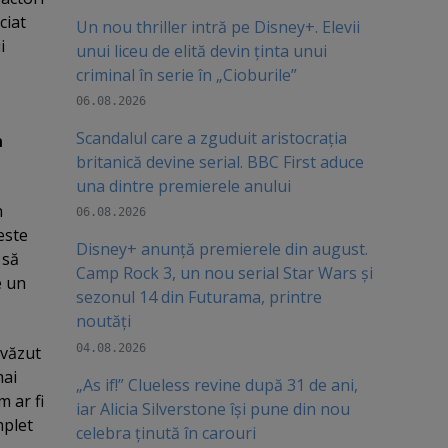
ciat
Un nou thriller intră pe Disney+. Elevii
i
unui liceu de elită devin ținta unui
criminal în serie în „Cioburile”
06.08.2026
Scandalul care a zguduit aristocrația
n
britanică devine serial. BBC First aduce
una dintre premierele anului
n
06.08.2026
este
Disney+ anunță premierele din august.
 să
Camp Rock 3, un nou serial Star Wars și
e un
sezonul 14 din Futurama, printre
noutăți
04.08.2026
evăzut
mai
„As if!” Clueless revine după 31 de ani,
 ar fi
iar Alicia Silverstone își pune din nou
mplet
celebra ținută în carouri