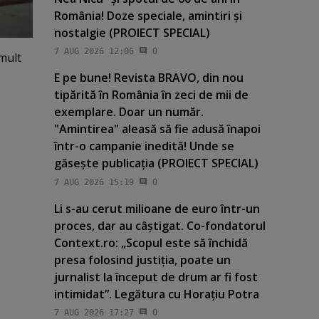
România! Doze speciale, amintiri şi
nostalgie (PROIECT SPECIAL)
7 AUG 2026 12:06
0
mult
E pe bune! Revista BRAVO, din nou
tipărită în România în zeci de mii de
exemplare. Doar un număr.
"Amintirea" aleasă să fie adusă înapoi
într-o campanie inedită! Unde se
găseşte publicaţia (PROIECT SPECIAL)
7 AUG 2026 15:19
0
Li s-au cerut milioane de euro într-un
proces, dar au câştigat. Co-fondatorul
Context.ro: „Scopul este să închidă
presa folosind justiţia, poate un
jurnalist la început de drum ar fi fost
intimidat”. Legătura cu Horaţiu Potra
7 AUG 2026 17:27
0