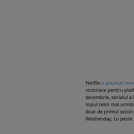
Netflix
a anunţat rec
vizionare pentru plat
decembrie, serialul a 
topul celor mai urmări
doar de primul sezon S
Wednesday, cu peste 