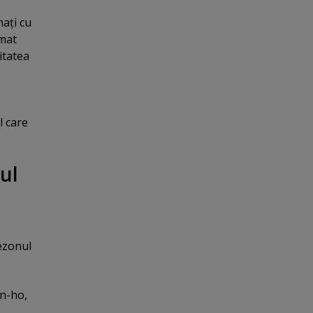
maţi cu
rmat
itatea
l care
ul
sezonul
un-ho,