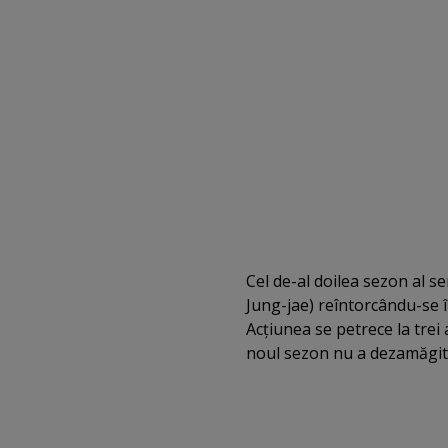
Cel de-al doilea sezon al s
Jung-jae) reîntorcându-se î
Acţiunea se petrece la trei
noul sezon nu a dezamăgit