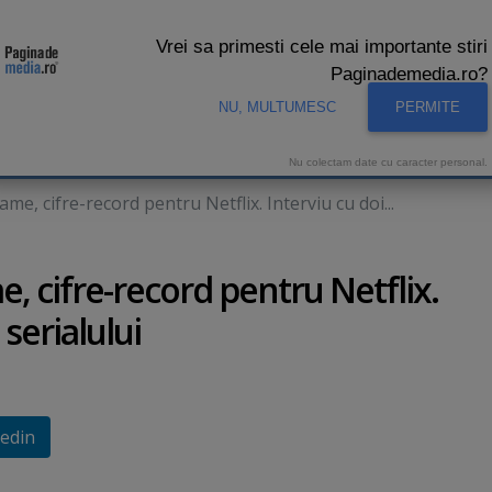
Vrei sa primesti cele mai importante stiri
Paginademedia.ro?
NU, MULTUMESC
PERMITE
CNA
INTERVIURI VIDEO
STUDIO VIDEO
AUDIENTE 
Nu colectam date cu caracter personal.
me, cifre-record pentru Netflix. Interviu cu doi...
, cifre-record pentru Netflix.
 serialului
edin