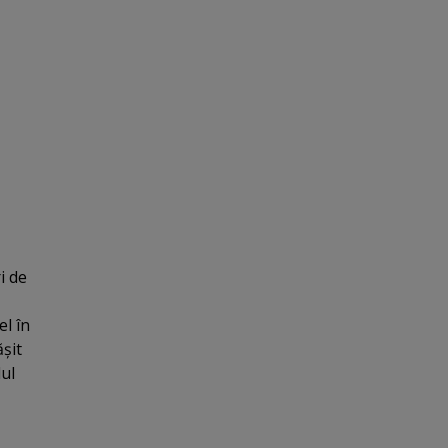
i de
el în
şit
lul