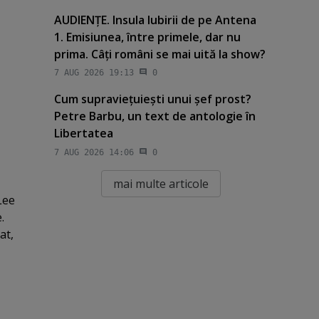
AUDIENŢE. Insula Iubirii de pe Antena
1. Emisiunea, între primele, dar nu
prima. Câţi români se mai uită la show?
7 AUG 2026 19:13
0
Cum supravieţuieşti unui şef prost?
Petre Barbu, un text de antologie în
Libertatea
7 AUG 2026 14:06
0
mai multe articole
Lee
.
at,