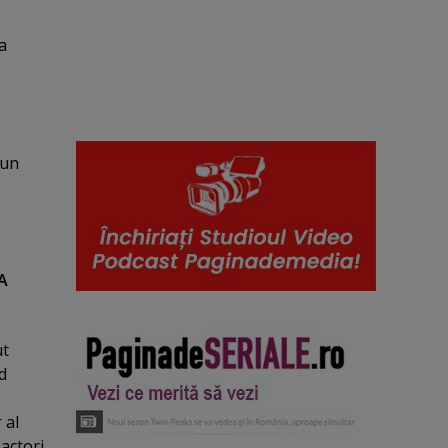
a
hun
 A
ut
d
 al
 actori