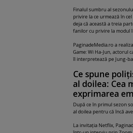
Finalul sumbru al sezonului
privire la ce urmează în cel 
deja că această a treia part
fanilor cu privire la modul 
PaginadeMedia.ro a realizat,
Game: Wi Ha-Jun, actorul ca
îl interpretează pe Jung-ba
Ce spune poliţ
al doilea: Cea 
exprimarea emo
După ce în primul sezon soa
al doilea pentru că încă av
La invitaţia Netflix, Pagin
într-un interviu prin Zoom.