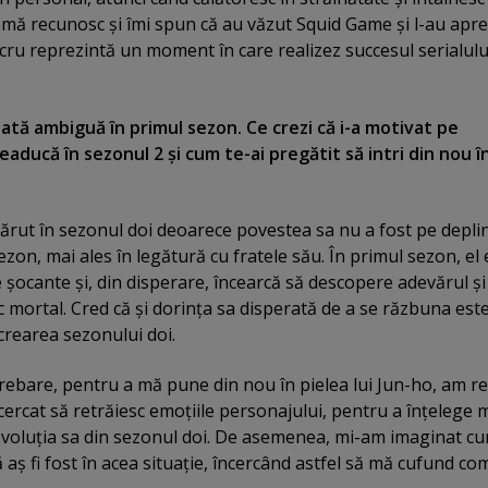
 mă recunosc şi îmi spun că au văzut Squid Game şi l-au apre
ucru reprezintă un moment în care realizez succesul serialulu
ăsată ambiguă în primul sezon. Ce crezi că i-a motivat pe
 readucă în sezonul 2 şi cum te-ai pregătit să intri din nou î
ărut în sezonul doi deoarece povestea sa nu a fost pe depli
ezon, mai ales în legătură cu fratele său. În primul sezon, el 
 şocante şi, din disperare, încearcă să descopere adevărul şi
c mortal. Cred că şi dorinţa sa disperată de a se răzbuna est
crearea sezonului doi.
rebare, pentru a mă pune din nou în pielea lui Jun-ho, am r
cercat să retrăiesc emoţiile personajului, pentru a înţelege 
voluţia sa din sezonul doi. De asemenea, mi-am imaginat cum
aş fi fost în acea situaţie, încercând astfel să mă cufund co