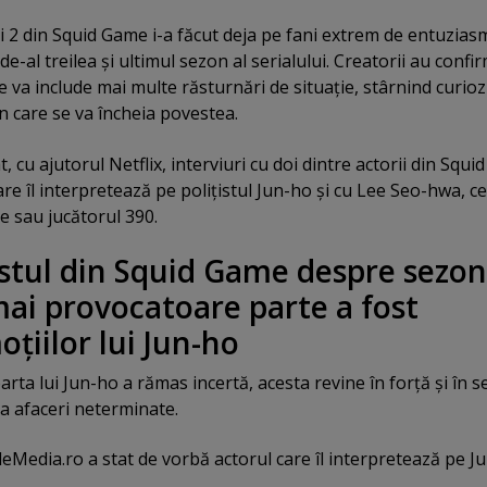
 2 din Squid Game i-a făcut deja pe fani extrem de entuzias
de-al treilea şi ultimul sezon al serialului. Creatorii au confi
e va include mai multe răsturnări de situaţie, stârnind curioz
în care se va încheia povestea.
 cu ajutorul Netflix, interviuri cu doi dintre actorii din Squid
re îl interpretează pe poliţistul Jun-ho şi cu Lee Seo-hwa, ce
e sau jucătorul 390.
istul din Squid Game despre sezon
mai provocatoare parte a fost
ţiilor lui Jun-ho
rta lui Jun-ho a rămas incertă, acesta revine în forţă şi în 
ea afaceri neterminate.
adeMedia.ro a stat de vorbă actorul care îl interpretează pe J