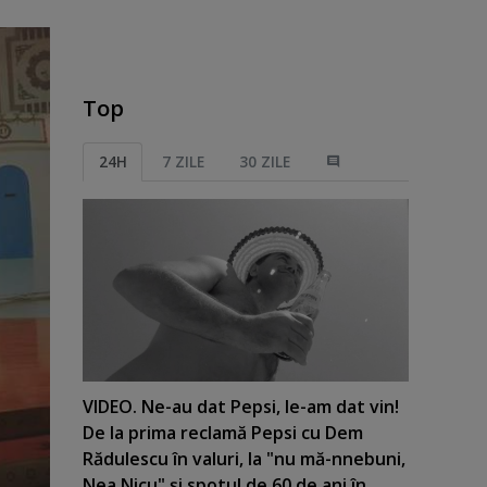
Top
24H
7 ZILE
30 ZILE
VIDEO. Ne-au dat Pepsi, le-am dat vin!
De la prima reclamă Pepsi cu Dem
Rădulescu în valuri, la "nu mă-nnebuni,
Nea Nicu" şi spotul de 60 de ani în