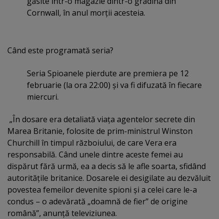
găsite într-o magazie dintr-o grădină din
Cornwall, în anul morţii acesteia.
Când este programată seria?
Seria Spioanele pierdute are premiera pe 12
februarie (la ora 22:00) şi va fi difuzată în fiecare
miercuri.
„În dosare era detaliată viaţa agentelor secrete din
Marea Britanie, folosite de prim-ministrul Winston
Churchill în timpul războiului, de care Vera era
responsabilă. Când unele dintre aceste femei au
dispărut fără urmă, ea a decis să le afle soarta, sfidând
autorităţile britanice. Dosarele ei desigilate au dezvăluit
povestea femeilor devenite spioni şi a celei care le-a
condus – o adevărată „doamnă de fier” de origine
română”, anunţă televiziunea.