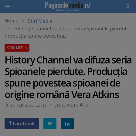
Home
Știri Media
Skip
History Channel va difuza seria Spioanele pierdute.
to
Producţia spune povestea...
main
content
History Channel va difuza seria
Spioanele pierdute. Producţia
spune povestea spioanei de
origine română Vera Atkins
10 FEB 2025 11:12
ȘTIRI MEDIA
0
Facebook