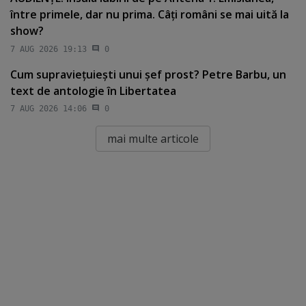
între primele, dar nu prima. Câţi români se mai uită la
show?
7 AUG 2026 19:13
0
Cum supravieţuieşti unui şef prost? Petre Barbu, un
text de antologie în Libertatea
7 AUG 2026 14:06
0
mai multe articole