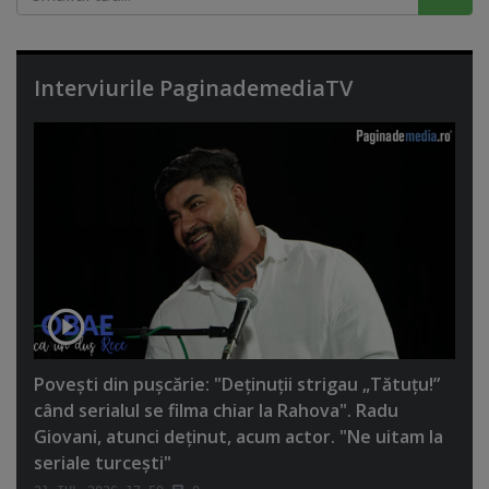
Interviurile PaginademediaTV
Poveşti din puşcărie: "Deţinuţii strigau „Tătuţu!”
când serialul se filma chiar la Rahova". Radu
Giovani, atunci deţinut, acum actor. "Ne uitam la
seriale turceşti"