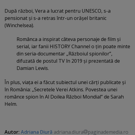
După război, Vera a lucrat pentru UNESCO, s-a
pensionat şi s-a retras într-un orăşel britanic
(Winchelsea).
Românca a inspirat câteva personaje de film şi
serial, iar fanii HISTORY Channel o ţin poate minte
din seria-documentar „Războiul spionilor”,
difuzată de postul TV în 2019 şi prezentată de
Damian Lewis.
În plus, viaţa ei a făcut subiectul unei cărţi publicate şi
în România: „Secretele Verei Atkins. Povestea unei
românce spion în Al Doilea Război Mondial” de Sarah
Helm.
Autor:
Adriana Diură
adriana.diura
paginademedia.ro