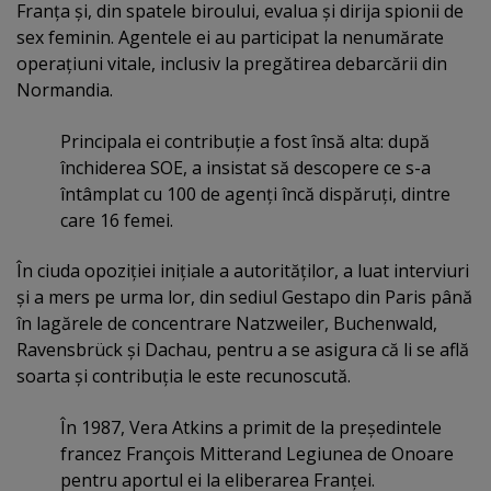
Franţa şi, din spatele biroului, evalua şi dirija spionii de
sex feminin. Agentele ei au participat la nenumărate
operaţiuni vitale, inclusiv la pregătirea debarcării din
Normandia.
Principala ei contribuţie a fost însă alta: după
închiderea SOE, a insistat să descopere ce s-a
întâmplat cu 100 de agenţi încă dispăruţi, dintre
care 16 femei.
În ciuda opoziţiei iniţiale a autorităţilor, a luat interviuri
şi a mers pe urma lor, din sediul Gestapo din Paris până
în lagărele de concentrare Natzweiler, Buchenwald,
Ravensbrück şi Dachau, pentru a se asigura că li se află
soarta şi contribuţia le este recunoscută.
În 1987, Vera Atkins a primit de la preşedintele
francez François Mitterand Legiunea de Onoare
pentru aportul ei la eliberarea Franţei.