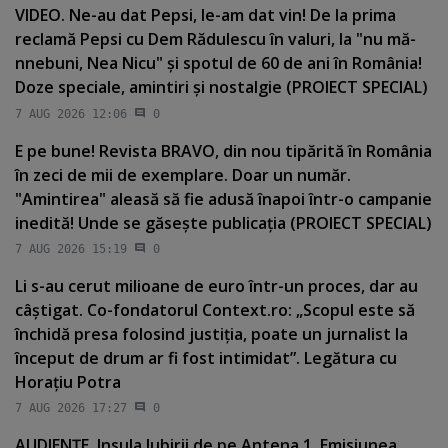
VIDEO. Ne-au dat Pepsi, le-am dat vin! De la prima
reclamă Pepsi cu Dem Rădulescu în valuri, la "nu mă-
nnebuni, Nea Nicu" şi spotul de 60 de ani în România!
Doze speciale, amintiri şi nostalgie (PROIECT SPECIAL)
7 AUG 2026 12:06
0
E pe bune! Revista BRAVO, din nou tipărită în România
în zeci de mii de exemplare. Doar un număr.
"Amintirea" aleasă să fie adusă înapoi într-o campanie
inedită! Unde se găseşte publicaţia (PROIECT SPECIAL)
7 AUG 2026 15:19
0
Li s-au cerut milioane de euro într-un proces, dar au
câştigat. Co-fondatorul Context.ro: „Scopul este să
închidă presa folosind justiţia, poate un jurnalist la
început de drum ar fi fost intimidat”. Legătura cu
Horaţiu Potra
7 AUG 2026 17:27
0
AUDIENŢE. Insula Iubirii de pe Antena 1. Emisiunea,