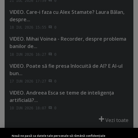
21 IUL 2026 17:59
0
VIDEO. Care-i faza cu Alex Stamate? Laura Bălan,
despre...
18 IUL 2026 15:55
0
VIDEO. Mihai Voinea - Recorder, despre problema
banilor de...
18 IUN 2026 16:27
0
VIDEO. Poate să fie presa înlocuită de AI? E AI-ul
bun...
17 IUN 2026 17:27
0
VIDEO. Andreea Esca se teme de inteligenţa
artificială?...
10 IUN 2026 18:07
0
Vezi toate
Nouă ne pasă ca datele tale personale să rămână confidențiale