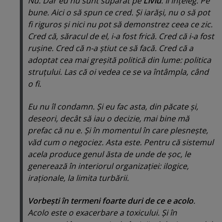
Nu. Dar eu nu sunt supărat pe
Liviu
. Îl înţeleg. Pe
bune. Aici o să spun ce cred. Şi iarăşi, nu o să pot
fi riguros şi nici nu pot să demonstrez ceea ce zic.
Cred că, săracul de el, i-a fost frică. Cred că i-a fost
ruşine. Cred că n-a ştiut ce să facă. Cred că a
adoptat cea mai greşită politică din lume: politica
struţului. Las că oi vedea ce se va întâmpla, când
o fi.
Eu nu îl condamn. Şi eu fac asta, din păcate şi,
deseori, decât să iau o decizie, mai bine mă
prefac că nu e. Şi în momentul în care plesneşte,
văd cum o negociez. Asta este. Pentru că sistemul
acela produce genul ăsta de unde de şoc, le
generează în interiorul organizaţiei: ilogice,
iraţionale, la limita turbării.
Vorbeşti în termeni foarte duri de ce e acolo
.
Acolo este o exacerbare a toxicului. Şi în