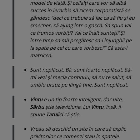
model de viaţă. Şi ceilalţi care vor să aibă
succes în ierarhia să zicem corporatistă se
gândesc “
deci ce trebuie să fac ca să fiu şi eu
şmecher, să ajung într-o gaşcă. Să spun vai
ce frumos vorbiţi? Vai ce înalt sunteţi? Şi
între timp să mă pregătesc să-l înjunghii pe
la spate pe cel cu care vorbesc?
” Că asta-i
matricea.
Sunt neplăcut. Bă, sunt foarte neplăcut. Să-
mi vezi şi mecla continuu, să nu te salut, să
umblu ursuz pe lângă tine. Sunt neplăcut.
Vîntu
e un tip foarte inteligent, dar uite,
Sârbu
ştie televiziune. Lui
Vîntu
, însă, îi
spune
Tatulici
că ştie.
Vreau să deschid un site în care să explic
privitorilor ce comenzi stau în spatele