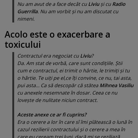
Nu am avut de a face decât cu
Liviu
şi cu
Radio
Guerrilla
. Nu am vorbit şi nu am discutat cu
nimeni.
Acolo este o exacerbare a
toxicului
Contractul era negociat cu
Liviu
?
Da. Am stat de vorbă, care sunt condiţiile. Ştii
cum e contractul, ei trimit o hârtie, le trimiţi şi tu
o hârtie. Te uiţi pe el,ce îţi convine, ce nu, tai asta,
pui asta… Ca să descopăr că stătea
Mihnea Vasiliu
cu anexele nesemnate în dosar. Ceea ce nu
loveşte de nulitate niciun contract.
Aceste anexe ce ar fi cuprins?
Era o cerere a lor în care sî îmi plătească o lună în
cazul rezilierii contractului şi o cerere a mea în
care eu ceream trei luni, dacă mi se reziliază