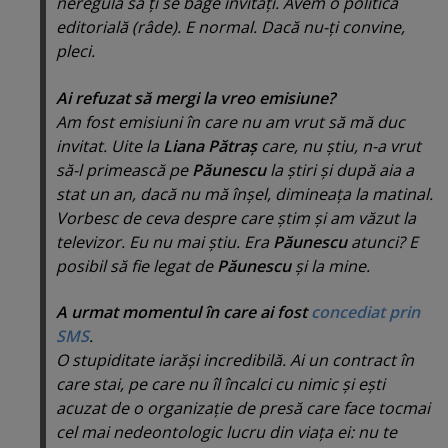
neregulă să ţi se bage invitaţi. Avem o politică
editorială (
râde
). E normal. Dacă nu-ţi convine,
pleci.
Ai refuzat să mergi la vreo emisiune?
Am fost emisiuni în care nu am vrut să mă duc
invitat. Uite la
Liana Pătraş
care, nu ştiu, n-a vrut
să-l primească pe
Păunescu
la ştiri şi după aia a
stat un an, dacă nu mă înşel, dimineaţa la matinal.
Vorbesc de ceva despre care ştim şi am văzut la
televizor. Eu nu mai ştiu. Era
Păunescu
atunci? E
posibil să fie legat de
Păunescu
şi la mine.
A urmat momentul în care ai fost
concediat prin
SMS
.
O stupiditate iarăşi incredibilă. Ai un contract în
care stai, pe care nu îl încalci cu nimic şi eşti
acuzat de o organizaţie de presă care face tocmai
cel mai nedeontologic lucru din viaţa ei: nu te