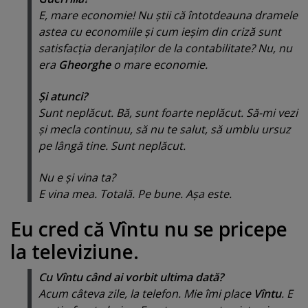
E, mare economie! Nu ştii că întotdeauna dramele
astea cu economiile şi cum ieşim din criză sunt
satisfacţia deranjaţilor de la contabilitate? Nu, nu
era
Gheorghe
o mare economie.
Şi atunci?
Sunt neplăcut. Bă, sunt foarte neplăcut. Să-mi vezi
şi mecla continuu, să nu te salut, să umblu ursuz
pe lângă tine. Sunt neplăcut.
Nu e şi vina ta?
E vina mea. Totală. Pe bune. Aşa este.
Eu cred că Vîntu nu se pricepe
la televiziune.
Cu Vîntu când ai vorbit ultima dată?
Acum câteva zile, la telefon. Mie îmi place
Vîntu
. E