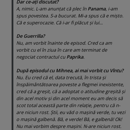
Dar ce-aţi discutat?
A, nimic. L-am anunţat că plec în
Panama
, i-am
spus povestea. S-a bucurat. Mi-a spus că e mişto.
Că e superocazie. Că i-ar fi plăcut şi lui...
De
Guerrilla?
Nu, am vorbit înainte de episod. Cred ca am
vorbit cu el în ziua în care am terminat de
negociat contractul cu
Paprika
.
După episodul cu Mihnea, ai mai vorbit cu Vîntu?
Nu. Eu cred că el, data trecută, în trista şi
înspăimântătoarea poveste a flegmei inexistente,
cred că a greşit, că a adoptat o atitudine greşită şi
din acel motiv şi din acel moment eu am decis să
scot total această parte din relaţie, pentru că n-
are niciun rost. Ştii, eu văd o maşină verde, tu vezi
o maşină galbenă. Bă, e verde! Bă, e galbenă! Ok!
Nu mai vorbim despre maşini. N-are niciun rost.