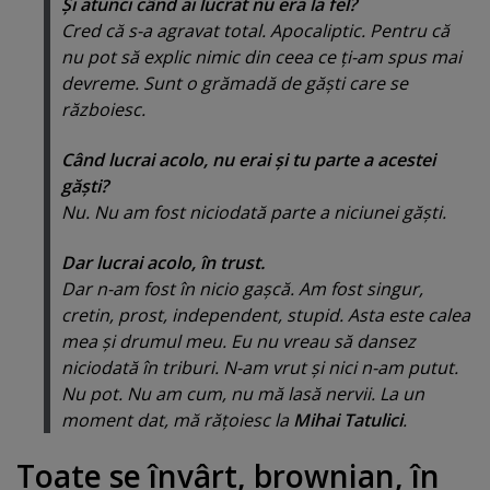
Şi atunci când ai lucrat nu era la fel?
Cred că s-a agravat total. Apocaliptic. Pentru că
nu pot să explic nimic din ceea ce ţi-am spus mai
devreme. Sunt o grămadă de găşti care se
războiesc.
Când lucrai acolo, nu erai şi tu parte a acestei
găşti?
Nu. Nu am fost niciodată parte a niciunei găşti.
Dar lucrai acolo, în trust.
Dar n-am fost în nicio gaşcă. Am fost singur,
cretin, prost, independent, stupid. Asta este calea
mea şi drumul meu. Eu nu vreau să dansez
niciodată în triburi. N-am vrut şi nici n-am putut.
Nu pot. Nu am cum, nu mă lasă nervii. La un
moment dat, mă răţoiesc la
Mihai Tatulici
.
Toate se învârt, brownian, în