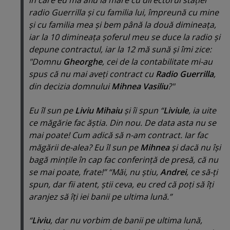
în care eu mă aflu la mare cu directorul staţiei
radio Guerrilla şi cu familia lui, împreună cu mine
şi cu familia mea şi bem până la două dimineaţa,
iar la 10 dimineaţa şoferul meu se duce la radio şi
depune contractul, iar la 12 mă sună şi îmi zice:
"Domnu
Gheorghe
, cei de la contabilitate mi-au
spus că nu mai aveţi contract cu
Radio Guerrilla
,
din decizia domnului
Mihnea Vasiliu
?"
Eu îl sun pe
Liviu Mihaiu
şi îi spun “
Liviule
, ia uite
ce măgărie fac ăştia. Din nou. De data asta nu se
mai poate! Cum adică să n-am contract. Iar fac
măgării de-alea? Eu îl sun pe
Mihnea
şi dacă nu îşi
bagă minţile în cap fac conferinţă de presă, că nu
se mai poate, frate
!” “
Măi, nu ştiu,
Andrei
, ce să-ţi
spun, dar fii atent, ştii ceva, eu cred că poţi să îţi
aranjez să îţi iei banii pe ultima lună.
”
“
Liviu
, dar nu vorbim de banii pe ultima lună,