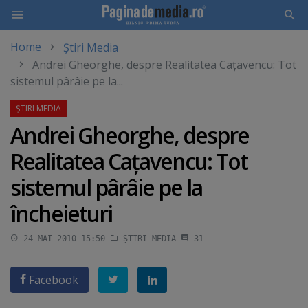
Home
Știri Media
Skip
Andrei Gheorghe, despre Realitatea Caţavencu: Tot
to
sistemul pârâie pe la...
main
content
Andrei Gheorghe, despre
Realitatea Caţavencu: Tot
sistemul pârâie pe la
încheieturi
24 MAI 2010 15:50
ȘTIRI MEDIA
31
Facebook