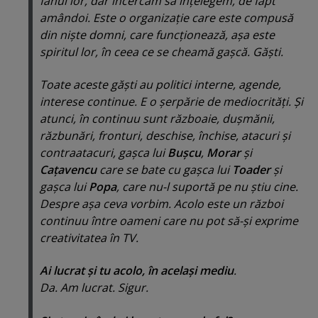
fanul lor, dar încercăm să înţelegem, de fapt
amândoi. Este o organizaţie care este compusă
din nişte domni, care funcţionează, aşa este
spiritul lor, în ceea ce se cheamă gaşcă. Găşti.
Toate aceste găşti au politici interne, agende,
interese continue. E o şerpărie de mediocrităţi. Şi
atunci, în continuu sunt războaie, duşmănii,
răzbunări, fronturi, deschise, închise, atacuri şi
contraatacuri, gaşca lui
Buşcu
,
Morar
şi
Caţavencu
care se bate cu gaşca lui
Toader
şi
gaşca lui
Popa
, care nu-l suportă pe nu ştiu cine.
Despre aşa ceva vorbim. Acolo este un război
continuu între oameni care nu pot să-şi exprime
creativitatea în TV.
Ai lucrat şi tu acolo, în acelaşi mediu
.
Da. Am lucrat. Sigur.