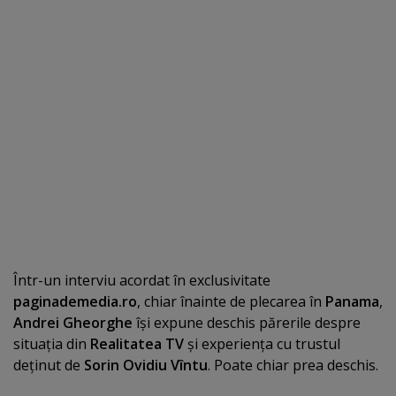
Într-un interviu acordat în exclusivitate
paginademedia.ro
, chiar înainte de plecarea în
Panama
,
Andrei Gheorghe
îşi expune deschis părerile despre
situaţia din
Realitatea TV
şi experienţa cu trustul
deţinut de
Sorin Ovidiu Vîntu
. Poate chiar prea deschis.