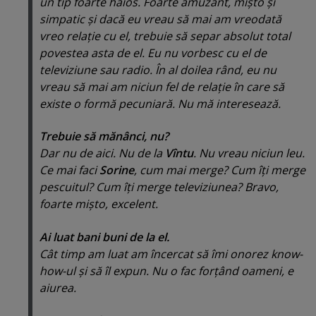
un tip foarte haios. Foarte amuzant, mişto şi
simpatic şi dacă eu vreau să mai am vreodată
vreo relaţie cu el, trebuie să separ absolut total
povestea asta de el. Eu nu vorbesc cu el de
televiziune sau radio. În al doilea rând, eu nu
vreau să mai am niciun fel de relaţie în care să
existe o formă pecuniară. Nu mă interesează.
Trebuie să mănânci, nu?
Dar nu de aici. Nu de la
Vîntu
. Nu vreau niciun leu.
Ce mai faci
Sorine
, cum mai merge? Cum îţi merge
pescuitul? Cum îţi merge televiziunea? Bravo,
foarte mişto, excelent.
Ai luat bani buni de la el.
Cât timp am luat am încercat să îmi onorez
know-
how
-ul şi să îl expun. Nu o fac forţând oameni, e
aiurea.