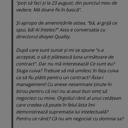
“
poţi să faci şi la 23 august, din punctul meu de
vedere. Mă doare fix în bască
”.
Şi apropo de ameninţările astea, “
bă, ai grijă ce
spui, bă! Ai înţeles?
” Asta e conversaţia cu
directorul diviyiei
Quality
.
După care sunt sunat şi mi se spune “
s-a
acceptat, o să-ţi plătească luna următoare de
contract
”. Dar nu mă interesează! Ce sunt eu?
Sluga cuiva? Trebuie să mă umilesc în faţa cuiva
ca să fiu plătit pentru un contract? Ăsta-i
management! Cu anexe nesemnate ţinute în
birou pentru că nici nu ai avut bun simţ să
negociezi cu mine. Orgoliul rănit al unui cetăţean
care credea că poate în felul ăsta îmi
demonstrează supremaţia lui intelectuală?
Pentru ce rănit? Că nu am negociat cu domnia sa?