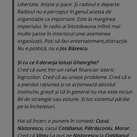
Libertate, linişte şi pace. Şi radioul e departe.
Radioul nu e perceput în genul acesta de
organizaţie ca important. Este la marginea
imperiului. În radio ai întotdeauna infinit mai
multe şanse în interiorul unei asemenea
organizaţii. Poţi să faci entertainment,distracţie.
Nu e politică, nu e
Jos Băsescu
.
Şi cu ce îi deranja totuşi Gheorghe?
Cred că sunt într-un rahat financiar isteric
îngrozitor. Cred că au uriaşe probleme. Cred că s-
a pierdut raţiunea şi se acţionează absolut
instinctiv, greşit şi că în general nu mai este niciun
fel de strategie sau viziune. Şi tot sistemul pârâie
pe la încheieturi.
Hai să încerc o punere în context:
Cucui
,
Nistorescu
, cazul
Cotidianul
,
Pătrăşconiu
,
Morar
.
Cred că
Vîntu
l-a pus pe
Nistorescu
la
Cotidianul