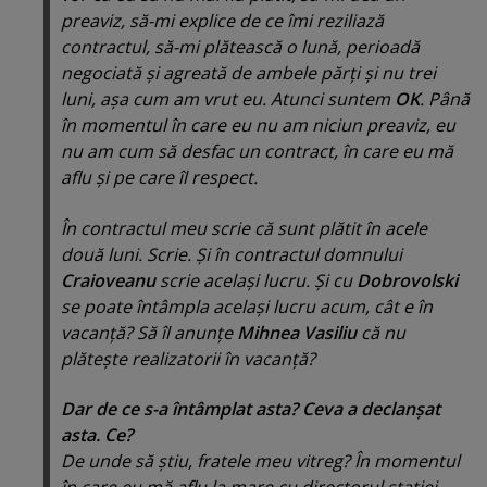
preaviz, să-mi explice de ce îmi reziliază
contractul, să-mi plătească o lună, perioadă
negociată şi agreată de ambele părţi şi nu trei
luni, aşa cum am vrut eu. Atunci suntem
OK
. Până
în momentul în care eu nu am niciun preaviz, eu
nu am cum să desfac un contract, în care eu mă
aflu şi pe care îl respect.
În contractul meu scrie că sunt plătit în acele
două luni. Scrie. Şi în contractul domnului
Craioveanu
scrie acelaşi lucru. Şi cu
Dobrovolski
se poate întâmpla acelaşi lucru acum, cât e în
vacanţă? Să îl anunţe
Mihnea Vasiliu
că nu
plăteşte realizatorii în vacanţă?
Dar de ce s-a întâmplat asta? Ceva a declanşat
asta. Ce?
De unde să ştiu, fratele meu vitreg? În momentul