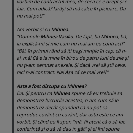
vorbim de contractul meu, de ceea ce e drept şi e
fair. Cum adică? Iarăşi să mă calce în picioare. Da
nu mai pot!”
Am vorbit şi cu
Mihnea
.
“Domnule
Mihnea Vasiliu
. De fapt, bă
Mihnea
, bă,
ia explică-mi şi mie cum nu mai am eu contract!”
“Băi, în primul rând să îţi bagi minţile în cap, că n-
ai, mă! Că e la mine în birou de patru luni de zile şi
nu ţi-am semnat anexele. Şi dacă vrei să ştii ceva,
nici n-ai contract. Na! Aşa că ce mai vrei?”
Asta a fost discuţia cu Mihnea?
Da. Şi pentru că
Mihnea
spune că eu trebuie să
demonstrez lucrurile acestea, n-am cum să le
demonstrez decât spunând că nu pot să
reproduc cuvânt cu cuvânt, dar asta este ce am
vorbit. Şi când eu îi spun “
mă, fii atent că o să fac
conferinţă şi o să vă dau în gât
” şi el îmi spune