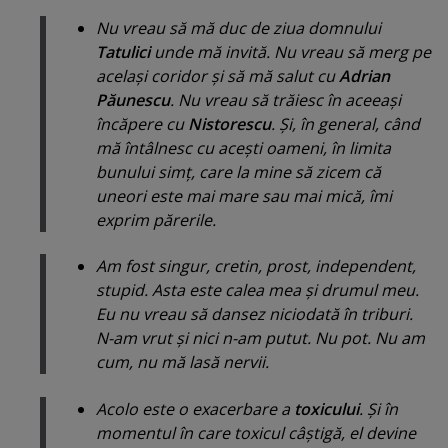
Nu vreau să mă duc de ziua domnului
Tatulici
unde mă invită. Nu vreau să merg pe
acelaşi coridor şi să mă salut cu
Adrian
Păunescu
. Nu vreau să trăiesc în aceeaşi
încăpere cu
Nistorescu
. Şi, în general, când
mă întâlnesc cu aceşti oameni, în limita
bunului simţ, care la mine să zicem că
uneori este mai mare sau mai mică, îmi
exprim părerile.
Am fost singur, cretin, prost, independent,
stupid. Asta este calea mea şi drumul meu.
Eu nu vreau să dansez niciodată în triburi.
N-am vrut şi nici n-am putut. Nu pot. Nu am
cum, nu mă lasă nervii.
Acolo este o exacerbare a
toxicului
. Şi în
momentul în care toxicul câştigă, el devine