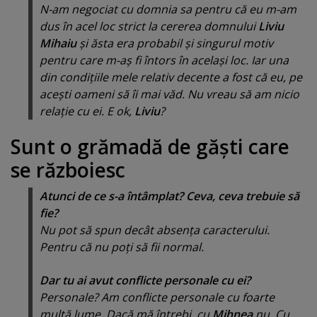
N-am negociat cu domnia sa pentru că eu m-am
dus în acel loc strict la cererea domnului
Liviu
Mihaiu
şi ăsta era probabil şi singurul motiv
pentru care m-aş fi întors în acelaşi loc. Iar una
din condiţiile mele relativ decente a fost că eu, pe
aceşti oameni să îi mai văd. Nu vreau să am nicio
relaţie cu ei. E ok,
Liviu
?
Sunt o grămadă de găşti care
se războiesc
Atunci de ce s-a întâmplat? Ceva, ceva trebuie să
fie?
Nu pot să spun decât absenţa caracterului.
Pentru că nu poţi să fii normal.
Dar tu ai avut conflicte personale cu ei?
Personale? Am conflicte personale cu foarte
multă lume. Dacă mă întrebi, cu
Mihnea
nu. Cu