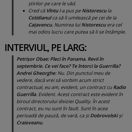
ştirilor pe care le văd.
Cred că
Vîntu
l-a pus pe
Nistorescu
la
Cotidianul
ca să îi umilească pe cei de la
Caţavencu
. Numirea lui
Nistorescu
era cel
mai odios lucru care putea să li se întâmple.
INTERVIUL, PE LARG:
Petrişor Obae: Pleci în Panama. Revii în
septembrie. Ce vei face? Te întorci la Guerrilla?
Andrei Gheorghe
: Nu. Din punctul meu de
vedere, dacă vrei să vorbim acum strict
contractual, eu am, evident, un contract cu
Radio
Guerrilla
. Evident. Acest contract este evident în
biroul directorului diviziei
Quality
. În acest
contract, eu nu sunt în fault. Sunt în acea
perioadă de pauză, de vară, ca şi
Dobrovolski
şi
Craioveanu
.