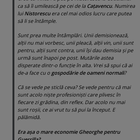
ca să îi umilească pe cei de la
Caţavencu
. Numirea
lui
Nistorescu
era cel mai odios lucru care putea
să li se întâmple.
Sunt prea multe întâmplări. Unii demisionează,
alţii nu mai vorbesc, unii pleacă, alţii vin, unii sunt
pentru, alţii sunt contra, unii îşi dau demisia şi pe
urmă sunt înapoi pe post. Mutările astea
disperate dintr-o funcţie în alta. Vrei să spui că ai
de-a face cu o
gospodărie de oameni normali
?
Că se vede pe sticlă ceva? Se vede pentru că mai
sunt acolo nişte profesionişti care plivesc în
fiecare zi grădina, din reflex. Dar acolo nu mai
sunt roşii, ce ai vrut tu să pui la început. E
pălămidă.
Era aşa o mare economie Gheorghe pentru
Guerrilla?