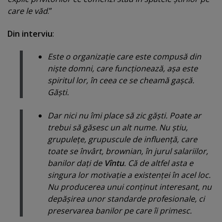
care le văd
.”
Din interviu
:
Este o organizaţie care este compusă din
nişte domni, care funcţionează, aşa este
spiritul lor, în ceea ce se cheamă gaşcă.
Găşti.
Dar nici nu îmi place să zic găşti. Poate ar
trebui să găsesc un alt nume. Nu ştiu,
grupuleţe, grupuscule de influenţă, care
toate se învârt,
brownian
, în jurul salariilor,
banilor daţi de
Vîntu
. Că de altfel asta e
singura lor motivaţie a existenţei în acel loc.
Nu producerea unui conţinut interesant, nu
depăşirea unor standarde profesionale, ci
preservarea banilor pe care îi primesc.