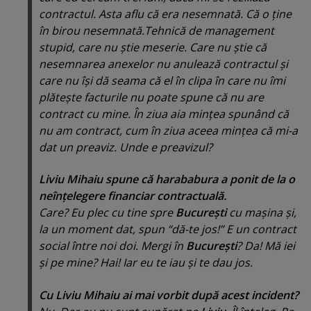
contractul. Asta aflu că era nesemnată. Că o ţine
în birou nesemnată.Tehnică de management
stupid, care nu ştie meserie. Care nu ştie că
nesemnarea anexelor nu anulează contractul şi
care nu îşi dă seama că el în clipa în care nu îmi
plăteşte facturile nu poate spune că nu are
contract cu mine. În ziua aia minţea spunând că
nu am contract, cum în ziua aceea minţea că mi-a
dat un preaviz. Unde e preavizul?
Liviu Mihaiu spune că harababura a ponit de la o
neînţelegere financiar contractuală.
Care? Eu plec cu tine spre
Bucureşti
cu maşina şi,
la un moment dat, spun “
dă-te jos!
” E un contract
social între noi doi.
Mergi în
Bucureşti
? Da!
Mă iei
şi pe mine?
Hai! Iar eu te iau şi te dau jos.
Cu Liviu Mihaiu ai mai vorbit după acest incident?