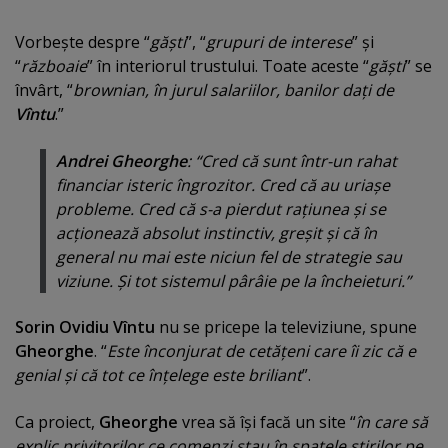
Vorbeşte despre “
găşti
”, “
grupuri de interese
” şi
“
războaie
” în interiorul trustului. Toate aceste “
găşti
” se
învârt, “
brownian, în jurul salariilor, banilor daţi de
Vîntu
.”
Andrei Gheorghe
: “Cred că sunt într-un rahat
financiar isteric îngrozitor. Cred că au uriaşe
probleme. Cred că s-a pierdut raţiunea şi se
acţionează absolut instinctiv, greşit şi că în
general nu mai este niciun fel de strategie sau
viziune. Şi tot sistemul pârâie pe la încheieturi.”
Sorin Ovidiu Vîntu
nu se pricepe la
televiziune, spune
Gheorghe
. “
Este înconjurat de cetăţeni care îi zic că e
genial şi că tot ce înţelege este briliant
”.
Ca proiect,
Gheorghe
vrea să îşi facă un site “
în care să
explic privitorilor ce comenzi stau în spatele ştirilor pe