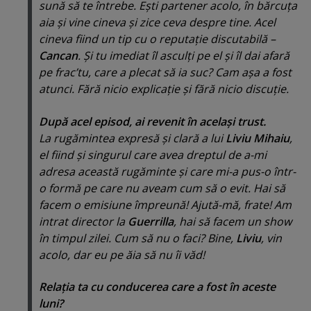
sună să te întrebe. Eşti partener acolo, în bărcuţa
aia şi vine cineva şi zice ceva despre tine. Acel
cineva fiind un tip cu o reputaţie discutabilă –
Cancan
. Şi tu imediat îl asculţi pe el şi
îl dai afară
pe frac’tu, care a plecat să ia suc
? Cam aşa a fost
atunci. Fără nicio explicaţie şi fără nicio discuţie.
După acel episod, ai revenit în acelaşi trust.
La rugămintea expresă şi clară a lui
Liviu Mihaiu
,
el fiind şi singurul care avea dreptul de a-mi
adresa această rugăminte şi care mi-a pus-o într-
o formă pe care nu aveam cum să o evit. Hai să
facem o emisiune împreună! Ajută-mă, frate! Am
intrat director la
Guerrilla
, hai să facem un show
în timpul zilei. Cum să nu o faci? Bine,
Liviu
, vin
acolo, dar eu pe ăia să nu îi văd!
Relaţia ta cu conducerea care a fost în aceste
luni?