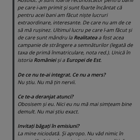
Absolut. Şi sunt foarte recunoscător pentru banii
pe care i-am primit şi sunt foarte încântat că
pentru acei bani am făcut nişte lucruri
extraordinare, interesante. De care nu am de ce
să mă ruşinez. Ultimul lucru pe care l-am făcut şi
de care sunt mândru la
Realitatea
a fost acea
campanie de strângere a semnăturilor (
legată de
taxa de primă înmatriculare, nota red.
). Unică în
istoria
României
şi a
Europei de Est
.
De ce nu te-ai integrat. Ce nu a mers?
Nu ştiu. Nu mă ţin nervii.
Ce te-a deranjat atunci?
Obosisem şi eu. Nici eu nu mă mai simţeam bine
demult. Nu mai ştiu exact.
Invitaţi băgaţi în emisiuni?
La mine niciodată. Şi apropo. Nu văd nimic în