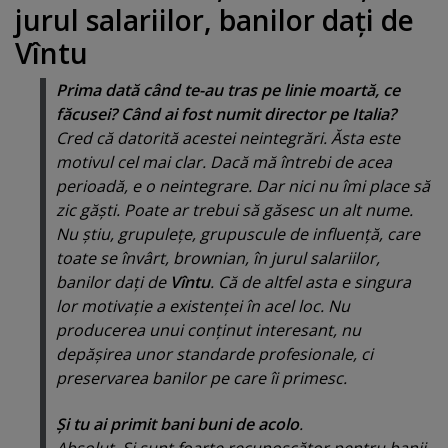
jurul salariilor, banilor daţi de
Vîntu
Prima dată când te-au tras pe linie moartă, ce
făcusei? Când ai fost numit director pe
Italia?
Cred că datorită acestei neintegrări. Ăsta este
motivul cel mai clar. Dacă mă întrebi de acea
perioadă, e o neintegrare. Dar nici nu îmi place să
zic găşti. Poate ar trebui să găsesc un alt nume.
Nu ştiu, grupuleţe, grupuscule de influenţă, care
toate se învârt, brownian, în jurul salariilor,
banilor daţi de
Vîntu
. Că de altfel asta e singura
lor motivaţie a existenţei în acel loc. Nu
producerea unui conţinut interesant, nu
depăşirea unor standarde profesionale, ci
preservarea banilor pe care îi primesc.
Şi tu ai primit bani buni de acolo
.