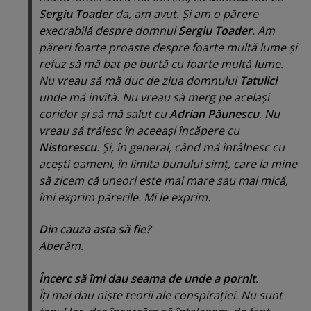
Sergiu Toader
da, am avut. Şi am o părere
execrabilă despre domnul
Sergiu Toader
. Am
păreri foarte proaste despre foarte multă lume şi
refuz să mă bat pe burtă cu foarte multă lume.
Nu vreau să mă duc de ziua domnului
Tatulici
unde mă invită. Nu vreau să merg pe acelaşi
coridor şi să mă salut cu
Adrian Păunescu
. Nu
vreau să trăiesc în aceeaşi încăpere cu
Nistorescu
. Şi, în general, când mă întâlnesc cu
aceşti oameni, în limita bunului simţ, care la mine
să zicem că uneori este mai mare sau mai mică,
îmi exprim părerile. Mi le exprim.
Din cauza asta să fie?
Aberăm.
Încerc să îmi dau seama de unde a pornit.
Îţi mai dau nişte teorii ale conspiraţiei. Nu sunt