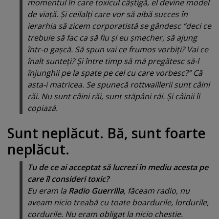
momentul în care toxicul câştigă, el devine model
de viaţă. Şi ceilalţi care vor să aibă succes în
ierarhia să zicem corporatistă se gândesc “deci ce
trebuie să fac ca să fiu şi eu şmecher, să ajung
într-o gaşcă. Să spun vai ce frumos vorbiţi? Vai ce
înalt sunteţi? Şi între timp să mă pregătesc să-l
înjunghii pe la spate pe cel cu care vorbesc?” Că
asta-i matricea. Se spunecă rottwaillerii sunt câini
răi. Nu sunt câini răi, sunt stăpâni răi. Şi câinii îi
copiază.
Sunt neplăcut. Bă, sunt foarte
neplăcut.
Tu de ce ai acceptat să lucrezi în mediu acesta pe
care îl consideri toxic?
Eu eram la
Radio Guerrilla
, făceam radio, nu
aveam nicio treabă cu toate boardurile, lordurile,
cordurile. Nu eram obligat la nicio chestie.