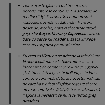
Toate aceste găşti au politici interne,
agende, interese continue. E o şerpărie de
mediocrităţi. Şi atunci, în continuu sunt
războaie, duşmănii, răzbunări, fronturi,
deschise, închise, atacuri şi contraatacuri,
gaşca lui
Buşcu
,
Morar
şi
Caţavencu
care se
bate cu gaşca lui
Toader
şi gaşca lui
Popa
,
care nu-l suportă pe nu ştiu cine.
Eu cred că
Vîntu
nu se pricepe la televiziune.
El nepricepându-se la televiziune şi fiind
înconjurat de cetăţeni care îi zic că e
genial
şi că tot ce înţelege este briliant, este într-o
confuzie continuă, datorată acestor indivizi,
pe care i-a plătit şi răsplătit regeşte şi care
au toate motivele să îşi păstreze salariile, să
îi spună la nesfârşit că nu face niciun greş
niciodată.