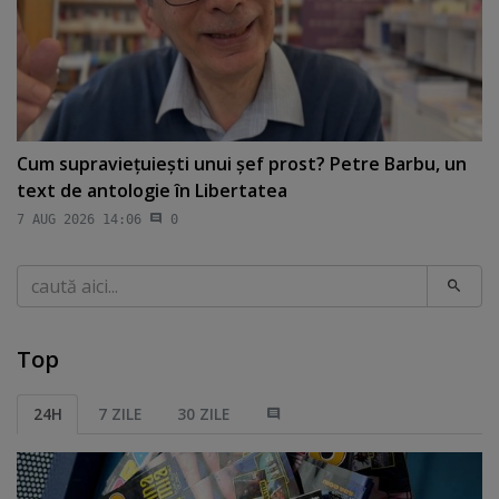
Cum supravieţuieşti unui şef prost? Petre Barbu, un
text de antologie în Libertatea
7 AUG 2026 14:06
0
Caută
Top
24H
7 ZILE
30 ZILE