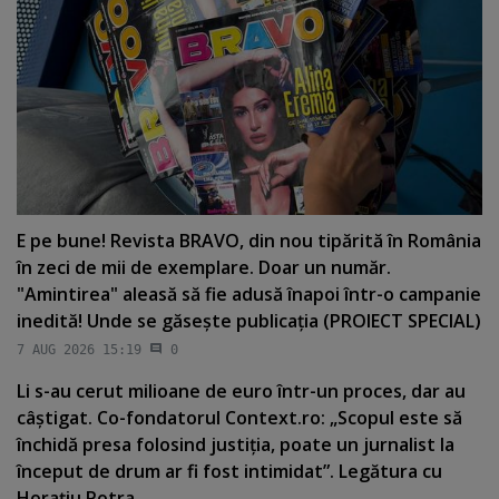
E pe bune! Revista BRAVO, din nou tipărită în România
în zeci de mii de exemplare. Doar un număr.
"Amintirea" aleasă să fie adusă înapoi într-o campanie
inedită! Unde se găseşte publicaţia (PROIECT SPECIAL)
7 AUG 2026 15:19
0
Li s-au cerut milioane de euro într-un proces, dar au
câştigat. Co-fondatorul Context.ro: „Scopul este să
închidă presa folosind justiţia, poate un jurnalist la
început de drum ar fi fost intimidat”. Legătura cu
Horaţiu Potra