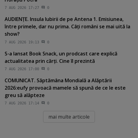
7 AUG 2026 17:27
0
AUDIENŢE. Insula Iubirii de pe Antena 1. Emisiunea,
între primele, dar nu prima. Câţi români se mai uită la
show?
7 AUG 2026 19:13
0
S-a lansat Book Snack, un prodcast care explică
actualitatea prin cărţi. Cine îl prezintă
7 AUG 2026 17:00
0
COMUNICAT. Săptămâna Mondială a Alăptării
2026:eufy provoacă mamele să spună de ce le este
greu să alăpteze
7 AUG 2026 17:14
0
mai multe articole