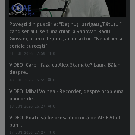
Poveşti din puşcărie: "Deţinuţii strigau „Tătuţu!”
când serialul se filma chiar la Rahova". Radu
Giovani, atunci deţinut, acum actor. "Ne uitam la
seriale turceşti"
21 IUL 2026 17:59
0
VIDEO. Care-i faza cu Alex Stamate? Laura Bălan,
despre...
18 IUL 2026 15:55
0
VIDEO. Mihai Voinea - Recorder, despre problema
banilor de...
18 IUN 2026 16:27
0
VIDEO. Poate să fie presa înlocuită de AI? E AI-ul
bun...
17 IUN 2026 17:27
0