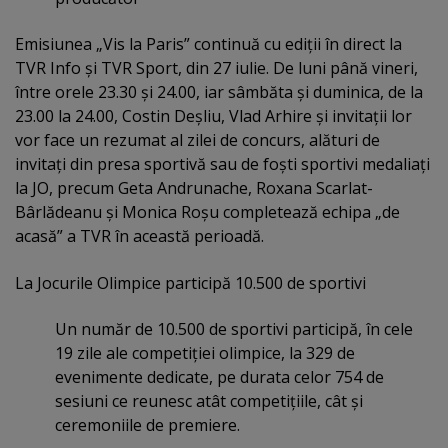
Emisiunea „Vis la Paris” continuă cu ediţii în direct la
TVR Info şi TVR Sport, din 27 iulie. De luni până vineri,
între orele 23.30 şi 24.00, iar sâmbăta şi duminica, de la
23.00 la 24.00, Costin Deşliu, Vlad Arhire şi invitaţii lor
vor face un rezumat al zilei de concurs, alături de
invitaţi din presa sportivă sau de foşti sportivi medaliaţi
la JO, precum Geta Andrunache, Roxana Scarlat-
Bârlădeanu şi Monica Roşu completează echipa „de
acasă” a TVR în această perioadă.
La Jocurile Olimpice participă 10.500 de sportivi
Un număr de 10.500 de sportivi participă, în cele
19 zile ale competiţiei olimpice, la 329 de
evenimente dedicate, pe durata celor 754 de
sesiuni ce reunesc atât competiţiile, cât şi
ceremoniile de premiere.