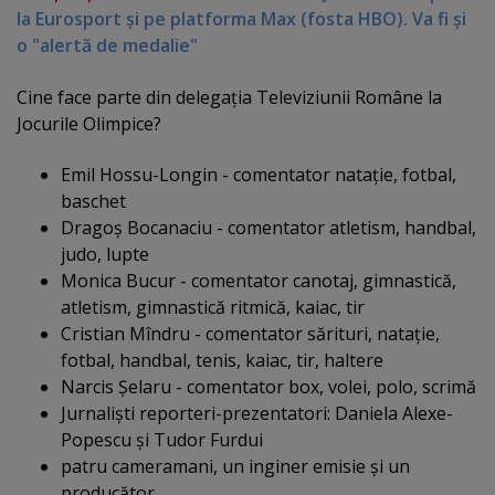
la Eurosport şi pe platforma Max (fosta HBO). Va fi şi
o "alertă de medalie"
Cine face parte din delegaţia Televiziunii Române la
Jocurile Olimpice?
Emil Hossu-Longin - comentator nataţie, fotbal,
baschet
Dragoş Bocanaciu - comentator atletism, handbal,
judo, lupte
Monica Bucur - comentator canotaj, gimnastică,
atletism, gimnastică ritmică, kaiac, tir
Cristian Mîndru - comentator sărituri, nataţie,
fotbal, handbal, tenis, kaiac, tir, haltere
Narcis Şelaru - comentator box, volei, polo, scrimă
Jurnalişti reporteri-prezentatori: Daniela Alexe-
Popescu şi Tudor Furdui
patru cameramani, un inginer emisie şi un
producător