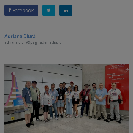
Facebook
Adriana Diură
adriana.diura
paginademedia.ro