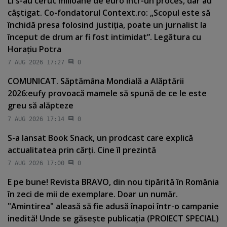
Li s-au cerut milioane de euro într-un proces, dar au
câştigat. Co-fondatorul Context.ro: „Scopul este să
închidă presa folosind justiţia, poate un jurnalist la
început de drum ar fi fost intimidat”. Legătura cu
Horaţiu Potra
7 AUG 2026 17:27
0
COMUNICAT. Săptămâna Mondială a Alăptării
2026:eufy provoacă mamele să spună de ce le este
greu să alăpteze
7 AUG 2026 17:14
0
S-a lansat Book Snack, un prodcast care explică
actualitatea prin cărţi. Cine îl prezintă
7 AUG 2026 17:00
0
E pe bune! Revista BRAVO, din nou tipărită în România
în zeci de mii de exemplare. Doar un număr.
"Amintirea" aleasă să fie adusă înapoi într-o campanie
inedită! Unde se găseşte publicaţia (PROIECT SPECIAL)