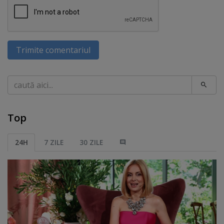
Trimite comentariul
Caută
Top
24H
7 ZILE
30 ZILE