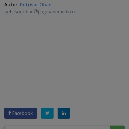
Autor:
Petrişor Obae
petrisor.obae
paginademedia.ro
Facebook