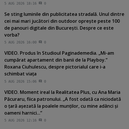
5 AUG 2026 18:16
0
Se sting luminile din publicitatea stradală. Unul dintre
cei mai mari jucători din outdoor opreşte peste 100
de panouri digitale din Bucureşti. Despre ce este
vorba?
5 AUG 2026 16:00
0
VIDEO. Produs în Studioul Paginademedia. „Mi-am
cumpărat apartament din banii de la Playboy.”
Roxana Ciuhulescu, despre pictorialul care i-a
schimbat viaţa
5 AUG 2026 15:06
0
VIDEO. Moment ireal la Realitatea Plus, cu Ana Maria
Păcuraru, fiica patronului. „A fost odată ca niciodată
o ţară aşezată la poalele munţilor, cu mine adânci şi
oameni harnici...”
5 AUG 2026 12:16
0