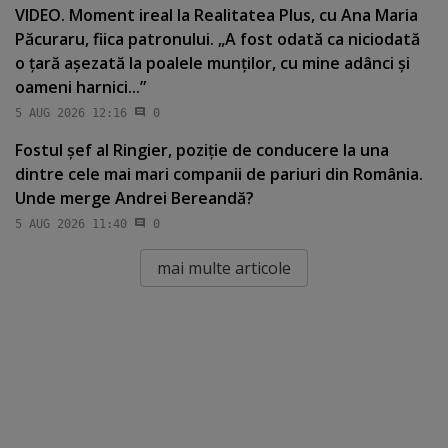
VIDEO. Moment ireal la Realitatea Plus, cu Ana Maria
Păcuraru, fiica patronului. „A fost odată ca niciodată
o ţară aşezată la poalele munţilor, cu mine adânci şi
oameni harnici...”
5 AUG 2026 12:16
0
Fostul şef al Ringier, poziţie de conducere la una
dintre cele mai mari companii de pariuri din România.
Unde merge Andrei Bereandă?
5 AUG 2026 11:40
0
mai multe articole