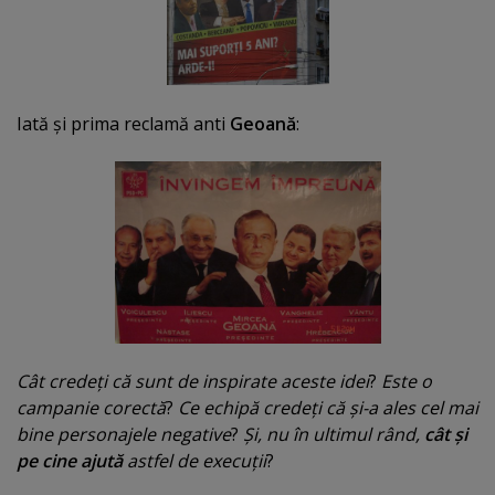
Iată şi prima reclamă anti
Geoană
:
Cât credeţi că sunt de inspirate aceste idei
?
Este o
campanie corectă
?
Ce echipă credeţi că şi-a ales cel mai
bine personajele negative
?
Şi, nu în ultimul rând,
cât şi
pe cine ajută
astfel de execuţii
?