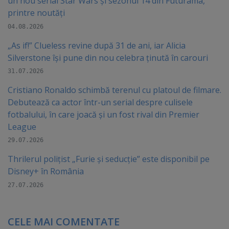
un nou serial Star Wars și sezonul 14 din Futurama,
printre noutăți
04.08.2026
„As if!” Clueless revine după 31 de ani, iar Alicia
Silverstone își pune din nou celebra ținută în carouri
31.07.2026
Cristiano Ronaldo schimbă terenul cu platoul de filmare.
Debutează ca actor într-un serial despre culisele
fotbalului, în care joacă şi un fost rival din Premier
League
29.07.2026
Thrilerul polițist „Furie și seducție” este disponibil pe
Disney+ în România
27.07.2026
CELE MAI COMENTATE