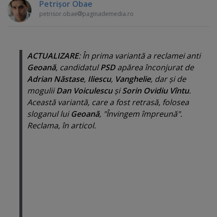
Petrişor Obae
petrisor.obae
paginademedia.ro
ACTUALIZARE
: În prima variantă a reclamei anti
Geoană
, candidatul
PSD
apărea înconjurat de
Adrian Năstase
,
Iliescu
,
Vanghelie
, dar şi de
mogulii
Dan Voiculescu
şi
Sorin Ovidiu Vîntu
.
Această variantă, care a fost retrasă, folosea
sloganul lui
Geoană
, "
Învingem împreună
".
Reclama, în articol.