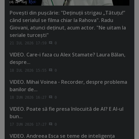
Poveşti din puşcărie: "Deţinuţii strigau „Tătuţu!”
când serialul se filma chiar la Rahova". Radu
Giovani, atunci deţinut, acum actor. "Ne uitam la
seriale turceşti"
21 IUL 2026 17:59
0
VIDEO. Care-i faza cu Alex Stamate? Laura Bălan,
despre...
18 IUL 2026 15:55
0
VIDEO. Mihai Voinea - Recorder, despre problema
banilor de...
18 IUN 2026 16:27
0
VIDEO. Poate să fie presa înlocuită de AI? E AI-ul
bun...
17 IUN 2026 17:27
0
VIDEO. Andreea Esca se teme de inteligenţa