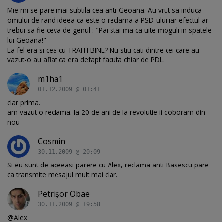
Mie mi se pare mai subtila cea anti-Geoana. Au vrut sa induca
omului de rand ideea ca este o reclama a PSD-ului iar efectul ar
trebui sa fie ceva de genul : "Pai stai ma ca uite moguli in spatele
lui Geoana!"
La fel era si cea cu TRAITI BINE? Nu stiu cati dintre cei care au
vazut-o au aflat ca era defapt facuta chiar de PDL.
m1ha1
01.12.2009 @ 01:41
clar prima.
am vazut o reclama. la 20 de ani de la revolutie ii doboram din
nou
Cosmin
30.11.2009 @ 20:09
Si eu sunt de aceeasi parere cu Alex, reclama anti-Basescu pare
ca transmite mesajul mult mai clar.
Petrişor Obae
30.11.2009 @ 19:58
@Alex