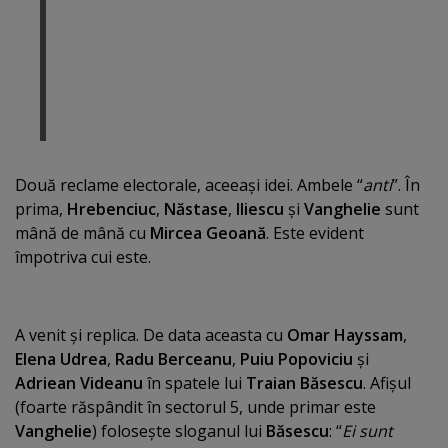
Două reclame electorale, aceeaşi idei. Ambele “
anti
”. În
prima,
Hrebenciuc
,
Năstase
,
Iliescu
şi
Vanghelie
sunt
mână de mână cu
Mircea Geoană
. Este evident
împotriva cui este.
A venit şi replica. De data aceasta cu
Omar Hayssam
,
Elena Udrea
,
Radu Berceanu
,
Puiu Popoviciu
şi
Adriean Videanu
în spatele lui
Traian Băsescu
. Afişul
(foarte răspândit în sectorul 5, unde primar este
Vanghelie
) foloseşte sloganul lui
Băsescu
: “
Ei sunt