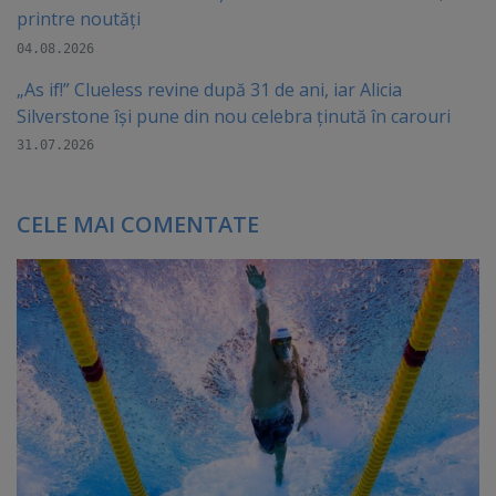
printre noutăți
04.08.2026
„As if!” Clueless revine după 31 de ani, iar Alicia
Silverstone își pune din nou celebra ținută în carouri
31.07.2026
CELE MAI COMENTATE