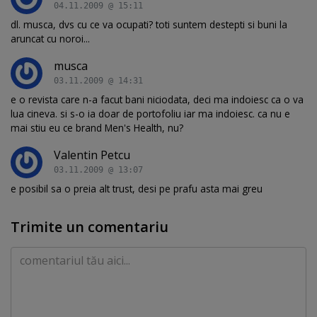
04.11.2009 @ 15:11
dl. musca, dvs cu ce va ocupati? toti suntem destepti si buni la
aruncat cu noroi...
musca
03.11.2009 @ 14:31
e o revista care n-a facut bani niciodata, deci ma indoiesc ca o va
lua cineva. si s-o ia doar de portofoliu iar ma indoiesc. ca nu e
mai stiu eu ce brand Men's Health, nu?
Valentin Petcu
03.11.2009 @ 13:07
e posibil sa o preia alt trust, desi pe prafu asta mai greu
Trimite un comentariu
Comentariu