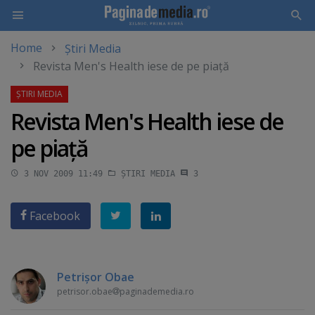
Home
Știri Media
Skip
Revista Men's Health iese de pe piaţă
to
main
content
Revista Men's Health iese de
pe piaţă
3 NOV 2009 11:49
ȘTIRI MEDIA
3
Facebook
Petrişor Obae
petrisor.obae
paginademedia.ro