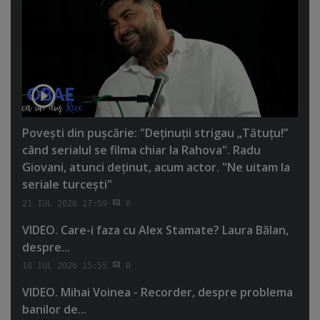
Poveşti din puşcărie: "Deţinuţii strigau „Tătuţu!”
când serialul se filma chiar la Rahova". Radu
Giovani, atunci deţinut, acum actor. "Ne uitam la
seriale turceşti"
21 IUL 2026 17:59
0
VIDEO. Care-i faza cu Alex Stamate? Laura Bălan,
despre...
18 IUL 2026 15:55
0
VIDEO. Mihai Voinea - Recorder, despre problema
banilor de...