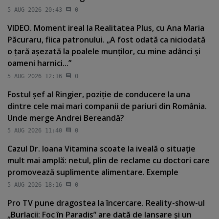
5 AUG 2026 20:43
0
VIDEO. Moment ireal la Realitatea Plus, cu Ana Maria
Păcuraru, fiica patronului. „A fost odată ca niciodată
o ţară aşezată la poalele munţilor, cu mine adânci şi
oameni harnici...”
5 AUG 2026 12:16
0
Fostul şef al Ringier, poziţie de conducere la una
dintre cele mai mari companii de pariuri din România.
Unde merge Andrei Bereandă?
5 AUG 2026 11:40
0
Cazul Dr. Ioana Vitamina scoate la iveală o situaţie
mult mai amplă: netul, plin de reclame cu doctori care
promovează suplimente alimentare. Exemple
5 AUG 2026 18:16
0
Pro TV pune dragostea la încercare. Reality-show-ul
„Burlacii: Foc în Paradis” are dată de lansare şi un