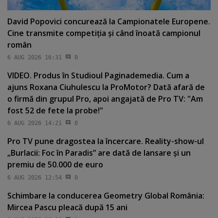
David Popovici concurează la Campionatele Europene.
Cine transmite competiţia şi când înoată campionul
român
6 AUG 2026 16:31
0
VIDEO. Produs în Studioul Paginademedia. Cum a
ajuns Roxana Ciuhulescu la ProMotor? Dată afară de
o firmă din grupul Pro, apoi angajată de Pro TV: "Am
fost 52 de fete la probe!"
6 AUG 2026 14:21
0
Pro TV pune dragostea la încercare. Reality-show-ul
„Burlacii: Foc în Paradis” are dată de lansare şi un
premiu de 50.000 de euro
6 AUG 2026 12:54
0
Schimbare la conducerea Geometry Global România:
Mircea Pascu pleacă după 15 ani