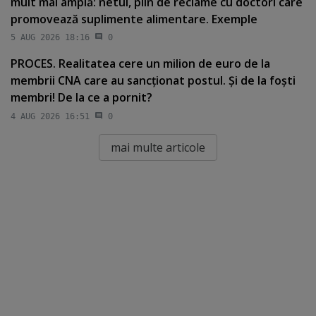
mult mai amplă: netul, plin de reclame cu doctori care
promovează suplimente alimentare. Exemple
5 AUG 2026 18:16
0
PROCES. Realitatea cere un milion de euro de la
membrii CNA care au sancţionat postul. Şi de la foşti
membri! De la ce a pornit?
4 AUG 2026 16:51
0
mai multe articole