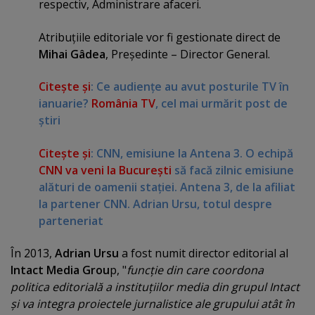
respectiv, Administrare afaceri.
Atribuţiile editoriale vor fi gestionate direct de
Mihai Gâdea
, Preşedinte – Director General.
Citeşte şi
: Ce audienţe au avut posturile TV în
ianuarie?
România TV
, cel mai urmărit post de
ştiri
Citeşte şi
: CNN, emisiune la Antena 3. O echipă
CNN va veni la Bucureşti
să facă zilnic emisiune
alături de oamenii staţiei. Antena 3, de la afiliat
la partener CNN. Adrian Ursu, totul despre
parteneriat
În 2013,
Adrian Ursu
a fost numit director editorial al
Intact Media Grou
p, "
funcţie din care coordona
politica editorială a instituţiilor media din grupul Intact
şi va integra proiectele jurnalistice ale grupului atât în