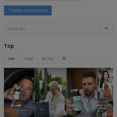
Trimite comentariul
Caută
Top
24H
7 ZILE
30 ZILE