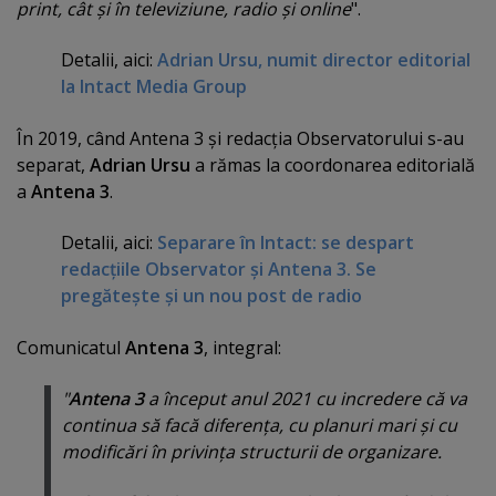
print, cât şi în televiziune, radio şi online
".
Detalii, aici:
Adrian Ursu, numit director editorial
la Intact Media Group
În 2019, când Antena 3 şi redacţia Observatorului s-au
separat,
Adrian Ursu
a rămas la coordonarea editorială
a
Antena 3
.
Detalii, aici:
Separare în Intact: se despart
redacţiile Observator şi Antena 3. Se
pregăteşte şi un nou post de radio
Comunicatul
Antena 3
, integral:
"
Antena 3
a început anul 2021 cu incredere că va
continua să facă diferenţa, cu planuri mari şi cu
modificări în privinţa structurii de organizare.