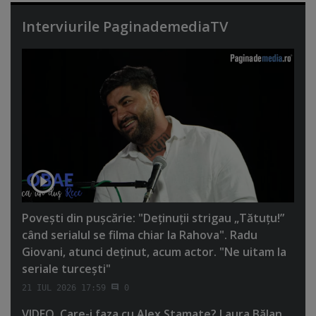
Interviurile PaginademediaTV
Poveşti din puşcărie: "Deţinuţii strigau „Tătuţu!”
când serialul se filma chiar la Rahova". Radu
Giovani, atunci deţinut, acum actor. "Ne uitam la
seriale turceşti"
21 IUL 2026 17:59
0
VIDEO. Care-i faza cu Alex Stamate? Laura Bălan,