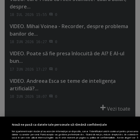
despre...
18 IUL 2026 15:55
0
VIDEO. Mihai Voinea - Recorder, despre problema
banilor de...
18 IUN 2026 16:27
0
VIDEO. Poate să fie presa înlocuită de AI? E AI-ul
bun...
17 IUN 2026 17:27
0
VIDEO. Andreea Esca se teme de inteligenţa
artificială?...
10 IUN 2026 18:07
0
Vezi toate
Nouă ne pasă ca datele tale personale să rămână confidențiale
Noi și partenerii noștri stocăm și/sau accesăm informații pe un dispozitiv, cum ar fi identificatori unici în cookie-uri pentru procesarea
datelor cu caracter personal. Puteți accepta sau gestiona preferințele dvs. făcând clic mai jos, inclusiv dreptul dvs. de a obiecta în
cazul în care este utilizat interesul legitim sau în orice moment pe pagina cu politica de confidențialitate. Aceste alegeri vor fi