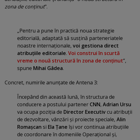
zona de conţinut
".
„Pentru a pune în practică noua strategie
editorială, adaptată să susţină parteneriatele
noastre internaţionale,
voi gestiona direct
atribuţiile editoriale
.
Voi construi în scurtă
vreme o nouă structură în zona de conţinut
”,
spune
Mihai Gâdea
.
Concret, numirile anunţate de Antena 3:
Începând din această lună, în structura de
conducere a postului partener
CNN
,
Adrian Ursu
va ocupa poziţia de
Director Executiv
cu atribuţii
de dezvoltare, vânzări şi proiecte speciale,
Alin
Romaşcan
si
Ela Ţane
îşi vor continua atribuţiile
de coordonare în domeniile Operaţional şi,