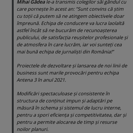
Mihai Gâdea
le-a transmis colegilor săi gândul cu
care porneşte în acest an: ”Sunt convins că ştim
cu toţii că putem să ne atingem obiectivele doar
împreună. Echipa de conducere va lucra laolaltă
astfel încât să ne bucurăm de recunoaşterea
publicului, de satisfacţia reuşitelor profesionale şi
de atmosfera în care lucrăm, iar voi sunteţi cea
mai bună echipa de jurnalişti din România!”
Proiectele de dezvoltare şi lansarea de noi linii de
business sunt marile provocări pentru echipa
Antena 3 în anul 2021.
Modificări spectaculoase şi consistente în
structura de conţinut impun şi adaptări pe
măsură în schema şi sistemul de lucru interne,
pentru a spori eficienţa şi competitivitatea, dar şi
pentru a permite alocarea de timp şi resurse
noilor planuri.