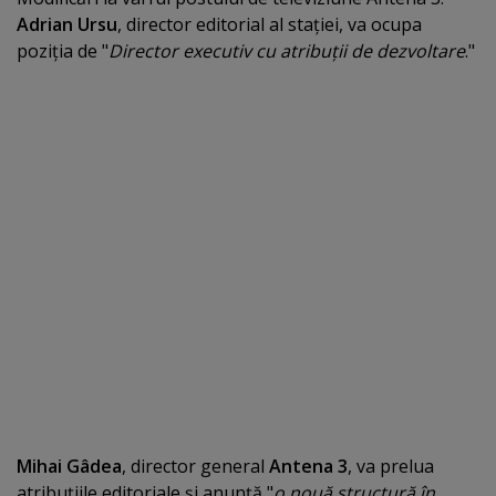
Adrian Ursu
, director editorial al staţiei, va ocupa
poziţia de "
Director executiv cu atribuţii de dezvoltare
."
Mihai Gâdea
, director general
Antena 3
, va prelua
atribuţiile editoriale şi anunţă "
o nouă structură în