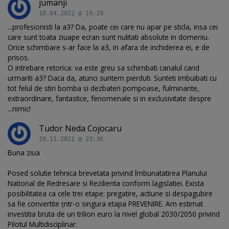
jumanji
10.04.2022 @ 19:29
...profesionisti la a3? Da, poate cei care nu apar pe sticla, insa cei
care sunt toata ziuape ecran sunt nulitati absolute in domeniu.
Orice schimbare s-ar face la a3, in afara de inchiderea ei, e de
prisos.
O intrebare retorica: va este greu sa schimbati canalul cand
urmariti a3? Daca da, atunci suntem pierduti. Sunteti imbuibati cu
tot felul de stiri bomba si dezbateri pompoase, fulminante,
extraordinare, fantastice, fenomenale si in exclusivitate despre
...nimic!
Tudor Neda Cojocaru
19.11.2021 @ 23:36
Buna ziua
Posed solutie tehnica brevetata privind îmbunatatirea Planului
National de Redresare si Rezilienta conform lagislatiei. Exista
posibilitatea ca cele trei etape: pregatire, actiune si despagubire
sa fie convertite țntr-o singura etapa PREVENIRE. Am estimat
investitia bruta de un trilion euro la nivel global 2030/2050 privind
Pilotul Multidisciplinar.