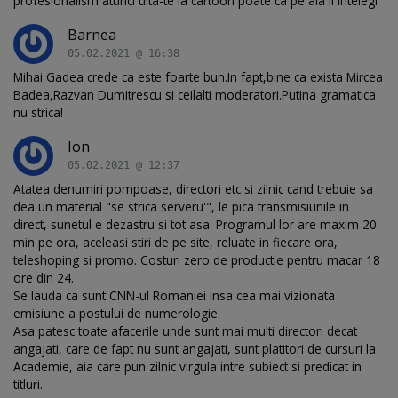
profesionalism atunci uita-te la cartoon poate ca pe aia ii intelegi
Barnea
05.02.2021 @ 16:38
Mihai Gadea crede ca este foarte bun.In fapt,bine ca exista Mircea
Badea,Razvan Dumitrescu si ceilalti moderatori.Putina gramatica
nu strica!
Ion
05.02.2021 @ 12:37
Atatea denumiri pompoase, directori etc si zilnic cand trebuie sa
dea un material "se strica serveru'", le pica transmisiunile in
direct, sunetul e dezastru si tot asa. Programul lor are maxim 20
min pe ora, aceleasi stiri de pe site, reluate in fiecare ora,
teleshoping si promo. Costuri zero de productie pentru macar 18
ore din 24.
Se lauda ca sunt CNN-ul Romaniei insa cea mai vizionata
emisiune a postului de numerologie.
Asa patesc toate afacerile unde sunt mai multi directori decat
angajati, care de fapt nu sunt angajati, sunt platitori de cursuri la
Academie, aia care pun zilnic virgula intre subiect si predicat in
titluri.