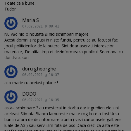
Toate cele bune,
Tudor
Maria S
07.02.2021 @ 09:41
Nu văd nici o noutate și nici schimbari majore.
Acesti domni sint pusi in niste functii, pentru ca au facut si fac
jocul politicienilor de la putere. Sint doar aserviti intereselor
materiale,. De atita timp ei dezinformeaza publicul. Seamana cu
doi dracusori.
doru gheorghe
06.02.2021 @ 16:37
alta marie cu aceiasi palarie !
DODO
06.02.2021 @ 16:35
asta-i schimbare ? au mestecat in ciorba dar ingredientele sint
aceleasi Stimata Bianca lamureste-ma te rog la ce a fost Ursu
bun in afara de dezinformare crunta ( vezi cartonasele galbene
luate de A3 ) sau servilism fata de psd Daca crezi ca asta este