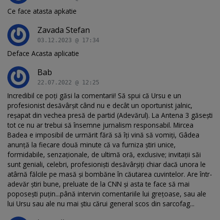
Ce face atasta apkatie
Zavada Stefan
03.12.2023 @ 17:34
Deface Acasta aplicatie
Bab
22.07.2022 @ 12:25
Incredibil ce poți găsi la comentarii! Să spui că Ursu e un
profesionist desăvârșit când nu e decât un oportunist jalnic,
reșapat din vechea presă de partid (Adevărul). La Antena 3 găsești
tot ce nu ar trebui să însemne jurnalism responsabil. Mircea
Badea e imposibil de urmărit fără să îți vină să vomiți, Gâdea
anunță la fiecare două minute că va furniza știri unice,
formidabile, senzaționale, de ultimă oră, exclusive; invitații săi
sunt geniali, celebri, profesioniști desăvârșiți chiar dacă unora le
atârnă fălcile pe masă și bombăne în căutarea cuvintelor. Are într-
adevăr știri bune, preluate de la CNN și asta te face să mai
poposești puțin...până intervin comentariile lui grețoase, sau ale
lui Ursu sau ale nu mai știu cărui general scos din sarcofag...