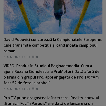
David Popovici concurează la Campionatele Europene.
Cine transmite competiţia şi când înoată campionul
român
6 AUG 2026 16:31
0
VIDEO. Produs în Studioul Paginademedia. Cum a
ajuns Roxana Ciuhulescu la ProMotor? Dată afară de
o firmă din grupul Pro, apoi angajată de Pro TV: "Am
fost 52 de fete la probe!"
6 AUG 2026 14:21
0
Pro TV pune dragostea la încercare. Reality-show-ul
„Burlacii: Foc în Paradis” are dată de lansare şi un