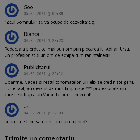
Geo
05.02.2021 @ 09:39
"Zeul Somnului" se va ocupa de dezvoltare :).
Bianca
04.02.2021 @ 23:23
Redactia a pierdut cel mai bun om prin plecarea lui Adrian Ursu.
Un profesionist si un om de echipa cum rar intalnesti!
Publicitarul
04.02.2021 @ 22:12
Doamne, Gadea si restul tonomatelor lui Felix se cred niste genii.
Ei, de fapt, au devenit de mult timp niste *** profesionale din
care se infrupta un Varan lacom si indecent!
an
04.02.2021 @ 22:03
adica e de bine sau cum...ca nu ma prind?
Trimite un comentariu