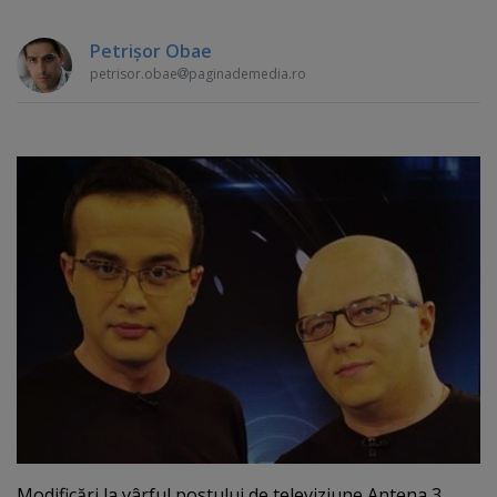
Petrişor Obae
petrisor.obae
paginademedia.ro
Modificări la vârful postului de televiziune Antena 3.