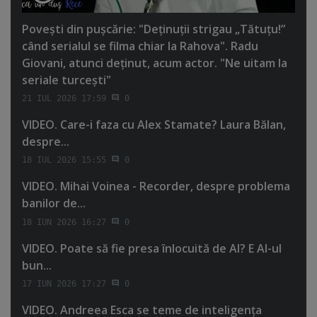
Poveşti din puşcărie: "Deţinuţii strigau „Tătuţu!”
când serialul se filma chiar la Rahova". Radu
Giovani, atunci deţinut, acum actor. "Ne uitam la
seriale turceşti"
21 IUL 2026 17:59
0
VIDEO. Care-i faza cu Alex Stamate? Laura Bălan,
despre...
18 IUL 2026 15:55
0
VIDEO. Mihai Voinea - Recorder, despre problema
banilor de...
18 IUN 2026 16:27
0
VIDEO. Poate să fie presa înlocuită de AI? E AI-ul
bun...
17 IUN 2026 17:27
0
VIDEO. Andreea Esca se teme de inteligenţa