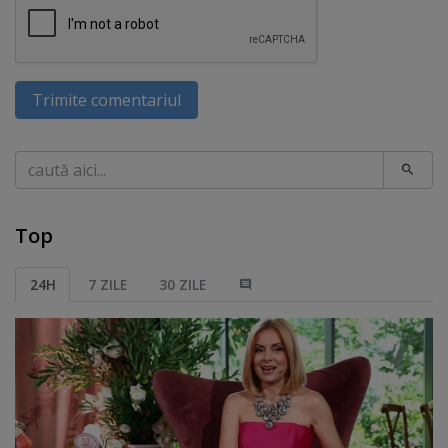
Trimite comentariul
Caută
Top
24H
7 ZILE
30 ZILE