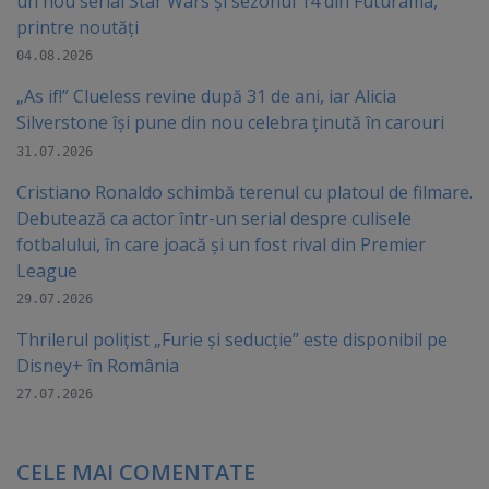
un nou serial Star Wars și sezonul 14 din Futurama,
printre noutăți
04.08.2026
„As if!” Clueless revine după 31 de ani, iar Alicia
Silverstone își pune din nou celebra ținută în carouri
31.07.2026
Cristiano Ronaldo schimbă terenul cu platoul de filmare.
Debutează ca actor într-un serial despre culisele
fotbalului, în care joacă şi un fost rival din Premier
League
29.07.2026
Thrilerul polițist „Furie și seducție” este disponibil pe
Disney+ în România
27.07.2026
CELE MAI COMENTATE