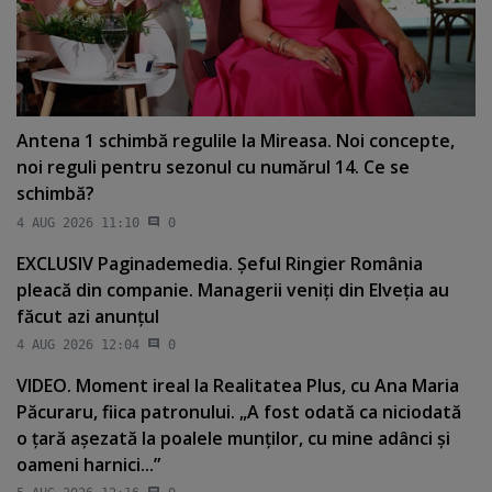
Antena 1 schimbă regulile la Mireasa. Noi concepte,
noi reguli pentru sezonul cu numărul 14. Ce se
schimbă?
4 AUG 2026 11:10
0
EXCLUSIV Paginademedia. Şeful Ringier România
pleacă din companie. Managerii veniţi din Elveţia au
făcut azi anunţul
4 AUG 2026 12:04
0
VIDEO. Moment ireal la Realitatea Plus, cu Ana Maria
Păcuraru, fiica patronului. „A fost odată ca niciodată
o ţară aşezată la poalele munţilor, cu mine adânci şi
oameni harnici...”