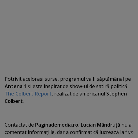
Potrivit aceloraşi surse, programul va fi săptămânal pe
Antena 1
şi este inspirat de show-ul de satiră politică
The Colbert Report
, realizat de americanul
Stephen
Colbert
.
Contactat de
P
aginademedia.ro
,
Lucian Mândruţă
nu a
comentat informaţiile, dar a confirmat că lucrează la “
un