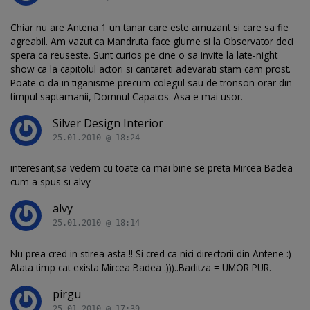
Chiar nu are Antena 1 un tanar care este amuzant si care sa fie
agreabil. Am vazut ca Mandruta face glume si la Observator deci
spera ca reuseste. Sunt curios pe cine o sa invite la late-night
show ca la capitolul actori si cantareti adevarati stam cam prost.
Poate o da in tiganisme precum colegul sau de tronson orar din
timpul saptamanii, Domnul Capatos. Asa e mai usor.
Silver Design Interior
25.01.2010 @ 18:24
interesant,sa vedem cu toate ca mai bine se preta Mircea Badea
cum a spus si alvy
alvy
25.01.2010 @ 18:14
Nu prea cred in stirea asta !! Si cred ca nici directorii din Antene :)
Atata timp cat exista Mircea Badea :)))..Baditza = UMOR PUR.
pirgu
25.01.2010 @ 17:39