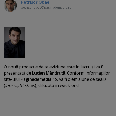
Petrişor Obae
petrisor.obae
paginademedia.ro
O nouă producţie de televiziune este în lucru şi va fi
prezentată de
Lucian Mândruţă
. Conform informaţiilor
site-ului
P
aginademedia.ro
, va fi o emisiune de seară
(
late night show
), difuzată în week-end.