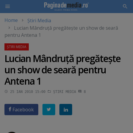
Home
Știri Media
Skip
Lucian Mândruţă pregăteşte un show de seară
to
pentru Antena 1
main
content
Lucian Mândruţă pregăteşte
un show de seară pentru
Antena 1
25 IAN 2010 15:00
ȘTIRI MEDIA
8
Facebook