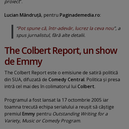
proiect
”.
Lucian Mândruţă
, pentru
P
aginademedia.ro
:
“
Pot spune că, într-adevăr, lucrez la ceva nou
”, a
spus jurnalistul, fără alte detalii.
The Colbert Report, un show
de Emmy
The Colbert Report este o emisiune de satiră politică
din SUA, difuzată de
Comedy Central
. Politica şi presa
intră cel mai des în colimatorul lui
Colbert
.
Programul a fost lansat la 17 octombrie 2005 iar
toamna trecută echipa serialului a reuşit să câştige
premiul
Emmy
pentru
Outstanding Writing for a
Variety, Music or Comedy Program
.