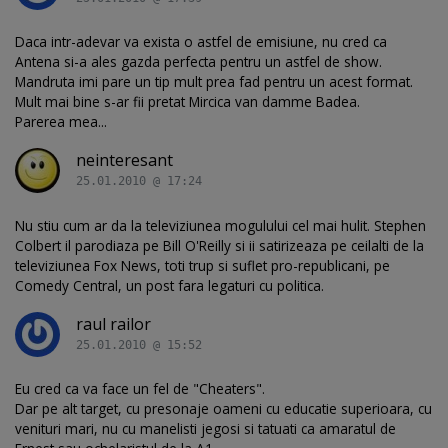
Daca intr-adevar va exista o astfel de emisiune, nu cred ca
Antena si-a ales gazda perfecta pentru un astfel de show.
Mandruta imi pare un tip mult prea fad pentru un acest format.
Mult mai bine s-ar fii pretat Mircica van damme Badea.
Parerea mea...
neinteresant
25.01.2010 @ 17:24
Nu stiu cum ar da la televiziunea mogulului cel mai hulit. Stephen
Colbert il parodiaza pe Bill O'Reilly si ii satirizeaza pe ceilalti de la
televiziunea Fox News, toti trup si suflet pro-republicani, pe
Comedy Central, un post fara legaturi cu politica.
raul railor
25.01.2010 @ 15:52
Eu cred ca va face un fel de "Cheaters".
Dar pe alt target, cu presonaje oameni cu educatie superioara, cu
venituri mari, nu cu manelisti jegosi si tatuati ca amaratul de