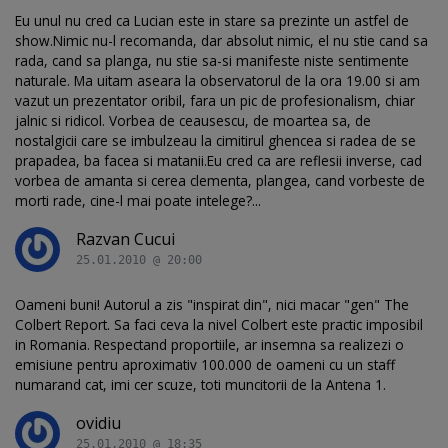
Eu unul nu cred ca Lucian este in stare sa prezinte un astfel de
show.Nimic nu-l recomanda, dar absolut nimic, el nu stie cand sa
rada, cand sa planga, nu stie sa-si manifeste niste sentimente
naturale. Ma uitam aseara la observatorul de la ora 19.00 si am
vazut un prezentator oribil, fara un pic de profesionalism, chiar
jalnic si ridicol. Vorbea de ceausescu, de moartea sa, de
nostalgicii care se imbulzeau la cimitirul ghencea si radea de se
prapadea, ba facea si matanii.Eu cred ca are reflesii inverse, cad
vorbea de amanta si cerea clementa, plangea, cand vorbeste de
morti rade, cine-l mai poate intelege?...
Razvan Cucui
25.01.2010 @ 20:00
Oameni buni! Autorul a zis "inspirat din", nici macar "gen" The
Colbert Report. Sa faci ceva la nivel Colbert este practic imposibil
in Romania. Respectand proportiile, ar insemna sa realizezi o
emisiune pentru aproximativ 100.000 de oameni cu un staff
numarand cat, imi cer scuze, toti muncitorii de la Antena 1.
ovidiu
25.01.2010 @ 18:35