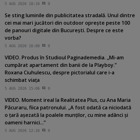
5 AUG 2026 18:16
0
Se sting luminile din publicitatea stradală. Unul dintre
cei mai mari jucători din outdoor opreşte peste 100
de panouri digitale din Bucureşti. Despre ce este
vorba?
5 AUG 2026 16:00
0
VIDEO. Produs în Studioul Paginademedia. „Mi-am
cumpărat apartament din banii de la Playboy.”
Roxana Ciuhulescu, despre pictorialul care i-a
schimbat viaţa
5 AUG 2026 15:06
0
VIDEO. Moment ireal la Realitatea Plus, cu Ana Maria
Păcuraru, fiica patronului. „A fost odată ca niciodată
o ţară aşezată la poalele munţilor, cu mine adânci şi
oameni harnici...”
5 AUG 2026 12:16
0