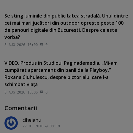
Se sting luminile din publicitatea stradală. Unul dintre
cei mai mari jucători din outdoor opreşte peste 100
de panouri digitale din Bucureşti. Despre ce este
vorba?
5 AUG 2026 16:00
0
VIDEO. Produs în Studioul Paginademedia. „Mi-am
cumpărat apartament din banii de la Playboy.”
Roxana Ciuhulescu, despre pictorialul care i-a
schimbat viaţa
5 AUG 2026 15:06
0
Comentarii
ciheianu
27.01.2010 @ 08:19