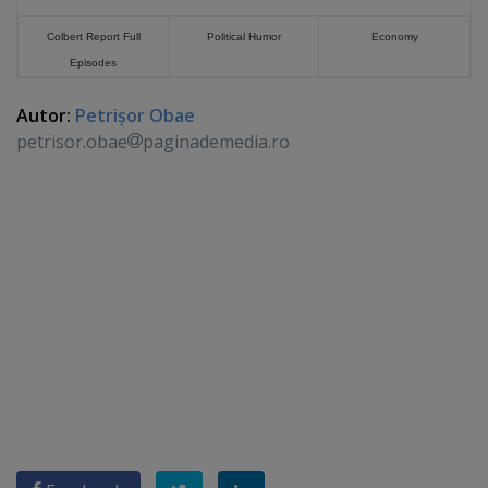
Colbert Report Full
Political Humor
Economy
Episodes
Autor:
Petrişor Obae
petrisor.obae
paginademedia.ro