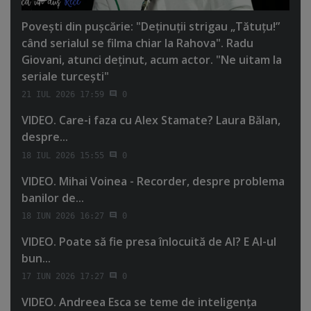
Poveşti din puşcărie: "Deţinuţii strigau „Tătuţu!”
când serialul se filma chiar la Rahova". Radu
Giovani, atunci deţinut, acum actor. "Ne uitam la
seriale turceşti"
21 IUL 2026 17:59
0
VIDEO. Care-i faza cu Alex Stamate? Laura Bălan,
despre...
18 IUL 2026 15:55
0
VIDEO. Mihai Voinea - Recorder, despre problema
banilor de...
18 IUN 2026 16:27
0
VIDEO. Poate să fie presa înlocuită de AI? E AI-ul
bun...
17 IUN 2026 17:27
0
VIDEO. Andreea Esca se teme de inteligenţa