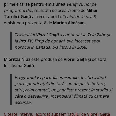
primele farse pentru emisiunea
Veniţi cu noi pe
programul doi
, realizată de acea vreme de
Mihai
Tatulici
.
Gaiţă
a trecut apoi la
Ceaiul de la ora 5
,
emisiunea prezentată de
Marina Almăşan
.
Traseul lui
Viorel Gaiţă
a continuat la
Tele 7abc
şi
la
Pro TV
. Timp de opt ani, şi-a încercat apoi
norocul în
Canada
. S-a întors în 2008.
Mioritza Niuz
este produsă de
Viorel Gaiţă
şi de sora
lui,
Ileana Gaiţă
.
Programul va parodia emisiunile de ştiri având
„
corespondenţe
” din ţară sau de peste hotare,
ştiri „
reinventate
”, un „
analist
” prezent în studio şi
câte o dezvăluire „
incendiară
” filmată cu camera
ascunsă.
Citeşte interviul acordat subsemnatului de
Viorel Gaiţă