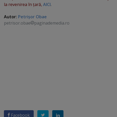
la revenirea în ţară,
AICI
.
Autor:
Petrişor Obae
petrisor.obae
paginademedia.ro
Facebook