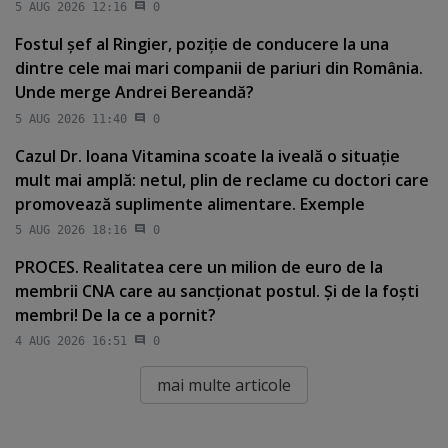
5 AUG 2026 12:16
0
Fostul şef al Ringier, poziţie de conducere la una
dintre cele mai mari companii de pariuri din România.
Unde merge Andrei Bereandă?
5 AUG 2026 11:40
0
Cazul Dr. Ioana Vitamina scoate la iveală o situaţie
mult mai amplă: netul, plin de reclame cu doctori care
promovează suplimente alimentare. Exemple
5 AUG 2026 18:16
0
PROCES. Realitatea cere un milion de euro de la
membrii CNA care au sancţionat postul. Şi de la foşti
membri! De la ce a pornit?
4 AUG 2026 16:51
0
mai multe articole