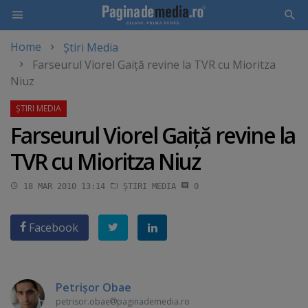
Home
Știri Media
Skip
Farseurul Viorel Gaiţă revine la TVR cu Mioritza
to
Niuz
main
content
Farseurul Viorel Gaiţă revine la
TVR cu Mioritza Niuz
18 MAR 2010 13:14
ȘTIRI MEDIA
0
Facebook
Petrişor Obae
petrisor.obae
paginademedia.ro