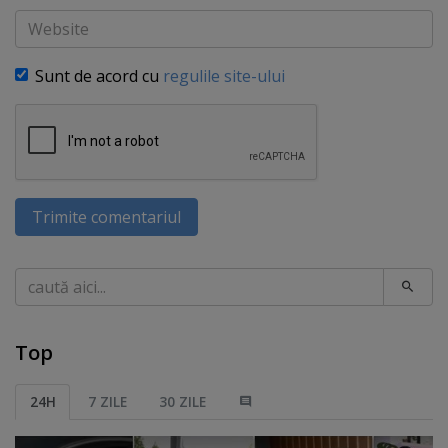
Website
Sunt de acord cu
regulile site-ului
Trimite comentariul
Caută
Top
24H
7 ZILE
30 ZILE