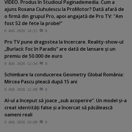
VIDEO. Produs în Studioul Paginademedia. Cum a
ajuns Roxana Ciuhulescu la ProMotor? Dată afară de
o firmă din grupul Pro, apoi angajată de Pro TV: "Am
fost 52 de fete la probe!"
6 AUG 2026 14:21
0
Pro TV pune dragostea la încercare. Reality-show-ul
„Burlacii: Foc în Paradis” are dată de lansare şi un
premiu de 50.000 de euro
6 AUG 2026 12:54
0
Schimbare la conducerea Geometry Global România:
Mircea Pascu pleacă după 15 ani
6 AUG 2026 12:00
0
AI-ul a început să joace „sub acoperire”. Un model şi-a
creat identităţi false şi a încercat să păcălească
oameni reali
6 AUG 2026 10:00
0