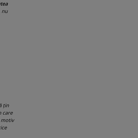
utea
, nu
 ţin
n care
n motiv
rice