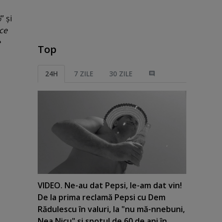
%
” şi
ce
e
Top
24H
7 ZILE
30 ZILE
VIDEO. Ne-au dat Pepsi, le-am dat vin!
De la prima reclamă Pepsi cu Dem
Rădulescu în valuri, la "nu mă-nnebuni,
Nea Nicu" şi spotul de 60 de ani în