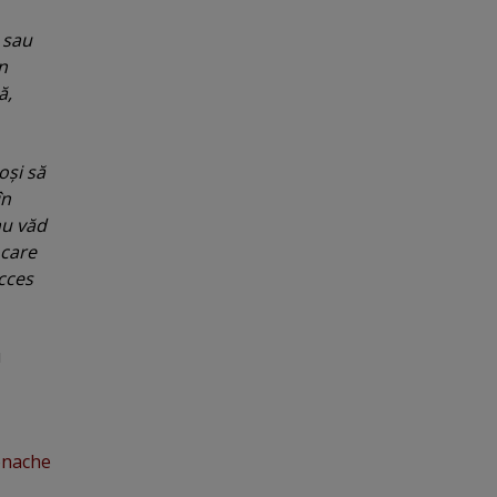
 sau
n
ă,
oşi să
în
nu văd
 care
cces
u
onache