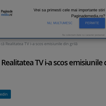
Vrei sa primesti cele mai importante stiri
Paginademedia.ro?
NU, MULTUMESC
PERMITE
CNA
INTERVIURI VIDEO
STUDIO VIDEO
AUDIENTE 
Nu colectam date cu caracter personal.
ă Realitatea TV i-a scos emisiunile din grilă
ealitatea TV i-a scos emisiunile 
edin