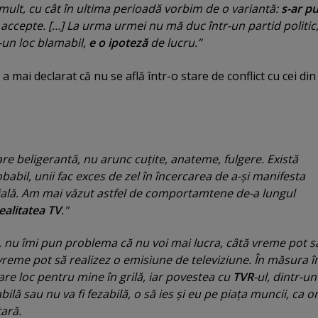
 mult, cu cât în ultima perioadă vorbim de o variantă:
s-ar p
ă accepte. […] La urma urmei nu mă duc într-un partid politic
-un loc blamabil,
e o ipoteză
de lucru.”
l a mai declarat că
nu se află într-o stare de conflict cu cei din
are beligerantă, nu arunc cuţite, anateme, fulgere. Există
abil, unii fac exces de zel în încercarea de a-şi manifesta
ală. Am mai văzut astfel de comportamtene de-a lungul
ealitatea TV
."
 nu îmi pun problema că nu voi mai lucra, câtă vreme pot să
vreme pot să realizez o emisiune de televiziune. În măsura î
re loc pentru mine în grilă, iar povestea cu
TVR
-ul, dintr-u
bilă sau nu va fi fezabilă, o să ies şi eu pe piaţa muncii, ca o
ţară.