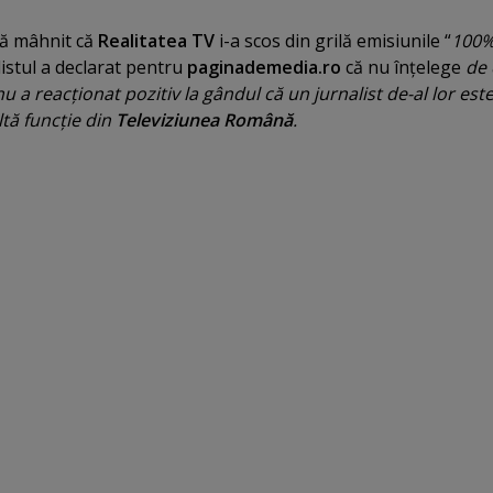
ră mâhnit că
Realitatea TV
i-a scos din grilă emisiunile “
100
listul a declarat pentru
paginademedia.ro
că nu înţelege
de 
nu a reacţionat pozitiv la gândul că un jurnalist de-al lor est
tă funcţie din
Televiziunea Română
.