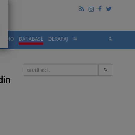
RADIO
DATABASE
DERAPAJ
Caută
din