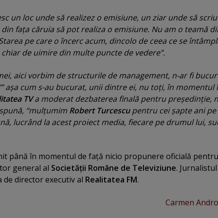
sc un loc unde să realizez o emisiune, un ziar unde să scriu
din faţa căruia să pot realiza o emisiune. Nu am o teamă di
Starea pe care o încerc acum, dincolo de ceea ce se întâmpl
, chiar de uimire din multe puncte de vedere”.
mei, aici vorbim de structurile de management, n-ar fi bucur
’” aşa cum s-au bucurat, unii dintre ei, nu toţi, în momentul 
itatea TV
a moderat dezbaterea finală pentru preşedinţie, 
 spună, “
mulţumim
Robert Turcescu
pentru cei şapte ani pe
ă, lucrând la acest proiect media, fiecare pe drumul lui, su
it până în momentul de faţă nicio propunere oficială pentr
ctor general al
Societăţii Române de Televiziune
. Jurnalistul
 de director executiv al
Realitatea FM
.
Carmen Andr