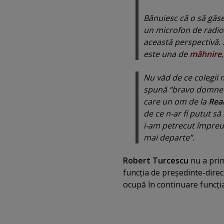
Bănuiesc că o să găse
un microfon de radio 
această perspectivă. 
este una de
mâhnire
Nu văd de ce colegii 
spună “
bravo domne
care un om de la
Real
de ce n-ar fi putut să
i-am petrecut împreun
mai departe
”.
Robert Turcescu
nu a prim
funcţia de preşedinte-dire
ocupă în continuare funcţia