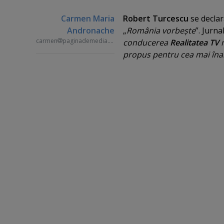
Carmen Maria
Robert Turcescu
se decla
Andronache
„
România vorbeşte
”. Jurna
carmen
paginademedia.ro
conducerea
Realitatea TV
propus pentru cea mai înal