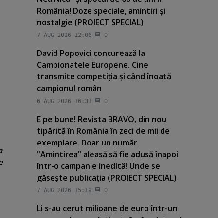
România! Doze speciale, amintiri şi
nostalgie (PROIECT SPECIAL)
7 AUG 2026 12:06
0
David Popovici concurează la
Campionatele Europene. Cine
transmite competiţia şi când înoată
campionul român
6 AUG 2026 16:31
0
E pe bune! Revista BRAVO, din nou
tipărită în România în zeci de mii de
exemplare. Doar un număr.
a
"Amintirea" aleasă să fie adusă înapoi
e
într-o campanie inedită! Unde se
găseşte publicaţia (PROIECT SPECIAL)
7 AUG 2026 15:19
0
Li s-au cerut milioane de euro într-un