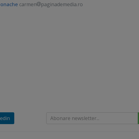
ronache
carmen
paginademedia.ro
edin