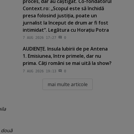
proces, dar au câştigat. Co-fondatorul
Context.ro: „Scopul este să închidă
presa folosind justiţia, poate un
jurnalist la început de drum ar fi fost
intimidat”. Legătura cu Horaţiu Potra
7 AUG 2026 17:27
0
AUDIENŢE. Insula Iubirii de pe Antena
1. Emisiunea, între primele, dar nu
prima. Câţi români se mai uită la show?
7 AUG 2026 19:13
0
mai multe articole
ila
e două