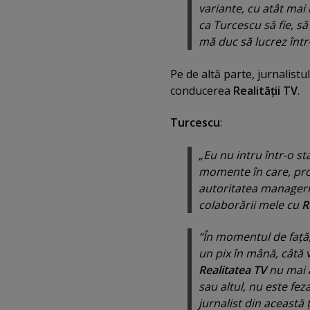
variante, cu atât mai
ca Turcescu să fie, s
mă duc să lucrez într
Pe de altă parte, jurnalistu
conducerea
Realităţii TV
.
Turcescu
:
„Eu nu intru într-o st
momente în care, prob
autoritatea manageri
colaborării mele cu
R
“În momentul de faţă,
un pix în mână, câtă 
Realitatea TV
nu mai a
sau altul, nu este feza
jurnalist din această 