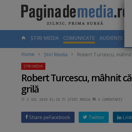
Skip
to
main
content
-
ȘTIRI MEDIA
COMUNICATE
AUDIENȚE TV
PAGINA
CURENTĂ
Home
Știri Media
Robert Turcescu, mâhnit c
Robert Turcescu, mâhnit că R
grilă
5 IUL 2010 01:18
ȘTIRI MEDIA
4
COMENTARII
Share pe
Facebook
Twitter
Link