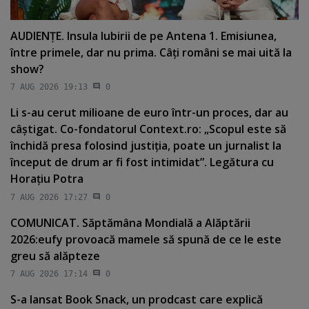
AUDIENŢE. Insula Iubirii de pe Antena 1. Emisiunea,
între primele, dar nu prima. Câţi români se mai uită la
show?
7 AUG 2026 19:13
0
Li s-au cerut milioane de euro într-un proces, dar au
câştigat. Co-fondatorul Context.ro: „Scopul este să
închidă presa folosind justiţia, poate un jurnalist la
început de drum ar fi fost intimidat”. Legătura cu
Horaţiu Potra
7 AUG 2026 17:27
0
COMUNICAT. Săptămâna Mondială a Alăptării
2026:eufy provoacă mamele să spună de ce le este
greu să alăpteze
7 AUG 2026 17:14
0
S-a lansat Book Snack, un prodcast care explică