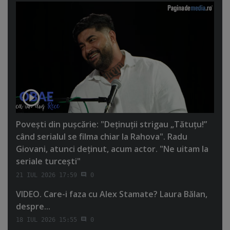
Poveşti din puşcărie: "Deţinuţii strigau „Tătuţu!”
când serialul se filma chiar la Rahova". Radu
Giovani, atunci deţinut, acum actor. "Ne uitam la
seriale turceşti"
21 IUL 2026 17:59
0
VIDEO. Care-i faza cu Alex Stamate? Laura Bălan,
despre...
18 IUL 2026 15:55
0