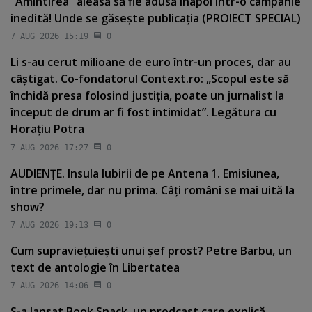
"Amintirea" aleasă să fie adusă înapoi într-o campanie
inedită! Unde se găseşte publicaţia (PROIECT SPECIAL)
7 AUG 2026 15:19
0
Li s-au cerut milioane de euro într-un proces, dar au
câştigat. Co-fondatorul Context.ro: „Scopul este să
închidă presa folosind justiţia, poate un jurnalist la
început de drum ar fi fost intimidat”. Legătura cu
Horaţiu Potra
7 AUG 2026 17:27
0
AUDIENŢE. Insula Iubirii de pe Antena 1. Emisiunea,
între primele, dar nu prima. Câţi români se mai uită la
show?
7 AUG 2026 19:13
0
Cum supravieţuieşti unui şef prost? Petre Barbu, un
text de antologie în Libertatea
7 AUG 2026 14:06
0
S-a lansat Book Snack, un prodcast care explică