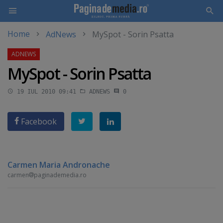
Home
AdNews
MySpot - Sorin Psatta
Skip
to
main
MySpot - Sorin Psatta
content
19 IUL 2010 09:41
ADNEWS
0
Facebook
Carmen Maria Andronache
carmen
paginademedia.ro