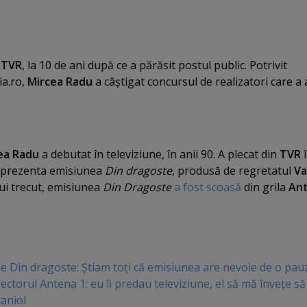
a
TVR
, la 10 de ani după ce a părăsit postul public. Potrivit
ia.ro,
Mircea Radu
a câştigat concursul de realizatori care a 
ea Radu
a debutat în televiziune, în anii 90. A plecat din
TVR
î
a prezenta emisiunea
Din dragoste
, produsă de regretatul
Va
lui trecut, emisiunea
Din Dragoste
a fost scoasă
din grila
Ant
 de Din dragoste: Ştiam toţi că emisiunea are nevoie de o pau
ectorul Antena 1: eu îi predau televiziune, el să mă înveţe să
taniol