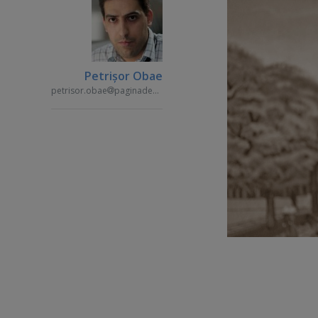
Petrişor Obae
petrisor.obae
paginademedia.ro