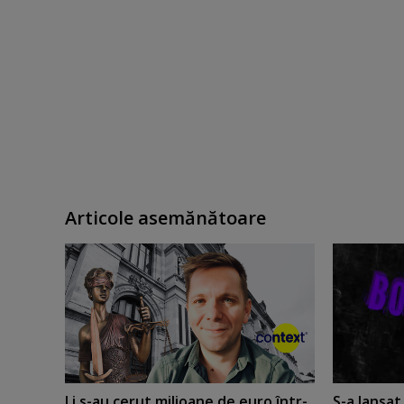
Articole asemănătoare
Li s-au cerut milioane de euro într-
S-a lansa