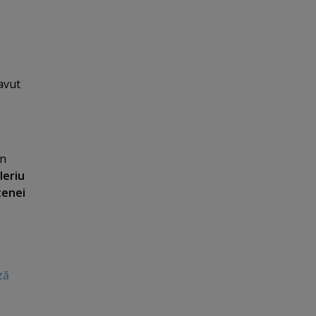
avut
n
leriu
enei
ză