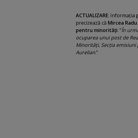
ACTUALIZARE
: Informaţia
p
precizează că
Mircea Radu
pentru minorităţi
: "
În urma
ocuparea unui post de Real
Minorităţi, Secţia emisiun
Aurelian
."