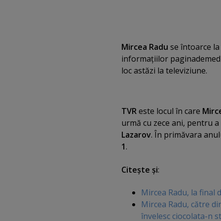
Mircea Radu
se întoarce l
informaţiilor paginademed
loc astăzi la televiziune.
TVR
este locul în care
Mirc
urmă cu zece ani, pentru 
Lazarov
. În primăvara anu
1
.
Citeşte şi
:
Mircea Radu, la final
Mircea Radu, către dir
învelesc ciocolata-n s