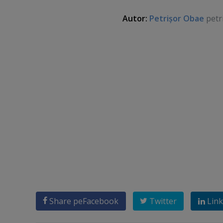
Autor:
Petrişor Obae
petr
Share pe
Facebook
Twitter
Link