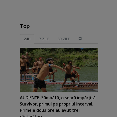
Top
24H
7 ZILE
30 ZILE
AUDIENŢE. Sâmbătă, o seară împărţită:
Survivor, primul pe propriul interval.
Primele două ore au avut trei
câştigători