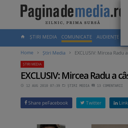
Skip
to
main
content
-
ȘTIRI MEDIA
COMUNICATE
AUDIENȚE TV
PAGINA
CURENTĂ
Home
Știri Media
EXCLUSIV: Mircea Radu a 
EXCLUSIV: Mircea Radu a câş
12 AUG 2010 07:39
ȘTIRI MEDIA
13
COMENTARII
Share pe
Facebook
Twitter
Link