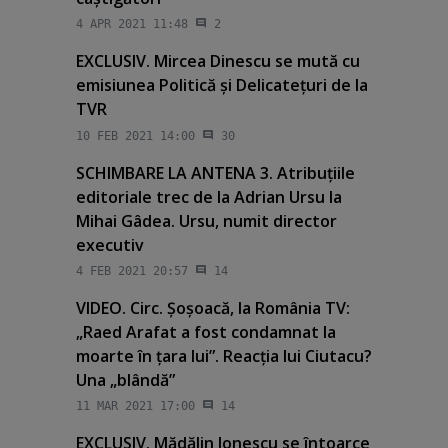
4 APR 2021 11:48
2
EXCLUSIV. Mircea Dinescu se mută cu
emisiunea Politică şi Delicateţuri de la
TVR
10 FEB 2021 14:00
30
SCHIMBARE LA ANTENA 3. Atribuţiile
editoriale trec de la Adrian Ursu la
Mihai Gâdea. Ursu, numit director
executiv
4 FEB 2021 20:57
14
VIDEO. Circ. Şoşoacă, la România TV:
„Raed Arafat a fost condamnat la
moarte în ţara lui”. Reacţia lui Ciutacu?
Una „blândă”
11 MAR 2021 17:00
14
EXCLUSIV. Mădălin Ionescu se întoarce