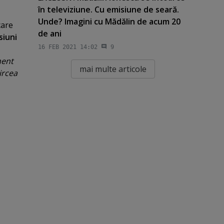
în televiziune. Cu emisiune de seară.
Unde? Imagini cu Mădălin de acum 20
care
de ani
siuni
16 FEB 2021 14:02
9
ment
mai multe articole
ircea