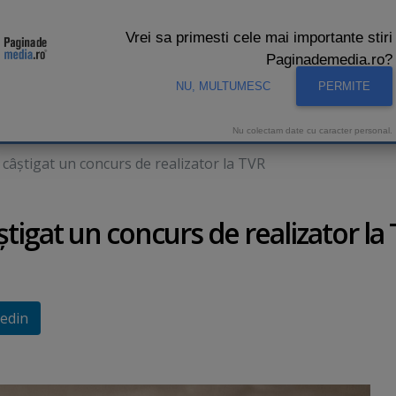
Vrei sa primesti cele mai importante stiri
Paginademedia.ro?
NU, MULTUMESC
PERMITE
CNA
INTERVIURI VIDEO
STUDIO VIDEO
AUDIENTE 
Nu colectam date cu caracter personal.
câştigat un concurs de realizator la TVR
tigat un concurs de realizator la
edin