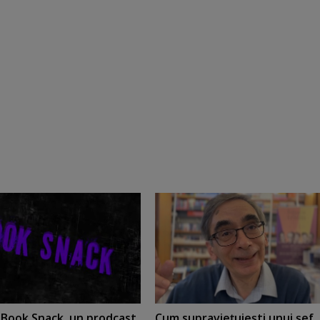
t Book Snack, un prodcast
Cum supravieţuieşti unui şef