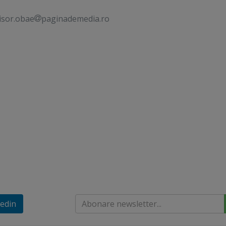
isor.obae
paginademedia.ro
edin