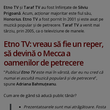
Etno TV
şi
Taraf TV
au fost înfiinţate de
Silviu
Prigoană
. Acum, acţionar majoritar este fiul său,
Honorius
.
Etno TV
a fost pornit în 2001 şi este axat pe
muzică popular şi de petrecere.
Taraf TV
a venit mai
târziu, prin 2005, ca o televiziune de manele.
Etno TV: vreau să fie un reper,
să devină o Mecca a
oamenilor de petrecere
“
Publicul
Etno TV
este mai în vârstă, dar eu nu cred că
numai ei ascultă muzică populară şi de petrecere
”,
spune
Adriana Bahmuţeanu
.
Cum are de gând să aducă public tânăr?
Prezentatoarele sunt mai atrăgătoare. Fosta