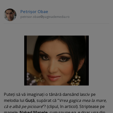
Petrişor Obae
petrisor.obae
paginademedia.ro
Puteţi să vă imaginaţi o tânără dansând lasciv pe
melodia lui
Guţă
, supărat că “
Vrea gagica mea la mare,
că e albă pe picioare
”? (clipul, în articol). Striptease pe
manele,
Naked Manele
, cum spune ea, e doar una din