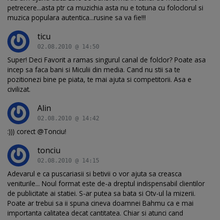
petrecere...asta ptr ca muzichia asta nu e totuna cu foloclorul si
muzica populara autentica...rusine sa va fie!!!
ticu
02.08.2010 @ 14:50
Super! Deci Favorit a ramas singurul canal de folclor? Poate asa
incep sa faca bani si Miculii din media. Cand nu stii sa te
pozitionezi bine pe piata, te mai ajuta si competitorii. Asa e
civilizat.
Alin
02.08.2010 @ 14:42
:))) corect @Tonciu!
tonciu
02.08.2010 @ 14:15
Adevarul e ca puscariasii si betivii o vor ajuta sa creasca
veniturile... Noul format este de-a dreptul indispensabil clientilor
de publicitate ai statiei. S-ar putea sa bata si Otv-ul la mizerii.
Poate ar trebui sa ii spuna cineva doamnei Bahmu ca e mai
importanta calitatea decat cantitatea. Chiar si atunci cand