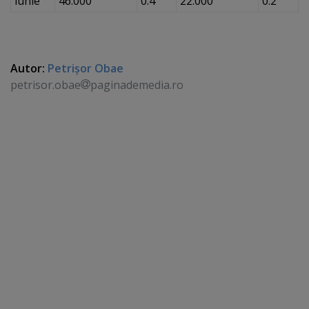
iunie
46.000
0.4
22.000
0.2
Autor:
Petrişor Obae
petrisor.obae
paginademedia.ro