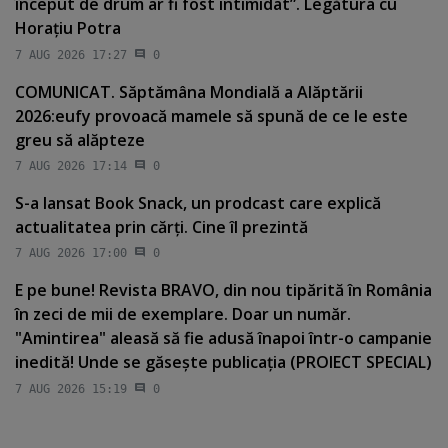
început de drum ar fi fost intimidat”. Legătura cu
Horaţiu Potra
7 AUG 2026 17:27
0
COMUNICAT. Săptămâna Mondială a Alăptării
2026:eufy provoacă mamele să spună de ce le este
greu să alăpteze
7 AUG 2026 17:14
0
S-a lansat Book Snack, un prodcast care explică
actualitatea prin cărţi. Cine îl prezintă
7 AUG 2026 17:00
0
E pe bune! Revista BRAVO, din nou tipărită în România
în zeci de mii de exemplare. Doar un număr.
"Amintirea" aleasă să fie adusă înapoi într-o campanie
inedită! Unde se găseşte publicaţia (PROIECT SPECIAL)
7 AUG 2026 15:19
0