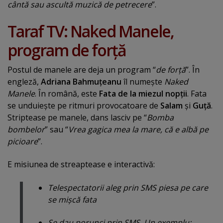
cântă sau ascultă muzică de petrecere
”.
Taraf TV: Naked Manele,
program de forţă
Postul de manele are deja un program “
de forţă
”. În
engleză,
Adriana Bahmuţeanu
îl numeşte
Naked
Manele
. În română, este
Fata de la miezul nopţii
. Fata
se unduieşte pe ritmuri provocatoare de
Salam
şi
Guţă
.
Striptease pe manele, dans lasciv pe “
Bomba
bombelor
” sau “
Vrea gagica mea la mare, că e albă pe
picioare
”.
E misiunea de streaptease e interactivă:
Telespectatorii aleg prin SMS piesa pe care
se mişcă fata
Se dau porunci prin SMS. Un exemplu: