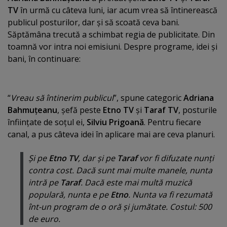
TV
în urmă cu câteva luni, iar acum vrea să întinerească
publicul posturilor, dar şi să scoată ceva bani.
Săptămâna trecută a schimbat regia de publicitate. Din
toamnă vor intra noi emisiuni. Despre programe, idei şi
bani, în continuare:
“
Vreau să întinerim publicul
”, spune categoric
Adriana
Bahmuţeanu
, şefă peste
Etno TV
şi
Taraf TV
, posturile
înfiinţate de soţul ei,
Silviu Prigoană
. Pentru fiecare
canal, a pus câteva idei în aplicare mai are ceva planuri.
Şi pe
Etno TV
, dar şi pe
Taraf
vor fi difuzate nunţi
contra cost. Dacă sunt mai multe manele, nunta
intră pe
Taraf
. Dacă este mai multă muzică
populară, nunta e pe
Etno
. Nunta va fi rezumată
înt-un program de o oră şi jumătate. Costul: 500
de euro.