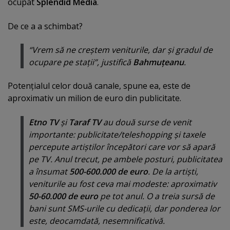
ocupat
Splendid Media
.
De ce a a schimbat?
“
Vrem să ne creştem veniturile, dar şi gradul de
ocupare pe staţii
”, justifică
Bahmuţeanu
.
Potenţialul celor două canale, spune ea, este de
aproximativ un milion de euro din publicitate.
Etno TV
şi
Taraf TV
au două surse de venit
importante: publicitate/teleshopping şi taxele
percepute artiştilor începători care vor să apară
pe TV. Anul trecut, pe ambele posturi, publicitatea
a însumat
500-600.000 de euro
. De la artişti,
veniturile au fost ceva mai modeste: aproximativ
50-60.000 de euro
pe tot anul. O a treia sursă de
bani sunt SMS-urile cu dedicaţii, dar ponderea lor
este, deocamdată, nesemnificativă.