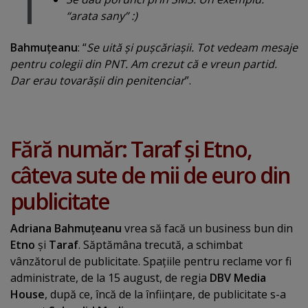
“
arata sany
” :)
Bahmuţeanu
: “
Se uită şi puşcăriaşii. Tot vedeam mesaje
pentru colegii din PNT. Am crezut că e vreun partid.
Dar erau tovarăşii din penitenciar
”.
Fără număr: Taraf şi Etno,
câteva sute de mii de euro din
publicitate
Adriana Bahmuţeanu
vrea să facă un business bun din
Etno
şi
Taraf
. Săptămâna trecută, a schimbat
vânzătorul de publicitate. Spaţiile pentru reclame vor fi
administrate, de la 15 august, de regia
DBV Media
House
, după ce, încă de la înfiinţare, de publicitate s-a