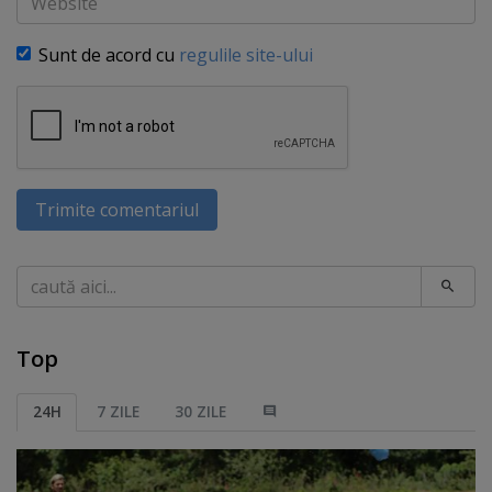
Sunt de acord cu
regulile site-ului
Trimite comentariul
Caută
Top
24H
7 ZILE
30 ZILE