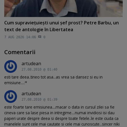
Cum supravieţuieşti unui şef prost? Petre Barbu, un
text de antologie în Libertatea
7 AUG 2026 14:06
0
Comentarii
artudean
27.08.2010 @ 01:40
esti tare deea..tineo tot asa...as vrea sa dansez si eu in
emisiune....:*
artudean
27.08.2010 @ 01:39
este foarte tare emisiunea....macar o data in cursul zilei sa fie
cineva care sa lase piesa in intregime....numai invidiosi isi dau
paperi urate despre deea si despre toate fetele..le este ciuda ca
manelele sunt cele mai cautate si cele mai cunoscute...sincer niki