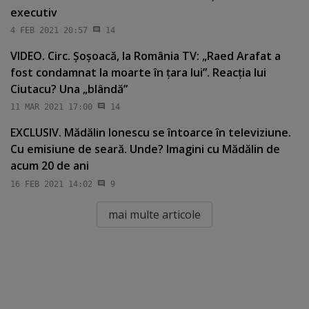
executiv
4 FEB 2021 20:57
14
VIDEO. Circ. Şoşoacă, la România TV: „Raed Arafat a
fost condamnat la moarte în ţara lui”. Reacţia lui
Ciutacu? Una „blândă”
11 MAR 2021 17:00
14
EXCLUSIV. Mădălin Ionescu se întoarce în televiziune.
Cu emisiune de seară. Unde? Imagini cu Mădălin de
acum 20 de ani
16 FEB 2021 14:02
9
mai multe articole