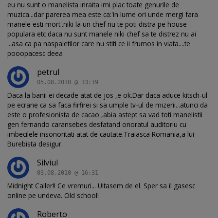
eu nu sunt o manelista inraita imi plac toate genurile de
muzica...dar parerea mea este ca:'in lume ori unde mergi fara
manele esti mort'.niki la un chef nu te poti distra pe house
populara etc daca nu sunt manele niki chef sa te distrez nu ai
...asa ca pa naspaletilor care nu stiti ce ii frumos in viata....te
pooopacesc deea
petrul
05.08.2010 @ 13:19
Daca la banii ei decade atat de jos ,e ok.Dar daca aduce kitsch-ul
pe ecrane ca sa faca firfirei si sa umple tv-ul de mizerii...atunci da
este o profesionista de cacao ,abia astept sa vad toti manelistii
gen fernando caransebes desfatand onoratul auditoriu cu
imbecilele insonoritati atat de cautate.Traiasca Romania,a lui
Burebista desigur.
Silviul
03.08.2010 @ 16:31
Midnight Caller!! Ce vremuri... Uitasem de el. Sper sa il gasesc
online pe undeva. Old school!
Roberto