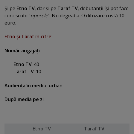
Şi pe
Etno TV
, dar şi pe
Taraf TV
, debutanţii îşi pot face
cunoscute “
operele
”. Nu degeaba. O difuzare costă 10
euro.
Etno şi Taraf în cifre
:
Număr angajaţi
:
Etno TV
: 40
Taraf TV
: 10
Audienţa în mediul urban
:
După media pe zi
:
Etno TV
Taraf TV