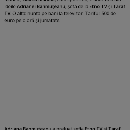
ideile
Adrianei Bahmuţeanu
, şefa de la
Etno TV
şi
Taraf
TV
. O alta: nunta pe bani la televizor. Tariful: 500 de
euro pe o oră şi jumătate.
Adriana Bahmuţeanu
a preluat şefia
Etno TV
şi
Taraf