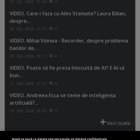
21 IUL 2026 17:59
0
VIDEO. Care-i faza cu Alex Stamate? Laura Bălan,
despre...
18 IUL 2026 15:55
0
VIDEO. Mihai Voinea - Recorder, despre problema
banilor de...
18 IUN 2026 16:27
0
VIDEO. Poate să fie presa înlocuită de AI? E AI-ul
bun...
17 IUN 2026 17:27
0
VIDEO. Andreea Esca se teme de inteligenţa
artificială?...
10 IUN 2026 18:07
0
Vezi toate
Nouă ne pasă ca datele tale personale să rămână confidențiale