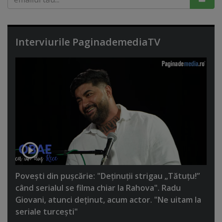
Interviurile PaginademediaTV
Poveşti din puşcărie: "Deţinuţii strigau „Tătuţu!”
când serialul se filma chiar la Rahova". Radu
Giovani, atunci deţinut, acum actor. "Ne uitam la
seriale turceşti"