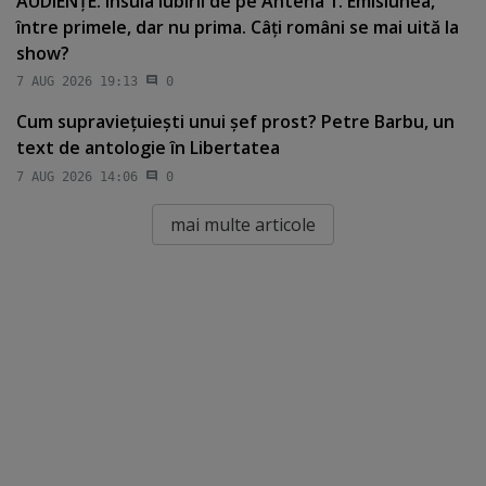
AUDIENŢE. Insula Iubirii de pe Antena 1. Emisiunea,
între primele, dar nu prima. Câţi români se mai uită la
show?
7 AUG 2026 19:13
0
Cum supravieţuieşti unui şef prost? Petre Barbu, un
text de antologie în Libertatea
7 AUG 2026 14:06
0
mai multe articole