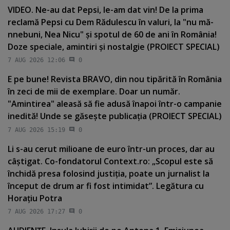
VIDEO. Ne-au dat Pepsi, le-am dat vin! De la prima
reclamă Pepsi cu Dem Rădulescu în valuri, la "nu mă-
nnebuni, Nea Nicu" şi spotul de 60 de ani în România!
Doze speciale, amintiri şi nostalgie (PROIECT SPECIAL)
7 AUG 2026 12:06
0
E pe bune! Revista BRAVO, din nou tipărită în România
în zeci de mii de exemplare. Doar un număr.
"Amintirea" aleasă să fie adusă înapoi într-o campanie
inedită! Unde se găseşte publicaţia (PROIECT SPECIAL)
7 AUG 2026 15:19
0
Li s-au cerut milioane de euro într-un proces, dar au
câştigat. Co-fondatorul Context.ro: „Scopul este să
închidă presa folosind justiţia, poate un jurnalist la
început de drum ar fi fost intimidat”. Legătura cu
Horaţiu Potra
7 AUG 2026 17:27
0