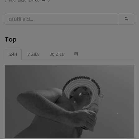
7 AUG 2026 14:06
0
Caută
Top
24H
7 ZILE
30 ZILE