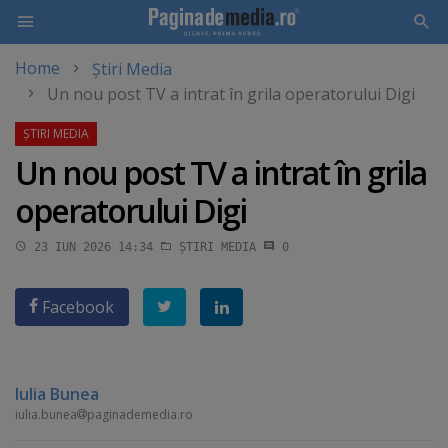
Home
Știri Media
Skip
Un nou post TV a intrat în grila operatorului Digi
to
main
content
Un nou post TV a intrat în grila
operatorului Digi
23 IUN 2026 14:34
ȘTIRI MEDIA
0
Facebook
Iulia Bunea
iulia.bunea
paginademedia.ro