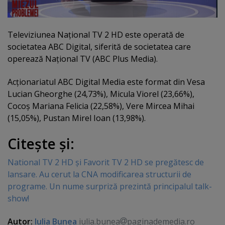
Televiziunea Naţional TV 2 HD este operată de
societatea ABC Digital, siferită de societatea care
operează Naţional TV (ABC Plus Media).
Acţionariatul ABC Digital Media este format din Vesa
Lucian Gheorghe (24,73%), Micula Viorel (23,66%),
Cocoş Mariana Felicia (22,58%), Vere Mircea Mihai
(15,05%), Pustan Mirel Ioan (13,98%).
Citeşte şi:
National TV 2 HD şi Favorit TV 2 HD se pregătesc de
lansare. Au cerut la CNA modificarea structurii de
programe. Un nume surpriză prezintă principalul talk-
show!
Autor:
Iulia Bunea
iulia.bunea
paginademedia.ro