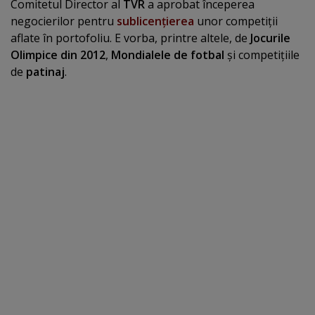
Comitetul Director al
TVR
a aprobat începerea
negocierilor pentru
sublicenţierea
unor competiţii
aflate în portofoliu. E vorba, printre altele, de
Jocurile
Olimpice din 2012
,
Mondialele de fotbal
şi competiţiile
de
patinaj
.