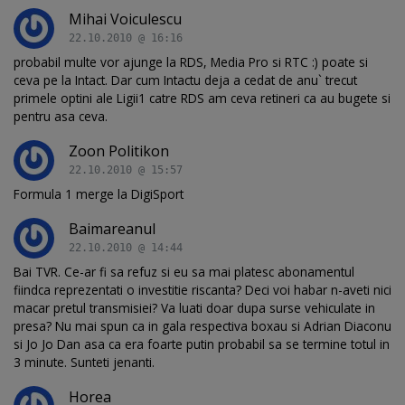
Mihai Voiculescu
22.10.2010 @ 16:16
probabil multe vor ajunge la RDS, Media Pro si RTC :) poate si
ceva pe la Intact. Dar cum Intactu deja a cedat de anu` trecut
primele optini ale Ligii1 catre RDS am ceva retineri ca au bugete si
pentru asa ceva.
Zoon Politikon
22.10.2010 @ 15:57
Formula 1 merge la DigiSport
Baimareanul
22.10.2010 @ 14:44
Bai TVR. Ce-ar fi sa refuz si eu sa mai platesc abonamentul
fiindca reprezentati o investitie riscanta? Deci voi habar n-aveti nici
macar pretul transmisiei? Va luati doar dupa surse vehiculate in
presa? Nu mai spun ca in gala respectiva boxau si Adrian Diaconu
si Jo Jo Dan asa ca era foarte putin probabil sa se termine totul in
3 minute. Sunteti jenanti.
Horea