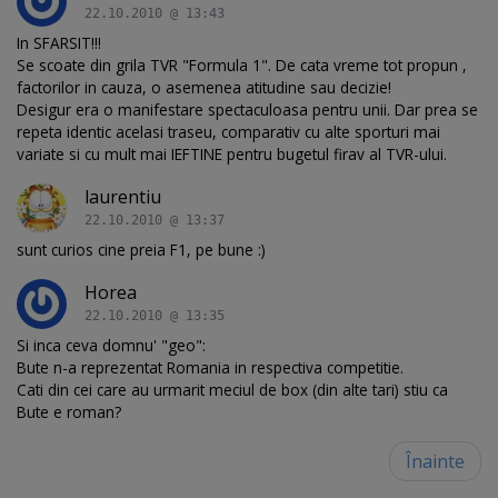
22.10.2010 @ 13:43
In SFARSIT!!!
Se scoate din grila TVR "Formula 1". De cata vreme tot propun ,
factorilor in cauza, o asemenea atitudine sau decizie!
Desigur era o manifestare spectaculoasa pentru unii. Dar prea se
repeta identic acelasi traseu, comparativ cu alte sporturi mai
variate si cu mult mai IEFTINE pentru bugetul firav al TVR-ului.
laurentiu
22.10.2010 @ 13:37
sunt curios cine preia F1, pe bune :)
Horea
22.10.2010 @ 13:35
Si inca ceva domnu' "geo":
Bute n-a reprezentat Romania in respectiva competitie.
Cati din cei care au urmarit meciul de box (din alte tari) stiu ca
Bute e roman?
Înainte