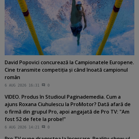
David Popovici concurează la Campionatele Europene.
Cine transmite competiţia şi când înoată campionul
român
6 AUG 2026 16:31
0
VIDEO. Produs în Studioul Paginademedia. Cum a
ajuns Roxana Ciuhulescu la ProMotor? Dată afară de
o firmă din grupul Pro, apoi angajată de Pro TV: "Am
fost 52 de fete la probe!"
6 AUG 2026 14:21
0
Pro TV pune dragostea la încercare. Reality-show-ul