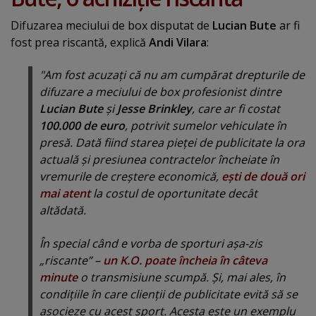
Difuzarea meciului de box disputat de
Lucian Bute
ar fi
fost prea riscantă, explică
Andi Vilara
:
"Am fost acuzaţi că nu am cumpărat drepturile de
difuzare a meciului de box profesionist dintre
Lucian Bute
şi
Jesse Brinkley
, care ar fi costat
100.000 de euro
, potrivit sumelor vehiculate în
presă. Dată fiind starea pieţei de publicitate la ora
actuală şi presiunea contractelor încheiate în
vremurile de creştere economică,
eşti de două ori
mai atent
la costul de oportunitate decât
altădată.
În special când e vorba de sporturi aşa-zis
„
riscante
” –
un K.O. poate încheia în câteva
minute
o transmisiune scumpă. Şi, mai ales, în
condiţiile în care clienţii de publicitate evită să se
asocieze cu acest sport. Acesta este un exemplu