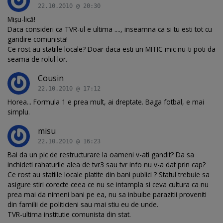
22.10.2010 @ 20:30
Mişu-lică!
Daca consideri ca TVR-ul e ultima ...., inseamna ca si tu esti tot cu
gandire comunista!
Ce rost au statiile locale? Doar daca esti un MITIC mic nu-ti poti da
seama de rolul lor.
Cousin
22.10.2010 @ 17:12
Horea... Formula 1 e prea mult, ai dreptate. Baga fotbal, e mai
simplu.
misu
22.10.2010 @ 16:23
Bai da un pic de restructurare la oameni v-ati gandit? Da sa
inchideti rahaturile alea de tvr3 sau tvr info nu v-a dat prin cap?
Ce rost au statiile locale platite din bani publici ? Statul trebuie sa
asigure stiri corecte ceea ce nu se intampla si ceva cultura ca nu
prea mai da nimeni bani pe ea, nu sa inbuibe parazitii proveniti
din familii de politicieni sau mai stiu eu de unde.
TVR-ultima institutie comunista din stat.