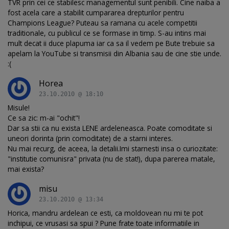
TVR prin cei ce stabilesc managementul sunt penibili. Cine naiba a
fost acela care a stabilit cumpararea drepturilor pentru
Champions League? Puteau sa ramana cu acele competitii
traditionale, cu publicul ce se formase in timp. S-au intins mai
mult decat ii duce plapuma iar ca sa il vedem pe Bute trebuie sa
apelam la YouTube si transmisii din Albania sau de cine stie unde.
:(
Horea
23.10.2010 @ 18:10
Misule!
Ce sa zic: m-ai "ochit"!
Dar sa stii ca nu exista LENE ardeleneasca. Poate comoditate si
uneori dorinta (prin comoditate) de a starni interes.
Nu mai recurg, de aceea, la detalii.Imi starnesti insa o curiozitate:
"institutie comunisra" privata (nu de stat!), dupa parerea matale,
mai exista?
misu
23.10.2010 @ 13:34
Horica, mandru ardelean ce esti, ca moldovean nu mi te pot
inchipui, ce vrusasi sa spui ? Pune frate toate informatiile in