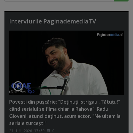
Interviurile PaginademediaTV
Poveşti din puşcărie: "Deţinuţii strigau „Tătuţu!”
când serialul se filma chiar la Rahova". Radu
Giovani, atunci deţinut, acum actor. "Ne uitam la
seriale turceşti"
21 IUL 2026 17:59
0