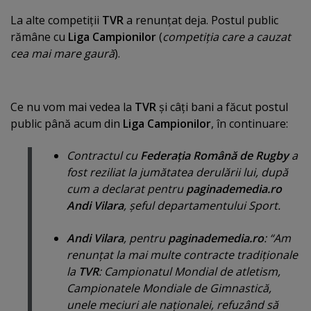
La alte competiţii
TVR
a renunţat deja. Postul public
rămâne cu
Liga Campionilor
(
competiţia care a cauzat
cea mai mare gaură
).
Ce nu vom mai vedea la
TVR
şi câţi bani a făcut postul
public până acum din
Liga Campionilor
, în continuare:
Contractul cu
Federaţia Română de Rugby
a
fost reziliat la jumătatea derulării lui, după
cum a declarat pentru
paginademedia.ro
Andi Vilara
, şeful departamentului Sport.
Andi Vilara
, pentru
paginademedia.ro
: “
Am
renunţat la mai multe contracte tradiţionale
la
TVR
: Campionatul Mondial de atletism,
Campionatele Mondiale de Gimnastică,
unele meciuri ale naţionalei, refuzând să