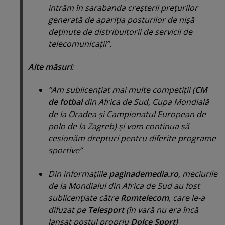
intrăm în sarabanda creşterii preţurilor
generată de apariţia posturilor de nişă
deţinute de distribuitorii de servicii de
telecomunicaţii
”.
Alte măsuri
:
“Am sublicenţiat mai multe competiţii (
CM
de fotbal
din Africa de Sud, Cupa Mondială
de la Oradea şi Campionatul European de
polo de la Zagreb) şi vom continua să
cesionăm drepturi pentru diferite programe
sportive”
Din informaţiile
paginademedia.ro
, meciurile
de la Mondialul din Africa de Sud au fost
sublicenţiate către
Romtelecom
, care le-a
difuzat pe
Telesport
(
în vară nu era încă
lansat postul propriu
Dolce Sport
)