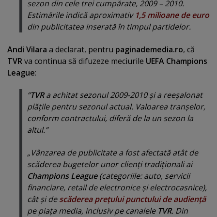
sezon din cele trei cumpărate, 2009 – 2010.
Estimările indică aproximativ
1,5 milioane de euro
din publicitatea inserată în timpul partidelor.
Andi Vilara
a declarat, pentru
paginademedia.ro
, că
TVR
va continua să difuzeze meciurile
UEFA Champions
League
:
“
TVR
a achitat sezonul 2009-2010 şi a reeşalonat
plăţile pentru sezonul actual. Valoarea tranşelor,
conform contractului, diferă de la un sezon la
altul.”
„Vânzarea de publicitate a fost afectată atât de
scăderea bugetelor unor clienţi tradiţionali ai
Champions League
(categoriile: auto, servicii
financiare, retail de electronice şi electrocasnice),
cât şi de
scăderea preţului punctului de audienţă
pe piaţa media, inclusiv pe canalele
TVR
. Din