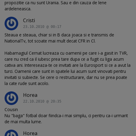
propozitie ca nu sunt Urania. Sau e din cauza de lene
ardeleneasca.
Cristi
23.10.2010 @ 00:17
Steaua e steaua, chiar si in B daca joaca si e transmis de
NationalTv, tot scoate mai mult decat CFR in Cl.
Habarnagiul Cernat lucreaza cu oamenii pe care i-a gasit in TVR,
care nu cred ca il iubesc prea tare dupa ce a fugit cu liga acum
cativa ani. Intereseaza-te ce invitati are la Eurosport si ce a avut la
turci. Oamenii care sunt in spatele lui acum sunt vinovati pentru
invitati si subiecte. Se cere o restructurare, dar nu se prea poate
la cate rude sunt acolo.
Horea
22.10.2010 @ 20:35
Cousin
Nu "baga" fotbal doar fiindca-i mai simplu, ci pentru ca-i urmarit
de mai multa lume.
Horea