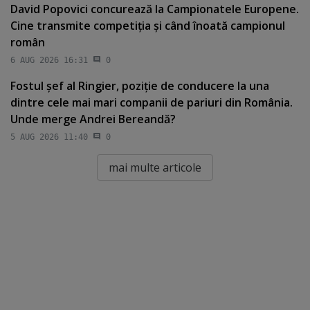
David Popovici concurează la Campionatele Europene.
Cine transmite competiţia şi când înoată campionul
român
6 AUG 2026 16:31
0
Fostul şef al Ringier, poziţie de conducere la una
dintre cele mai mari companii de pariuri din România.
Unde merge Andrei Bereandă?
5 AUG 2026 11:40
0
mai multe articole