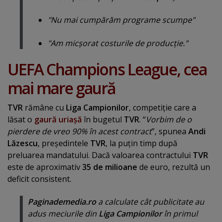
"Nu mai cumpărăm programe scumpe"
"Am micşorat costurile de producţie."
UEFA Champions League, cea
mai mare gaură
TVR
rămâne cu
Liga Campionilor
, competiţie care a
lăsat o
gaură uriaşă
în bugetul
TVR
. “
Vorbim de o
pierdere de vreo 90% în acest contract
”, spunea
Andi
Lăzescu
, preşedintele
TVR
, la puţin timp după
preluarea mandatului. Dacă valoarea contractului
TVR
este de aproximativ
35 de milioane
de euro, rezultă un
deficit consistent.
Paginademedia.ro
a calculate cât publicitate au
adus meciurile din
Liga Campionilor
în primul