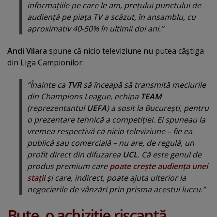
informaţiile pe care le am, preţului punctului de
audienţă pe piaţa TV a scăzut, în ansamblu, cu
aproximativ 40-50% în ultimii doi ani.”
Andi Vilara
spune că nicio televiziune nu putea câştiga
din Liga Campionilor:
“Înainte ca
TVR
să înceapă să transmită meciurile
din Champions League, echipa
TEAM
(reprezentantul
UEFA
) a sosit la Bucureşti, pentru
o prezentare tehnică a competiţiei. Ei spuneau la
vremea respectivă că nicio televiziune – fie ea
publică sau comercială – nu are, de regulă, un
profit direct din difuzarea
UCL
. Că este genul de
produs premium care
poate creşte audienţa unei
staţii
şi care, indirect, poate ajuta ulterior la
negocierile de vânzări prin prisma acestui lucru.”
Bute, o achiziţie riscantă