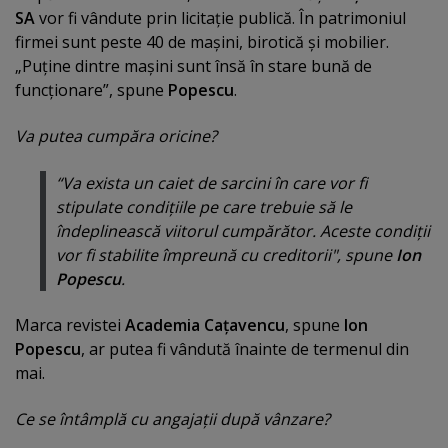
SA
vor fi vândute prin licitaţie publică. În patrimoniul
firmei sunt peste 40 de maşini, birotică şi mobilier.
„Puţine dintre maşini sunt însă în stare bună de
funcţionare”, spune
Popescu
.
Va putea cumpăra oricine?
“Va exista un caiet de sarcini în care vor fi
stipulate condiţiile pe care trebuie să le
îndeplinească viitorul cumpărător. Aceste condiţii
vor fi stabilite împreună cu creditorii", spune
Ion
Popescu
.
Marca revistei
Academia Caţavencu
, spune
Ion
Popescu
, ar putea fi vândută înainte de termenul din
mai.
Ce se întâmplă cu angajaţii după vânzare?