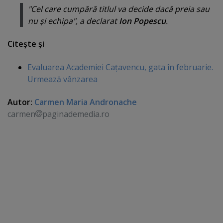
"Cel care cumpără titlul va decide dacă preia sau
nu şi echipa", a declarat
Ion Popescu
.
Citeşte şi
Evaluarea Academiei Caţavencu, gata în februarie.
Urmează vânzarea
Autor:
Carmen Maria Andronache
carmen
paginademedia.ro