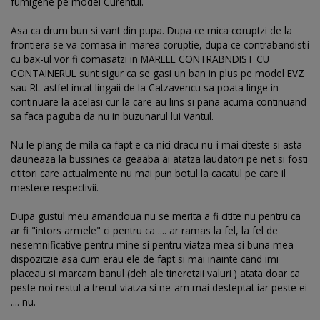
fumigene pe model Curentul.
Asa ca drum bun si vant din pupa. Dupa ce mica coruptzi de la
frontiera se va comasa in marea coruptie, dupa ce contrabandistii
cu bax-ul vor fi comasatzi in MARELE CONTRABNDIST CU
CONTAINERUL sunt sigur ca se gasi un ban in plus pe model EVZ
sau RL astfel incat lingaii de la Catzavencu sa poata linge in
continuare la acelasi cur la care au lins si pana acuma continuand
sa faca paguba da nu in buzunarul lui Vantul.
Nu le plang de mila ca fapt e ca nici dracu nu-i mai citeste si asta
dauneaza la bussines ca geaaba ai atatza laudatori pe net si fosti
cititori care actualmente nu mai pun botul la cacatul pe care il
mestece respectivii.
Dupa gustul meu amandoua nu se merita a fi citite nu pentru ca
ar fi "intors armele" ci pentru ca .... ar ramas la fel, la fel de
nesemnificative pentru mine si pentru viatza mea si buna mea
dispozitzie asa cum erau ele de fapt si mai inainte cand imi
placeau si marcam banul (deh ale tineretzii valuri ) atata doar ca
peste noi restul a trecut viatza si ne-am mai desteptat iar peste ei
.... nu.