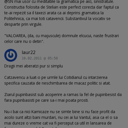
@SN mai usor cu meditatiile la gramatica pe aici, sinistratule.
Constructia folosita de Stelian este perfect corecta dar faptul ca
te-ai repezit sa il taxezi arata ca ai deprins gramatica la
Politehnica, ca mai toti catavencii. Substantivul la vocativ se
desparte prin virgule.
"VALOAREA, (da, cu majuscule) domnule elcucui, naste frustrari
celor care nu o detin".
laur22
16.02.2011 @ 05:50
Dragii mei aberatzi pur si simplu
Catzavencu a luat-o pe urmle lui Cotidianul cu intarzierea
specifica cauzata de neschimbarea de macaz politic si atat.
Ziarul pupinbasist sub acoperire a ramas la fel de pupinbesist da
fara pupinbasisti pe care sa-i mai poata prosti.
Nu-i bai ca nici Kamicaze nu se simte bine si nu face profit da
acolo sunt altzi bani murdari, nu cei ai lui Vantul, asa ca el o sa
mai dureze o vreme cat va fi perceput ca util in lansarea de