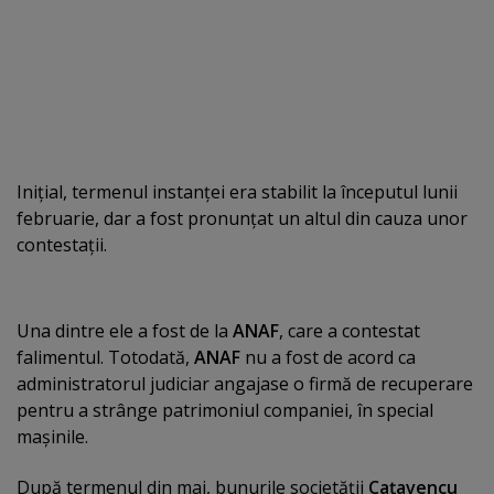
Iniţial, termenul instanţei era stabilit la începutul lunii
februarie, dar a fost pronunţat un altul din cauza unor
contestaţii.
Una dintre ele a fost de la
ANAF
, care a contestat
falimentul. Totodată,
ANAF
nu a fost de acord ca
administratorul judiciar angajase o firmă de recuperare
pentru a strânge patrimoniul companiei, în special
maşinile.
După termenul din mai, bunurile societăţii
Caţavencu