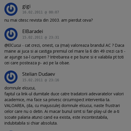
gigi
16.02.2011 @ 00:07
nu mai citesc revista din 2003. am pierdut ceva?
ElBaradei
15.02.2011 @ 23:31
@ElCucui - cat crezi, onest, ca (mai) valoreaza brandul AC ? Daca
maine ai juca si ai castiga premiul cel mare la 6 din 49 crezi ca ti -
ar ajunge sa-l cumperi ? Intrebarea e pe bune si e valabila pt toti
cei care posteaza p- aci pe la obae.
Stelian Dudaev
15.02.2011 @ 23:16
domnule elcucui,
faptul ca link-ul dumitale duce catre tradatorii adevaratelor valori
academice, ma face sa privesc circumspect interventia ta.
VALOAREA, (da, cu majuscule) domnule elcucui, naste frustrari
celor care nu o detin. Ai macar bunul simt si fair-play-ul de a-ti
scoate palaria atunci cand ea exista, este incontestabila,
indubitabila si chiar absoluta.