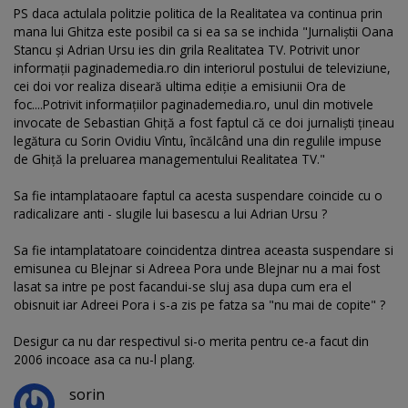
PS daca actulala politzie politica de la Realitatea va continua prin
mana lui Ghitza este posibil ca si ea sa se inchida "Jurnaliștii Oana
Stancu și Adrian Ursu ies din grila Realitatea TV. Potrivit unor
informații paginademedia.ro din interiorul postului de televiziune,
cei doi vor realiza diseară ultima ediție a emisiunii Ora de
foc....Potrivit informațiilor paginademedia.ro, unul din motivele
invocate de Sebastian Ghiță a fost faptul că ce doi jurnaliști țineau
legătura cu Sorin Ovidiu Vîntu, încălcând una din regulile impuse
de Ghiță la preluarea managementului Realitatea TV."
Sa fie intamplataoare faptul ca acesta suspendare coincide cu o
radicalizare anti - slugile lui basescu a lui Adrian Ursu ?
Sa fie intamplatatoare coincidentza dintrea aceasta suspendare si
emisunea cu Blejnar si Adreea Pora unde Blejnar nu a mai fost
lasat sa intre pe post facandui-se sluj asa dupa cum era el
obisnuit iar Adreei Pora i s-a zis pe fatza sa "nu mai de copite" ?
Desigur ca nu dar respectivul si-o merita pentru ce-a facut din
2006 incoace asa ca nu-l plang.
sorin