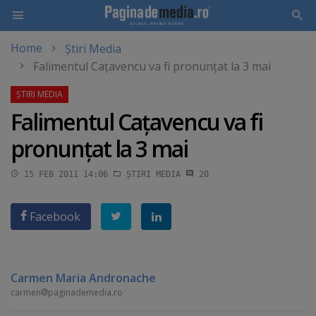
Home
Știri Media
Skip
Falimentul Caţavencu va fi pronunţat la 3 mai
to
main
content
Falimentul Caţavencu va fi
pronunţat la 3 mai
15 FEB 2011 14:06
ȘTIRI MEDIA
20
Facebook
Carmen Maria Andronache
carmen
paginademedia.ro