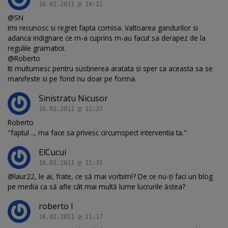
16.02.2011 @ 14:21
@SN
Imi recunosc si regret fapta comisa. Valtoarea gandurilor si
adanca indignare ce m-a cuprins m-au facut sa derapez de la
regulile gramaticii.
@Roberto
Iti multumesc pentru sustinerea aratata si sper ca aceasta sa se
manifeste si pe fond nu doar pe forma.
Sinistratu Nicusor
16.02.2011 @ 11:37
Roberto
"faptul .., ma face sa privesc circumspect interventia ta."
ElCucui
16.02.2011 @ 11:31
@laur22, le ai, frate, ce să mai vorbim!? De ce nu-ți faci un blog
pe media ca să afle cât mai multă lume lucrurile ăstea?
roberto l
16.02.2011 @ 11:17