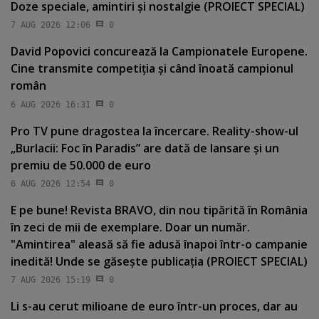
Doze speciale, amintiri şi nostalgie (PROIECT SPECIAL)
7 AUG 2026 12:06
0
David Popovici concurează la Campionatele Europene.
Cine transmite competiţia şi când înoată campionul
român
6 AUG 2026 16:31
0
Pro TV pune dragostea la încercare. Reality-show-ul
„Burlacii: Foc în Paradis” are dată de lansare şi un
premiu de 50.000 de euro
6 AUG 2026 12:54
0
E pe bune! Revista BRAVO, din nou tipărită în România
în zeci de mii de exemplare. Doar un număr.
"Amintirea" aleasă să fie adusă înapoi într-o campanie
inedită! Unde se găseşte publicaţia (PROIECT SPECIAL)
7 AUG 2026 15:19
0
Li s-au cerut milioane de euro într-un proces, dar au