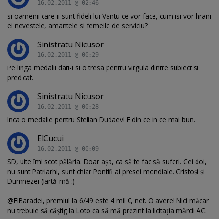
16.02.2011 @ 02:46
si oamenii care ii sunt fideli lui Vantu ce vor face, cum isi vor hrani
ei nevestele, amantele si femeile de serviciu?
Sinistratu Nicusor
16.02.2011 @ 00:29
Pe linga medalii dati-i si o tresa pentru virgula dintre subiect si
predicat.
Sinistratu Nicusor
16.02.2011 @ 00:28
Inca o medalie pentru Stelian Dudaev! E din ce in ce mai bun.
ElCucui
16.02.2011 @ 00:09
SD, uite îmi scot pălăria. Doar așa, ca să te fac să suferi. Cei doi,
nu sunt Patriarhi, sunt chiar Pontifi ai presei mondiale. Cristoși și
Dumnezei (Iartă-mă :)
@ElBaradei, premiul la 6/49 este 4 mil €, net. O avere! Nici măcar
nu trebuie să căștig la Loto ca să mă prezint la licitația mărcii AC.