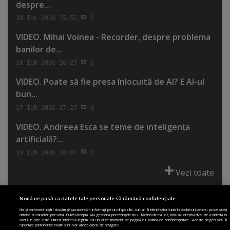
despre...
18 IUL 2026 15:55
0
VIDEO. Mihai Voinea - Recorder, despre problema
banilor de...
18 IUN 2026 16:27
0
VIDEO. Poate să fie presa înlocuită de AI? E AI-ul
bun...
17 IUN 2026 17:27
0
VIDEO. Andreea Esca se teme de inteligenţa
artificială?...
10 IUN 2026 18:07
0
Vezi toate
Nouă ne pasă ca datele tale personale să rămână confidențiale
Noi și partenerii noștri stocăm și/sau accesăm informații pe un dispozitiv, cum ar fi identificatori unici în cookie-uri pentru procesarea
datelor cu caracter personal. Puteți accepta sau gestiona preferințele dvs. făcând clic mai jos, inclusiv dreptul dvs. de a obiecta în
cazul în care este utilizat interesul legitim sau în orice moment pe pagina cu politica de confidențialitate. Aceste alegeri vor fi
PRIMA PAGINĂ
POLITICA DE COLECTARE ACORD COOKIE
raportate partenerilor noștri și nu vor afecta datele de navigare.