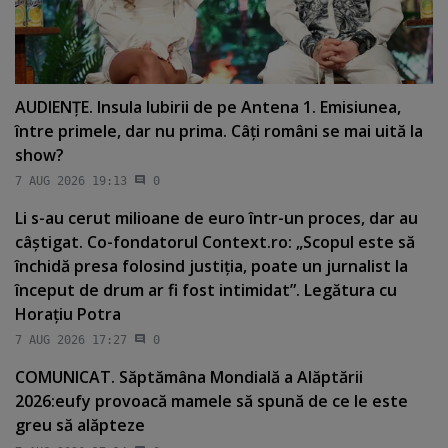
AUDIENŢE. Insula Iubirii de pe Antena 1. Emisiunea,
între primele, dar nu prima. Câţi români se mai uită la
show?
7 AUG 2026 19:13
0
Li s-au cerut milioane de euro într-un proces, dar au
câştigat. Co-fondatorul Context.ro: „Scopul este să
închidă presa folosind justiţia, poate un jurnalist la
început de drum ar fi fost intimidat”. Legătura cu
Horaţiu Potra
7 AUG 2026 17:27
0
COMUNICAT. Săptămâna Mondială a Alăptării
2026:eufy provoacă mamele să spună de ce le este
greu să alăpteze