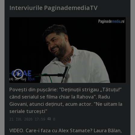
Interviurile PaginademediaTV
Poveşti din puşcărie: "Deţinuţii strigau „Tătuţu!”
când serialul se filma chiar la Rahova". Radu
Giovani, atunci deţinut, acum actor. "Ne uitam la
seriale turceşti"
21 IUL 2026 17:59
0
VIDEO. Care-i faza cu Alex Stamate? Laura Bălan,