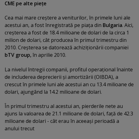
CME pe alte pieţe
Cea mai mare creştere a veniturilor, în primele luni ale
acestui an, a fost înregistrată pe piaţa din
Bulgaria
. Aici,
creşterea a fost de 18.4 milioane de dolari de la circa 1
milion de dolari, cât producea în primul trimestru din
2010. Creşterea se datorează achiziţionării companiei
bTV group,
în aprilie 2010.
La nivelul întregii companii, profitul operaţional înainte
de includerea deprecierii şi amortizării (OIBDA), a
crescut în primele luni ale acestui an cu 13.4 milioane de
dolari, ajungând la 14.2 milioane de dolari.
În primul trimestru al acestui an, pierderile nete au
ajuns la valoarea de 21.1 milioane de dolari, faţă de 42.3
milioane de dolari - cât erau în aceeaşi perioadă a
anului trecut