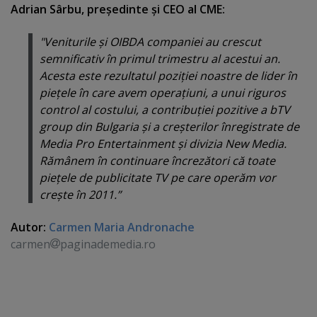
Adrian Sârbu, preşedinte şi CEO al CME:
"Veniturile şi OIBDA companiei au crescut
semnificativ în primul trimestru al acestui an.
Acesta este rezultatul poziţiei noastre de lider în
pieţele în care avem operaţiuni, a unui riguros
control al costului, a contribuţiei pozitive a bTV
group din Bulgaria şi a creşterilor înregistrate de
Media Pro Entertainment şi divizia New Media.
Rămânem în continuare încrezători că toate
pieţele de publicitate TV pe care operăm vor
creşte în 2011.”
Autor:
Carmen Maria Andronache
carmen
paginademedia.ro