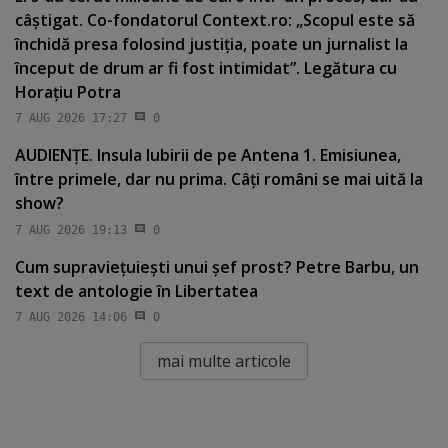
câştigat. Co-fondatorul Context.ro: „Scopul este să
închidă presa folosind justiţia, poate un jurnalist la
început de drum ar fi fost intimidat”. Legătura cu
Horaţiu Potra
7 AUG 2026 17:27
0
AUDIENŢE. Insula Iubirii de pe Antena 1. Emisiunea,
între primele, dar nu prima. Câţi români se mai uită la
show?
7 AUG 2026 19:13
0
Cum supravieţuieşti unui şef prost? Petre Barbu, un
text de antologie în Libertatea
7 AUG 2026 14:06
0
mai multe articole