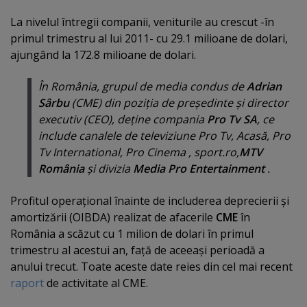
La nivelul întregii companii, veniturile au crescut -în
primul trimestru al lui 2011- cu 29.1 milioane de dolari,
ajungând la 172.8 milioane de dolari.
În România, grupul de media condus de
Adrian
Sârbu
(CME) din poziţia de preşedinte şi director
executiv (CEO), deţine compania
Pro Tv SA
, ce
include canalele de televiziune Pro Tv, Acasă, Pro
Tv International, Pro Cinema , sport.ro,
MTV
România
şi divizia
Media Pro Entertainment
.
Profitul operaţional înainte de includerea deprecierii şi
amortizării (OIBDA) realizat de afacerile
CME
în
România a scăzut cu 1 milion de dolari în primul
trimestru al acestui an, faţă de aceeaşi perioadă a
anului trecut. Toate aceste date reies din cel mai recent
raport
de activitate al CME.