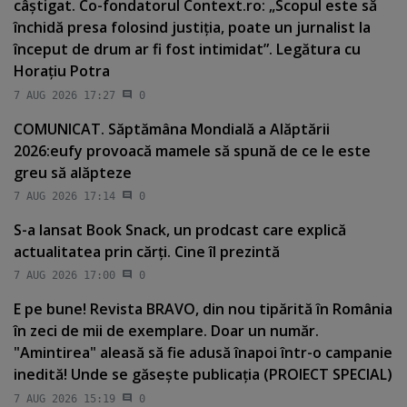
câştigat. Co-fondatorul Context.ro: „Scopul este să
închidă presa folosind justiţia, poate un jurnalist la
început de drum ar fi fost intimidat”. Legătura cu
Horaţiu Potra
7 AUG 2026 17:27
0
COMUNICAT. Săptămâna Mondială a Alăptării
2026:eufy provoacă mamele să spună de ce le este
greu să alăpteze
7 AUG 2026 17:14
0
S-a lansat Book Snack, un prodcast care explică
actualitatea prin cărţi. Cine îl prezintă
7 AUG 2026 17:00
0
E pe bune! Revista BRAVO, din nou tipărită în România
în zeci de mii de exemplare. Doar un număr.
"Amintirea" aleasă să fie adusă înapoi într-o campanie
inedită! Unde se găseşte publicaţia (PROIECT SPECIAL)
7 AUG 2026 15:19
0