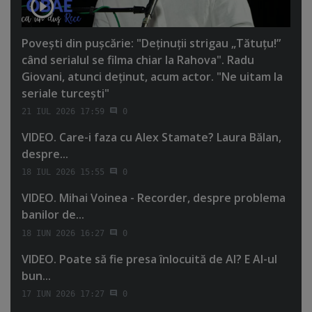
Poveşti din puşcărie: "Deţinuţii strigau „Tătuţu!”
când serialul se filma chiar la Rahova". Radu
Giovani, atunci deţinut, acum actor. "Ne uitam la
seriale turceşti"
21 IUL 2026 17:59
0
VIDEO. Care-i faza cu Alex Stamate? Laura Bălan,
despre...
18 IUL 2026 15:55
0
VIDEO. Mihai Voinea - Recorder, despre problema
banilor de...
18 IUN 2026 16:27
0
VIDEO. Poate să fie presa înlocuită de AI? E AI-ul
bun...
17 IUN 2026 17:27
0