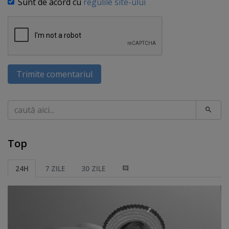
Sunt de acord cu
regulile site-ului
Trimite comentariul
Caută
Top
24H
7 ZILE
30 ZILE