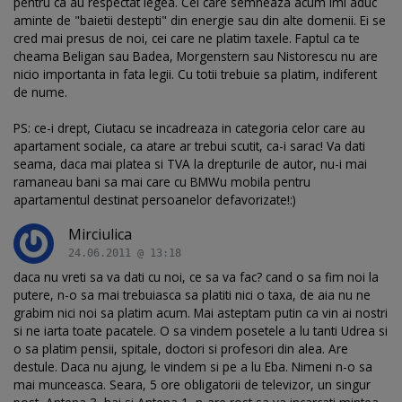
pentru ca au respectat legea. Cei care semneaza acum imi aduc
aminte de "baietii destepti" din energie sau din alte domenii. Ei se
cred mai presus de noi, cei care ne platim taxele. Faptul ca te
cheama Beligan sau Badea, Morgenstern sau Nistorescu nu are
nicio importanta in fata legii. Cu totii trebuie sa platim, indiferent
de nume.
PS: ce-i drept, Ciutacu se incadreaza in categoria celor care au
apartament sociale, ca atare ar trebui scutit, ca-i sarac! Va dati
seama, daca mai platea si TVA la drepturile de autor, nu-i mai
ramaneau bani sa mai care cu BMWu mobila pentru
apartamentul destinat persoanelor defavorizate!:)
Mirciulica
24.06.2011 @ 13:18
daca nu vreti sa va dati cu noi, ce sa va fac? cand o sa fim noi la
putere, n-o sa mai trebuiasca sa platiti nici o taxa, de aia nu ne
grabim nici noi sa platim acum. Mai asteptam putin ca vin ai nostri
si ne iarta toate pacatele. O sa vindem posetele a lu tanti Udrea si
o sa platim pensii, spitale, doctori si profesori din alea. Are
destule. Daca nu ajung, le vindem si pe a lu Eba. Nimeni n-o sa
mai munceasca. Seara, 5 ore obligatorii de televizor, un singur