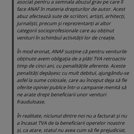
asociat pentru a semnala abuzul grav pe care îl
face ANAF în materia drepturilor de autor. Acest
abuz afectează sute de scriitori, artişti, arhitecţi,
jurnalişti, precum şi reprezentanţi ai altor
categorii socioprofesionale care au obţinut
venituri în schimbul activităţii lor de creaţie.
În mod eronat, ANAF susţine că pentru veniturile
obţinute avem obligaţia de a plăti TVA retroactiv
timp de cinci ani, cu penalităţile aferente. Aceste
penalităţi depăşesc cu mult debitul, ajungându-se
asfel la sume colosale, care au început deja să fie
oferite opiniei publice într-o campanie menită să
ne arate drept beneficiarii unor venituri
frauduloase.
În realitate, niciunul dintre noi nu a facturat şi nu
a încasat TVA de la beneficiarii operelor noastre
şi, ca atare, statul nu avea cum să fie prejudiciat,