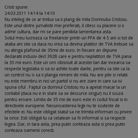
Cristi spune:
24.03.2011 14:14 la 14:10
Nu inteleg de ce ar trebui sa ii plang de mila Domnului Cristoiu.
Este unul dintre jurnalistii mei preferati, il citesc cu placere si ii
admir cultura, dar mi se pare penibila lamentarea asta.
Sotul meu lucreaza ca freelancer printr-un PFA de 4-5 ani si tot de
atatia ani stie ca daca nu vrea sa devina platitor de TVA trebuie sa
nu atinga plafonul de 35mii de euro. In fiecare an depune
declaratii inclusiv decl 392B care e pentru neplatitori de TVA pana
la 35 mii euro. Este un om obisnuit al acestei tari dar incearca sa
respecte legislatia si sa isi achite toate darile, pentru ca stie ca la
un control nu o sa ii planga nimeni de mila. Nu are pile si relatii
nu este membru in nici un partid si nu are ziare in care sa isi
spuna oful . Faptul ca domnul Cristoiu nu a apelat macar la un
contabil (daca nu e in stare sa se descurce singur) nu il scuza
pentru eroare. Limita de 35 mii de euro este in codul fiscal si in
directivele europene. Necunoasterea legii nu te scuteste de
efectele ei. Nu este obligat statul sa ne trimita informari cu privire
la orice. Esti obligat tu ca cetatean sa fii informat si sa respecti
legea. Dar, in tara asta, prea putin conteaza asta si prea putin
conteaza oamenii corecti.