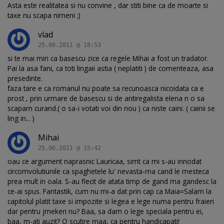
Asta este realitatea si nu convine , dar stiti bine ca de moarte si
taxe nu scapa nimeni ;)
vlad
25.06.2011 @ 18:53
si te mai miri ca basescu zice ca regele Mihai a fost un tradator.
Pai la asa fani, ca toti lingaii astia ( neplatiti ) de comenteaza, asa
presedinte.
faza tare e ca romanul nu poate sa recunoasca nicoidata ca e
prost , prin urmare de basescu si de antiregalista elena n o sa
scapam curand.( o sa-i votati voi din nou ) ca niste caini. ( cainii se
ling in... )
Mihai
25.06.2011 @ 15:42
oau ce argument naprasnic Lauricaa, simt ca mi s-au innodat
circomvolutiunile ca spaghetele lu' nevasta-ma cand le mesteca
prea mult in oala. S-au flecit de atata timp de gand ma gandesc la
ce-ai spus. Fantastik, cum nu mi-a dat prin cap ca Maia=Salam la
capitolul platit taxe si impozite si legea e lege numa pentru fraieri
dar pentru jmekeri nu? Baa, sa dam o lege speciala pentru ei,
baa, m-ati auzit? O scutire maa, ca pentru handicapati!