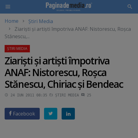
Home
Știri Media
Skip
Ziarişti şi artişti împotriva ANAF: Nistorescu, Roşca
to
Stănescu,...
main
content
Ziarişti şi artişti împotriva
ANAF: Nistorescu, Roşca
Stănescu, Chiriac şi Bendeac
24 IUN 2011 08:35
ȘTIRI MEDIA
25
Facebook