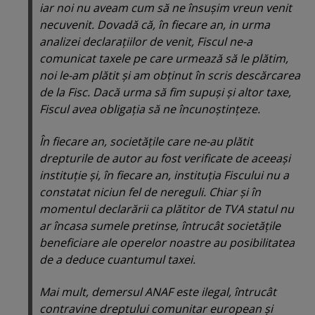
iar noi nu aveam cum să ne însuşim vreun venit
necuvenit. Dovadă că, în fiecare an, in urma
analizei declaraţiilor de venit, Fiscul ne-a
comunicat taxele pe care urmează să le plătim,
noi le-am plătit şi am obţinut în scris descărcarea
de la Fisc. Dacă urma să fim supuşi şi altor taxe,
Fiscul avea obligaţia să ne încunoştinţeze.
În fiecare an, societăţile care ne-au plătit
drepturile de autor au fost verificate de aceeaşi
instituţie şi, în fiecare an, instituţia Fiscului nu a
constatat niciun fel de nereguli. Chiar şi în
momentul declarării ca plătitor de TVA statul nu
ar încasa sumele pretinse, întrucât societăţile
beneficiare ale operelor noastre au posibilitatea
de a deduce cuantumul taxei.
Mai mult, demersul ANAF este ilegal, întrucât
contravine dreptului comunitar european şi