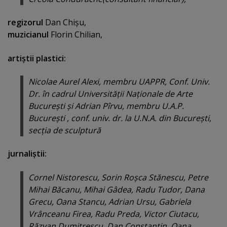
regizorul
Dan Chişu,
muzicianul
Florin Chilian,
artiştii plastici:
Nicolae Aurel Alexi, membru UAPPR, Conf. Univ.
Dr. în cadrul Universităţii Naţionale de Arte
Bucureşti şi Adrian Pîrvu, membru U.A.P.
Bucureşti , conf. univ. dr. la U.N.A. din Bucureşti,
secţia de sculptură
jurnaliştii:
Cornel Nistorescu, Sorin Roşca Stănescu, Petre
Mihai Băcanu, Mihai Gâdea, Radu Tudor, Dana
Grecu, Oana Stancu, Adrian Ursu, Gabriela
Vrânceanu Firea, Radu Preda, Victor Ciutacu,
Răzvan Dumitrescu, Dan Constantin, Oana