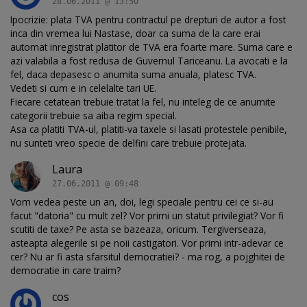
28.06.2011 @ 13:50
Ipocrizie: plata TVA pentru contractul pe drepturi de autor a fost
inca din vremea lui Nastase, doar ca suma de la care erai
automat inregistrat platitor de TVA era foarte mare. Suma care e
azi valabila a fost redusa de Guvernul Tariceanu. La avocati e la
fel, daca depasesc o anumita suma anuala, platesc TVA.
Vedeti si cum e in celelalte tari UE.
Fiecare cetatean trebuie tratat la fel, nu inteleg de ce anumite
categorii trebuie sa aiba regim special.
Asa ca platiti TVA-ul, platiti-va taxele si lasati protestele penibile,
nu sunteti vreo specie de delfini care trebuie protejata.
Laura
27.06.2011 @ 09:48
Vom vedea peste un an, doi, legi speciale pentru cei ce si-au
facut "datoria" cu mult zel? Vor primi un statut privilegiat? Vor fi
scutiti de taxe? Pe asta se bazeaza, oricum. Tergiverseaza,
asteapta alegerile si pe noii castigatori. Vor primi intr-adevar ce
cer? Nu ar fi asta sfarsitul democratiei? - ma rog, a pojghitei de
democratie in care traim?
cos