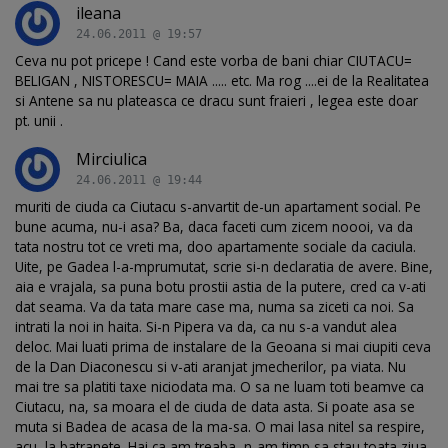
ileana
24.06.2011 @ 19:57
Ceva nu pot pricepe ! Cand este vorba de bani chiar CIUTACU=
BELIGAN , NISTORESCU= MAIA ..... etc. Ma rog ....ei de la Realitatea
si Antene sa nu plateasca ce dracu sunt fraieri , legea este doar
pt. unii .
Mirciulica
24.06.2011 @ 19:44
muriti de ciuda ca Ciutacu s-anvartit de-un apartament social. Pe
bune acuma, nu-i asa? Ba, daca faceti cum zicem noooi, va da
tata nostru tot ce vreti ma, doo apartamente sociale da caciula.
Uite, pe Gadea l-a-mprumutat, scrie si-n declaratia de avere. Bine,
aia e vrajala, sa puna botu prostii astia de la putere, cred ca v-ati
dat seama. Va da tata mare case ma, numa sa ziceti ca noi. Sa
intrati la noi in haita. Si-n Pipera va da, ca nu s-a vandut alea
deloc. Mai luati prima de instalare de la Geoana si mai ciupiti ceva
de la Dan Diaconescu si v-ati aranjat jmecherilor, pa viata. Nu
mai tre sa platiti taxe niciodata ma. O sa ne luam toti beamve ca
Ciutacu, na, sa moara el de ciuda de data asta. Si poate asa se
muta si Badea de acasa de la ma-sa. O mai lasa nitel sa respire,
acu, la batranete. Hai ca am treaba, n-am timp sa stau toata ziua