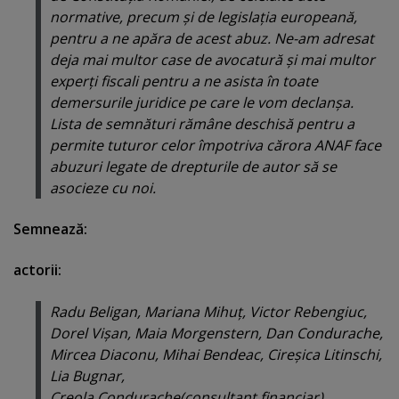
normative, precum şi de legislaţia europeană,
pentru a ne apăra de acest abuz. Ne-am adresat
deja mai multor case de avocatură şi mai multor
experţi fiscali pentru a ne asista în toate
demersurile juridice pe care le vom declanşa.
Lista de semnături rămâne deschisă pentru a
permite tuturor celor împotriva cărora ANAF face
abuzuri legate de drepturile de autor să se
asocieze cu noi.
Semnează:
actorii:
Radu Beligan, Mariana Mihuţ, Victor Rebengiuc,
Dorel Vişan, Maia Morgenstern, Dan Condurache,
Mircea Diaconu, Mihai Bendeac, Cireşica Litinschi,
Lia Bugnar,
Creola Condurache(consultant financiar),