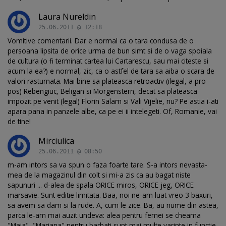
Laura Nureldin
25.06.2011 @ 12:18
Vomitive comentarii. Dar e normal ca o tara condusa de o
persoana lipsita de orice urma de bun simt si de o vaga spoiala
de cultura (o fi terminat cartea lui Cartarescu, sau mai citeste si
acum la ea?) e normal, zic, ca o astfel de tara sa aiba o scara de
valori rasturnata. Mai bine sa plateasca retroactiv (ilegal, a pro
pos) Rebengiuc, Beligan si Morgenstern, decat sa plateasca
impozit pe venit (legal) Florin Salam si Vali Vijelie, nu? Pe astia i-ati
apara pana in panzele albe, ca pe ei ii intelegeti. Of, Romanie, vai
de tine!
Mirciulica
25.06.2011 @ 08:50
m-am intors sa va spun o faza foarte tare. S-a intors nevasta-
mea de la magazinul din colt si mi-a zis ca au bagat niste
sapunuri ... d-alea de spala ORICE miros, ORICE jeg, ORICE
marsavie. Sunt editie limitata. Baa, noi ne-am luat vreo 3 baxuri,
sa avem sa dam si la rude. A, cum le zice. Ba, au nume din astea,
parca le-am mai auzit undeva: alea pentru femei se cheama
"Maia", "Mariana" pentru barbati sunt mai multe varinte in functie