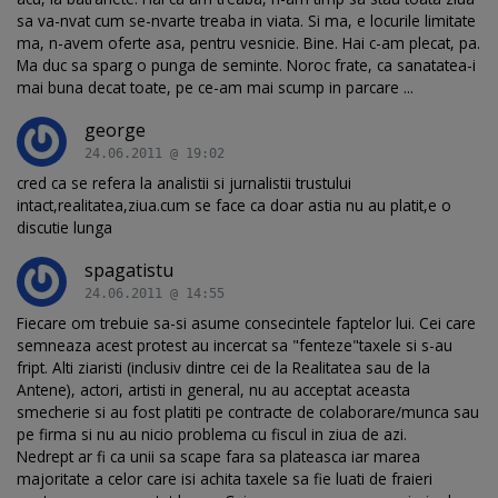
sa va-nvat cum se-nvarte treaba in viata. Si ma, e locurile limitate
ma, n-avem oferte asa, pentru vesnicie. Bine. Hai c-am plecat, pa.
Ma duc sa sparg o punga de seminte. Noroc frate, ca sanatatea-i
mai buna decat toate, pe ce-am mai scump in parcare ...
george
24.06.2011 @ 19:02
cred ca se refera la analistii si jurnalistii trustului
intact,realitatea,ziua.cum se face ca doar astia nu au platit,e o
discutie lunga
spagatistu
24.06.2011 @ 14:55
Fiecare om trebuie sa-si asume consecintele faptelor lui. Cei care
semneaza acest protest au incercat sa "fenteze"taxele si s-au
fript. Alti ziaristi (inclusiv dintre cei de la Realitatea sau de la
Antene), actori, artisti in general, nu au acceptat aceasta
smecherie si au fost platiti pe contracte de colaborare/munca sau
pe firma si nu au nicio problema cu fiscul in ziua de azi.
Nedrept ar fi ca unii sa scape fara sa plateasca iar marea
majoritate a celor care isi achita taxele sa fie luati de fraieri