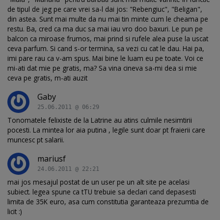
de tipul de jeg pe care vrei sa-l dai jos: "Rebengiuc", "Beligan",
din astea. Sunt mai multe da nu mai tin minte cum le cheama pe
restu. Ba, cred ca ma duc sa mai iau vro doo baxuri. Le pun pe
balcon ca miroase frumos, mai prind si rufele alea puse la uscat
ceva parfum. Si cand s-or termina, sa vezi cu cat le dau. Hai pa,
imi pare rau ca v-am spus. Mai bine le luam eu pe toate. Voi ce
mi-ati dat mie pe gratis, ma? Sa vina cineva sa-mi dea si mie
ceva pe gratis, m-ati auzit
Gaby
25.06.2011 @ 06:29
Tonomatele felixiste de la Latrine au atins culmile nesimtirii
pocesti. La mintea lor aia putina , legile sunt doar pt fraierii care
muncesc pt salarii.
mariusf
24.06.2011 @ 22:21
mai jos mesajul postat de un user pe un alt site pe acelasi
subiect. legea spune ca tTU trebuie sa declari cand depasesti
limita de 35K euro, asa cum constitutia garanteaza prezumtia de
licit :)