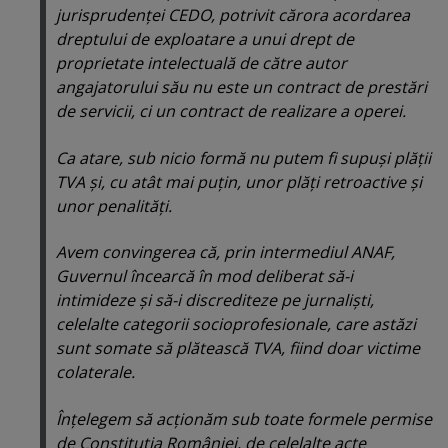
jurisprudenţei CEDO, potrivit cărora acordarea
dreptului de exploatare a unui drept de
proprietate intelectuală de către autor
angajatorului său nu este un contract de prestări
de servicii, ci un contract de realizare a operei.
Ca atare, sub nicio formă nu putem fi supuşi plăţii
TVA şi, cu atât mai puţin, unor plăţi retroactive şi
unor penalităţi.
Avem convingerea că, prin intermediul ANAF,
Guvernul încearcă în mod deliberat să-i
intimideze şi să-i discrediteze pe jurnalişti,
celelalte categorii socioprofesionale, care astăzi
sunt somate să plătească TVA, fiind doar victime
colaterale.
Înţelegem să acţionăm sub toate formele permise
de Constituţia României, de celelalte acte