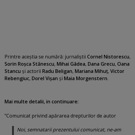
Printre aceştia se numără: jurnaliştii
Cornel Nistorescu
,
Sorin Roşca Stănescu
,
Mihai Gâdea
,
Dana Grecu
,
Oana
Stancu
şi actorii
Radu Beligan
,
Mariana Mihuţ
,
Victor
Rebengiuc
,
Dorel Vişan
şi
Maia Morgenstern
.
Mai multe detalii, in continuare:
"Comunicat privind apărarea drepturilor de autor
Noi, semnatarii prezentului comunicat, ne-am