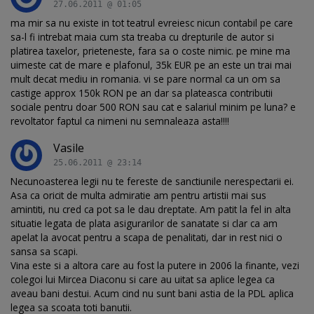
27.06.2011 @ 01:05
ma mir sa nu existe in tot teatrul evreiesc nicun contabil pe care
sa-l fi intrebat maia cum sta treaba cu drepturile de autor si
platirea taxelor, prieteneste, fara sa o coste nimic. pe mine ma
uimeste cat de mare e plafonul, 35k EUR pe an este un trai mai
mult decat mediu in romania. vi se pare normal ca un om sa
castige approx 150k RON pe an dar sa plateasca contributii
sociale pentru doar 500 RON sau cat e salariul minim pe luna? e
revoltator faptul ca nimeni nu semnaleaza asta!!!!
Vasile
25.06.2011 @ 23:14
Necunoasterea legii nu te fereste de sanctiunile nerespectarii ei.
Asa ca oricit de multa admiratie am pentru artistii mai sus
amintiti, nu cred ca pot sa le dau dreptate. Am patit la fel in alta
situatie legata de plata asigurarilor de sanatate si clar ca am
apelat la avocat pentru a scapa de penalitati, dar in rest nici o
sansa sa scapi.
Vina este si a altora care au fost la putere in 2006 la finante, vezi
colegoi lui Mircea Diaconu si care au uitat sa aplice legea ca
aveau bani destui. Acum cind nu sunt bani astia de la PDL aplica
legea sa scoata toti banutii.