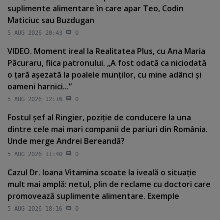
suplimente alimentare în care apar Teo, Codin
Maticiuc sau Buzdugan
5 AUG 2026 20:43
0
VIDEO. Moment ireal la Realitatea Plus, cu Ana Maria
Păcuraru, fiica patronului. „A fost odată ca niciodată
o ţară aşezată la poalele munţilor, cu mine adânci şi
oameni harnici...”
5 AUG 2026 12:16
0
Fostul şef al Ringier, poziţie de conducere la una
dintre cele mai mari companii de pariuri din România.
Unde merge Andrei Bereandă?
5 AUG 2026 11:40
0
Cazul Dr. Ioana Vitamina scoate la iveală o situaţie
mult mai amplă: netul, plin de reclame cu doctori care
promovează suplimente alimentare. Exemple
5 AUG 2026 18:16
0