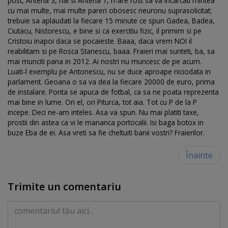
post, Antena 3, hai si Antena 1, n-are rost sa va incarcati mintea
cu mai multe, mai multe pareri obosesc neuronu suprasolicitat;
trebuie sa aplaudati la fiecare 15 minute ce spun Gadea, Badea,
Ciutacu, Nistorescu, e bine si ca exercitiu fizic, il primim si pe
Cristoiu inapoi daca se pocaieste. Baaa, daca vrem NOI il
reabilitam si pe Rosca Stanescu, baaa. Fraieri mai sunteti, ba, sa
mai munciti pana in 2012. Ai nostri nu muncesc de pe acum.
Luati-l exemplu pe Antonescu, nu se duce aproape niciodata in
parlament. Geoana o sa va dea la fiecare 20000 de euro, prima
de instalare. Ponta se apuca de fotbal, ca sa ne poata reprezenta
mai bine in lume. Ori el, ori Piturca, tot aia. Tot cu P de la P
incepe. Deci ne-am inteles. Asa va spun. Nu mai platiti taxe,
prostii din astea ca vi le mananca portocalii. Isi baga botox in
buze Eba de ei. Asa vreti sa fie cheltuiti banii vostri? Fraierilor.
Înainte
Trimite un comentariu
Comentariu