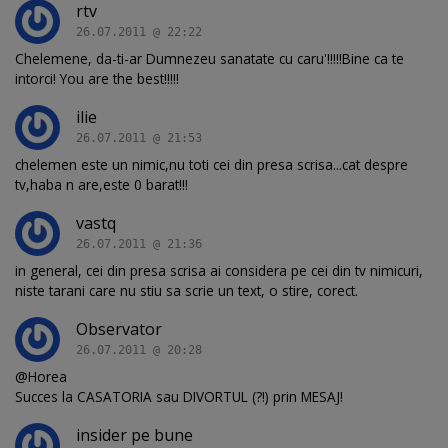
rtv
26.07.2011 @ 22:22
Chelemene, da-ti-ar Dumnezeu sanatate cu caru'!!!!!Bine ca te
intorci! You are the best!!!!!
ilie
26.07.2011 @ 21:53
chelemen este un nimic,nu toti cei din presa scrisa...cat despre
tv,haba n are,este 0 barat!!!
vastq
26.07.2011 @ 21:36
in general, cei din presa scrisa ai considera pe cei din tv nimicuri,
niste tarani care nu stiu sa scrie un text, o stire, corect.
Observator
26.07.2011 @ 20:28
@Horea
Succes la CASATORIA sau DIVORTUL (?!) prin MESAJ!
insider pe bune