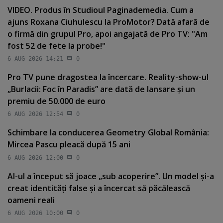
VIDEO. Produs în Studioul Paginademedia. Cum a
ajuns Roxana Ciuhulescu la ProMotor? Dată afară de
o firmă din grupul Pro, apoi angajată de Pro TV: "Am
fost 52 de fete la probe!"
6 AUG 2026 14:21
0
Pro TV pune dragostea la încercare. Reality-show-ul
„Burlacii: Foc în Paradis” are dată de lansare şi un
premiu de 50.000 de euro
6 AUG 2026 12:54
0
Schimbare la conducerea Geometry Global România:
Mircea Pascu pleacă după 15 ani
6 AUG 2026 12:00
0
AI-ul a început să joace „sub acoperire”. Un model şi-a
creat identităţi false şi a încercat să păcălească
oameni reali
6 AUG 2026 10:00
0