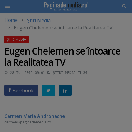
Home
Știri Media
Skip
Eugen Chelemen se întoarce la Realitatea TV
to
main
content
Eugen Chelemen se întoarce
la Realitatea TV
28 IUL 2011 09:01
ȘTIRI MEDIA
34
Facebook
Carmen Maria Andronache
carmen
paginademedia.ro