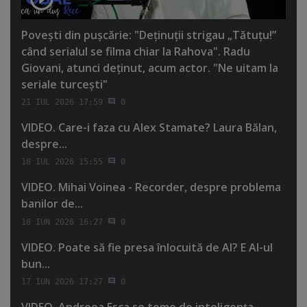
Poveşti din puşcărie: "Deţinuţii strigau „Tătuţu!”
când serialul se filma chiar la Rahova". Radu
Giovani, atunci deţinut, acum actor. "Ne uitam la
seriale turceşti"
21 IUL 2026 17:59
0
VIDEO. Care-i faza cu Alex Stamate? Laura Bălan,
despre...
18 IUL 2026 15:55
0
VIDEO. Mihai Voinea - Recorder, despre problema
banilor de...
18 IUN 2026 16:27
0
VIDEO. Poate să fie presa înlocuită de AI? E AI-ul
bun...
17 IUN 2026 17:27
0