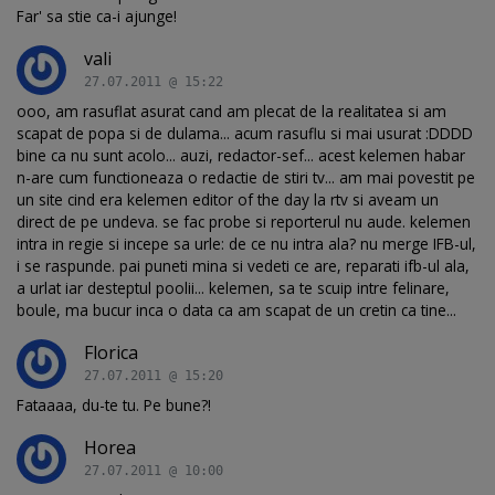
Far' sa stie ca-i ajunge!
vali
27.07.2011 @ 15:22
ooo, am rasuflat asurat cand am plecat de la realitatea si am
scapat de popa si de dulama... acum rasuflu si mai usurat :DDDD
bine ca nu sunt acolo... auzi, redactor-sef... acest kelemen habar
n-are cum functioneaza o redactie de stiri tv... am mai povestit pe
un site cind era kelemen editor of the day la rtv si aveam un
direct de pe undeva. se fac probe si reporterul nu aude. kelemen
intra in regie si incepe sa urle: de ce nu intra ala? nu merge IFB-ul,
i se raspunde. pai puneti mina si vedeti ce are, reparati ifb-ul ala,
a urlat iar desteptul poolii... kelemen, sa te scuip intre felinare,
boule, ma bucur inca o data ca am scapat de un cretin ca tine...
Florica
27.07.2011 @ 15:20
Fataaaa, du-te tu. Pe bune?!
Horea
27.07.2011 @ 10:00