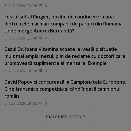
5 AUG 2026 12:16
0
Fostul şef al Ringier, poziţie de conducere la una
dintre cele mai mari companii de pariuri din România.
Unde merge Andrei Bereandă?
5 AUG 2026 11:40
0
Cazul Dr. Ioana Vitamina scoate la iveală o situaţie
mult mai amplă: netul, plin de reclame cu doctori care
promovează suplimente alimentare. Exemple
5 AUG 2026 18:16
0
David Popovici concurează la Campionatele Europene.
Cine transmite competiţia şi când înoată campionul
român
6 AUG 2026 16:31
0
mai multe articole