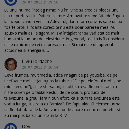
26.07.2011 @ 19:56
Eu unul nu mai înţeleg nimic. Nu îmi vine să cred că pleacă unul
dintre preferatii lui Patriciu si Imre. Am avut rezerve fata de Eugen
la inceput cand a venit la Adevarul, dar m-am convins sa e un tip
foarte profi si foarte corect. Si nu este doar parerea mea. Au
spus-o multi azi la tigara. Mi s-a întâplat rar să văd atât de mult
bun simt la un om de televiziune. In general, cei din tv îi considera
niste nimicuri pe cei din presa scrisa. Si mai este de apreciat
atitudinea si energia lui...
Liviu Iordache
26.07.2011 @ 16:54
Ceva frumos, multimedia, adica imagini de pe youtube, de pe
telefoane mobile (au ajuns la rubrica "De pe telefonul mobil, pe
micile ecrane"), niste stersaturi, insotite, ca sa fie multi rau, cu
niste scrieri pe o tabla! Restul, de pe scaun, productii de
televiziune la greu, fara niciun efort, ca si cum televiziunea este
vorba lunga, ilustrata cu "arhiva". De fapt, alde Chelemen urma
sa fie dat afara de la Adevarul, unde apare ca nuca-n perete, si
au mai pus baietii un scaun la RTV.
Devil