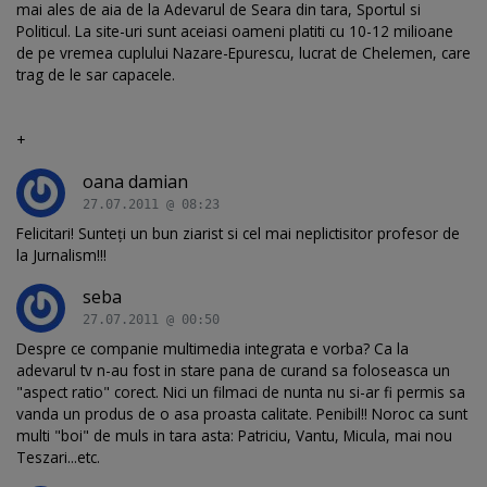
mai ales de aia de la Adevarul de Seara din tara, Sportul si
Politicul. La site-uri sunt aceiasi oameni platiti cu 10-12 milioane
de pe vremea cuplului Nazare-Epurescu, lucrat de Chelemen, care
trag de le sar capacele.
+
oana damian
27.07.2011 @ 08:23
Felicitari! Sunteţi un bun ziarist si cel mai neplictisitor profesor de
la Jurnalism!!!
seba
27.07.2011 @ 00:50
Despre ce companie multimedia integrata e vorba? Ca la
adevarul tv n-au fost in stare pana de curand sa foloseasca un
"aspect ratio" corect. Nici un filmaci de nunta nu si-ar fi permis sa
vanda un produs de o asa proasta calitate. Penibil!! Noroc ca sunt
multi "boi" de muls in tara asta: Patriciu, Vantu, Micula, mai nou
Teszari...etc.