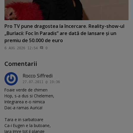
Pro TV pune dragostea la încercare. Reality-show-ul
„Burlacii: Foc în Paradis” are dată de lansare şi un
premiu de 50.000 de euro
6 AUG 2026 12:54
0
Comentarii
Rocco Siffredi
27.07.2011 @ 19:36
Foaie verde de chimen
Hop, s-a dus si Chelemen,
Integrarea e-o nimica
Dac-a ramas Aurica!
Tara e in sarbatoare
Ca-i Eugen e la butoane,
Iara Imre tot il plange