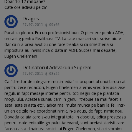
Doar 10-12 milioane?
Cate ore activau pe zi?
Dragos
27.07.2011 @ 09:05
Pacat ca pleaca. Era un profesionist bun. O pierdere pentru ADH,
un castig pentru Realitatea TV. La cate mascari sint scrise aici e
clar ca n-a prea avut cu cine face treaba si ca smecheria si
impostura au invins inca o data in ADH. Succes mai departe,
Eugen Chelemen!
Detinatorul Adevarului Suprem
27.07.2011 @ 08:55
Ca "director de integrare multimedia" si ocupant al unui birou cat
pentru zece redactori, Eugen Chelemen a emis vreo trei asa-zise
reguli, in fapt mesaje interne pentru toti negrii de pe plantatia
mogulului. Acestea sunau cam in genul "trebuie sa mai faceti si
asta, asta si asta etc", adica mai multa munca pe bani la fel. Intr-
un an de zile n-a coordonat nimic, n-a adus, de fapt, nimic nou.
Dovada ca aia care s-au integrat total in absolut, adica presteaza
pentru toate entitatile grupului Adevarul, sunt aceiasi ziaristi care
faceau asta dinaintea sosirii lui Eugen Chelemen, si aici vorbim